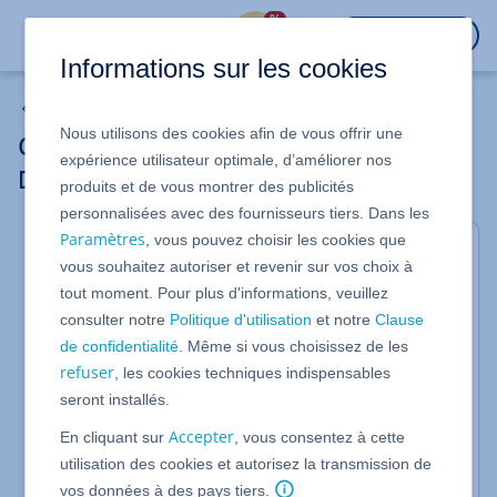
%
CONNEXION
Informations sur les cookies
Serveur Dédié
Nous utilisons des cookies afin de vous offrir une
Configurer le pare-feu (pour Serveurs
expérience utilisateur optimale, d’améliorer nos
Dédiés)
produits et de vous montrer des publicités
personnalisées avec des fournisseurs tiers. Dans les
Paramètres
, vous pouvez choisir les cookies que
Pour les Serveurs Dédiés, les Bons plans serveurs
vous souhaitez autoriser et revenir sur vos choix à
gérés depuis votre compte IONOS dans
tout moment. Pour plus d'informations, veuillez
l'administration des serveurs
consulter notre
Politique d'utilisation
et notre
Clause
Dans cet article, nous vous mpontrons comment
de confidentialité
. Même si vous choisissez de les
configurer le pare-feu externe IONOS pour votre
refuser
, les cookies techniques indispensables
Serveur Dédié.
seront installés.
Le pare-feu IONOS vous offre les avantages d'un
pare-feu matériel dédié et prend en charge IPv6. De
Accepter
En cliquant sur
, vous consentez à cette
cette manière, vous pouvez déjà filtrer les paquets
utilisation des cookies et autorisez la transmission de
ou bloquer les accès avant même qu'ils n'atteignent
vos données à des pays tiers.