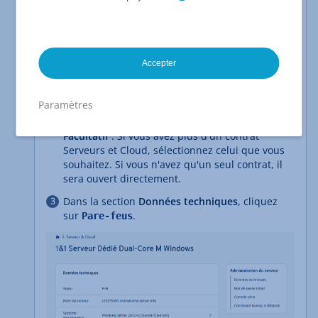
votre serveur.
IONOS est désactivé par défaut et peut être activé
comme suit :
Accepter
Connectez-vous à votre
compte IONOS
.
Paramètres
Dans la barre de titre, cliquez sur
Menu > Serveurs & Cloud.
Facultatif
: Si vous avez plus d'un contrat
Serveurs et Cloud, sélectionnez celui que vous
souhaitez. Si vous n'avez qu'un seul contrat, il
sera ouvert directement.
Dans la section
Données techniques
, cliquez
sur
.
Pare-feus