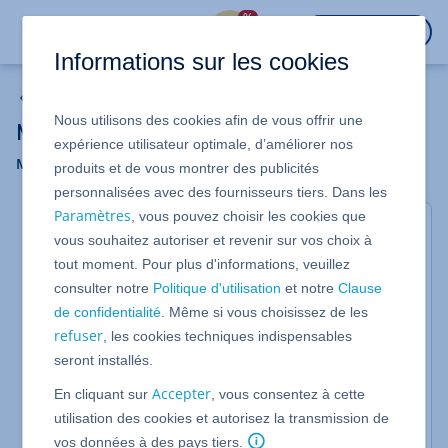
%
CONNEXION
Informations sur les cookies
Mon compte
Nous utilisons des cookies afin de vous offrir une
Mes données de contact
expérience utilisateur optimale, d’améliorer nos
Modifiez en toute simplicité vos coordonnées
produits et de vous montrer des publicités
personnalisées avec des fournisseurs tiers. Dans les
Paramètres
, vous pouvez choisir les cookies que
Gérer les données de contact
vous souhaitez autoriser et revenir sur vos choix à
Pour des raisons légales, nous avons besoin de
tout moment. Pour plus d'informations, veuillez
votre signature pour changer votre nom ou le nom
consulter notre
Politique d'utilisation
et notre
Clause
de votre société.
de confidentialité
. Même si vous choisissez de les
refuser
, les cookies techniques indispensables
Modifier mes données client chez IONOS
seront installés.
Ajouter une adresse e-mail pour la réception
Accepter
En cliquant sur
, vous consentez à cette
des factures
utilisation des cookies et autorisez la transmission de
Informations sur le changement de titulaire d'un
vos données à des pays tiers.