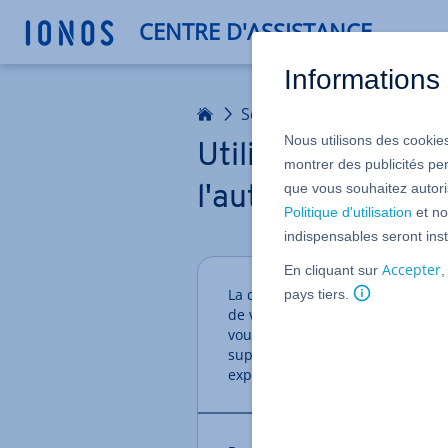
CENTRE D'ASSISTANCE
Informations 
Accueil
Sécurité
Protéger mes 
Nous utilisons des cookies
Utiliser une appl
montrer des publicités pe
que vous souhaitez autoris
l'authentification
Politique d'utilisation
et no
indispensables seront inst
Accepter
En cliquant sur
,
La confirmation en deux étapes (a
pays tiers.
de votre produit ou service ION
vous connecter à votre compte IO
supplémentaire généré par exe
explique comment configurer et u