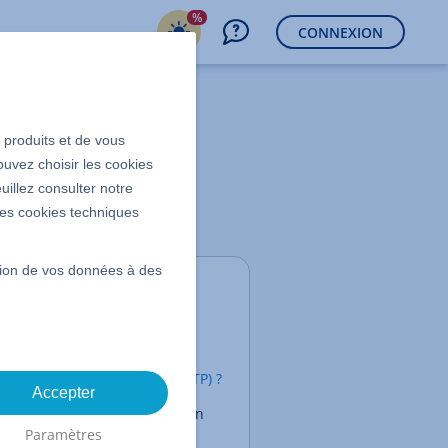
%
CONNEXION
s produits et de vous
) pour
ouvez choisir les cookies
uillez consulter notre
 les cookies techniques
ssion de vos données à des
Contenu
Qu'est-ce qu'une
application
d'authentification (TOTP) ?
Accepter
Configurer l'application
Paramètres
Authenticator (TOTP)