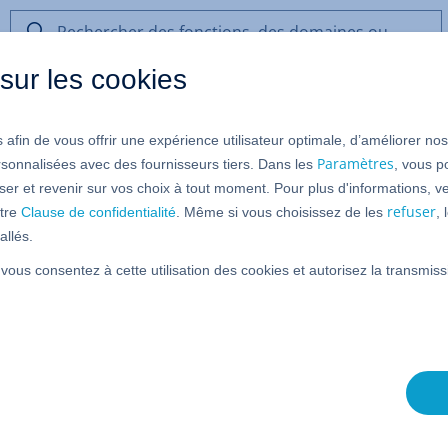
Rechercher
des
sur les cookies
fonctions,
des
données
domaines
 afin de vous offrir une expérience utilisateur optimale, d’améliorer no
ou
ication d'authentification (TOTP
de
Paramètres
rsonnalisées avec des fournisseurs tiers. Dans les
, vous p
l’aide
er et revenir sur vos choix à tout moment. Pour plus d'informations, ve
 à deux facteurs
refuser
tre
Clause de confidentialité
. Même si vous choisissez de les
,
allés.
 vous consentez à cette utilisation des cookies et autorisez la transmi
uthentification à deux facteurs, 2FA) améliore la sécurité
OS en ajoutant un niveau de sécurité supplémentaire. Pour
NOS, il faut, en plus de vos données d'accès, un code
mple par une
application Authenticator
. Cet article vous
tiliser une application Authenticator.