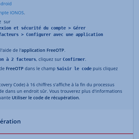
droid
mpte IONOS
.
uez sur
exion et sécurité du compte > Gérer
facteurs > Configurer avec une application
'aide de l'
application FreeOTP
.
, cliquez sur
.
on à 2 facteurs
Confirmer
 de
FreeOTP
dans le champ
puis cliquez
Saisir le code
very Code) à 16 chiffres s'affiche à la fin du processus
ode dans un endroit sûr. Vous trouverez plus d'informations
ivante
Utiliser le code de récupération
.
pération