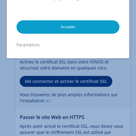
Tout d'abord, activez SSL dans votre offre
d'hébergement en sécurisant votre domaine
avec un
certificat SSL
.
Ensuite, forcer le chiffrement SSL sur toutes les
Accepter
pages en redirigeant complètement votre site
vers
HTTPS
.
Paramètres
Sécuriser un domaine avec un certificat SSL
Activez le certificat SSL dans votre IONOS et
sécurisez votre domaine en quelques clics.
Me connecter et activer le certificat SSL
Vous trouverez de plus amples informations sur
l'installation
ici.
Passer le site Web en HTTPS
Après avoir activé le certificat SSL, vous devez vous
assurer que le chiffrement SSL est utilisé par