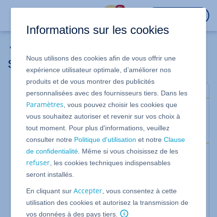
%
CONNEXION
Informations sur les cookies
Informations générales sur les certificats SSL
Nous utilisons des cookies afin de vous offrir une
Sécuriser un site Web avec SSL
expérience utilisateur optimale, d’améliorer nos
produits et de vous montrer des publicités
personnalisées avec des fournisseurs tiers. Dans les
Paramètres
, vous pouvez choisir les cookies que
Le saviez-vous ? IONOS inclut un certificat wildcard
vous souhaitez autoriser et revenir sur vos choix à
SSL gratuit de DigiCert dans toutes les offres
tout moment. Pour plus d'informations, veuillez
Hébergement et Domaine.
consulter notre
Politique d'utilisation
et notre
Clause
de confidentialité
. Même si vous choisissez de les
La transmission de données chiffrées par SSL
refuser
, les cookies techniques indispensables
(Secure Sockets Layer) est un élément central de la
seront installés.
sécurité Internet. Deux étapes de base sont
Accepter
En cliquant sur
nécessaires pour utiliser le chiffrement SSL dans
, vous consentez à cette
utilisation des cookies et autorisez la transmission de
votre propre site Web :
vos données à des pays tiers.