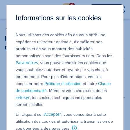
%
CONNEXION
Informations sur les cookies
Microsoft 365
Nous utilisons des cookies afin de vous offrir une
Installer et configurer les applications
expérience utilisateur optimale, d’améliorer nos
mobiles Microsoft 365 sur Android
produits et de vous montrer des publicités
personnalisées avec des fournisseurs tiers. Dans les
Paramètres
, vous pouvez choisir les cookies que
Valable pour Microsoft 365
vous souhaitez autoriser et revenir sur vos choix à
Dans cet article, nous vous montrons comment
tout moment. Pour plus d'informations, veuillez
installer et configurer les applications mobiles
consulter notre
Politique d'utilisation
et notre
Clause
Microsoft 365 sur votre terminal Android.
de confidentialité
. Même si vous choisissez de les
refuser
, les cookies techniques indispensables
seront installés.
Remarques
Pour savoir comment envoyer et recevoir des
Accepter
En cliquant sur
, vous consentez à cette
e-mails
en utilisant l'application Web
utilisation des cookies et autorisez la transmission de
Outlook, veuillez consulter l'article du Centre
vos données à des pays tiers.