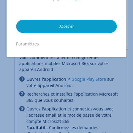
d'Assistance
Configurer l'application Web
Microsoft 365 Outlook sur Android
.
La manière de configurer Microsoft 365 sur
les appareils iOS (iPhone, iPad) est décrite
Accepter
dans l'article du Centre d'Assistance
Installer et configurer les applications
mobiles Microsoft 365 sur iOS
.
Paramètres
Voici comment installer et configurer les
applications mobiles Microsoft 365 sur votre
appareil Android :
Ouvrez l'application
Google Play Store
sur
votre appareil Android.
Recherchez et installez l'application Microsoft
365 que vous souhaitez.
Ouvrez l'application et connectez-vous avec
l'adresse email et le mot de passe de votre
compte Microsoft 365.
Facultatif
: Confirmez les demandes