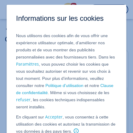
%
CONNEXION
Informations sur les cookies
Hébergement
Nous utilisons des cookies afin de vous offrir une
Click & Build : FAQ
expérience utilisateur optimale, d’améliorer nos
produits et de vous montrer des publicités
personnalisées avec des fournisseurs tiers. Dans les
Pour les offres Hébergement Linux et Serveur géré
Paramètres
(Managed)
, vous pouvez choisir les cookies que
vous souhaitez autoriser et revenir sur vos choix à
Dans cet article, nous vous fournissons toutes les
tout moment. Pour plus d'informations, veuillez
informations importantes concernant Click & Build.
consulter notre
Politique d'utilisation
et notre
Clause
de confidentialité
. Même si vous choisissez de les
Qu'est-ce que Click & Build ?
refuser
, les cookies techniques indispensables
Avec
Click & Build
, vous pouvez installer des
seront installés.
applications Web (CMS) directement sur votre
Espace Web en quelques clics.
Accepter
En cliquant sur
, vous consentez à cette
utilisation des cookies et autorisez la transmission de
L'avantage pour vous :
vous évitez une installation
vos données à des pays tiers.