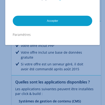
compliquée impliquant un téléchargement FTP, un
chargement FTP et la création d'une base de
données. Vous pouvez alors rapidement et
facilement commencer votre projet Web !
Accepter
Conditions préalables pour pouvoir utiliser
une application Click & Build
Paramètres
Vous disposez d'une offre Linux
Votre offre inclut PHP
Votre offre inclut une base de données
gratuite
Si votre offre est un serveur géré, il doit
avoir été commandé après août 2015
Quelles sont les applications disponibles ?
Les applications suivantes peuvent être installées
par click & build :
Systèmes de gestion de contenu (CMS)