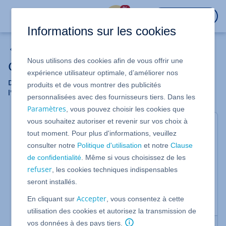
%
CONNEXION
Informations sur les cookies
Hébergement
Nous utilisons des cookies afin de vous offrir une
Gérer l'espace Web
expérience utilisateur optimale, d’améliorer nos
Dans cette catégorie, vous trouverez des informations sur
produits et de vous montrer des publicités
l'administration de votre espace Web.
personnalisées avec des fournisseurs tiers. Dans les
Paramètres
, vous pouvez choisir les cookies que
vous souhaitez autoriser et revenir sur vos choix à
Gérer l'espace Web avec WebTransfert
tout moment. Pour plus d'informations, veuillez
consulter notre
Politique d'utilisation
et notre
Clause
Qu'est-ce que WebTransfert ?
de confidentialité
. Même si vous choisissez de les
refuser
Charger un fichier avec WebTransfert
, les cookies techniques indispensables
seront installés.
Modifier les droits d'accès aux fichiers
(WebTransfert)
Accepter
En cliquant sur
, vous consentez à cette
utilisation des cookies et autorisez la transmission de
vos données à des pays tiers.