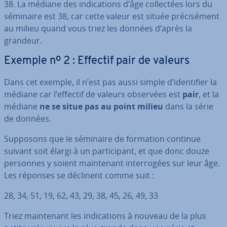
38.
La médiane des in­di­ca­tions d’âge col­lec­tées lors du
séminaire est 38, car cette valeur est située pré­ci­sé­ment
au milieu quand vous triez les données d’après la
grandeur.
Exemple nº 2 : Effectif pair de valeurs
Dans cet exemple, il n’est pas aussi simple d’iden­ti­fier la
médiane car l’effectif de valeurs observées est
pair
, et la
médiane
ne se situe pas au point milieu
dans la série
de données.
Supposons que le séminaire de formation continue
suivant soit élargi à un par­ti­ci­pant, et que donc douze
personnes y soient main­te­nant in­ter­ro­gées sur leur âge.
Les réponses se déclinent comme suit :
28, 34, 51, 19, 62, 43, 29, 38, 45, 26, 49, 33
Triez main­te­nant les in­di­ca­tions à nouveau de la plus