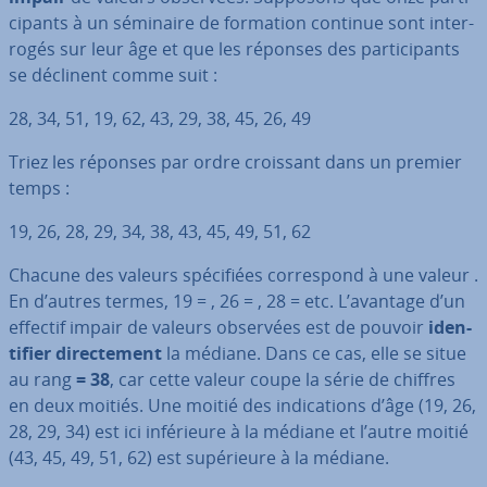
ci­pants à un séminaire de formation continue sont in­ter­
ro­gés sur leur âge et que les réponses des par­ti­ci­pants
se déclinent comme suit :
28, 34, 51, 19, 62, 43, 29, 38, 45, 26, 49
Triez les réponses par ordre croissant dans un premier
temps :
19, 26, 28, 29, 34, 38, 43, 45, 49, 51, 62
Chacune des valeurs spé­ci­fiées cor­res­pond à une valeur .
En d’autres termes, 19 = , 26 = , 28 = etc. L’avantage d’un
effectif impair de valeurs observées est de pouvoir
iden­
ti­fier di­rec­te­ment
la médiane. Dans ce cas, elle se situe
au rang
=
38
, car cette valeur coupe la série de chiffres
en deux moitiés. Une moitié des in­di­ca­tions d’âge (19, 26,
28, 29, 34) est ici in­fé­rieure à la médiane et l’autre moitié
(43, 45, 49, 51, 62) est su­pé­rieure à la médiane.