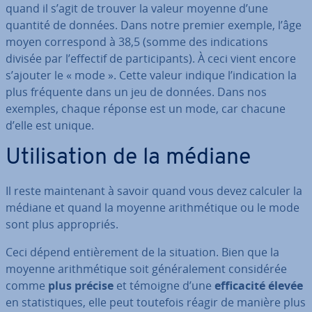
quand il s’agit de trouver la valeur moyenne d’une
quantité de données. Dans notre premier exemple, l’âge
moyen cor­res­pond à 38,5 (somme des in­di­ca­tions
divisée par l’effectif de par­ti­ci­pants). À ceci vient encore
s’ajouter le « mode ». Cette valeur indique l’in­di­ca­tion la
plus fréquente dans un jeu de données. Dans nos
exemples, chaque réponse est un mode, car chacune
d’elle est unique.
Uti­li­sa­tion de la médiane
Il reste main­te­nant à savoir quand vous devez calculer la
médiane et quand la moyenne arith­mé­tique ou le mode
sont plus ap­pro­priés.
Ceci dépend en­tiè­re­ment de la situation. Bien que la
moyenne arith­mé­tique soit gé­né­ra­le­ment con­si­dé­rée
comme
plus précise
et témoigne d’une
ef­fi­ca­cité élevée
en sta­tis­tiques, elle peut toutefois réagir de manière plus