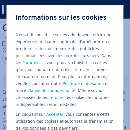
Digital Guide
Informations sur les cookies
Aller au contenu principal
Calculer la médiane
Nous utilisons des cookies afin de vous offrir une
L'équipe édi­to­riale IONOS
expérience utilisateur optimale, d’améliorer nos
05/01/2022
produits et de vous montrer des publicités
6 mins
personnalisées avec des fournisseurs tiers. Dans
Partager sur Facebook
Partager sur Twitter
Partager sur LinkedIn
les
Paramètres
, vous pouvez choisir les cookies
que vous souhaitez autoriser et revenir sur vos
choix à tout moment. Pour plus d'informations,
Sommaire
veuillez consulter notre
Politique d'utilisation
et
notre
Clause de confidentialité
. Même si vous
En
sta­tis­tiques
, les grands volumes de données ne sont
choisissez de les
refuser
, les cookies techniques
souvent évo­ca­teurs qu’à l’issue d’un trai­te­ment et d’une
indispensables seront installés.
analyse ap­pro­priés après leur collecte. Le calcul de la
médiane est une com­po­sante im­por­tante du procédé.
En cliquant sur
Accepter
, vous consentez à cette
Car en calculant la médiane, vous réduisez vos données
utilisation des cookies et autorisez la transmission
à une ou à quelques de valeurs de mesure, de manière à
de vos données à des pays tiers.