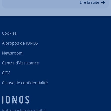
Lire la suite
Cookies
À propos de IONOS
Newsroom
Centre d'As­sis­tance
CGV
Clause de con­fi­den­tia­lité
Votre par­te­naire digital