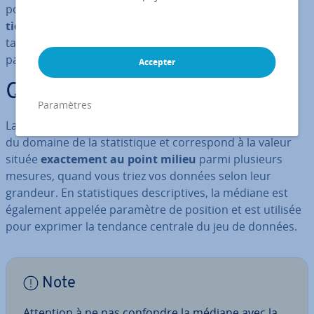
pouvoir
re­pré­sen­ter de manière claire
des
in­ter­re­la­
tions complexes
ou des si­tua­tions sous la forme de
tables et de dia­grammes. Nous vous ex­pli­quons pas à
pas comment calculer la médiane et l’in­ter­pré­ter.
Accepter
Qu’est-ce que la médiane ?
Paramètres
La médiane, également nommée valeur centrale, vient
du domaine de la sta­tis­tique et cor­res­pond à la valeur
située
exac­te­ment au point milieu
parmi plusieurs
mesures, quand vous triez vos données selon leur
grandeur. En sta­tis­tiques des­crip­tives, la médiane est
également appelée paramètre de position et est utilisée
pour exprimer la tendance centrale du jeu de données.
Note
Attention à ne pas confondre la médiane avec la