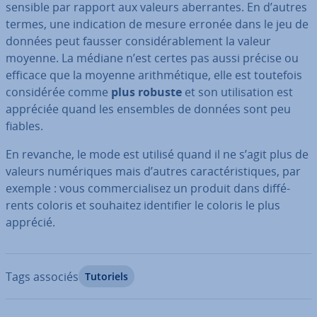
sensible par rapport aux valeurs aber­rantes. En d’autres
termes, une in­di­ca­tion de mesure erronée dans le jeu de
données peut fausser con­si­dé­ra­ble­ment la valeur
moyenne. La médiane n’est certes pas aussi précise ou
efficace que la moyenne arith­mé­tique, elle est toutefois
con­si­dé­rée comme
plus robuste
et son uti­li­sa­tion est
appréciée quand les ensembles de données sont peu
fiables.
En revanche, le mode est utilisé quand il ne s’agit plus de
valeurs nu­mé­riques mais d’autres ca­rac­té­ris­tiques, par
exemple : vous com­mer­cia­li­sez un produit dans dif­fé­
rents coloris et souhaitez iden­ti­fier le coloris le plus
apprécié.
Tags associés
Tutoriels