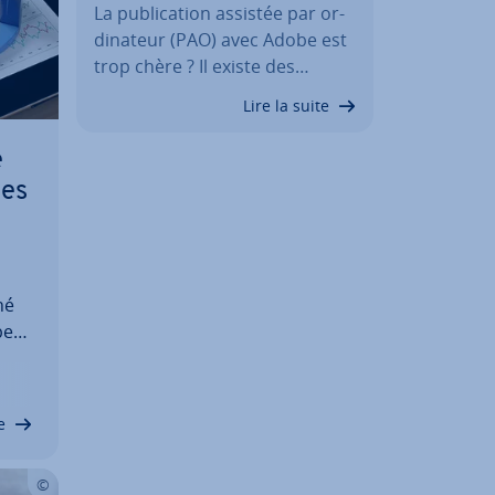
La pu­bli­ca­tion assistée par or­
di­na­teur (PAO) avec Adobe est
trop chère ? Il existe des…
Lire la suite
e
ses
hé
per­
des
es.
e