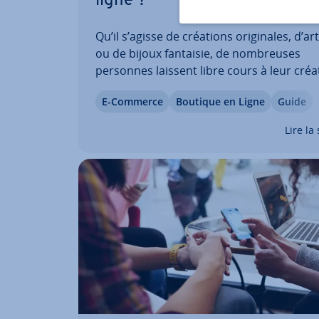
ligne ?
Qu’il s’agisse de créations ori­gi­nales, d’ar
ou de bijoux fantaisie, de nom­breuses
personnes laissent libre cours à leur créa­t
pendant leur temps libre et con­çoi­vent d
E-Commerce
Boutique en Ligne
Guide
produits de qualité qui suscitent l’intérêt
d’acheteurs po­ten­tiels. Bonne nouvelle, il
Lire la 
existe…