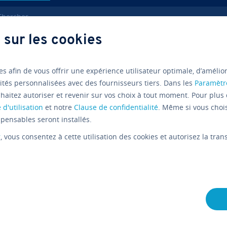
ercher
 sur les cookies
ndre sur internet
es afin de vous offrir une expérience utilisateur optimale, d’amélio
ités personnalisées avec des fournisseurs tiers. Dans les
Paramètr
haitez autoriser et revenir sur vos choix à tout moment. Pour plus 
 d'utilisation
et notre
Clause de confidentialité
. Même si vous choi
pensables seront installés.
r
, vous consentez à cette utilisation des cookies et autorisez la tr
ns en
Qu’est-ce que Twitch et comm