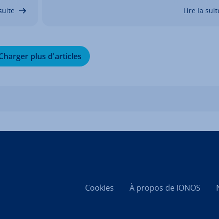
…
Les marques et en­tre­prises doivent se prépa
suite
Lire la suit
à ces évo­lu­tions en…
Charger plus d'ar­ticles
Cookies
À propos de IONOS