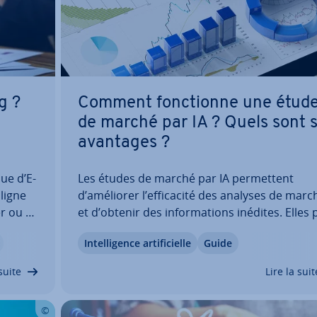
g ?
Comment fonc­tionne une étud
de marché par IA ? Quels sont 
avantages ?
ue d’E-
Les études de marché par IA per­met­tent
ligne
d’améliorer l’ef­fi­ca­cité des analyses de marc
er ou à
et d’obtenir des in­for­ma­tions inédites. Elles 
ctuée
met­tent d’analyser plus ra­pi­de­ment de gran
In­tel­li­gence ar­ti­fi­cielle
Guide
r­nis­
quantités de données, de déduire des
 de…
tendances et de prendre des décisions fondé
suite
Lire la suit
Découvrez en…