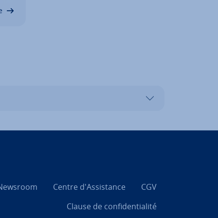
rer
e
Newsroom
Centre d'As­sis­tance
CGV
Clause de con­fi­den­tia­lité