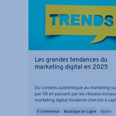
Les grandes tendances du
marketing digital en 2025
Du contenu au­then­tique au marketing s
par l’IA en passant par les réseaux sociaux
marketing digital moderne cherche à cap
l’attention avec des contenus variés. C’est
E-Commerce
Boutique en Ligne
Guide
pourquoi les en­tre­prises s’efforcent de r