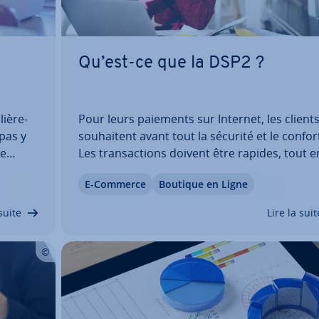
Qu’est-ce que la DSP2 ?
iè­re­
Pour leurs paiements sur Internet, les client
 pas y
sou­hai­tent avant tout la sécurité et le confor
re
Les tran­sac­tions doivent être rapides, tout e
iers,
répondant aux exigences de pro­tec­tion des
E-Commerce
Boutique en Ligne
ction
données : après tout, il s’agit d’in­for­ma­tions
sensibles ! La directive sur les services de…
suite
Lire la suit