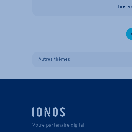
la pointe et de tester de nouvelles idées.
Lire la 
Autres thèmes
Votre par­te­naire digital