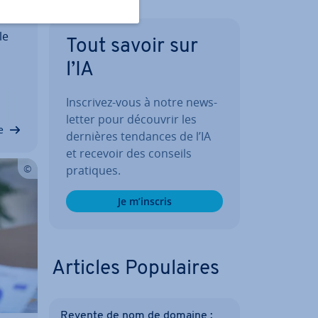
le
Tout savoir sur
l’IA
 que
Inscrivez-vous à notre news­
let­ter pour découvrir les
e
dernières tendances de l’IA
et recevoir des conseils
pratiques.
Je m’inscris
Articles Po­pu­laires
Revente de nom de domaine :