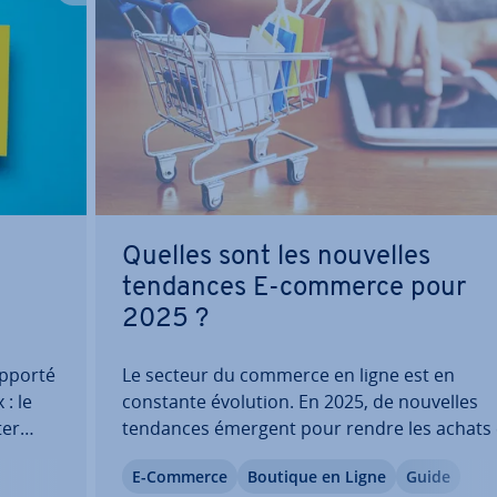
Quelles sont les nouvelles
tendances E-commerce pour
2025 ?
upporté
Le secteur du commerce en ligne est en
 : le
constante évolution. En 2025, de nouvelles
ter
tendances émergent pour rendre les achats
ligne plus pratiques et in­te­rac­tifs, et pour
E-Commerce
Boutique en Ligne
Guide
ester à
s’adapter aux demandes des con­som­ma­teur