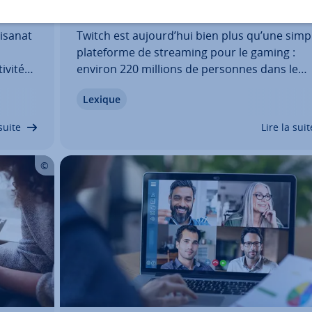
ça marche ?
tisanat
Twitch est aujourd’hui bien plus qu’une simp
pla­te­forme de streaming pour le gaming :
i­vité
environ 220 millions de personnes dans le
es
monde y regardent des dif­fu­sions en direct,
Lexique
ce soit de jeux, de Just Chatting ou d’évé­ne­
ments. La pla­te­forme combine in­te­rac­ti­vité,
suite
Lire la suit
com­mu­nauté et…