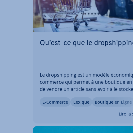
Qu’est-ce que le drop­ship­pin
Le drop­ship­ping est un modèle éco­no­miq
commerce qui permet à une boutique en 
de vendre un article sans avoir à le stock
l’envoyer elle-même. La livraison est effe
E-Commerce
Lexique
Boutique en Ligne
via un grossiste ou di­rec­te­ment par le fou
seur. Découvrez dans cet article l’origine
Lire la 