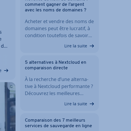
comment gagner de l’argent
avec les noms de domaines ?
Acheter et vendre des noms de
domaines peut être lucratif, à
s
condition toutefois de savoir…
e
 de
Lire la suite
we­
re
5 al­ter­na­tives à Nextcloud en
com­pa­rai­son directe
e
À la recherche d’une al­ter­na­
tive à Nextcloud per­for­mante ?
Découvrez les meil­leures…
Lire la suite
Com­pa­rai­son des 7 meilleurs
services de sau­ve­garde en ligne