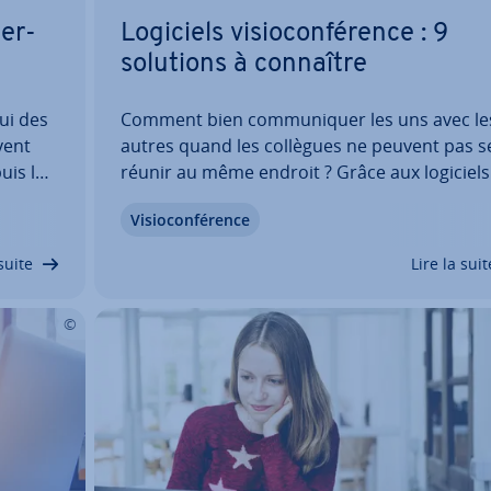
ter­
Logiciels vi­sio­con­fé­rence : 9
solutions à connaître
hui des
Comment bien com­mu­ni­quer les uns avec le
uvent
autres quand les collègues ne peuvent pas s
puis la
réunir au même endroit ? Grâce aux logiciels
nis­
vi­sio­con­fé­rence, les réunions, con­fé­rences, 
Vi­sio­con­fé­rence
ondre
bi­naires et en­tre­tiens in­di­vi­duels peuvent êt
vrez…
mis en place malgré la distance. Mais quels
suite
Lire la suit
outils…