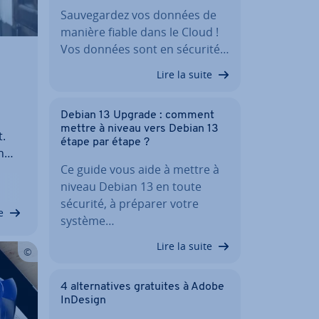
Sau­ve­gar­dez vos données de
manière fiable dans le Cloud !
Vos données sont en sécurité…
Lire la suite
Debian 13 Upgrade : comment
s
mettre à niveau vers Debian 13
t.
étape par étape ?
n
Ce guide vous aide à mettre à
niveau Debian 13 en toute
sécurité, à préparer votre
e
système…
Lire la suite
4 al­ter­na­tives gratuites à Adobe
InDesign