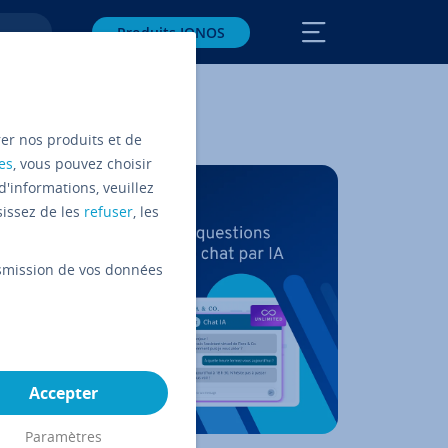
Produits IONOS
rer nos produits et de
es
, vous pouvez choisir
d'informations, veuillez
sissez de les
refuser
, les
ansmission de vos données
Accepter
ent
Paramètres