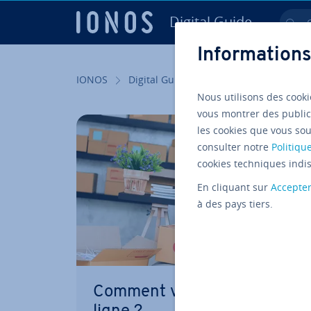
Digital Guide
Ch
Aller au contenu principal
Informations
IONOS
Digital Guide
Web marketing
Ve
Nous utilisons des cooki
vous montrer des public
les cookies que vous sou
consulter notre
Politique
cookies techniques indis
En cliquant sur
Accepte
à des pays tiers.
Comment vendre ses créatio