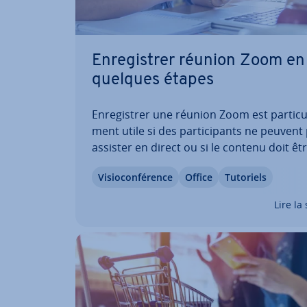
En­re­gis­trer réunion Zoom en
quelques étapes
En­re­gis­trer une réunion Zoom est par­ti­cu­l
ment utile si des par­ti­ci­pants ne peuvent
assister en direct ou si le contenu doit êt
révisé plus tard. Que ce soit pour des atel
Vi­sio­con­fé­rence
Office
Tutoriels
des con­fé­rences ou des in­ter­views, la fon
d’en­re­gis­tre­ment de Zoom permet de…
Lire la 