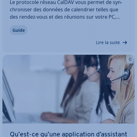
Le protocole réseau CalDAV vous permet de syn­
chro­ni­ser des données de ca­len­drier telles que
des rendez-vous et des réunions sur votre PC,
votre smart­phone ou votre tablette. Les évé­ne­
Guide
ments sont ainsi affichés au format iCalendar et
traités dans un en­vi­ron­ne­ment WebDAV.
Lire la suite
Découvrez…
Qu’est-ce qu’une ap­pli­ca­tion d’assistant