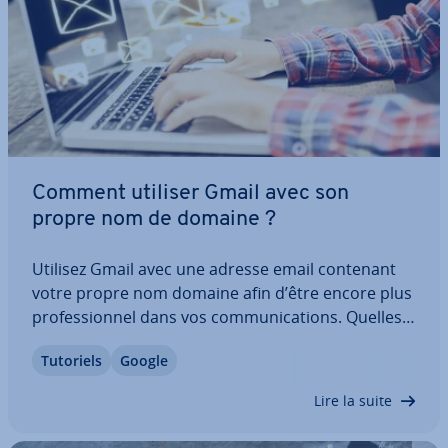
Comment utiliser Gmail avec son
propre nom de domaine ?
Utilisez Gmail avec une adresse email contenant
votre propre nom domaine afin d’être encore plus
pro­fes­sion­nel dans vos com­mu­ni­ca­tions. Quelles
sont les étapes né­ces­saires pour avoir une
Tutoriels
Google
adresse Gmail avec son propre domaine ? Quelles
sont les sub­ti­li­tés à prendre en compte ? Où…
Lire la suite