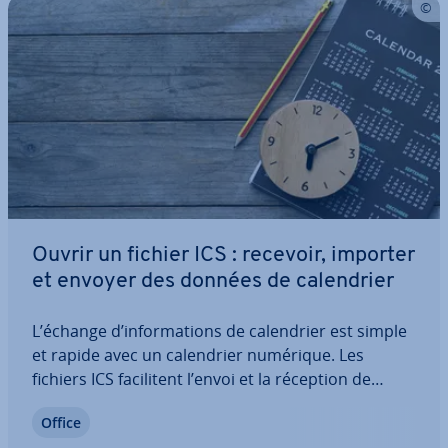
Ouvrir un fichier ICS : recevoir, importer
et envoyer des données de ca­len­drier
L’échange d’in­for­ma­tions de ca­len­drier est simple
et rapide avec un ca­len­drier numérique. Les
fichiers ICS fa­ci­li­tent l’envoi et la réception de
rendez-vous im­por­tants. Nous ex­pli­quons ici ce
Office
qu’est un fichier ICS et comment ouvrir un fichier