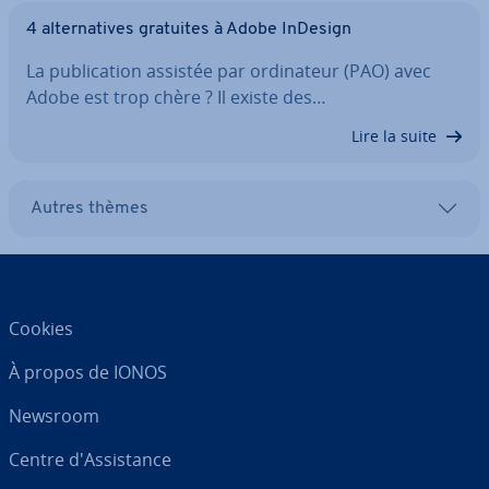
4 al­ter­na­tives gratuites à Adobe InDesign
La pu­bli­ca­tion assistée par or­di­na­teur (PAO) avec
Adobe est trop chère ? Il existe des…
Lire la suite
Autres thèmes
Cookies
À propos de IONOS
Newsroom
Centre d'As­sis­tance