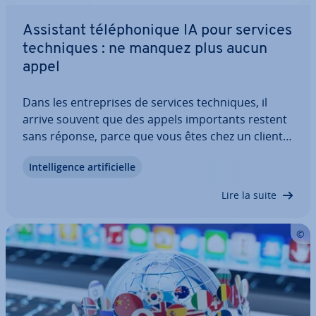
Assistant té­lé­pho­nique IA pour services
tech­niques : ne manquez plus aucun
appel
Dans les en­tre­prises de services tech­niques, il
arrive souvent que des appels im­por­tants restent
sans réponse, parce que vous êtes chez un client
ou en in­ter­ven­tion. C’est là qu’in­ter­vient un
In­tel­li­gence ar­ti­fi­cielle
assistant té­lé­pho­nique IA. Il prend les appels de
manière fiable, en­re­gistre les données…
Lire la suite