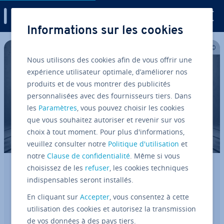
Digital Guide
Informations sur les cookies
Aller au contenu principal
Nous utilisons des cookies afin de vous offrir une
expérience utilisateur optimale, d’améliorer nos
produits et de vous montrer des publicités
personnalisées avec des fournisseurs tiers. Dans
les
Paramètres
, vous pouvez choisir les cookies
que vous souhaitez autoriser et revenir sur vos
choix à tout moment. Pour plus d'informations,
veuillez consulter notre
Politique d'utilisation
et
notre
Clause de confidentialité
. Même si vous
choisissez de les
refuser
, les cookies techniques
Assistant té­lé­pho­nique pour médecin :
indispensables seront installés.
plus de joig­na­bi­lité, moins de charge
ad­mi­nis­tra­tive
En cliquant sur
Accepter
, vous consentez à cette
utilisation des cookies et autorisez la transmission
de vos données à des pays tiers.
Les cabinets médicaux doivent rester joig­nables