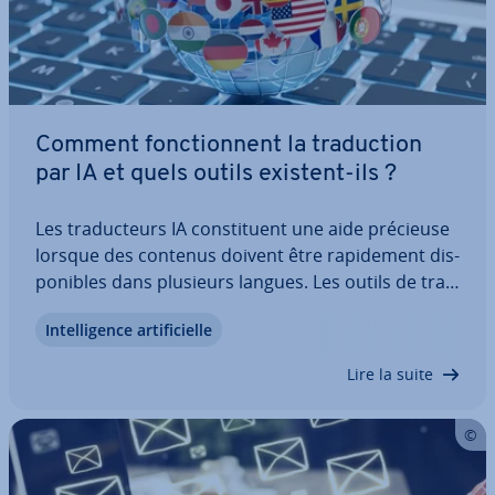
Comment fonc­tion­nent la tra­duc­tion
par IA et quels outils existent-ils ?
Les tra­duc­teurs IA cons­ti­tuent une aide précieuse
lorsque des contenus doivent être ra­pi­de­ment dis­
po­nibles dans plusieurs langues. Les outils de tra­
duc­tion par IA modernes ne se limitent pas à
In­tel­li­gence ar­ti­fi­cielle
traduire : ils peuvent également adapter le style et
le ton, sim­pli­fier les textes ou…
Lire la suite