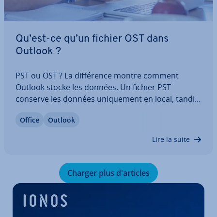
Qu’est-ce qu’un fichier OST dans
Outlook ?
PST ou OST ? La dif­fé­rence montre comment
Outlook stocke les données. Un fichier PST
conserve les données uni­que­ment en local, tandis
qu’un fichier OST est la copie hors ligne d’une
Office
Outlook
boîte aux lettres serveur. Voici ce que cela signifie
en pratique et le rôle du fichier OST dans…
Lire la suite
Charger plus d'ar­ticles