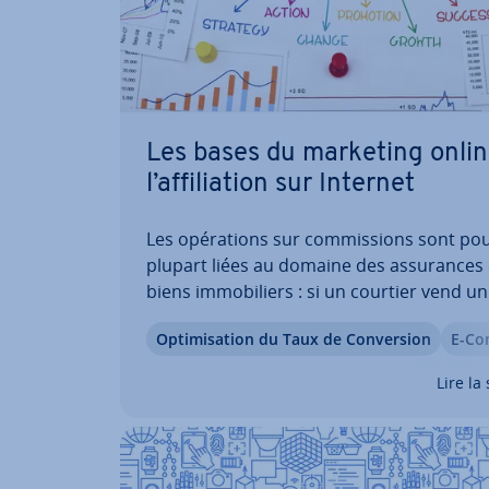
Les bases du marketing onlin
l’af­fi­lia­tion sur Internet
Les opé­ra­tions sur com­mis­sions sont pou
plupart liées au domaine des as­su­rances 
biens im­mo­bi­liers : si un courtier vend un
te­ment ou une assurance à un client, il re
Op­ti­mi­sa­tion du Taux de Con­ver­sion
E-Co
qu’on appelle une com­mis­sion d’entremi
dis­ci­pline classique du domaine online fo
Lire la 
tionne…