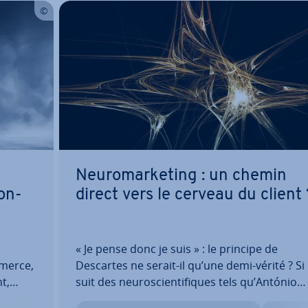
Neu­ro­mar­ke­ting : un chemin
on­
direct vers le cerveau du client 
« Je pense donc je suis » : le principe de
mmerce,
Descartes ne serait-il qu’une demi-vérité ? Si 
nt,
suit des neu­ros­cien­ti­fiques tels qu’António
,
Damásio ou Joseph E. LeDoux, toute décision