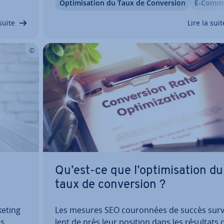
Op­ti­mi­sa­tion du Taux de Con­ver­sion
E-Comm
’uti­li­
tion­nelle est sujet à des processus bien sûr
clique
cognitifs mais aussi émo­tion­nels. Cliquer sur
suite
Lire la suit
Qu’est-ce que l’op­ti­mi­sa­tion du
taux de con­ver­sion ?
keting
Les mesures SEO cou­ron­nées de succès sur­ve
is
lent de près leur position dans les résultats 