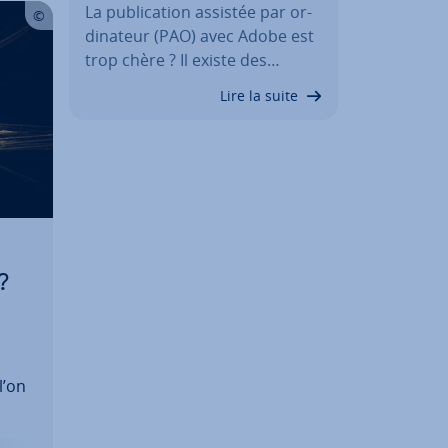
La pu­bli­ca­tion assistée par or­
di­na­teur (PAO) avec Adobe est
trop chère ? Il existe des…
Lire la suite
?
l’on
 ra­