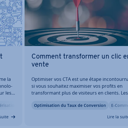
t
Comment trans­for­mer un clic e
vente
mme la
Optimiser vos CTA est une étape in­con­tour­n
no­lo­
si vous souhaitez maximiser vos profits en
our les
trans­for­mant plus de visiteurs en clients. Les
fet
calls to action n’amé­lio­rent pas uni­que­ment l
­ri­sa­tion
E-Commerce
Op­ti­mi­sa­tion du Taux de Con­ver­sion
Boutique en Ligne
E-Comm
n­nelle
pé­rience client, ils per­met­tent aussi de boos
ue en…
vos clas­se­ments dans les moteurs de recher
suite
Lire la suit
…