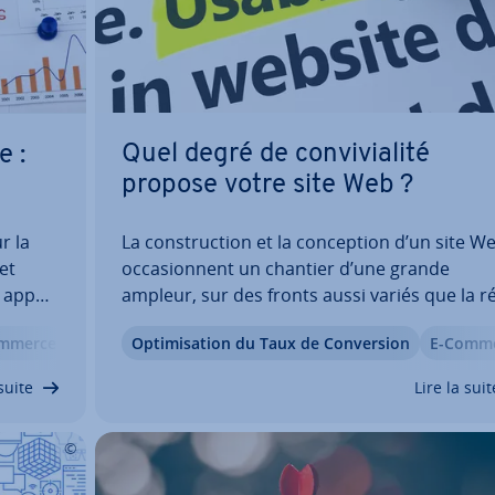
Quel degré de con­vi­via­lité
e :
propose votre site Web ?
r la
La cons­truc­tion et la con­cep­tion d’un site W
et
oc­ca­sion­nent un chantier d’une grande
 ap­par­
ampleur, sur des fronts aussi variés que la réa
çoit ce
sa­tion technique, le design, le choix des
mmerce
Boutique en Ligne
Op­ti­mi­sa­tion du Taux de Con­ver­sion
E-Comm
se. Une
contenus ap­pro­priés ou encore la stratégie
nc­
marketing. L’op­ti­mi­sa­tion de la con­vi­via­lité d
suite
Lire la suit
site Web,…