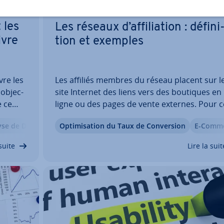
 les
Les réseaux d’af­fi­lia­tion : dé­fi­ni
ivre
tion et exemples
vre les
Les affiliés membres du réseau placent sur l
ob­jec­
site Internet des liens vers des boutiques en
e ce
ligne ou des pages de vente externes. Pour c
les
publicité, ils per­çoi­vent un pour­cen­tage sur 
yse de Données
Op­ti­mi­sa­tion du Taux de Con­ver­sion
E-Commerce
Guide
E-Comm
 in­di­
ventes réalisées. Comme la recherche de par­
naires sérieux et ap­pro­priés prend du…
suite
Lire la suit