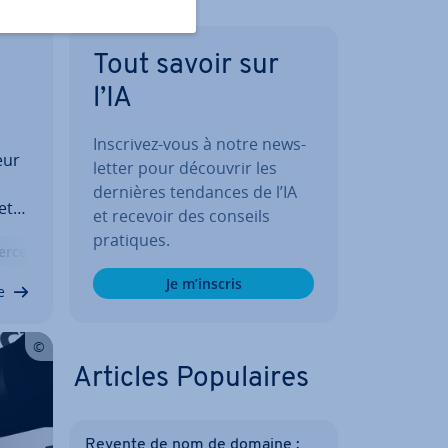
­
Tout savoir sur
l’IA
Inscrivez-vous à notre news­
eur
let­ter pour découvrir les
dernières tendances de l’IA
ette
et recevoir des conseils
les
pratiques.
erce
Lexique
Boutique en Ligne
te­
Je m’inscris
e
Articles Po­pu­laires
Revente de nom de domaine :