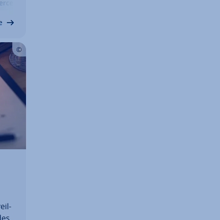
erce
Boutique en Ligne
Marketing de Contenu
 le…
e
il­
des