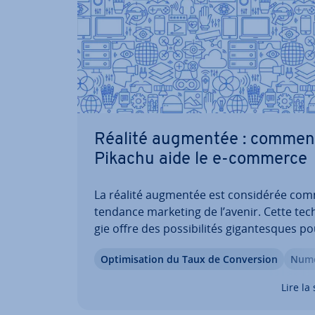
Réalité augmentée : commen
Pikachu aide le e-commerce
La réalité augmentée est con­si­dé­rée co
tendance marketing de l’avenir. Cette tech­
gie offre des pos­si­bi­li­tés gi­gan­tesques p
en­tre­prises. La réalité augmentée a en ef
Op­ti­mi­sa­tion du Taux de Con­ver­sion
Nu­mé
élargi la per­cep­tion sen­so­rielle et émo­tio
en intégrant ces facteurs sur une boutiq
Lire la 