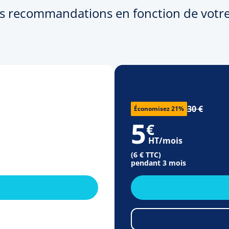
s recommandations en fonction de votre
30 €
Économisez 21%
5
€
HT/mois
(6 € TTC)
pendant 3 mois