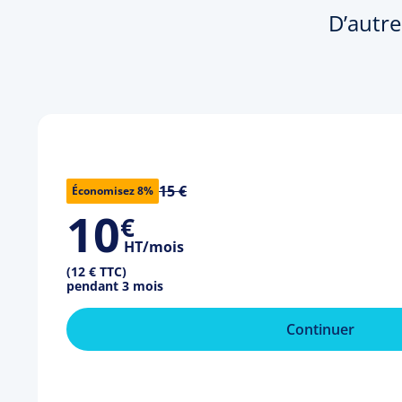
D’autre
15 €
Économisez 8%
10
€
HT/mois
(12 € TTC)
pendant 3 mois
Continuer