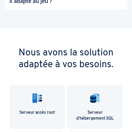
il adapté au jeu ?
Tensor ainsi que de nouvelles unités de calcul RT.
C’est la solution idéale pour les tâches de rendu
De façon générale, le serveur GPU peut également
difficiles.
être utilisé pour jouer à des jeux graphiquement
exigeants.
Nous avons la solution
adaptée à vos besoins.
Serveur accès root
Serveur
d’hébergement SQL