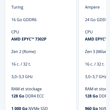
Turing
Ampere
16 Go GDDR6
24 Go GDDR
CPU
CPU
AMD EPYC™ 7302P
AMD EPYC™ 
Zen 2 (Rome)
Zen 3 (Milan)
16 c. / 32 t.
16 c. / 32 t.
3,0–3,3 GHz
3,0–3,7 GHz
RAM et stockage
RAM et stock
128 Go
DDR4 ECC
128 Go
DDR4
1 000 Go
NVMe SSD
960 Go
NVMe