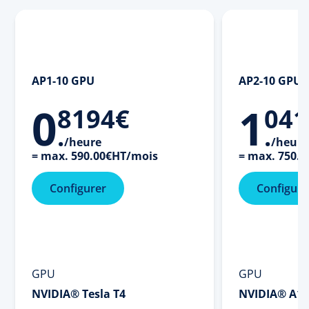
AP1-10 GPU
AP2-10 GPU
0
1
8194
€
041
.
.
/heure
/heure
=
max.
590
.
00
€
HT/mois
=
max.
750
.
0
Configurer
Configure
GPU
GPU
NVIDIA® Tesla T4
NVIDIA® A10