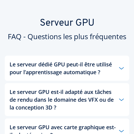
Serveur GPU
FAQ - Questions les plus fréquentes
Le serveur dédié GPU peut-il être utilisé
pour l’apprentissage automatique ?
Oui, le processeur graphique NVIDIA® Tesla T4
utilisé avec notre serveur GPU accélère diverses
Le serveur GPU est-il adapté aux tâches
charges de travail comme l'entraînement et
de rendu dans le domaine des VFX ou de
l'inférence en apprentissage profond. Il est donc
la conception 3D ?
parfaitement adapté à ce type d'application.
Oui. La carte graphique utilisée est basée sur la
Le serveur GPU avec carte graphique est-
nouvelle architecture NVIDIA Turing™ et comprend
donc des unités de calcul multi-précision Turing™