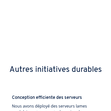
Nous cherchons toujours à prolonger la
durée de vie de nos serveurs avant de les
réutiliser ou de les recycler. En 2025, en
collaboration avec des partenaires Green IT
spécialisés, nous avons recyclé et réutilisé
100 % des déchets matériels informatiques
issus de nos data centers.
Autres initiatives durables
Conception efficiente des serveurs
Nous avons déployé des serveurs lames