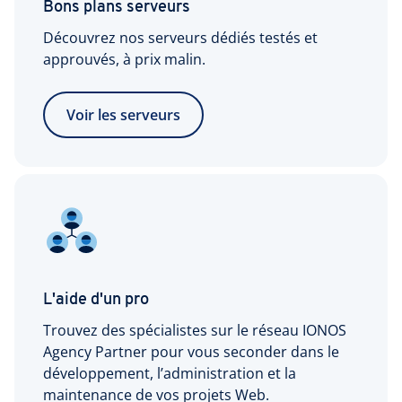
10 Gbit/s
Bons plans serveurs
Accès root complet
disponible en
Découvrez nos serveurs dédiés testés et
option pour
approuvés, à prix malin.
certains
modèles de
Outil
serveurs : 200 €
d'administration
Voir les serveurs
HT/mois (inclut
Plesk Obsidian
20 To de
transfert de
Espace client
données
sortant/mois)
Monitoring
Réinitialisation
Utilisateurs et rôles
supplémentaires
Assistance 24/7
Plus d'infos:
L'aide d'un pro
Étendue de notre
Trouvez des spécialistes sur le réseau IONOS
service client pour
les produits
Accès à distance
Agency Partner pour vous seconder dans le
serveur
chiffré
développement, l’administration et la
maintenance de vos projets Web.