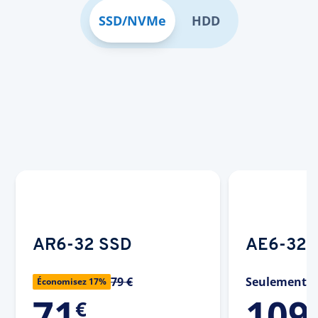
SSD/NVMe
HDD
AR6-32 SSD
AE6-32 
79 €
Seulement
Économisez 17%
71
109
€