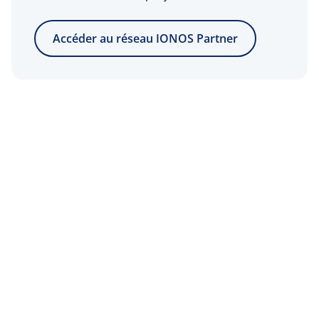
1 adresse IPv4
incluse par serveur
Accéder au réseau IONOS Partner
Adresses IPv4
5 € HT (6 € TTC) par
supplémentaires
adresse IPv4
(en option)
Un réseau IPv6/64
inclus