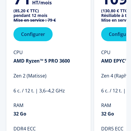
HT/mois
(85,20 € TTC)
(130,80 € TTC)
pendant 12 mois
Résiliable à 
Mise en service :
79 €
Mise en service
Configurer
Configure
CPU
CPU
AMD Ryzen™ 5 PRO 3600
AMD EPYC™ 
Zen 2 (Matisse)
Zen 4 (Raphae
6 c. / 12 t. | 3,6–4,2 GHz
6 c. / 12 t. | 
RAM
RAM
32 Go
32 Go
DDR4 ECC
DDR5 ECC