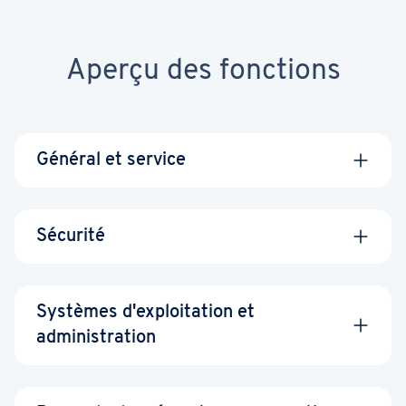
Aperçu des fonctions
Général et service
Sécurité
Choix de
Europe (UE),
Systèmes d'exploitation et
Certificat SSL
l'emplacement du
Royaume-Uni ou
administration
Wildcard
data center
États-Unis
Data centers haute
Certifiés ISO 27001
Factures