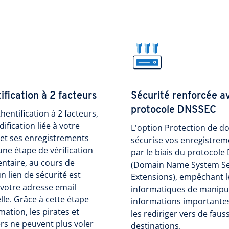
ification à 2 facteurs
Sécurité renforcée av
protocole DNSSEC
thentification à 2 facteurs,
ification liée à votre
L'option Protection de d
et ses enregistrements
sécurise vos enregistre
une étape de vérification
par le biais du protocol
ntaire, au cours de
(Domain Name System Se
un lien de sécurité est
Extensions), empêchant l
votre adresse email
informatiques de manipu
le. Grâce à cette étape
informations importante
mation, les pirates et
les rediriger vers de faus
ers ne peuvent plus voler
destinations.