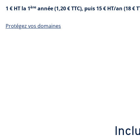
ère
1 € HT la 1
année (1,20 € TTC), puis 15 € HT/an (18 € T
Protégez vos domaines
Incl