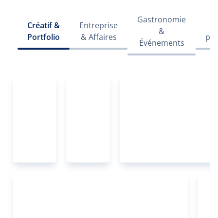
Gastronomie
Créatif &
Entreprise
Le
&
Portfolio
& Affaires
pop
Événements