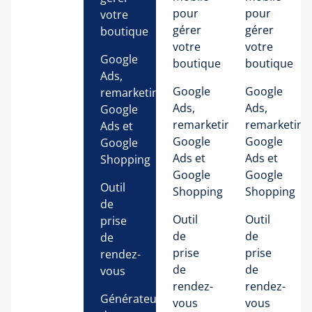
pour
pour
votre
gérer
gérer
boutique
votre
votre
Google
boutique
boutique
Ads,
Google
Google
remarketing
Ads,
Ads,
Google
remarketing
remarketing
Ads et
Google
Google
Google
Ads et
Ads et
Shopping
Google
Google
Outil
Shopping
Shopping
de
Outil
Outil
prise
de
de
de
prise
prise
rendez-
de
de
vous
rendez-
rendez-
Générateur 
vous
vous