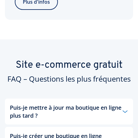
Plus d'infos
Site e-commerce gratuit
FAQ – Questions les plus fréquentes
Puis-je mettre à jour ma boutique en ligne
plus tard ?
Oui, vous pouvez la mettre à jour à tout moment,
depuis la page où vous gérez votre contrat, ou
Puis-je créer une boutique en ligne