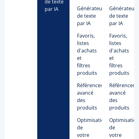
de texte 
Générateur 
Générateur 
par IA 
de texte 
de texte 
par IA 
par IA 
Favoris,
Favoris,
listes
listes
d'achats
d'achats
et
et
filtres
filtres
produits
produits
Référencement
Référencem
avancé
avancé
des
des
produits
produits
Optimisation
Optimisatio
de
de
votre
votre