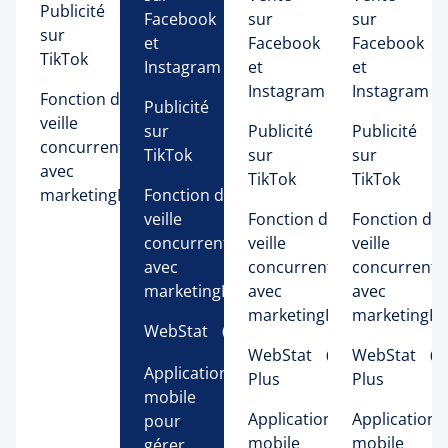
Publicité
Facebook
sur
sur
sur
et
Facebook
Facebook
TikTok
Instagram
et
et
Instagram
Instagram
Fonction de 
Publicité
veille 
sur
Publicité
Publicité
concurrentielle 
TikTok
sur
sur
avec 
TikTok
TikTok
marketingRadar 
Fonction de 
veille 
Fonction de 
Fonction de 
concurrentielle 
veille 
veille 
avec 
concurrentielle 
concurrentie
marketingRadar 
avec 
avec 
marketingRadar 
marketingRa
WebStat 
WebStat 
WebStat 
Application
Plus 
Plus 
mobile
Application
Application
pour
mobile
mobile
gérer