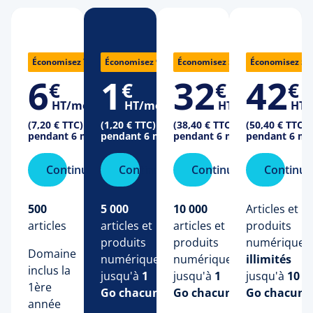
22 €
32 €
65 €
Économisez 73%
Économisez 97%
Économisez 51%
Économisez 5
6
1
32
42
€
€
€
€
HT/mois
HT/mois
HT/mois
HT/
(7,20 € TTC)
(1,20 € TTC)
(38,40 € TTC)
(50,40 € TTC)
pendant 6 mois
pendant 6 mois
pendant 6 mois
pendant 6 mo
Continuer
Continuer
Continuer
Continue
500
5 000
10 000
Articles et 
articles
articles et 
articles et 
produits 
produits 
produits 
numériques 
Domaine 
numériques 
numériques 
illimités
inclus la 
jusqu'à 
1 
jusqu'à 
1 
jusqu'à 
10 
1ère 
Go chacun
Go chacun
Go chacun
année 