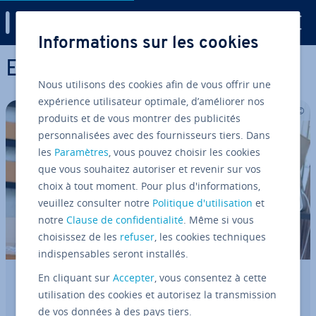
Digital Guide
Informations sur les cookies
Aller au contenu principal
E-Commerce
Nous utilisons des cookies afin de vous offrir une
expérience utilisateur optimale, d’améliorer nos
produits et de vous montrer des publicités
personnalisées avec des fournisseurs tiers. Dans
les
Paramètres
, vous pouvez choisir les cookies
que vous souhaitez autoriser et revenir sur vos
choix à tout moment. Pour plus d'informations,
veuillez consulter notre
Politique d'utilisation
et
notre
Clause de confidentialité
. Même si vous
choisissez de les
refuser
, les cookies techniques
indispensables seront installés.
En cliquant sur
Accepter
, vous consentez à cette
Comment vendre ses créations en ligne
utilisation des cookies et autorisez la transmission
?
de vos données à des pays tiers.