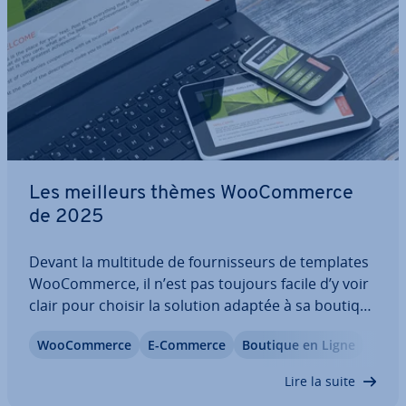
Les meilleurs thèmes Woo­Com­merce
de 2025
Devant la multitude de four­nis­seurs de templates
Woo­Com­merce, il n’est pas toujours facile d’y voir
clair pour choisir la solution adaptée à sa boutique
en ligne. C’est pourquoi nous avons sé­lec­tionné
Woo­Com­merce
E-Commerce
Boutique en Ligne
pour vous les cinq meilleurs thèmes Woo­Com­
merce gratuits ou payants de 2025.…
Lire la suite