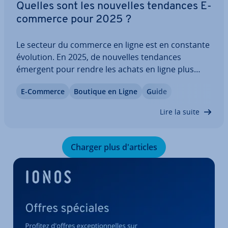
Quelles sont les nouvelles tendances E-
commerce pour 2025 ?
Le secteur du commerce en ligne est en constante
évolution. En 2025, de nouvelles tendances
émergent pour rendre les achats en ligne plus
pratiques et in­te­rac­tifs, et pour s’adapter aux
E-Commerce
Boutique en Ligne
Guide
demandes des con­som­ma­teurs. Les marques et
en­tre­prises doivent se préparer à ces évo­lu­tions
Lire la suite
en…
Charger plus d'ar­ticles