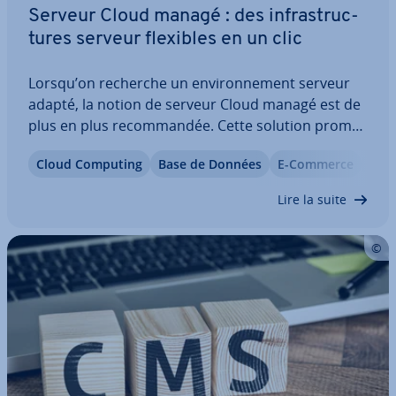
Serveur Cloud managé : des in­fras­truc­
tures serveur flexibles en un clic
Lorsqu’on recherche un en­vi­ron­ne­ment serveur
adapté, la notion de serveur Cloud managé est de
plus en plus re­com­man­dée. Cette solution promet
une sca­la­bi­lité flexible en temps réel ainsi qu’une
Cloud Computing
Base de Données
E-Commerce
Gui
prise en charge étendue par le four­nis­seur,
notamment pour la mise en place et la…
Lire la suite