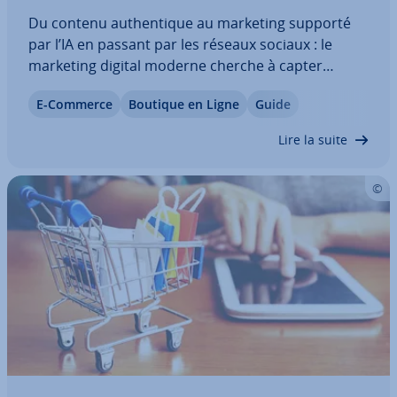
Du contenu au­then­tique au marketing supporté
par l’IA en passant par les réseaux sociaux : le
marketing digital moderne cherche à capter
l’attention avec des contenus variés. C’est
E-Commerce
Boutique en Ligne
Guide
pourquoi les en­tre­prises s’efforcent de rester à la
pointe et de tester de nouvelles idées.…
Lire la suite