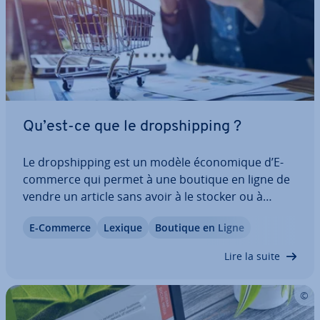
Qu’est-ce que le drop­ship­ping ?
Le drop­ship­ping est un modèle éco­no­mique d’E-
commerce qui permet à une boutique en ligne de
vendre un article sans avoir à le stocker ou à
l’envoyer elle-même. La livraison est effectuée via
E-Commerce
Lexique
Boutique en Ligne
un grossiste ou di­rec­te­ment par le four­nis­seur.
Découvrez dans cet article l’origine de…
Lire la suite