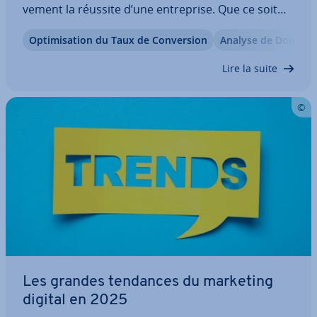
ve­ment la réussite d’une en­tre­prise. Que ce soit
dans l’E-commerce ou dans l’édition, les outils
Op­ti­mi­sa­tion du Taux de Con­ver­sion
Analyse de Donnée
d’analyse per­met­tent d’iden­ti­fier les in­di­ca­teurs
clés, de dé­ve­lop­per des actions…
Lire la suite
Les grandes tendances du marketing
digital en 2025