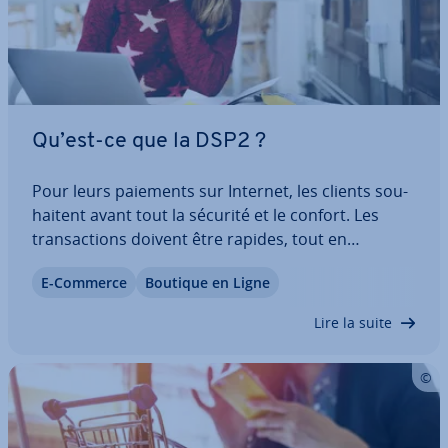
Qu’est-ce que la DSP2 ?
Pour leurs paiements sur Internet, les clients sou­
hai­tent avant tout la sécurité et le confort. Les
tran­sac­tions doivent être rapides, tout en
répondant aux exigences de pro­tec­tion des
E-Commerce
Boutique en Ligne
données : après tout, il s’agit d’in­for­ma­tions
sensibles ! La directive sur les services de…
Lire la suite