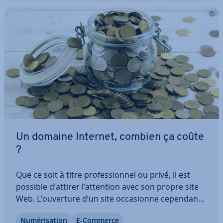
Un domaine Internet, combien ça coûte
?
Que ce soit à titre pro­fes­sion­nel ou privé, il est
possible d’attirer l’attention avec son propre site
Web. L’ouverture d’un site oc­ca­sionne cependant
des coûts : outre les frais d’hé­ber­ge­ment et éven­
Nu­mé­ri­sa­tion
E-Commerce
tuel­le­ment de con­cep­tion du site, il faut également