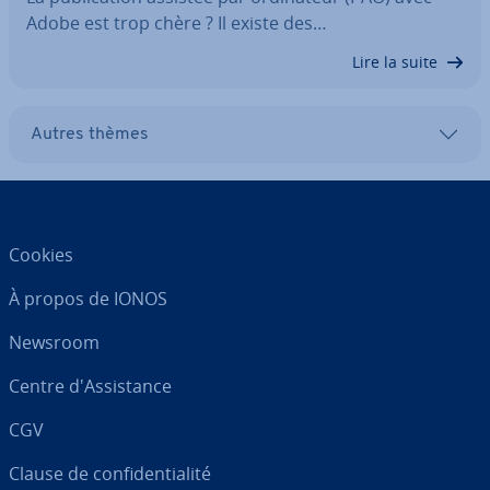
Adobe est trop chère ? Il existe des…
Lire la suite
Autres thèmes
Cookies
À propos de IONOS
Newsroom
Centre d'As­sis­tance
CGV
Clause de con­fi­den­tia­lité