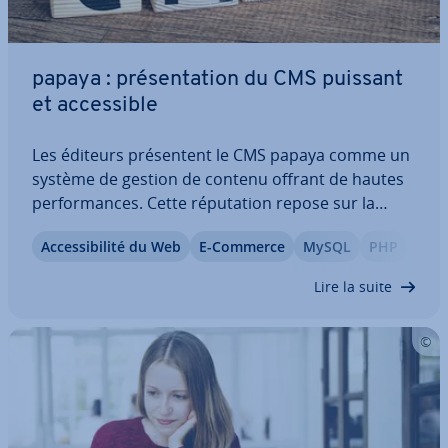
papaya : pré­sen­ta­tion du CMS puissant
et ac­ces­sible
Les éditeurs pré­sen­tent le CMS papaya comme un
système de gestion de contenu offrant de hautes
per­for­mances. Cette ré­pu­ta­tion repose sur la
puissance du logiciel et sur ses nom­breuses fonc­
Ac­ces­si­bi­lité du Web
E-Commerce
MySQL
PHP
tion­na­li­tés in­tel­li­gentes. Le CMS papaya s’adresse-
t-il donc uni­que­ment aux ad­mi­nis­tra­teurs…
Lire la suite