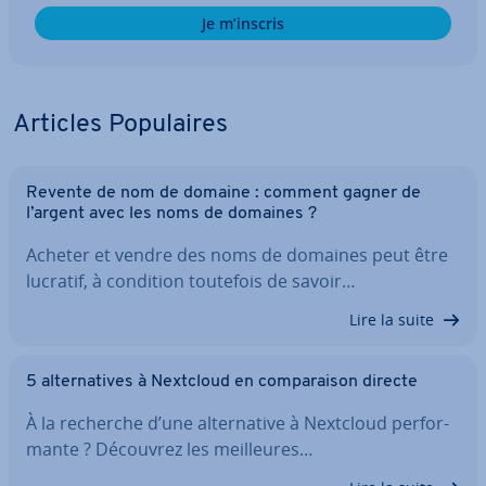
Je m’inscris
Articles Po­pu­laires
Revente de nom de domaine : comment gagner de
l’argent avec les noms de domaines ?
Acheter et vendre des noms de domaines peut être
lucratif, à condition toutefois de savoir…
Lire la suite
5 al­ter­na­tives à Nextcloud en com­pa­rai­son directe
À la recherche d’une al­ter­na­tive à Nextcloud per­for­
mante ? Découvrez les meil­leures…