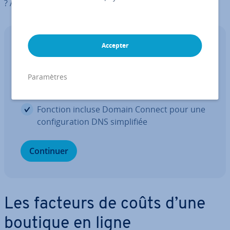
? Apprenez en plus dans notre article dédié !
Accepter
Nom de domaine
Votre domaine en un clic
Paramètres
1 cer­ti­fi­cat SSL Wildcard par contrat
Fonction incluse Domain Connect pour une
con­fi­gu­ra­tion DNS sim­pli­fiée
Continuer
Les facteurs de coûts d’une
boutique en ligne