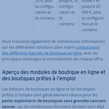
25 €, plus
plugins, la
milliers et
la con­fi­gu­
con­fi­gu­
jusqu’à 20
ra­tion et
ra­tion et
000 €, plus
le contenu
le
la con­fi­gu­ra­
contenu
tion et le
contenu
Vous trouverez également de nom­breuses in­for­ma­tions
sur les dif­fé­rentes solutions dans notre
com­pa­rai­son
des dif­fé­rents logiciels de boutique en ligne
, avec les
prin­ci­paux avantages et in­con­vé­nients de chaque offre.
Aperçu des modules de boutique en ligne et
des boutiques prêtes à l’emploi
Les éditeurs de boutiques en ligne et les boutiques
prêtes à l’emploi sont gé­né­ra­le­ment idéaux pour les
petits ex­ploi­tants de boutiques sans grandes con­nais­
sances
, car de nom­breuses fonctions de base sont déjà