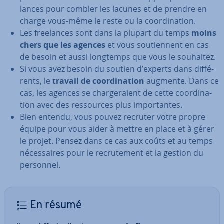
lances pour combler les lacunes et de prendre en
charge vous-même le reste ou la coor­di­na­tion.
Les free­lances sont dans la plupart du temps
moins
chers que les agences
et vous sou­tien­nent en cas
de besoin et aussi longtemps que vous le souhaitez.
Si vous avez besoin du soutien d’experts dans dif­fé­
rents, le
travail de coor­di­na­tion
augmente. Dans ce
cas, les agences se char­ge­raient de cette coor­di­na­
tion avec des res­sources plus im­por­tantes.
Bien entendu, vous pouvez recruter votre propre
équipe pour vous aider à mettre en place et à gérer
le projet. Pensez dans ce cas aux coûts et au temps
né­ces­saires pour le re­cru­te­ment et la gestion du
personnel.
En résumé