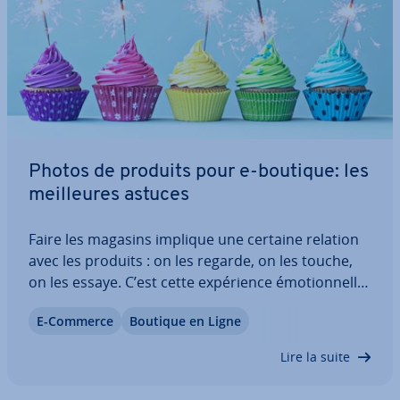
Photos de produits pour e-boutique: les
meil­leures astuces
Faire les magasins implique une certaine relation
avec les produits : on les regarde, on les touche,
on les essaye. C’est cette ex­pé­rience émo­tion­nelle
qui conduit la plupart du temps à l’achat. Ce
E-Commerce
Boutique en Ligne
processus est en revanche im­pos­sible sur
Internet. Une pos­si­bi­lité pour pallier ce…
Lire la suite