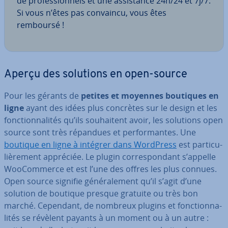
de pro­fes­sion­nels et une as­sis­tance 24h/24 et 7j/7.
Si vous n’êtes pas convaincu, vous êtes
remboursé !
Aperçu des solutions en open-source
Pour les gérants de
petites et moyennes boutiques en
ligne
ayant des idées plus concrètes sur le design et les
fonc­tion­na­li­tés qu’ils sou­hai­tent avoir, les solutions open
source sont très répandues et per­for­mantes. Une
boutique en ligne à intégrer dans WordPress
est par­ti­cu­
liè­re­ment appréciée. Le plugin cor­res­pon­dant s’appelle
Woo­Com­merce et est l’une des offres les plus connues.
Open source signifie gé­né­ra­le­ment qu’il s’agit d’une
solution de boutique presque gratuite ou très bon
marché. Cependant, de nombreux plugins et fonc­tion­na­
li­tés se révèlent payants à un moment ou à un autre :