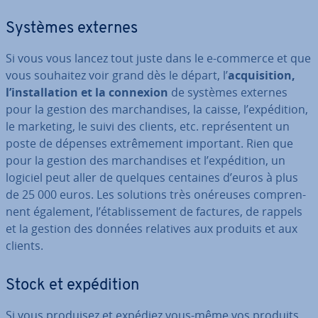
Systèmes externes
Si vous vous lancez tout juste dans le e-commerce et que
vous souhaitez voir grand dès le départ, l’
ac­qui­si­tion,
l’ins­tal­la­tion et la connexion
de systèmes externes
pour la gestion des mar­chan­dises, la caisse, l’ex­pé­di­tion,
le marketing, le suivi des clients, etc. re­pré­sen­tent un
poste de dépenses ex­trê­me­ment important. Rien que
pour la gestion des mar­chan­dises et l’ex­pé­di­tion, un
logiciel peut aller de quelques centaines d’euros à plus
de 25 000 euros. Les solutions très onéreuses com­pren­
nent également, l’éta­blis­se­ment de factures, de rappels
et la gestion des données relatives aux produits et aux
clients.
Stock et ex­pé­di­tion
Si vous produisez et expédiez vous-même vos produits,