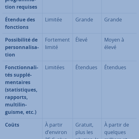
tion requises
Étendue des
Limitée
Grande
Grande
fonctions
Pos­si­bi­lité de
Fortement
Élevé
Moyen à
per­son­na­li­sa­
limité
élevé
tion
Fonc­tion­na­li­
Limitées
Étendues
Étendues
tés sup­plé­
men­taires
(sta­tis­tiques,
rapports,
mul­ti­lin­
guisme, etc.)
Coûts
À partir
Gratuit,
À partir de
d’environ
plus les
quelques