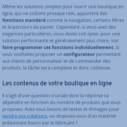
Même les solutions simples pour ouvrir une boutique en
ligne, qui ne coûtent presque rien, apportent des
fonctions standard
comme la na­vi­ga­tion, certains filtres
et le parcours du panier. Cependant, si vous avez des
exigences par­ti­cu­lières, vous devez soit opter pour une
solution per­for­mante et gé­né­ra­le­ment plus chère, soit
faire pro­gram­mer ces fonctions in­di­vi­duel­le­ment
. Si
vous souhaitez proposer un
con­fi­gu­ra­teur
per­met­tant
aux clients de per­son­na­li­ser et de commander des
produits, la tâche sera complexe et donc coûteuse.
Les contenus de votre boutique en ligne
Il s’agit d’une question cruciale dont la réponse va
dépendre en fonction du nombre de produits que vous
proposez. Avez-vous besoin de textes et d’images pour
vendre vos créations
, ou disposez-vous d’un matériel
préexis­tant fourni par le fabricant ?