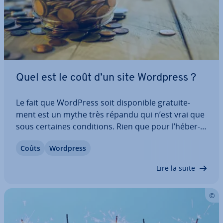
Quel est le coût d’un site Wordpress ?
Le fait que WordPress soit dis­po­nible gra­tui­te­
ment est un mythe très répandu qui n’est vrai que
sous certaines con­di­tions. Rien que pour l’hé­ber­
ge­ment et le nom de domaine, il y a déjà des coûts
Coûts
Wordpress
sup­plé­men­taires ! Nous vous révélons ici dans
quelles con­di­tions vous pouvez…
Lire la suite