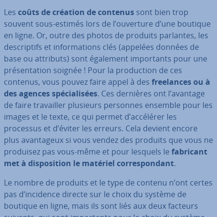
Les
coûts de création de contenus
sont bien trop
souvent sous-estimés lors de l’ouverture d’une boutique
en ligne. Or, outre des photos de produits parlantes, les
des­crip­tifs et in­for­ma­tions clés (appelées données de
base ou attributs) sont également im­por­tants pour une
pré­sen­ta­tion soignée ! Pour la pro­duc­tion de ces
contenus, vous pouvez faire appel à des
free­lances ou à
des agences spé­cia­li­sées
. Ces dernières ont l’avantage
de faire tra­vail­ler plusieurs personnes ensemble pour les
images et le texte, ce qui permet d’accélérer les
processus et d’éviter les erreurs. Cela devient encore
plus avan­ta­geux si vous vendez des produits que vous ne
produisez pas vous-même et pour lesquels le
fabricant
met à dis­po­si­tion le matériel cor­res­pon­dant
.
Le nombre de produits et le type de contenu n’ont certes
pas d’incidence directe sur le choix du système de
boutique en ligne, mais ils sont liés aux deux facteurs