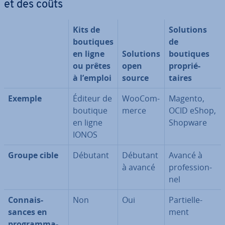
et des coûts
Kits de
Solutions
boutiques
de
en ligne
Solutions
boutiques
ou prêtes
open
pro­prié­
à l’emploi
source
taires
Exemple
Éditeur de
Woo­Com­
Magento,
boutique
merce
OCID eShop,
en ligne
Shopware
IONOS
Groupe cible
Débutant
Débutant
Avancé à
à avancé
pro­fes­sion­
nel
Con­nais­
Non
Oui
Par­tiel­le­
sances en
ment
pro­gram­ma­