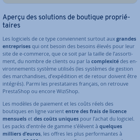
Aperçu des solutions de boutique pro­prié­
taires
Les logiciels de ce type con­vien­nent surtout aux
grandes
en­tre­prises
qui ont besoin des besoins élevés pour leur
site de e-commerce, que ce soit par la taille de l’as­sor­ti­
ment, du nombre de clients ou par la
com­plexité
des en­
vi­ron­ne­ments système utilisés (les systèmes de gestion
des mar­chan­dises, d’ex­pé­di­tion et de retour doivent être
intégrés). Parmi les pres­ta­taires français, on retrouve
Pres­ta­Shop ou encore WiziShop.
Les modèles de paiement et les coûts réels des
boutiques en ligne varient
entre des frais de licence
mensuels
et
des coûts uniques
pour l’achat du logiciel.
Les packs d’entrée de gamme s’élèvent à
quelques
milliers d’euros
, les offres les plus per­for­mantes à