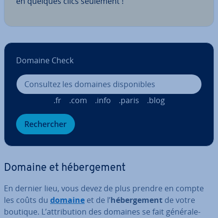
en quelques clics seulement !
Domaine Check
.fr
.com
.info
.paris
.blog
Re­cher­cher
Domaine et hé­ber­ge­ment
En dernier lieu, vous devez de plus prendre en compte
les coûts du
domaine
et de l’
hé­ber­ge­ment
de votre
boutique. L’at­tri­bu­tion des domaines se fait gé­né­ra­le­