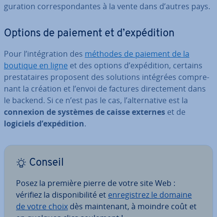
gu­ra­tion cor­res­pon­dantes à la vente dans d’autres pays.
Options de paiement et d’ex­pé­di­tion
Pour l’in­té­gra­tion des
méthodes de paiement de la
boutique en ligne
et des options d’ex­pé­di­tion, certains
pres­ta­taires proposent des solutions intégrées com­pre­
nant la création et l’envoi de factures di­rec­te­ment dans
le backend. Si ce n’est pas le cas, l’al­ter­na­tive est la
connexion de systèmes de caisse externes
et de
logiciels d’ex­pé­di­tion
.
Conseil
Posez la première pierre de votre site Web :
vérifiez la dis­po­ni­bi­lité et
en­re­gis­trez le domaine
de votre choix
dès main­te­nant, à moindre coût et