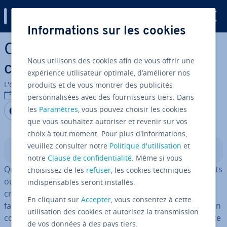
Digital Guide
Informations sur les cookies
Aller au contenu principal
Combien coûte un site e-
Nous utilisons des cookies afin de vous offrir une
commerce ?
expérience utilisateur optimale, d’améliorer nos
L'équipe édi­to­riale IONOS
produits et de vous montrer des publicités
12/11/2024
personnalisées avec des fournisseurs tiers. Dans
Partager sur Facebook
Partager sur Twitter
Partager sur LinkedIn
les
Paramètres
, vous pouvez choisir les cookies
que vous souhaitez autoriser et revenir sur vos
choix à tout moment. Pour plus d'informations,
veuillez consulter notre
Politique d'utilisation
et
Sommaire
notre
Clause de confidentialité
. Même si vous
Qu’il s’agisse d’une simple vitrine pour quelques produits
choisissez de les
refuser
, les cookies techniques
ou d’une vaste pla­te­forme e-commerce : le coût de la
indispensables seront installés.
création d’une boutique en ligne dépend de nombreux
En cliquant sur
Accepter
, vous consentez à cette
facteurs. Quels sont les prin­ci­paux facteurs à prendre en
utilisation des cookies et autorisez la transmission
compte ? Combien coûte réel­le­ment un site e-commerce
de vos données à des pays tiers.