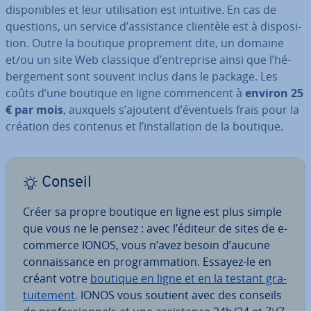
dis­po­nibles et leur uti­li­sa­tion est intuitive. En cas de
questions, un service d’as­sis­tance clientèle est à dis­po­si­
tion. Outre la boutique pro­pre­ment dite, un domaine
et/ou un site Web classique d’en­tre­prise ainsi que l’hé­
ber­ge­ment sont souvent inclus dans le package. Les
coûts d’une boutique en ligne com­men­cent à
environ 25
€ par mois
, auxquels s’ajoutent d’éventuels frais pour la
création des contenus et l’ins­tal­la­tion de la boutique.
Conseil
Créer sa propre boutique en ligne est plus simple
que vous ne le pensez : avec l’éditeur de sites de e-
commerce IONOS, vous n’avez besoin d’aucune
con­nais­sance en pro­gram­ma­tion. Essayez-le en
créant votre
boutique en ligne et en la testant gra­
tui­te­ment
. IONOS vous soutient avec des conseils