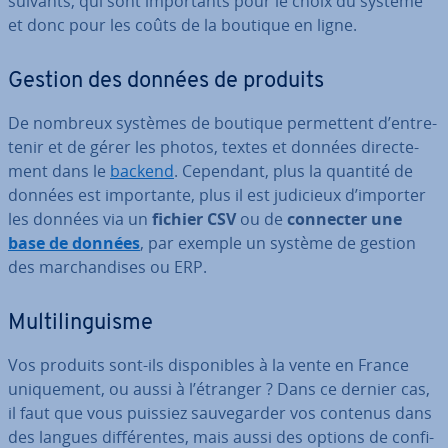
suivants, qui sont im­por­tants pour le choix du système
et donc pour les coûts de la boutique en ligne.
Gestion des données de produits
De nombreux systèmes de boutique per­met­tent d’en­tre­
te­nir et de gérer les photos, textes et données di­rec­te­
ment dans le
backend
. Cependant, plus la quantité de
données est im­por­tante, plus il est judicieux d’importer
les données via un
fichier CSV
ou de
connecter une
base de données
, par exemple un système de gestion
des mar­chan­dises ou ERP.
Mul­ti­lin­guisme
Vos produits sont-ils dis­po­nibles à la vente en France
uni­que­ment, ou aussi à l’étranger ? Dans ce dernier cas,
il faut que vous puissiez sau­ve­gar­der vos contenus dans
des langues dif­fé­rentes, mais aussi des options de con­fi­