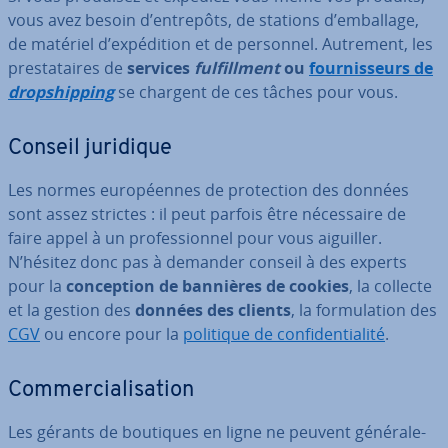
vous avez besoin d’entrepôts, de stations d’emballage,
de matériel d’ex­pé­di­tion et de personnel. Autrement, les
pres­ta­taires de
services
ful­fill­ment
ou
four­nis­seurs de
drop­ship­ping
se chargent de ces tâches pour vous.
Conseil juridique
Les normes eu­ro­péennes de pro­tec­tion des données
sont assez strictes : il peut parfois être né­ces­saire de
faire appel à un pro­fes­sion­nel pour vous aiguiller.
N’hésitez donc pas à demander conseil à des experts
pour la
con­cep­tion de bannières de cookies
, la collecte
et la gestion des
données des clients
, la for­mu­la­tion des
CGV
ou encore pour la
politique de con­fi­den­tia­lité
.
Com­mer­cia­li­sa­tion
Les gérants de boutiques en ligne ne peuvent gé­né­ra­le­