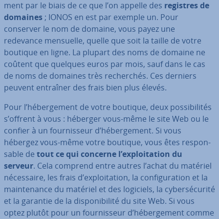
ment par le biais de ce que l’on appelle des
registres de
domaines
; IONOS en est par exemple un. Pour
conserver le nom de domaine, vous payez une
redevance mensuelle, quelle que soit la taille de votre
boutique en ligne. La plupart des noms de domaine ne
coûtent que quelques euros par mois, sauf dans le cas
de noms de domaines très re­cher­chés. Ces derniers
peuvent entraîner des frais bien plus élevés.
Pour l’hé­ber­ge­ment de votre boutique, deux pos­si­bi­li­tés
s’offrent à vous : héberger vous-même le site Web ou le
confier à un four­nis­seur d’hé­ber­ge­ment. Si vous
hébergez vous-même votre boutique, vous êtes res­pon­
sable de
tout ce qui concerne l’ex­ploi­ta­tion du
serveur
. Cela comprend entre autres l’achat du matériel
né­ces­saire, les frais d’ex­ploi­ta­tion, la con­fi­gu­ra­tion et la
main­te­nance du matériel et des logiciels, la cy­ber­sé­cu­rité
et la garantie de la dis­po­ni­bi­lité du site Web. Si vous
optez plutôt pour un four­nis­seur d’hé­ber­ge­ment comme