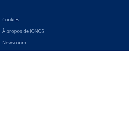
Cookies
À propos de IONOS
Newsroom
Centre d'As­sis­tance
CGV
Clause de con­fi­den­tia­lité
Votre par­te­naire digital