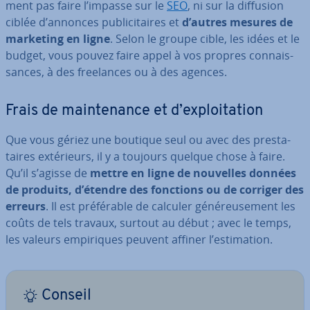
ment pas faire l’impasse sur le
SEO
, ni sur la diffusion
ciblée d’annonces pu­bli­ci­taires et
d’autres mesures de
marketing en ligne
. Selon le groupe cible, les idées et le
budget, vous pouvez faire appel à vos propres con­nais­
sances, à des free­lances ou à des agences.
Frais de main­te­nance et d’ex­ploi­ta­tion
Que vous gériez une boutique seul ou avec des pres­ta­
taires ex­té­rieurs, il y a toujours quelque chose à faire.
Qu’il s’agisse de
mettre en ligne de nouvelles données
de produits, d’étendre des fonctions ou de corriger des
erreurs
. Il est pré­fé­rable de calculer gé­né­reu­se­ment les
coûts de tels travaux, surtout au début ; avec le temps,
les valeurs em­pi­riques peuvent affiner l’es­ti­ma­tion.
Conseil