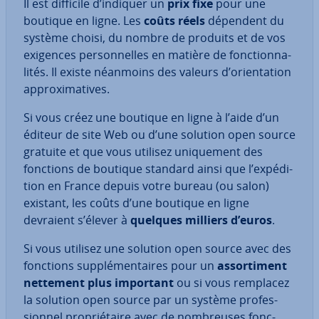
Il est difficile d’indiquer un
prix fixe
pour une
boutique en ligne. Les
coûts réels
dépendent du
système choisi, du nombre de produits et de vos
exigences per­son­nelles en matière de fonc­tion­na­
li­tés. Il existe néanmoins des valeurs d’orien­ta­tion
ap­proxi­ma­tives.
Si vous créez une boutique en ligne à l’aide d’un
éditeur de site Web ou d’une solution open source
gratuite et que vous utilisez uni­que­ment des
fonctions de boutique standard ainsi que l’ex­pé­di­
tion en France depuis votre bureau (ou salon)
existant, les coûts d’une boutique en ligne
devraient s’élever à
quelques milliers d’euros
.
Si vous utilisez une solution open source avec des
fonctions sup­plé­men­taires pour un
as­sor­ti­ment
nettement plus important
ou si vous remplacez
la solution open source par un système pro­fes­
sion­nel pro­prié­taire avec de nom­breuses fonc­