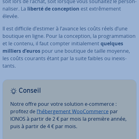
soit lors de l’achat, soit lorsque vous souhaitez le per­son­
na­li­ser. La
liberté de con­cep­tion
est ex­trê­me­ment
élevée.
Il est difficile d’estimer à l’avance les coûts réels d’une
boutique en ligne. Pour la con­cep­tion, la pro­gram­ma­tion
et le contenu, il faut compter ini­tia­le­ment
quelques
milliers d’euros
pour une boutique de taille moyenne,
les coûts courants étant par la suite faibles ou inexis­
tants.
Conseil
Notre offre pour votre solution e-commerce :
profitez de
l’hé­ber­ge­ment Woo­Com­merce
par
IONOS à partir de 2 € par mois la première année,
puis à partir de 4 € par mois.