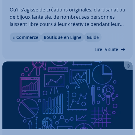
Qu’il s’agisse de créations ori­gi­nales, d’artisanat ou
de bijoux fantaisie, de nom­breuses personnes
laissent libre cours à leur créa­ti­vité pendant leur
temps libre et con­çoi­vent des produits de qualité
E-Commerce
Boutique en Ligne
Guide
qui suscitent l’intérêt d’acheteurs po­ten­tiels.
Bonne nouvelle, il existe…
Lire la suite