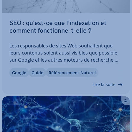
SEO : qu’est-ce que l’in­dexa­tion et
comment fonc­tionne-t-elle ?
Les res­pon­sables de sites Web sou­hai­tent que
leurs contenus soient aussi visibles que possible
sur Google et les autres moteurs de recherche.
Cette vi­si­bi­lité repose sur l’in­dexa­tion des pages
Google
Guide
Ré­fé­ren­ce­ment Naturel
par les crawlers. Vous dé­cou­vri­rez ici ce qu’est l’in­
dexa­tion en SEO, comment…
Lire la suite