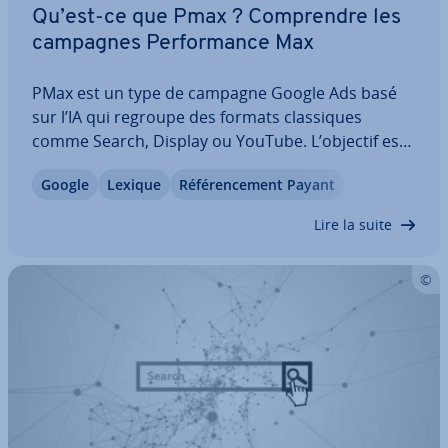
Qu’est-ce que Pmax ? Com­prendre les
campagnes Per­for­mance Max
PMax est un type de campagne Google Ads basé
sur l’IA qui regroupe des formats clas­siques
comme Search, Display ou YouTube. L’objectif est
d’exploiter les budgets pu­bli­ci­taires et
Google
Lexique
Ré­fé­ren­ce­ment Payant
d’augmenter la pro­ba­bi­lité de con­ver­sion. PMax
fonc­tionne de façon au­to­ma­ti­sée, analyse les
Lire la suite
données…