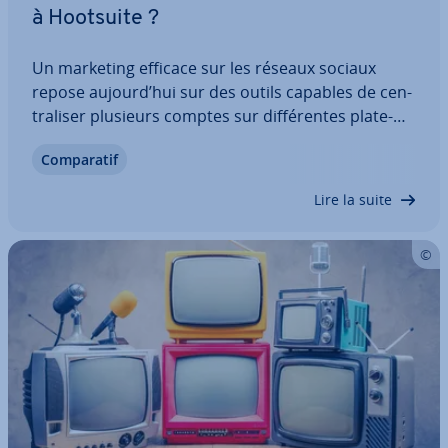
à Hootsuite ?
Un marketing efficace sur les réseaux sociaux
repose aujourd’hui sur des outils capables de cen­
tra­li­ser plusieurs comptes sur dif­fé­rentes pla­te­
formes. Hootsuite s’est imposé comme l’un des
Com­pa­ra­tif
leaders du marché. La solution fait toutefois face à
de nombreux con­cur­rents sérieux, qui…
Lire la suite