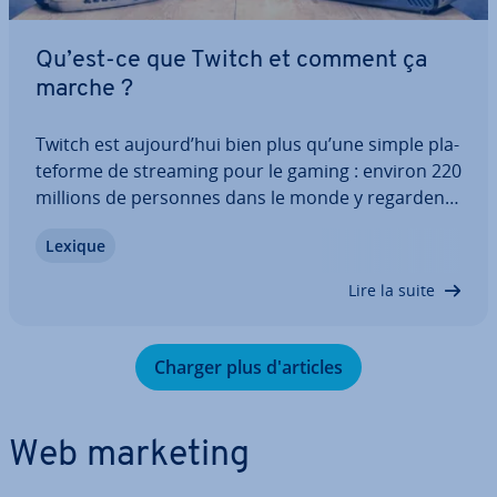
Qu’est-ce que Twitch et comment ça
marche ?
Twitch est aujourd’hui bien plus qu’une simple pla­
te­forme de streaming pour le gaming : environ 220
millions de personnes dans le monde y regardent
des dif­fu­sions en direct, que ce soit de jeux, de Just
Lexique
Chatting ou d’évé­ne­ments. La pla­te­forme combine
in­te­rac­ti­vité, com­mu­nauté et…
Lire la suite
Charger plus d'ar­ticles
Web marketing