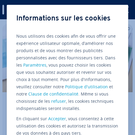
Digital Guide
Informations sur les cookies
Aller au contenu principal
Nous utilisons des cookies afin de vous offrir une
expérience utilisateur optimale, d’améliorer nos
produits et de vous montrer des publicités
personnalisées avec des fournisseurs tiers. Dans
les
Paramètres
, vous pouvez choisir les cookies
que vous souhaitez autoriser et revenir sur vos
choix à tout moment. Pour plus d'informations,
veuillez consulter notre
Politique d'utilisation
et
notre
Clause de confidentialité
. Même si vous
choisissez de les
refuser
, les cookies techniques
Comment optimiser une campagne
indispensables seront installés.
PMax ?
En cliquant sur
Accepter
, vous consentez à cette
Les campagnes PMax de Google Ads re­grou­pent
utilisation des cookies et autorisez la transmission
tous les canaux Google dans un format fortement
de vos données à des pays tiers.