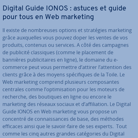
Digital Guide IONOS : astuces et guide
pour tous en Web marketing
Il existe de nom­breuses options et stra­té­gies marketing
grâce aux­quelles vous pouvez doper les ventes de vos
produits, contenus ou services. A côté des campagnes
de publicité clas­siques (comme le placement de
bannières pu­bli­ci­taires en ligne), le domaine du e-
commerce peut vous permettre d’attirer l’attention des
clients grâce à des moyens spé­ci­fiques de la Toile. Le
Web marketing comprend plusieurs com­po­santes
centrales comme l’op­ti­mi­sa­tion pour les moteurs de
recherche, des boutiques en ligne ou encore le
marketing des réseaux sociaux et d’af­fi­lia­tion. Le Digital
Guide IONOS en Web marketing vous propose un
concentré de con­nais­sances de base, des méthodes
efficaces ainsi que le savoir-faire de ses experts. Tout
comme les cinq autres grandes ca­té­go­ries du Digital