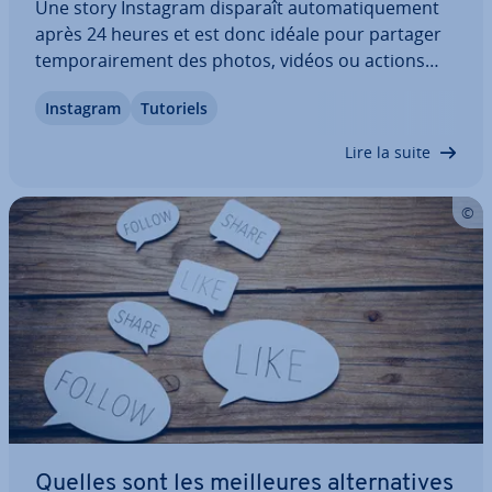
Une story Instagram disparaît au­to­ma­ti­que­ment
après 24 heures et est donc idéale pour partager
tem­po­rai­re­ment des photos, vidéos ou actions
marketing avec vos followers. Si vous créez ré­gu­liè­
Instagram
Tutoriels
re­ment des stories avec du contenu engageant,
vous pouvez augmenter votre nombre de…
Lire la suite
Quelles sont les meil­leures al­ter­na­tives