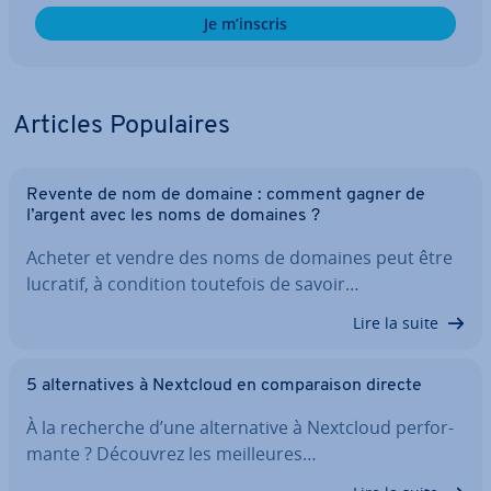
Je m’inscris
Articles Po­pu­laires
Revente de nom de domaine : comment gagner de
l’argent avec les noms de domaines ?
Acheter et vendre des noms de domaines peut être
lucratif, à condition toutefois de savoir…
Lire la suite
5 al­ter­na­tives à Nextcloud en com­pa­rai­son directe
À la recherche d’une al­ter­na­tive à Nextcloud per­for­
mante ? Découvrez les meil­leures…