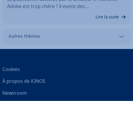
Adobe est trop chère ? Il existe des…
Lire la suite
Autres thèmes
Cookies
À propos de IONOS
Newsroom
Centre d'As­sis­tance
CGV
Clause de con­fi­den­tia­lité