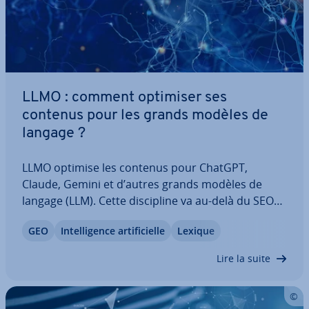
LLMO : comment optimiser ses
contenus pour les grands modèles de
langage ?
LLMO optimise les contenus pour ChatGPT,
Claude, Gemini et d’autres grands modèles de
langage (LLM). Cette dis­ci­pline va au‑delà du SEO
tra­di­tion­nel et s’aligne sur la façon dont les
GEO
In­tel­li­gence ar­ti­fi­cielle
Lexique
modèles de langage traitent l’in­for­ma­tion.
Découvrez dans cet article ce qui ca­rac­té­rise la
Lire la suite
Large…