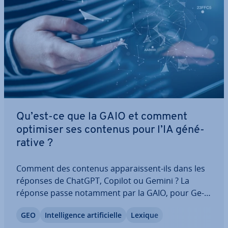
Qu’est-ce que la GAIO et comment
optimiser ses contenus pour l’IA gé­né­
ra­tive ?
Comment des contenus ap­pa­rais­sent-ils dans les
réponses de ChatGPT, Copilot ou Gemini ? La
réponse passe notamment par la GAIO, pour Ge­
ne­ra­tive AI Op­ti­mi­za­tion. Mais de quoi s’agit-il exac­
GEO
In­tel­li­gence ar­ti­fi­cielle
Lexique
te­ment ? Cet article vous propose une in­tro­duc­