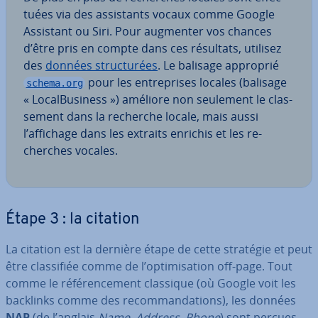
tuées via des as­sis­tants vocaux comme Google
Assistant ou Siri. Pour augmenter vos chances
d’être pris en compte dans ces résultats, utilisez
des
données struc­tu­rées
. Le balisage approprié
pour les en­tre­prises locales (balisage
schema.org
« Lo­cal­Bu­si­ness ») améliore non seulement le clas­
se­ment dans la recherche locale, mais aussi
l’affichage dans les extraits enrichis et les re­
cherches vocales.
Étape 3 : la citation
La citation est la dernière étape de cette stratégie et peut
être clas­si­fiée comme de l’op­ti­mi­sa­tion off-page. Tout
comme le ré­fé­ren­ce­ment classique (où Google voit les
backlinks comme des re­com­man­da­tions), les données
NAP
(de l’anglais
Name, Address, Phone
) sont perçues