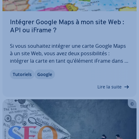
Intégrer Google Maps à mon site Web :
API ou iFrame ?
Si vous souhaitez intégrer une carte Google Maps
à un site Web, vous avez deux pos­si­bi­li­tés :
intégrer la carte en tant qu’élément iFrame dans le
code HTML de votre site ou recourir à des APIs
Tutoriels
Google
Google Maps, soit les in­ter­faces of­fi­cielles du
service de cartes de Google. Le choix…
Lire la suite