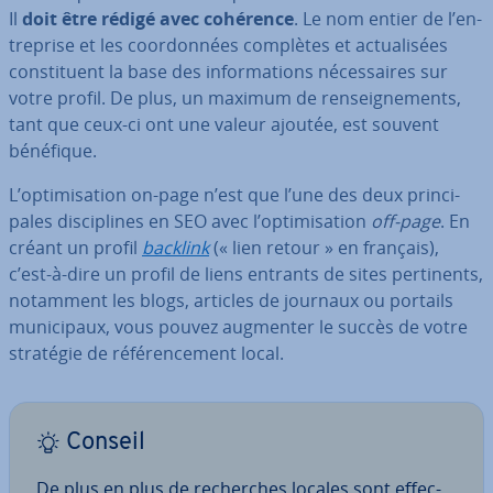
Il
doit être rédigé avec cohérence
. Le nom entier de l’en­
tre­prise et les coor­don­nées complètes et ac­tua­li­sées
cons­ti­tuent la base des in­for­ma­tions né­ces­saires sur
votre profil. De plus, un maximum de ren­seig­ne­ments,
tant que ceux-ci ont une valeur ajoutée, est souvent
bénéfique.
L’op­ti­mi­sa­tion on-page n’est que l’une des deux prin­ci­
pales dis­ci­plines en SEO avec l’op­ti­mi­sa­tion
off-page
. En
créant un profil
backlink
(« lien retour » en français),
c’est-à-dire un profil de liens entrants de sites per­ti­nents,
notamment les blogs, articles de journaux ou portails
mu­ni­ci­paux, vous pouvez augmenter le succès de votre
stratégie de ré­fé­ren­ce­ment local.
Conseil
De plus en plus de re­cherches locales sont ef­fec­