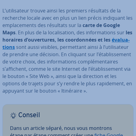
L’uti­li­sa­teur trouve ainsi les premiers résultats de la
recherche locale avec en plus un lien précis indiquant les
em­pla­ce­ments des résultats sur la
carte de Google
Maps
. En plus de la lo­ca­li­sa­tion, des in­for­ma­tions sur
les
horaires d’ou­ver­tures, les coor­don­nées et les
éva­lua­
tions
sont aussi visibles, per­met­tant ainsi à l’uti­li­sa­teur
de prendre une décision. En cliquant sur l’éta­blis­se­ment
de votre choix, des in­for­ma­tions com­plé­men­taires
s’affichent, comme le site Internet de l’éta­blis­se­ment via
le bouton « Site Web », ainsi que la direction et les
options de trajets pour s’y rendre le plus ra­pi­de­ment, en
appuyant sur le bouton « Iti­né­raire ».
Conseil
Dans un article séparé, nous vous montrons
étape par étape comment créer une
fiche Google