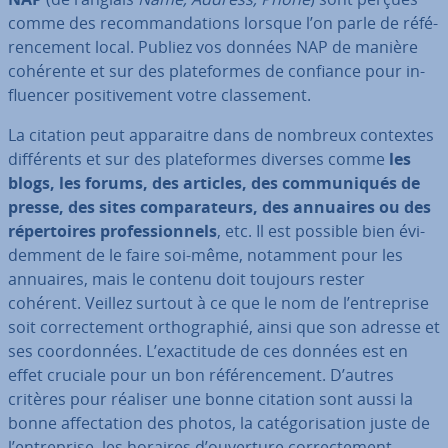
comme des re­com­man­da­tions lorsque l’on parle de ré­fé­
ren­ce­ment local. Publiez vos données NAP de manière
cohérente et sur des pla­te­formes de confiance pour in­
fluen­cer po­si­ti­ve­ment votre clas­se­ment.
La citation peut ap­pa­raitre dans de nombreux contextes
dif­fé­rents et sur des pla­te­formes diverses comme
les
blogs, les forums, des articles, des com­mu­ni­qués de
presse, des sites com­pa­ra­teurs, des annuaires ou des
ré­per­toires pro­fes­sion­nels
, etc. Il est possible bien évi­
dem­ment de le faire soi-même, notamment pour les
annuaires, mais le contenu doit toujours rester
cohérent. Veillez surtout à ce que le nom de l’en­tre­prise
soit cor­rec­te­ment or­tho­gra­phié, ainsi que son adresse et
ses coor­don­nées. L’exac­ti­tude de ces données est en
effet cruciale pour un bon ré­fé­ren­ce­ment. D’autres
critères pour réaliser une bonne citation sont aussi la
bonne af­fec­ta­tion des photos, la ca­té­go­ri­sa­tion juste de
l’en­tre­prise, les horaires d’ouverture cor­rec­te­ment