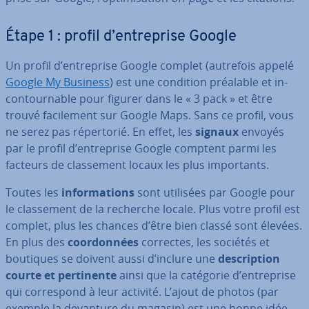
Étape 1 : profil d’en­tre­prise Google
Un profil d’en­tre­prise Google complet (autrefois appelé
Google My Business
) est une condition préalable et in­
con­tour­nable pour figurer dans le « 3 pack » et être
trouvé fa­ci­le­ment sur Google Maps. Sans ce profil, vous
ne serez pas ré­per­to­rié. En effet, les
signaux
envoyés
par le profil d’en­tre­prise Google comptent parmi les
facteurs de clas­se­ment locaux les plus im­por­tants.
Toutes les
in­for­ma­tions
sont utilisées par Google pour
le clas­se­ment de la recherche locale. Plus votre profil est
complet, plus les chances d’être bien classé sont élevées.
En plus des
coor­don­nées
correctes, les sociétés et
boutiques se doivent aussi d’inclure une
des­crip­tion
courte et per­ti­nente
ainsi que la catégorie d’en­tre­prise
qui cor­res­pond à leur activité. L’ajout de photos (par
exemple la devanture du magasin) est une bonne idée.