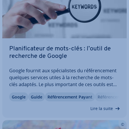
Pla­ni­fi­ca­teur de mots-clés : l’outil de
recherche de Google
Google fournit aux spé­cia­listes du ré­fé­ren­ce­ment
quelques services utiles à la recherche de mots-
clés adaptés. Le plus important de ces outils est
pro­ba­ble­ment le pla­ni­fi­ca­teur de mots-clés qui est
Google
Guide
Ré­fé­ren­ce­ment Payant
Ré­fé­ren­ce­ment
censé générer des com­bi­nai­sons pour des pu­bli­ci­
tés de campagnes sur Google. Il est…
Lire la suite