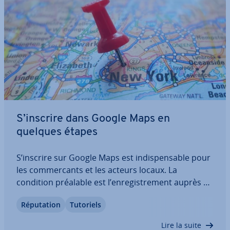
S’inscrire dans Google Maps en
quelques étapes
S’inscrire sur Google Maps est in­dis­pen­sable pour
les com­mer­cants et les acteurs locaux. La
condition préalable est l’en­re­gis­tre­ment auprès de
Google My Business, l’annuaire des en­tre­prises du
Ré­pu­ta­tion
Tutoriels
leader des moteurs de recherche. Nous vous ex­pli­
quons étape par étape le processus…
Lire la suite