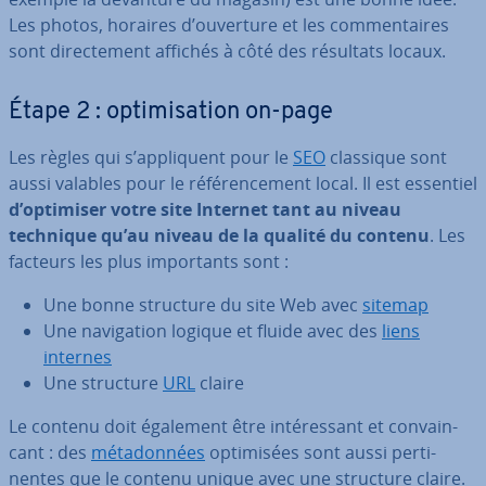
Les photos, horaires d’ouverture et les com­men­taires
sont di­rec­te­ment affichés à côté des résultats locaux.
Étape 2 : op­ti­mi­sa­tion on-page
Les règles qui s’ap­pli­quent pour le
SEO
classique sont
aussi valables pour le ré­fé­ren­ce­ment local. Il est essentiel
d’optimiser votre site Internet tant au niveau
technique qu’au niveau de la qualité du contenu
. Les
facteurs les plus im­por­tants sont :
Une bonne structure du site Web avec
sitemap
Une na­vi­ga­tion logique et fluide avec des
liens
internes
Une structure
URL
claire
Le contenu doit également être in­té­res­sant et con­vain­
cant : des
mé­ta­don­nées
op­ti­mi­sées sont aussi per­ti­
nentes que le contenu unique avec une structure claire.