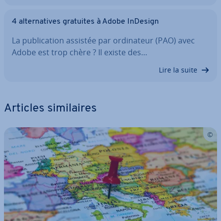
4 al­ter­na­tives gratuites à Adobe InDesign
La pu­bli­ca­tion assistée par or­di­na­teur (PAO) avec
Adobe est trop chère ? Il existe des…
Lire la suite
Articles si­mi­laires