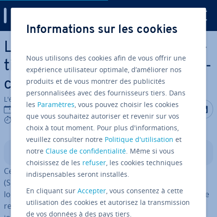
Digital Guide
Informations sur les cookies
Aller au contenu principal
Le SEO local : comment fonc­
Nous utilisons des cookies afin de vous offrir une
tionne la stratégie de ré­fé­ren­
expérience utilisateur optimale, d’améliorer nos
produits et de vous montrer des publicités
ce­ment local ?
personnalisées avec des fournisseurs tiers. Dans
L'équipe édi­to­riale IONOS
les
Paramètres
, vous pouvez choisir les cookies
Partager s
Partag
P
08/05/2025
que vous souhaitez autoriser et revenir sur vos
9 mins
choix à tout moment. Pour plus d'informations,
veuillez consulter notre
Politique d'utilisation
et
notre
Clause de confidentialité
. Même si vous
Sommaire
choisissez de les
refuser
, les cookies techniques
Ce que l’on appelle le
Local Search Engine Op­ti­mi­za­tion
indispensables seront installés.
(SEO), l’op­ti­mi­sa­tion pour les moteurs de recherche
En cliquant sur
Accepter
, vous consentez à cette
locaux, est de plus en plus mis en avant. Qu’il s’agisse de
utilisation des cookies et autorisez la transmission
res­tau­rants à Paris, d’avocats à Lyon ou du magasin de
de vos données à des pays tiers.