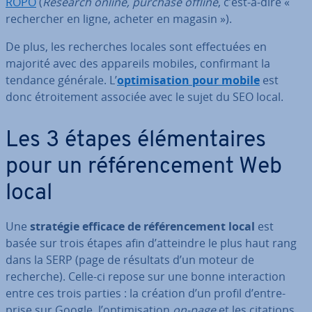
ROPO
(
Research online, purchase offline
, c’est-à-dire «
re­cher­cher en ligne, acheter en magasin »).
De plus, les re­cherches locales sont ef­fec­tuées en
majorité avec des appareils mobiles, con­fir­mant la
tendance générale. L’
op­ti­mi­sa­tion pour mobile
est
donc étroi­te­ment associée avec le sujet du SEO local.
Les 3 étapes élé­men­taires
pour un ré­fé­ren­ce­ment Web
local
Une
stratégie efficace de ré­fé­ren­ce­ment local
est
basée sur trois étapes afin d’atteindre le plus haut rang
dans la SERP (page de résultats d’un moteur de
recherche). Celle-ci repose sur une bonne in­te­rac­tion
entre ces trois parties : la création d’un profil d’en­tre­
prise sur Google, l’op­ti­mi­sa­tion
on-page
et les citations.