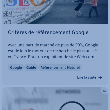
Critères de ré­fé­ren­ce­ment Google
Avec une part de marché de plus de 90%, Google
est de loin le moteur de recherche le plus utilisé
en France. Pour un ex­ploi­tant de site Web com­
mer­cial comme une boutique en ligne, ou bien
Google
Guide
Ré­fé­ren­ce­ment Naturel
d’un simple projet Web, il est essentiel de po­si­tion­
ner les pages de son site le plus haut…
Lire la suite