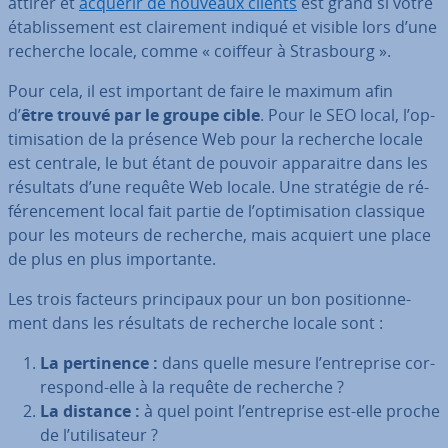
attirer et
acquérir de nouveaux clients
est grand si votre
éta­blis­se­ment est clai­re­ment indiqué et visible lors d’une
recherche locale, comme « coiffeur à Stras­bourg ».
Pour cela, il est important de faire le maximum afin
d’
être trouvé par le groupe cible
. Pour le SEO local, l’op­
ti­mi­sa­tion de la présence Web pour la recherche locale
est centrale, le but étant de pouvoir ap­pa­raitre dans les
résultats d’une requête Web locale. Une stratégie de ré­
fé­ren­ce­ment local fait partie de l’op­ti­mi­sa­tion classique
pour les moteurs de recherche, mais acquiert une place
de plus en plus im­por­tante.
Les trois facteurs prin­ci­paux pour un bon po­si­tion­ne­
ment dans les résultats de recherche locale sont :
La per­ti­nence :
dans quelle mesure l’en­tre­prise cor­
res­pond-elle à la requête de recherche ?
La distance :
à quel point l’en­tre­prise est-elle proche
de l’uti­li­sa­teur ?