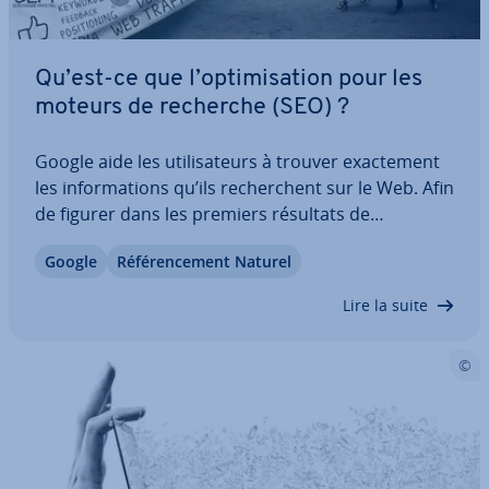
Qu’est-ce que l’op­ti­mi­sa­tion pour les
moteurs de recherche (SEO) ?
Google aide les uti­li­sa­teurs à trouver exac­te­ment
les in­for­ma­tions qu’ils re­cherchent sur le Web. Afin
de figurer dans les premiers résultats de
recherche, les gérants de sites Web doivent
Google
Ré­fé­ren­ce­ment Naturel
optimiser leur site en prenant en compte à la fois
les lecteurs et les moteurs de…
Lire la suite