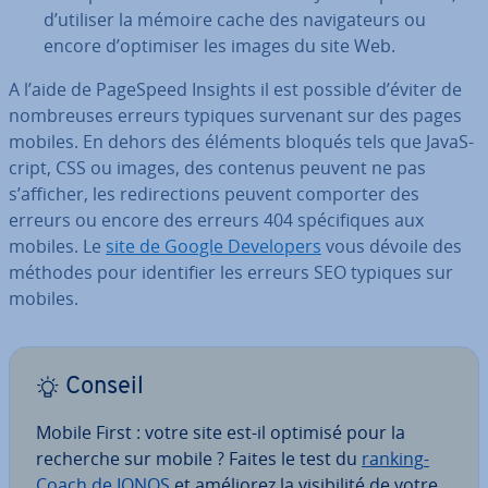
d’utiliser la mémoire cache des na­vi­ga­teurs ou
encore d’optimiser les images du site Web.
A l’aide de PageSpeed Insights il est possible d’éviter de
nom­breuses erreurs typiques survenant sur des pages
mobiles. En dehors des éléments bloqués tels que Ja­vaS­
cript, CSS ou images, des contenus peuvent ne pas
s’afficher, les re­di­rec­tions peuvent comporter des
erreurs ou encore des erreurs 404 spé­ci­fiques aux
mobiles. Le
site de Google De­ve­lo­pers
vous dévoile des
méthodes pour iden­ti­fier les erreurs SEO typiques sur
mobiles.
Conseil
Mobile First : votre site est-il optimisé pour la
recherche sur mobile ? Faites le test du
ran­king­
Coach de IONOS
et améliorez la vi­si­bi­lité de votre