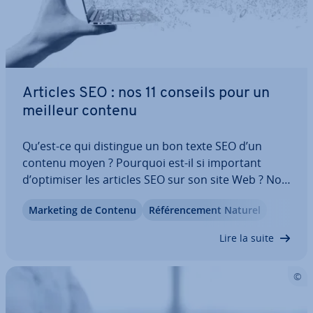
Articles SEO : nos 11 conseils pour un
meilleur contenu
Qu’est-ce qui distingue un bon texte SEO d’un
contenu moyen ? Pourquoi est-il si important
d’optimiser les articles SEO sur son site Web ? Nos
11 astuces vous ap­pren­dront à écrire des textes
Marketing de Contenu
Ré­fé­ren­ce­ment Naturel
optimisés pour le SEO, à com­prendre l’im­por­tance
des mots-clés et des liens internes,…
Lire la suite