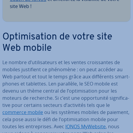
site Web !
Op­ti­mi­sa­tion de votre site
Web mobile
Le nombre d’uti­li­sa­teurs et les ventes crois­santes de
mobiles jus­ti­fient ce phénomène : on peut accéder au
Web partout et tout le temps grâce aux dif­fé­rents smart­
phones et tablettes. Len parallèle, le SEO mobile est
devenu un thème central de l’op­ti­mi­sa­tion pour les
moteurs de recherche. Si c’est une op­por­tu­nité sig­ni­fi­ca­
tive pour certains secteurs d’activités tels que le
commerce mobile
ou les systèmes mobiles de paiement,
cela pose aussi le défi de l’op­ti­mi­sa­tion mobile pour
toutes les en­tre­prises. Avec
IONOS MyWebsite
, nous