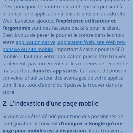
C’est pourquoi de nom­breuses en­tre­prises pensent à
proposer une ap­pli­ca­tion à leurs clients en plus du site
Web. La valeur ajoutée,
l’ex­pé­rience uti­li­sa­teur et
l’ergonomie
sont des facteurs décisifs pour le client.
C’est à vous de peser le pour et le contre dans le choix
entre
ap­pli­ca­tion native, ap­pli­ca­tion Web, site Web res­
pon­sive ou site mobile
. Important à savoir pour le SEO
mobile, il faut que votre ap­pli­ca­tion puisse être trouvée
fa­ci­le­ment, pas forcément sur les moteurs de recherche
mais surtout
dans les app stores
. Car avant de pouvoir
con­vaincre l’uti­li­sa­teur des avantages de votre ap­pli­ca­
tion, il faut tout d’abord qu’il puisse la trouver dans le
store !
2. L’in­dexa­tion d’une page mobile
Si vous vous êtes décidé pour l’une des pos­si­bi­li­tés de
con­fi­gu­ra­tion, il convient
d’indiquer à Google qu’une
page pour mobiles est à dis­po­si­tion
. Vous trouverez