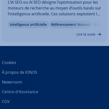
L’IA SEO ou AI SEO désigne l’op­ti­mi­sa­tion pour les
moteurs de recherche au moyen d’outils basés sur
l’in­tel­li­gence ar­ti­fi­cielle. Ces solutions ex­ploi­tent les
forces de l’in­tel­li­gence ar­ti­fi­cielle et aident les ex­
In­tel­li­gence ar­ti­fi­cielle
Ré­fé­ren­ce­ment Naturel
Com­pa­ra­
ploi­tants de sites Web à optimiser leurs pages
pour Google et…
Lire la suite
Cookies
À propos de IONOS
Newsroom
Centre d'As­sis­tance
CGV