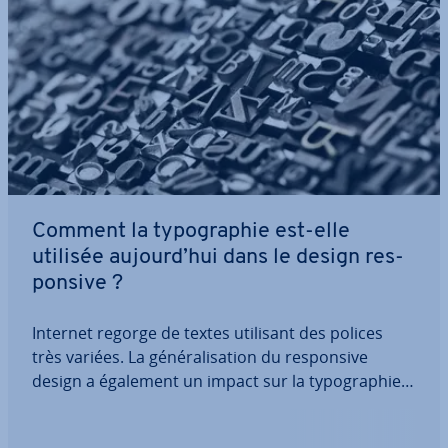
Comment la ty­po­gra­phie est-elle
utilisée aujourd’hui dans le design res­
pon­sive ?
Internet regorge de textes utilisant des polices
très variées. La gé­né­ra­li­sa­tion du res­pon­sive
design a également un impact sur la ty­po­gra­phie
des sites Web. En effet, l’affichage des ca­rac­tères
doit s’adapter en per­ma­nence à la zone visible de