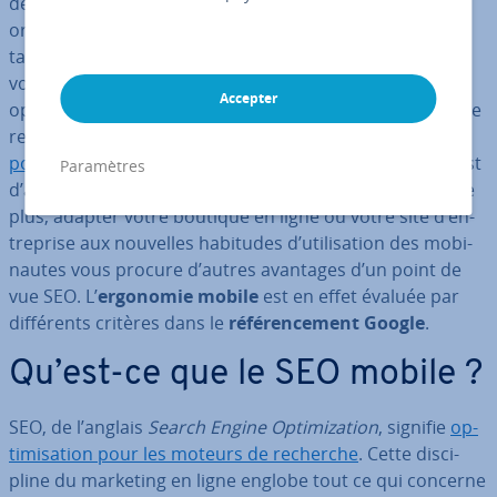
devenues plus nom­breuses que celles faites depuis les
or­di­na­teurs. Cela apporte des exigences sup­plé­men­
taires pour les ad­mi­nis­tra­teurs de sites Web. Pour que
vos produits et services soient re­pré­sen­tés de manière
Accepter
optimale et qu’ils soient bien indexés par les moteurs de
recherche, il convient donc
d’optimiser votre site Web
pour mobile
. Le but premier de l’op­ti­mi­sa­tion mobile est
Paramètres
d’améliorer l’
ergonomie
et l’ex­pé­rience uti­li­sa­teur
. De
plus, adapter votre boutique en ligne ou votre site d’en­
tre­prise aux nouvelles habitudes d’uti­li­sa­tion des mo­bi­
nautes vous procure d’autres avantages d’un point de
vue SEO. L’
ergonomie mobile
est en effet évaluée par
dif­fé­rents critères dans le
ré­fé­ren­ce­ment Google
.
Qu’est-ce que le SEO mobile ?
SEO, de l’anglais
Search Engine Op­ti­mi­za­tion
, signifie
op­
ti­mi­sa­tion pour les moteurs de recherche
. Cette dis­ci­
pline du marketing en ligne englobe tout ce qui concerne