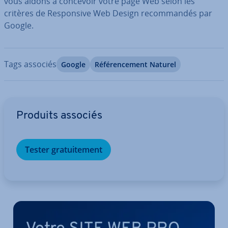
vous aidons à concevoir votre page Web selon les
critères de Res­pon­sive Web Design re­com­man­dés par
Google.
Tags associés
Google
Ré­fé­ren­ce­ment Naturel
Aller au menu principal
Produits associés
Tester gra­tui­te­ment