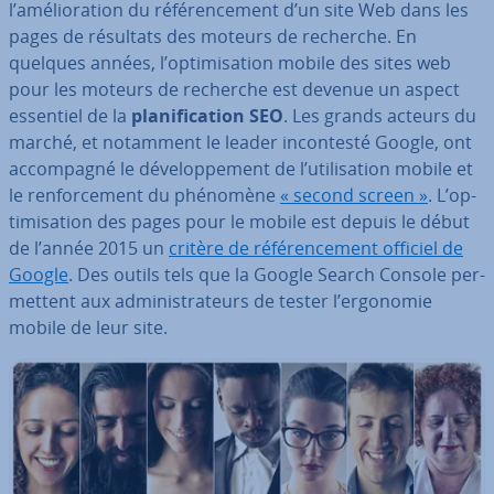
l’amé­lio­ra­tion du ré­fé­ren­ce­ment d’un site Web dans les
pages de résultats des moteurs de recherche. En
quelques années, l’op­ti­mi­sa­tion mobile des sites web
pour les moteurs de recherche est devenue un aspect
essentiel de la
pla­ni­fi­ca­tion SEO
. Les grands acteurs du
marché, et notamment le leader in­con­testé Google, ont
ac­com­pagné le dé­ve­lop­pe­ment de l’uti­li­sa­tion mobile et
le ren­for­ce­ment du phénomène
« second screen »
. L’op­
ti­mi­sa­tion des pages pour le mobile est depuis le début
de l’année 2015 un
critère de ré­fé­ren­ce­ment officiel de
Google
. Des outils tels que la Google Search Console per­
met­tent aux ad­mi­nis­tra­teurs de tester l’ergonomie
mobile de leur site.