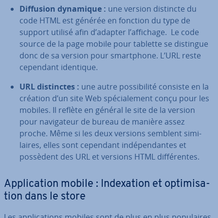
Diffusion dynamique :
une version distincte du
code HTML est générée en fonction du type de
support utilisé afin d’adapter l’affichage. Le code
source de la page mobile pour tablette se distingue
donc de sa version pour smart­phone. L’URL reste
cependant identique.
URL dis­tinctes :
une autre pos­si­bi­lité consiste en la
création d’un site Web spé­cia­le­ment conçu pour les
mobiles. Il reflète en général le site de la version
pour na­vi­ga­teur de bureau de manière assez
proche. Même si les deux versions semblent si­mi­
laires, elles sont cependant in­dé­pen­dantes et
possèdent des URL et versions HTML dif­fé­rentes.
Ap­pli­ca­tion mobile : In­dexa­tion et op­ti­mi­sa­
tion dans le store
Les ap­pli­ca­tions mobiles sont de plus en plus po­pu­laires.