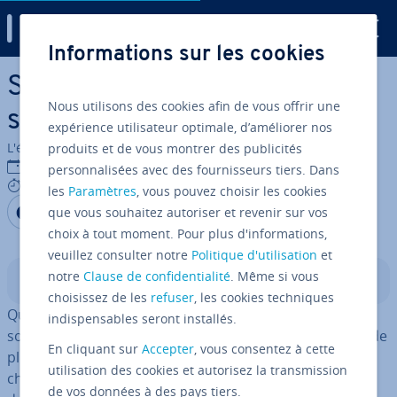
Digital Guide
Informations sur les cookies
Aller au contenu principal
SEO mobile : optimisez votre
Nous utilisons des cookies afin de vous offrir une
site Web pour mobiles
expérience utilisateur optimale, d’améliorer nos
L'équipe édi­to­riale IONOS
produits et de vous montrer des publicités
22/11/2016
personnalisées avec des fournisseurs tiers. Dans
7 mins
les
Paramètres
, vous pouvez choisir les cookies
Partager sur Facebook
Partager sur Twitter
Partager sur LinkedIn
que vous souhaitez autoriser et revenir sur vos
choix à tout moment. Pour plus d'informations,
veuillez consulter notre
Politique d'utilisation
et
notre
Clause de confidentialité
. Même si vous
Sommaire
choisissez de les
refuser
, les cookies techniques
Quiconque fait des re­cherches sur la toile le fait le plus
indispensables seront installés.
souvent par le biais d’un moteur de recherche, et cela de
En cliquant sur
Accepter
, vous consentez à cette
plus en plus depuis un smart­phone. En 2015, les re­
utilisation des cookies et autorisez la transmission
cherches sur Google ef­fec­tuées via les mobiles sont
de vos données à des pays tiers.