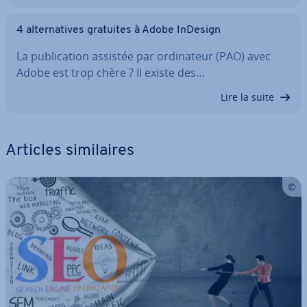
4 al­ter­na­tives gratuites à Adobe InDesign
La pu­bli­ca­tion assistée par or­di­na­teur (PAO) avec
Adobe est trop chère ? Il existe des…
Lire la suite
Articles si­mi­laires