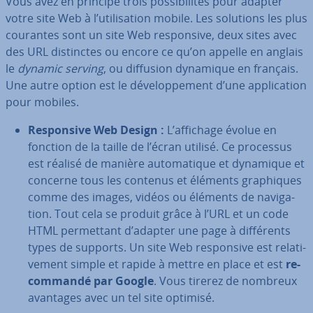
Vous avez en principe trois pos­si­bi­li­tés pour adapter
votre site Web à l’uti­li­sa­tion mobile. Les solutions les plus
courantes sont un site Web res­pon­sive, deux sites avec
des URL dis­tinctes ou encore ce qu’on appelle en anglais
le
dynamic serving
, ou diffusion dynamique en français.
Une autre option est le dé­ve­lop­pe­ment d’une ap­pli­ca­tion
pour mobiles.
Res­pon­sive Web Design :
L’affichage évolue en
fonction de la taille de l’écran utilisé. Ce processus
est réalisé de manière au­to­ma­tique et dynamique et
concerne tous les contenus et éléments gra­phiques
comme des images, vidéos ou éléments de na­vi­ga­
tion. Tout cela se produit grâce à l’URL et un code
HTML per­met­tant d’adapter une page à dif­fé­rents
types de supports. Un site Web res­pon­sive est re­la­ti­
ve­ment simple et rapide à mettre en place et est
re­
com­mandé par Google
. Vous tirerez de nombreux
avantages avec un tel site optimisé.