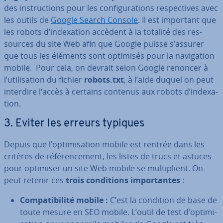
des ins­truc­tions pour les con­fi­gu­ra­tions res­pec­tives avec
les outils de
Google Search Console
. Il est important que
les robots d’in­dexa­tion accèdent à la totalité des res­
sources du site Web afin que Google puisse s’assurer
que tous les éléments sont optimisés pour la na­vi­ga­tion
mobile. Pour cela, on devrait selon Google renoncer à
l’uti­li­sa­tion du fichier
robots.txt
, à l’aide duquel on peut
interdire l‘accès à certains contenus aux robots d’in­dexa­
tion.
3. Eviter les erreurs typiques
Depuis que l’op­ti­mi­sa­tion mobile est rentrée dans les
critères de ré­fé­ren­ce­ment, les listes de trucs et astuces
pour optimiser un site Web mobile se mul­ti­plient. On
peut retenir ces
trois con­di­tions im­por­tantes
:
Com­pa­ti­bi­lité mobile :
C’est
la condition de base de
toute mesure en SEO mobile. L’outil de test d’op­ti­mi­