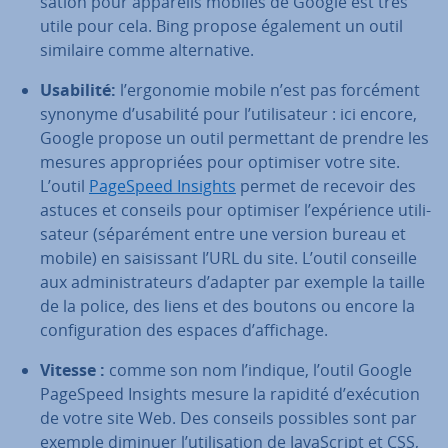
sa­tion pour appareils mobiles de Google est très
utile pour cela. Bing propose également un outil
similaire comme al­ter­na­tive.
Usabilité:
l’ergonomie mobile n’est pas forcément
synonyme d’usabilité pour l’uti­li­sa­teur : ici encore,
Google propose un outil per­met­tant de prendre les
mesures ap­pro­priées pour optimiser votre site.
L’outil
PageSpeed Insights
permet de recevoir des
astuces et conseils pour optimiser l’ex­pé­rience uti­li­
sa­teur (sé­pa­ré­ment entre une version bureau et
mobile) en sai­sis­sant l’URL du site. L’outil conseille
aux ad­mi­nis­tra­teurs d’adapter par exemple la taille
de la police, des liens et des boutons ou encore la
con­fi­gu­ra­tion des espaces d’affichage.
Vitesse :
comme son nom l’indique, l’outil Google
PageSpeed Insights mesure la rapidité d’exécution
de votre site Web. Des conseils possibles sont par
exemple diminuer l’uti­li­sa­tion de Ja­vaS­cript et CSS,