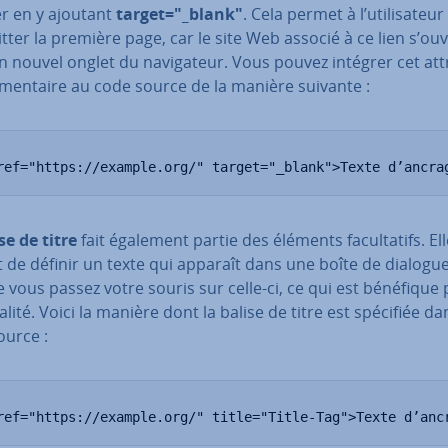
er en y ajoutant
target="_blank"
. Cela permet à l’uti­li­sa­teu
tter la première page, car le site Web associé à ce lien s’ou
 nouvel onglet du na­vi­ga­teur. Vous pouvez intégrer cet att
­men­taire au code source de la manière suivante :
ref="https://example.org/" target="_blank">Texte d’ancra
se de titre
fait également partie des éléments fa­cul­ta­tifs. El
 de définir un texte qui apparaît dans une boîte de dialogu
 vous passez votre souris sur celle-ci, ce qui est bénéfique 
via­lité. Voici la manière dont la balise de titre est spécifiée da
ource :
ref="https://example.org/" title="Title-Tag">Texte d’anc