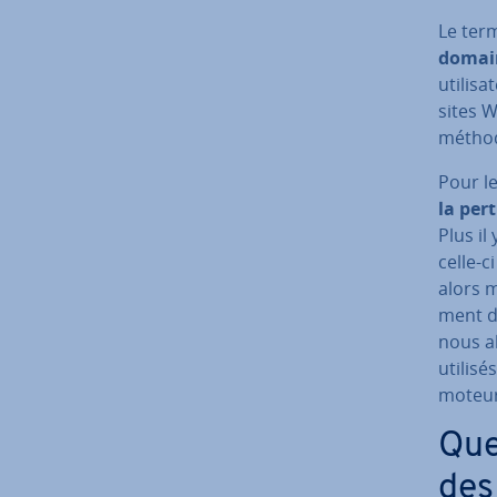
Le term
domai
uti­li­
sites 
méthod
Pour le
la per­
Plus il
celle-c
alors m
ment da
nous al
utilisé
moteur
Quel
des