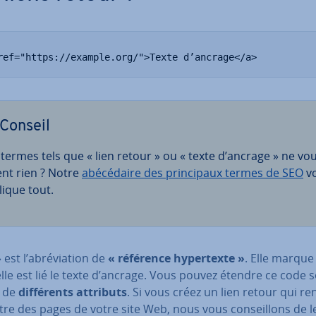
ref="https://example.org/">Texte d’ancrage</a>
Conseil
 termes tels que « lien retour » ou « texte d’ancrage » ne vo
ent rien ? Notre
abé­cé­daire des prin­ci­paux termes de SEO
v
lique tout.
» est l’abré­via­tion de
« référence hy­per­texte »
. Elle marque
lle est lié le texte d’ancrage. Vous pouvez étendre ce code 
e de
dif­fé­rents attributs
. Si vous créez un lien retour qui re
re des pages de votre site Web, nous vous con­seil­lons de l