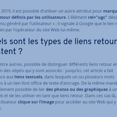
2019, il est possible d’utiliser un autre attribut pour
marque
etour définis par les uti­li­sa­teurs
. L’élément
rel="ugc"
dési
nu généré par l’uti­li­sa­teur » ; il signale à Google que le lien 
ini par l’opérateur du site Web lui-même.
ls sont les types de liens retour
stent ?
 entre autres, possible de dis­tin­guer dif­fé­rents liens retour e
n des objets qui y sont associés : jusqu’ici, cet article a fait
nce aux
liens textuels
, dans lesquels un ou plusieurs mots
s à un lien font office de texte d’ancrage. De la même manièr
alement possible de lier
des photos ou des gra­phiques
à u
b et de les utiliser en tant que liens retour. Dans ces cas-là, i
i­li­sa­teur
clique sur l’image
pour accéder au site Web qui y 
.