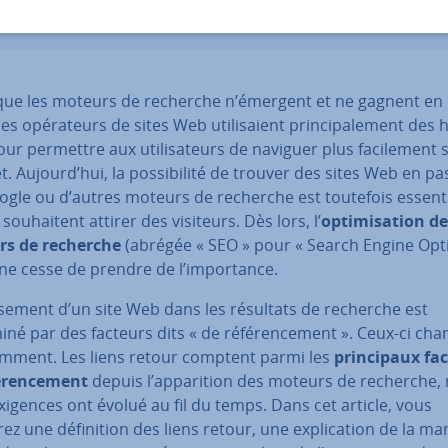
que les moteurs de recherche n’émergent et ne gagnent en 
les opé­ra­teurs de sites Web uti­li­saient prin­ci­pa­le­ment des h
our permettre aux uti­li­sa­teurs de naviguer plus fa­ci­le­ment 
t. Aujourd’hui, la pos­si­bi­lité de trouver des sites Web en p
gle ou d’autres moteurs de recherche est toutefois es­sen­ti
 sou­hai­tent attirer des visiteurs. Dès lors, l’
op­ti­mi­sa­tion d
s de recherche
(abrégée « SEO » pour « Search Engine Op­ti­
) ne cesse de prendre de
l’im­por­tance.
­se­ment d’un site Web dans les résultats de recherche est
né par des facteurs dits « de ré­fé­ren­ce­ment ». Ceux-ci ch
am­ment. Les liens retour comptent parmi les
prin­ci­paux fa
é­ren­ce­ment
depuis l’ap­pa­ri­tion des moteurs de recherche,
xigences ont évolué au fil du temps. Dans cet article, vous
ez une dé­fi­ni­tion des liens retour, une ex­pli­ca­tion de la ma