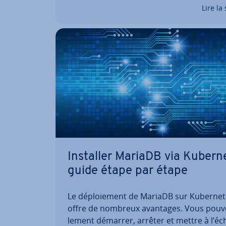
schéma. Dans l’article suivant, découvrez
Lire la 
com­pa­ra­tif des…
Installer MariaDB via Ku­ber­n
guide étape par étape
Le dé­ploie­ment de MariaDB sur Ku­ber­ne
offre de nombreux avantages. Vous pouvez
le­ment démarrer, arrêter et mettre à l’éch