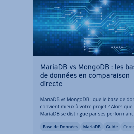
MariaDB vs MongoDB : les ba
de données en com­pa­rai­son
directe
MariaDB vs MongoDB : quelle base de do
convient mieux à votre projet ? Alors que
MariaDB se distingue par ses per­for­man
éprouvées, MongoDB adopte une approc
Base de Données
MariaDB
Guide
Com­pa
orientée document pour un stockage san