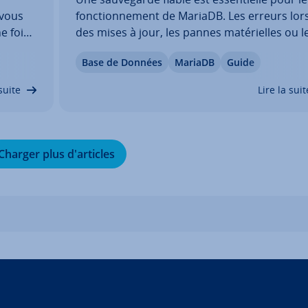
 vous
fonc­tion­ne­ment de MariaDB. Les erreurs lor
e fois
des mises à jour, les pannes ma­té­rielles ou l
 d’un
incidents de sécurité peuvent com­pro­mettr
Base de Données
MariaDB
Guide
us
supprimer les données. Vous devez donc
er des
effectuer ré­gu­liè­re­ment des backups et les
suite
Lire la suit
tester.…
Charger plus d'ar­ticles