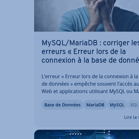
MySQL/MariaDB : corriger le
erreurs « Erreur lors de la
connexion à la base de donné
L’erreur « Erreur lors de la connexion à l
de données » empêche souvent l’accès au
Web et ap­pli­ca­tions utilisant MySQL ou 
Cet article vous guide pas à pas pour en id
Base de Données
MariaDB
MySQL
SQL
fier la cause et la corriger. Vous ap­pren­d
vérifier les iden­ti­fiants de connexion, à…
Lire la 