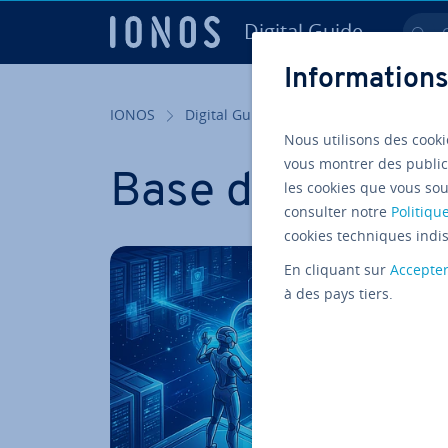
Digital Guide
Ch
Aller au contenu principal
Informations
IONOS
Digital Guide
Tags
Nous utilisons des cooki
vous montrer des public
Base de Donné
les cookies que vous sou
consulter notre
Politique
cookies techniques indis
En cliquant sur
Accepte
à des pays tiers.