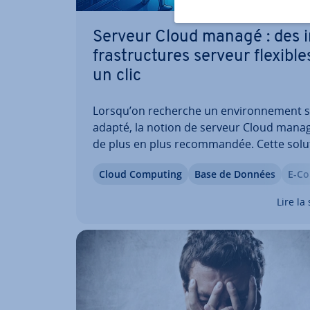
Serveur Cloud managé : des i
fras­truc­tures serveur flexible
un clic
Lorsqu’on recherche un en­vi­ron­ne­ment 
adapté, la notion de serveur Cloud manag
de plus en plus re­com­man­dée. Cette solu
promet une sca­la­bi­lité flexible en temps r
Cloud Computing
Base de Données
E-C
ainsi qu’une prise en charge étendue par 
nis­seur, notamment pour la mise en plac
Lire la 
la…