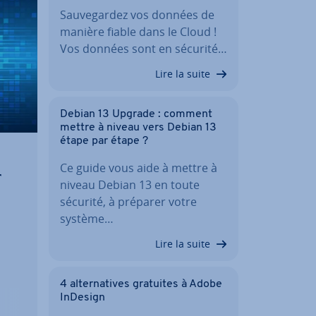
Sau­ve­gar­dez vos données de
manière fiable dans le Cloud !
Vos données sont en sécurité…
Lire la suite
Debian 13 Upgrade : comment
mettre à niveau vers Debian 13
étape par étape ?
Ce guide vous aide à mettre à
r
niveau Debian 13 en toute
sécurité, à préparer votre
système…
Lire la suite
ées
4 al­ter­na­tives gratuites à Adobe
InDesign
tant