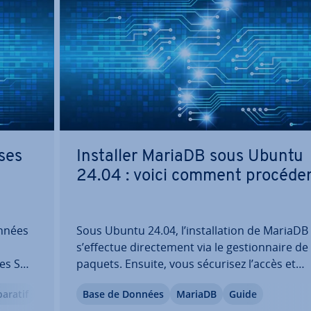
ses
Installer MariaDB sous Ubuntu
24.04 : voici comment procéde
nnées
Sous Ubuntu 24.04, l’ins­tal­la­tion de MariaDB
s’effectue di­rec­te­ment via le ges­tion­naire de
ces SQL
paquets. Ensuite, vous sécurisez l’accès et
he
démarrez le service. MariaDB traite les donn
­ra­tif
Base de Données
MariaDB
Guide
s
de manière fiable et efficace, tout en sup­por­