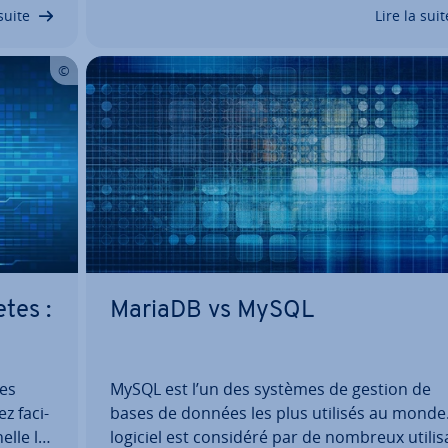
 notre
les tran­sac­tions et per­met­tant l’uti­li­sa­tion 
suite
Lire la suit
etes :
MariaDB vs MySQL
tes
MySQL est l’un des systèmes de gestion de
 fa­ci­
bases de données les plus utilisés au monde.
elle la
logiciel est considéré par de nombreux uti­li­s