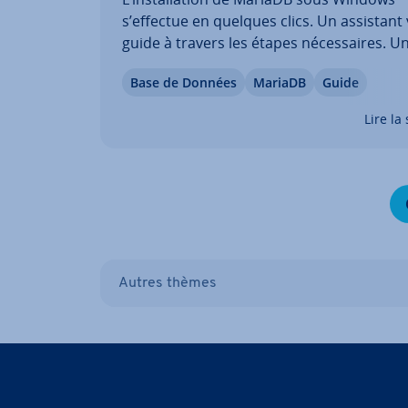
s’effectue en quelques clics. Un assistant
guide à travers les étapes né­ces­saires. Un
la con­fi­gu­ra­tion terminée, vous disposez
Base de Données
MariaDB
Guide
serveur de base de données complet : vo
pouvez effectuer des requêtes, en­re­gis­tr
Lire la 
données…
Autres thèmes