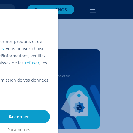
Produits IONOS
rer nos produits et de
es
, vous pouvez choisir
d'informations, veuillez
sissez de les
refuser
, les
ansmission de vos données
Accepter
Paramètres