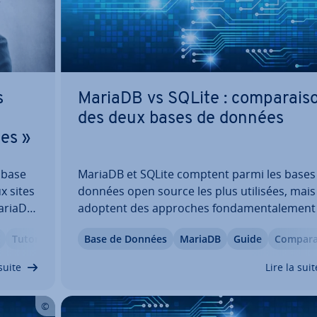
s
MariaDB vs SQLite : com­pa­rai­s
des deux bases de données
es »
a base
MariaDB et SQLite comptent parmi les bases
x sites
données open source les plus utilisées, mais
MariaDB.
adoptent des approches fon­da­men­ta­le­ment 
en­ti­
fé­rentes. Alors que MariaDB agit comme un
Tutoriels
Base de Données
MariaDB
Guide
Com­pa­ra­
rez à
serveur puissant, SQLite fonc­tionne di­rec­te­
dans les ap­pli­ca­tions, sans service séparé. 
suite
Lire la suit
cet…