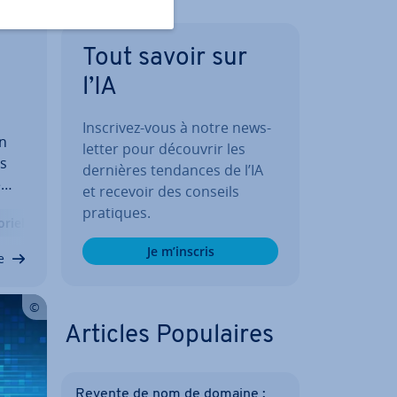
Tout savoir sur
l’IA
Inscrivez-vous à notre news­
un
let­ter pour découvrir les
s
dernières tendances de l’IA
e
et recevoir des conseils
e
pratiques.
oriels
Je m’inscris
e
Articles Po­pu­laires
Revente de nom de domaine :