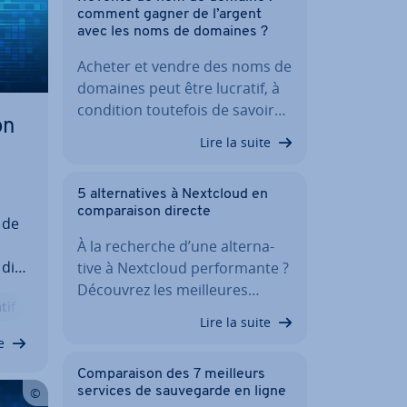
comment gagner de l’argent
avec les noms de domaines ?
Acheter et vendre des noms de
domaines peut être lucratif, à
condition toutefois de savoir…
on
Lire la suite
5 al­ter­na­tives à Nextcloud en
com­pa­rai­son directe
 de
À la recherche d’une al­ter­na­
dif­
tive à Nextcloud per­for­mante ?
Découvrez les meil­leures…
tif
ment
Lire la suite
Dans
e
Com­pa­rai­son des 7 meilleurs
services de sau­ve­garde en ligne