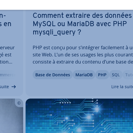
n­
Comment extraire des données
s en
MySQL ou MariaDB avec PHP
mysqli_query ?
serveur
PHP est conçu pour s’intégrer fa­ci­le­ment à 
é est
site Web. L’un de ses usages les plus courant
tion
consiste à extraire du contenu d’une base d
éel
données et à l’afficher sur une page HTML. C
ommerce
Guide
Base de Données
MariaDB
PHP
SQL
Tut
le four­
tutoriel explique comment établir une
e et
connexion à une base de données MySQL ou
suite
Lire la suit
MariaDB,…