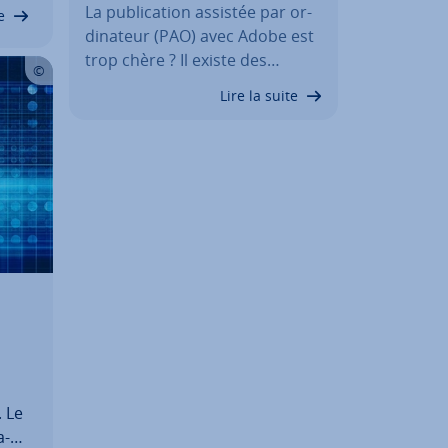
de…
La pu­bli­ca­tion assistée par or­
e
di­na­teur (PAO) avec Adobe est
trop chère ? Il existe des…
Lire la suite
 Le
a­