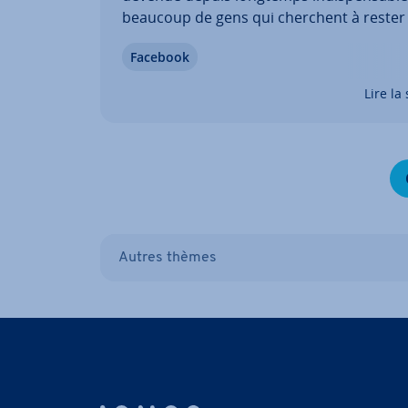
beaucoup de gens qui cherchent à rester
contact avec leurs amis et collègues, mê
Facebook
dé­pla­ce­ment. Si vous utilisez Facebook
Messenger sur votre smart­phone, l'ap­pli­c
Lire la 
consomme une…
Autres thèmes