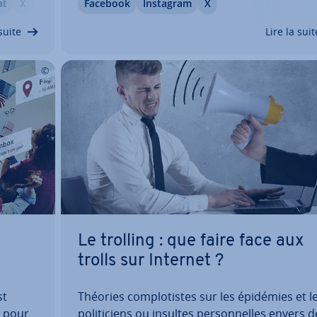
at
X
YouTube
Facebook
Instagram
X
ur
ca­tions. Les hashtags sont per­ti­nents dans l
est
domaine du social media marketing. Grâce 
suite
Lire la suit
Le trolling : que faire face aux
trolls sur Internet ?
st
Théories com­plo­tistes sur les épidémies et l
e pour
po­li­ti­ciens ou insultes per­son­nelles envers d