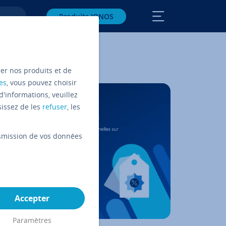
Produits IONOS
rer nos produits et de
es
, vous pouvez choisir
d'informations, veuillez
sissez de les
refuser
, les
ansmission de vos données
Accepter
Paramètres