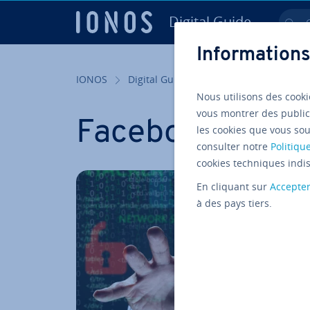
Digital Guide
Ch
Aller au contenu principal
Informations
IONOS
Digital Guide
Tags
Nous utilisons des cooki
vous montrer des public
Facebook
les cookies que vous sou
consulter notre
Politique
cookies techniques indis
En cliquant sur
Accepte
à des pays tiers.