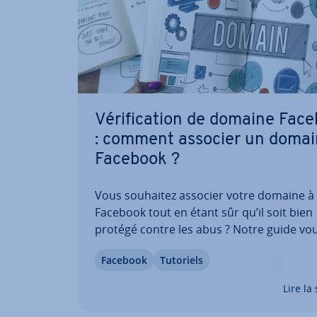
Vé­ri­fi­ca­tion de domaine Fac
: comment associer un domai
Facebook ?
Vous souhaitez associer votre domaine à
Facebook tout en étant sûr qu’il soit bien
protégé contre les abus ? Notre guide vo
explique comment effectuer la vé­ri­fi­ca­ti
Facebook
Tutoriels
domaine Facebook pour optimiser votre
présence en ligne. Cela vous donne not
Lire la 
la pos­si­bi­lité de…