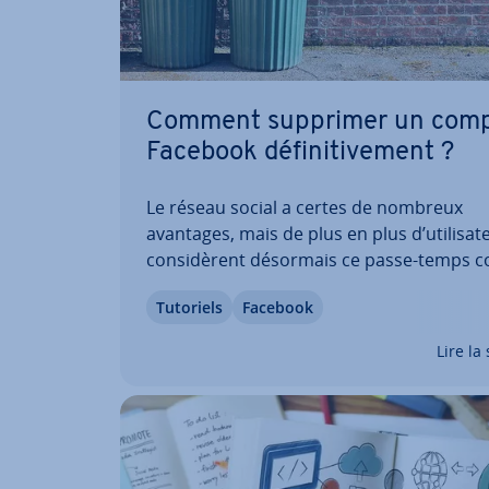
Comment supprimer un com
Facebook dé­fi­ni­ti­ve­ment ?
Le réseau social a certes de nombreux
avantages, mais de plus en plus d’uti­li­sa­t
con­si­dè­rent désormais ce passe-temps
un facteur de stress. D’autres sont inqui
Tutoriels
Facebook
leurs données per­son­nelles. Quelles que 
les raisons qui vous poussent à quitter la 
Lire la 
forme,…