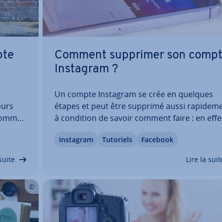
pte
Comment supprimer son comp
Instagram ?
Un compte Instagram se crée en quelques
eurs
étapes et peut être supprimé aussi ra­pi­de­m
 comme
à condition de savoir comment faire : en effe
ets pour
supprimer son compte Instagram peut paraî
Instagram
Tutoriels
Facebook
soient
compliqué. Découvrez comment supprimer 
pla­te­
façon per­ma­nente vos photos et vidéos, ains
suite
Lire la suit
que les…