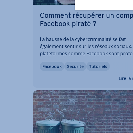
Comment récupérer un comp
Facebook piraté ?
La hausse de la cy­ber­cri­mi­na­lité se fait
également sentir sur les réseaux sociaux.
pla­te­formes comme Facebook sont pro­fo
ment intégrées au quotidien privé et pro­f
Facebook
Sécurité
Tutoriels
nel et, en raison de la grande quantité de
données per­son­nelles qu’elles con­tien­ne
Lire la 
cons­ti­tuent des…