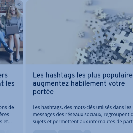
ers
Les hashtags les plus po­pu­laire
t les
augmentez ha­bi­le­ment votre
portée
ions de
Les hashtags, des mots-clés utilisés dans les
ières
messages des réseaux sociaux, re­grou­pent 
s et
sujets et per­met­tent aux in­ter­nautes de par­ti­
re­
per au discours public avec leurs propres pu­b