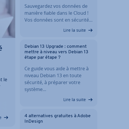
Sau­ve­gar­dez vos données de
manière fiable dans le Cloud !
Vos données sont en sécurité…
Lire la suite
Debian 13 Upgrade : comment
é
mettre à niveau vers Debian 13
étape par étape ?
Ce guide vous aide à mettre à
niveau Debian 13 en toute
t le
sécurité, à préparer votre
r
système…
Lire la suite
s
 de
4 al­ter­na­tives gratuites à Adobe
e
InDesign