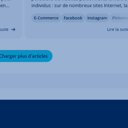
 en
individus : sur de nombreux sites Internet, la
me en
parole se change en un défouloir méchant e
E-Commerce
Facebook
Instagram
Pintere
insultant. Certains in­ter­nautes se livrent dé­li­
a­tion
ré­ment au trolling. Quelles sont les cibles…
suite
Lire la suit
Charger plus d'ar­ticles