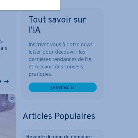
Tout savoir sur
l’IA
ès
Inscrivez-vous à notre news­
mais
let­ter pour découvrir les
dernières tendances de l’IA
 le
et recevoir des conseils
sApp
pratiques.
e
e
Je m’inscris
Articles Po­pu­laires
Revente de nom de domaine :