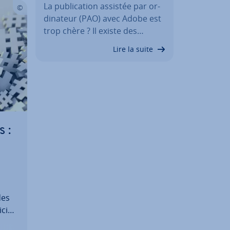
La pu­bli­ca­tion assistée par or­
di­na­teur (PAO) avec Adobe est
trop chère ? Il existe des…
Lire la suite
s :
des
ci­
li­