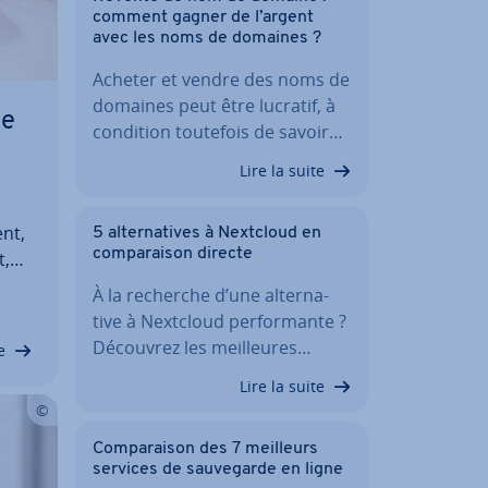
comment gagner de l’argent
avec les noms de domaines ?
Acheter et vendre des noms de
domaines peut être lucratif, à
te
condition toutefois de savoir…
Lire la suite
ent,
5 al­ter­na­tives à Nextcloud en
com­pa­rai­son directe
t,
tre
À la recherche d’une al­ter­na­
de
tive à Nextcloud per­for­mante ?
i
Découvrez les meil­leures…
e
Lire la suite
Com­pa­rai­son des 7 meilleurs
services de sau­ve­garde en ligne