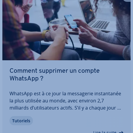
Comment supprimer un compte
WhatsApp ?
WhatsApp est à ce jour la mes­sa­ge­rie ins­tan­ta­née
la plus utilisée au monde, avec environ 2,7
milliards d’uti­li­sa­teurs actifs. S’il y a chaque jour de
nouvelles ins­crip­tions, de nombreux uti­li­sa­teurs
Tutoriels
sup­pri­ment également leur compte. Il peut y avoir
toutes sortes de raisons à cela…
Lire la suite