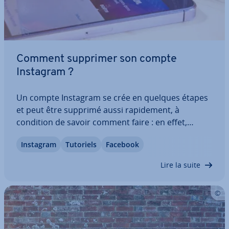
Comment supprimer son compte
Instagram ?
Un compte Instagram se crée en quelques étapes
et peut être supprimé aussi ra­pi­de­ment, à
condition de savoir comment faire : en effet,
supprimer son compte Instagram peut paraître
Instagram
Tutoriels
Facebook
compliqué. Découvrez comment supprimer de
façon per­ma­nente vos photos et vidéos, ainsi que
Lire la suite
les…