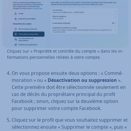
Cliquez sur « Propriété et contrôle du compte » dans les in­
for­ma­tions per­son­nelles reliées à votre compte.
On vous propose ensuite deux options : « Com­mé­
mo­ra­tion » ou «
Dé­sac­ti­va­tion ou sup­pres­sion
».
Cette première doit être sé­lec­tion­née seulement en
cas de décès du pro­prié­taire principal du profil
Facebook ; sinon, cliquez sur la deuxième option
pour supprimer votre compte Facebook.
Cliquez sur le profil que vous souhaitez supprimer et
sé­lec­tion­nez ensuite « Supprimer le compte », puis «