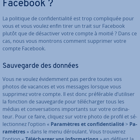
Facebook ?
La politique de con­fi­den­tia­lité est trop com­pli­quée pour
vous et vous voulez enfin tirer un trait sur Facebook
plutôt que de dé­sac­ti­ver votre compte à moitié ? Dans ce
cas, nous vous montrons comment supprimer votre
compte Facebook.
Sau­ve­garde des données
Vous ne voulez évi­dem­ment pas perdre toutes vos
photos de vacances et vos messages lorsque vous
supprimez votre compte. Il est donc pré­fé­rable d’utiliser
la fonction de sau­ve­garde pour té­lé­char­ger tous les
médias et con­ver­sa­tions im­por­tants sur votre or­di­na­
teur. Pour ce faire, cliquez sur votre photo de profil et sé­
lec­tion­nez l’option «
Pa­ra­mètres et con­fi­den­tia­lité
>
Pa­
ra­mètres
» dans le menu déroulant. Vous trouverez
l’option «
Té­lé­char­ger vos in­for­ma­tions
» en défilant la