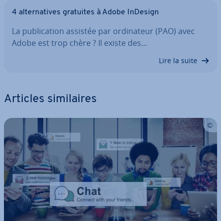
4 al­ter­na­tives gratuites à Adobe InDesign
La pu­bli­ca­tion assistée par or­di­na­teur (PAO) avec
Adobe est trop chère ? Il existe des…
Lire la suite
Articles si­mi­laires