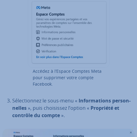
Accédez à l’Espace Comptes Meta
pour supprimer votre compte
Facebook.
Sé­lec­tion­nez le sous-menu «
In­for­ma­tions per­son­
nelles
», puis choi­sis­sez l’option «
Propriété et
contrôle du compte
».