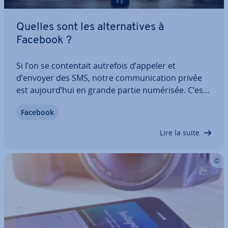
Quelles sont les al­ter­na­tives à
Facebook ?
Si l’on se con­ten­tait autrefois d’appeler et
d’envoyer des SMS, notre com­mu­ni­ca­tion privée
est aujourd’hui en grande partie numérisée. C’est
pourquoi les uti­li­sa­teurs se soucient de plus en
Facebook
plus de la pro­tec­tion des données et de la vie
privée. Le leader Facebook est…
Lire la suite