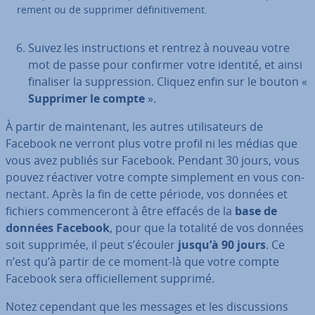
re­ment ou de supprimer dé­fi­ni­ti­ve­ment.
Suivez les ins­truc­tions et rentrez à nouveau votre
mot de passe pour confirmer votre identité, et ainsi
finaliser la sup­pres­sion. Cliquez enfin sur le bouton «
Supprimer le compte
».
À partir de main­te­nant, les autres uti­li­sa­teurs de
Facebook ne verront plus votre profil ni les médias que
vous avez publiés sur Facebook. Pendant 30 jours, vous
pouvez réactiver votre compte sim­ple­ment en vous con­
nec­tant. Après la fin de cette période, vos données et
fichiers com­men­ce­ront à être effacés de la
base de
données Facebook
, pour que la totalité de vos données
soit supprimée, il peut s’écouler
jusqu’à 90 jours
. Ce
n’est qu’à partir de ce moment-là que votre compte
Facebook sera of­fi­ciel­le­ment supprimé.
Notez cependant que les messages et les dis­cus­sions