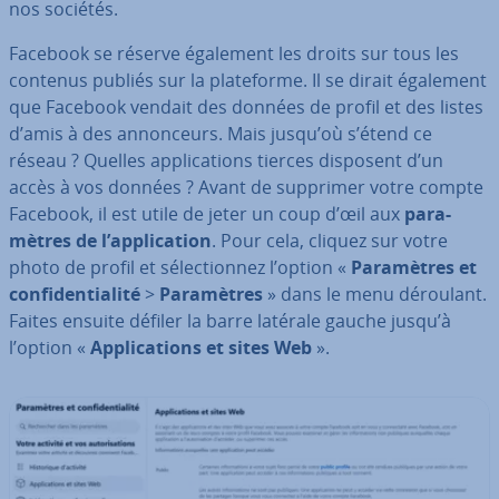
nos sociétés.
Facebook se réserve également les droits sur tous les
contenus publiés sur la pla­te­forme. Il se dirait également
que Facebook vendait des données de profil et des listes
d’amis à des an­non­ceurs. Mais jusqu’où s’étend ce
réseau ? Quelles ap­pli­ca­tions tierces disposent d’un
accès à vos données ? Avant de supprimer votre compte
Facebook, il est utile de jeter un coup d’œil aux
pa­ra­
mètres de l’ap­pli­ca­tion
. Pour cela, cliquez sur votre
photo de profil et sé­lec­tion­nez l’option «
Pa­ra­mètres et
con­fi­den­tia­lité
>
Pa­ra­mètres
» dans le menu déroulant.
Faites ensuite défiler la barre latérale gauche jusqu’à
l’option «
Ap­pli­ca­tions et sites Web
».