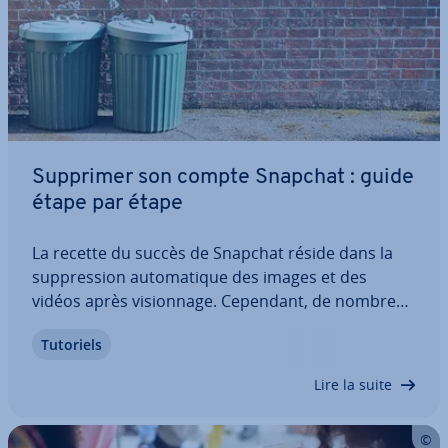
Supprimer son compte Snapchat : guide
étape par étape
La recette du succès de Snapchat réside dans la
sup­pres­sion au­to­ma­tique des images et des
vidéos après vi­sion­nage. Cependant, de nombreux
uti­li­sa­teurs sou­hai­tent supprimer leur compte
Tutoriels
Snapchat, souvent en raison de la politique de
pro­tec­tion des données de l’ap­pli­ca­tion.…
Lire la suite