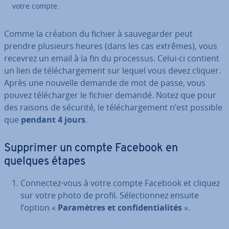
votre compte.
Comme la création du fichier à sau­ve­gar­der peut
prendre plusieurs heures (dans les cas extrêmes), vous
recevrez un email à la fin du processus. Celui-ci contient
un lien de té­lé­char­ge­ment sur lequel vous devez cliquer.
Après une nouvelle demande de mot de passe, vous
pouvez té­lé­char­ger le fichier demandé. Notez que pour
des raisons de sécurité, le té­lé­char­ge­ment n’est possible
que
pendant 4 jours
.
Supprimer un compte Facebook en
quelques étapes
Connectez-vous à votre compte Facebook et cliquez
sur votre photo de profil. Sé­lec­tion­nez ensuite
l’option «
Pa­ra­mètres et con­fi­den­tia­li­tés
».