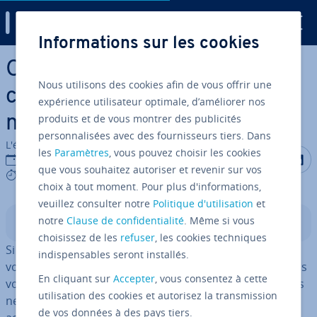
Digital Guide
Informations sur les cookies
Aller au contenu principal
Comment supprimer un
Nous utilisons des cookies afin de vous offrir une
compte Facebook dé­fi­ni­ti­ve­
expérience utilisateur optimale, d’améliorer nos
produits et de vous montrer des publicités
ment ?
personnalisées avec des fournisseurs tiers. Dans
L'équipe édi­to­riale IONOS
les
Paramètres
, vous pouvez choisir les cookies
Partager s
Partag
P
29/04/2025
que vous souhaitez autoriser et revenir sur vos
7 mins
choix à tout moment. Pour plus d'informations,
veuillez consulter notre
Politique d'utilisation
et
notre
Clause de confidentialité
. Même si vous
Sommaire
choisissez de les
refuser
, les cookies techniques
Si vous souhaitez supprimer votre compte Facebook,
indispensables seront installés.
vous pouvez le faire en quelques étapes seulement dans
En cliquant sur
Accepter
, vous consentez à cette
votre na­vi­ga­teur ou dans l’ap­pli­ca­tion Facebook. Si vous
utilisation des cookies et autorisez la transmission
ne souhaitez pas aller aussi loin, vous devriez au moins
de vos données à des pays tiers.