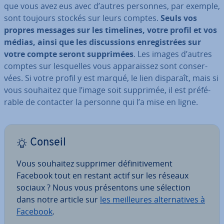
que vous avez eus avec d’autres personnes, par exemple,
sont toujours stockés sur leurs comptes.
Seuls vos
propres messages sur les timelines, votre profil et vos
médias, ainsi que les dis­cus­sions en­re­gis­trées sur
votre compte seront sup­pri­mées
. Les images d’autres
comptes sur les­quelles vous ap­pa­rais­sez sont con­ser­
vées. Si votre profil y est marqué, le lien disparaît, mais si
vous souhaitez que l’image soit supprimée, il est pré­fé­
rable de contacter la personne qui l’a mise en ligne.
Conseil
Vous souhaitez supprimer dé­fi­ni­ti­ve­ment
Facebook tout en restant actif sur les réseaux
sociaux ? Nous vous pré­sen­tons une sélection
dans notre article sur
les meil­leures al­ter­na­tives à
Facebook
.