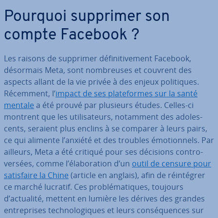
Pourquoi supprimer son
compte Facebook ?
Les raisons de supprimer dé­fi­ni­ti­ve­ment Facebook,
désormais Meta, sont nom­breuses et couvrent des
aspects allant de la vie privée à des enjeux po­li­tiques.
Récemment, l’
impact de ses pla­te­formes sur la santé
mentale
a été prouvé par plusieurs études. Celles-ci
montrent que les uti­li­sa­teurs, notamment des ado­les­
cents, seraient plus enclins à se comparer à leurs pairs,
ce qui alimente l’anxiété et des troubles émo­tion­nels. Par
ailleurs, Meta a été critiqué pour ses décisions con­tro­
ver­sées, comme l’éla­bo­ra­tion d’un
outil de censure pour
sa­tis­faire la Chine
(article en anglais), afin de réin­té­grer
ce marché lucratif. Ces pro­blé­ma­tiques, toujours
d’actualité, mettent en lumière les dérives des grandes
en­tre­prises tech­no­lo­giques et leurs con­sé­quences sur