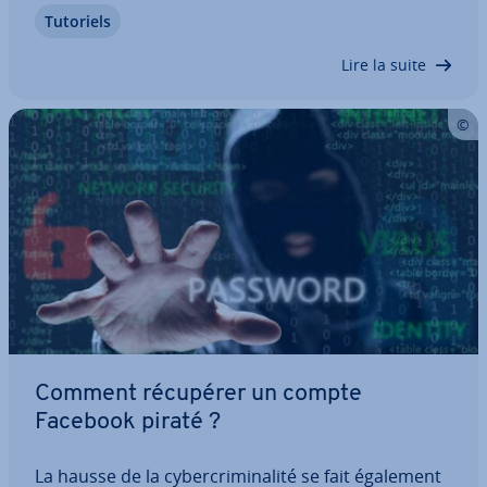
tion Z. Mais TikTok ne plaît pas forcément à tous ;
Tutoriels
de nombreux in­ter­nautes sou­hai­tent quitter la
pla­te­forme pour réduire leur temps…
Lire la suite
Comment récupérer un compte
Facebook piraté ?
La hausse de la cy­ber­cri­mi­na­lité se fait également