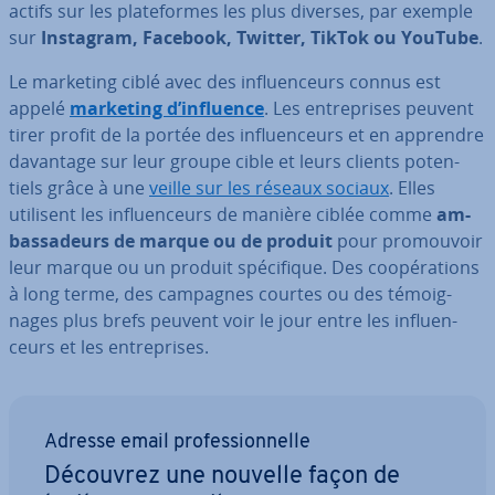
actifs sur les pla­te­formes les plus diverses, par exemple
sur
Instagram, Facebook, Twitter, TikTok ou YouTube
.
Le marketing ciblé avec des in­fluen­ceurs connus est
appelé
marketing d’influence
. Les en­tre­prises peuvent
tirer profit de la portée des in­fluen­ceurs et en apprendre
davantage sur leur groupe cible et leurs clients po­ten­
tiels grâce à une
veille sur les réseaux sociaux
. Elles
utilisent les in­fluen­ceurs de manière ciblée comme
am­
bas­sa­deurs de marque ou de produit
pour pro­mou­voir
leur marque ou un produit spé­ci­fique. Des coo­pé­ra­tions
à long terme, des campagnes courtes ou des té­moig­
nages plus brefs peuvent voir le jour entre les in­fluen­
ceurs et les en­tre­prises.
Adresse email pro­fes­sion­nelle
Découvrez une nouvelle façon de