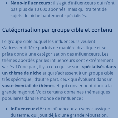
Nano-in­fluen­ceurs
: il s’agit d’in­fluen­ceurs qui n’ont
pas plus de 10 000 abonnés, mais qui traitent de
sujets de niche hautement spé­cia­li­sés.
Ca­té­go­ri­sa­tion par groupe cible et contenu
Le groupe cible auquel les in­fluen­ceurs veulent
s’adresser diffère parfois de manière drastique et se
prête donc à une ca­té­go­ri­sa­tion des in­fluen­ceurs. Les
thèmes abordés par les in­fluen­ceurs sont ex­trê­me­ment
variés. D’une part, il y a ceux qui se sont
spé­cia­li­sés dans
un thème de niche
et qui s’adressent à un groupe cible
très spé­ci­fique ; d’autre part, ceux qui évoluent dans un
vaste éventail de thèmes
et qui con­vien­nent donc à la
grande majorité. Voici certains domaines thé­ma­tiques
po­pu­laires dans le monde de l’influence :
In­fluen­ceur clé
: un in­fluen­ceur au sens classique
du terme, qui jouit déjà d’une grande ré­pu­ta­tion.