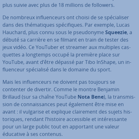
plus suivie avec plus de 18 millions de followers.
De nombreux in­fluen­ceurs ont choisi de se spé­cia­li­ser
dans des thé­ma­tiques spé­ci­fiques. Par exemple, Lucas
Hauchard, plus connu sous le pseu­do­nyme
Squeezie
, a
débuté sa carrière en se filmant en train de tester des
jeux vidéo. Ce YouTuber et streamer aux multiples cas­
quettes a longtemps occupé la première place sur
YouTube, avant d’être dépassé par Tibo InShape, un in­
fluen­ceur spé­cia­lisé dans le domaine du sport.
Mais les in­fluen­ceurs ne doivent pas toujours se
contenter de divertir. Comme le montre Benjamin
Brillaud (sur sa chaîne YouTube
Nota Bene
), la trans­mis­
sion de con­nais­sances peut également être mise en
avant : il vulgarise et explique clai­re­ment des sujets his­
to­riques, rendant l’histoire ac­ces­sible et in­té­res­sante
pour un large public tout en apportant une valeur
éducative à ses contenus.