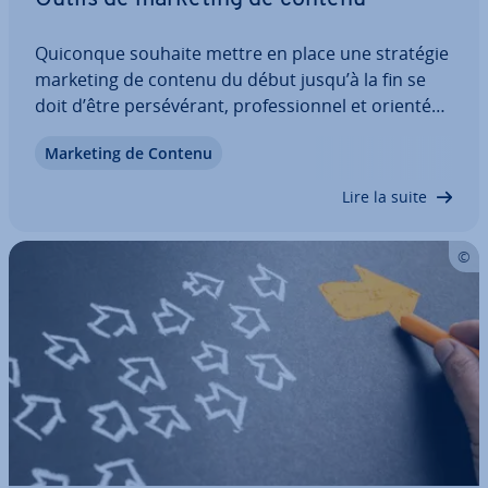
Quiconque souhaite mettre en place une stratégie
marketing de contenu du début jusqu’à la fin se
doit d’être per­sé­vé­rant, pro­fes­sion­nel et orienté
cible. De la recherche de contenus à l’analyse de
Marketing de Contenu
votre per­for­mance, le processus implique, en
règle générale, diverses parties…
Lire la suite