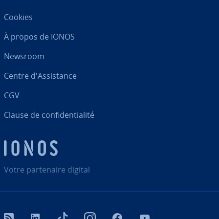
Cookies
À propos de IONOS
Newsroom
Centre d'As­sis­tance
CGV
Clause de con­fi­den­tia­lité
Votre par­te­naire digital
RSS
LinkedIn
tiktok
Instagram
Facebook
YouTube