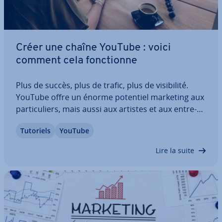
Créer une chaîne YouTube : voici
comment cela fonc­tionne
Plus de succès, plus de trafic, plus de vi­si­bi­lité.
YouTube offre un énorme potentiel marketing aux
par­ti­cu­liers, mais aussi aux artistes et aux en­tre­
prises du monde entier. Créer votre propre chaine
Tutoriels
YouTube
YouTube et la mettre en place ne prend que
quelques minutes. Nous vous…
Lire la suite