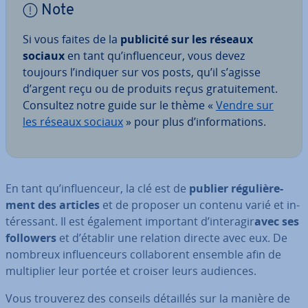
Note
Si vous faites de la
publicité sur les réseaux
sociaux
en tant qu’in­fluen­ceur, vous devez
toujours l’indiquer sur vos posts, qu’il s’agisse
d’argent reçu ou de produits reçus gra­tui­te­ment.
Consultez notre guide sur le thème «
Vendre sur
les réseaux sociaux
» pour plus d’in­for­ma­tions.
En tant qu’in­fluen­ceur, la clé est de
publier ré­gu­liè­re­
ment des articles
et de proposer un contenu varié et in­
té­res­sant. Il est également important d’interagir
avec ses
followers
et d’établir une relation directe avec eux. De
nombreux in­fluen­ceurs col­la­bo­rent ensemble afin de
mul­ti­plier leur portée et croiser leurs audiences.
Vous trouverez des conseils détaillés sur la manière de