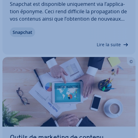
Snapchat est dis­po­nible uni­que­ment via l’ap­pli­ca­
tion éponyme. Ceci rend difficile la pro­pa­ga­tion de
vos contenus ainsi que l’obtention de nouveaux
abonnés chez ceux qui n’utilisent pas Snapchat. La
Snapchat
partie de votre groupe-cible qui n’utilise pas
(encore) Snapchat ne peut pas…
Lire la suite
Outils de marketing de contenu