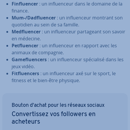
Fin­fluen­cer
: un in­fluen­ceur dans le domaine de la
finance.
Mum-/Dad­fluen­cer
: un in­fluen­ceur montrant son
quotidien au sein de sa famille.
Med­fluen­cer
: un in­fluen­ceur par­ta­geant son savoir
en médecine.
Pet­fluen­cer
: un in­fluen­ceur en rapport avec les
animaux de compagnie.
Ga­me­fluen­cers
: un in­fluen­ceur spé­cia­lisé dans les
jeux vidéo.
Fit­fluen­cers
: un in­fluen­ceur axé sur le sport, le
fitness et le bien-être physique.
Bouton d'achat pour les réseaux sociaux
Con­ver­tis­sez vos followers en
acheteurs