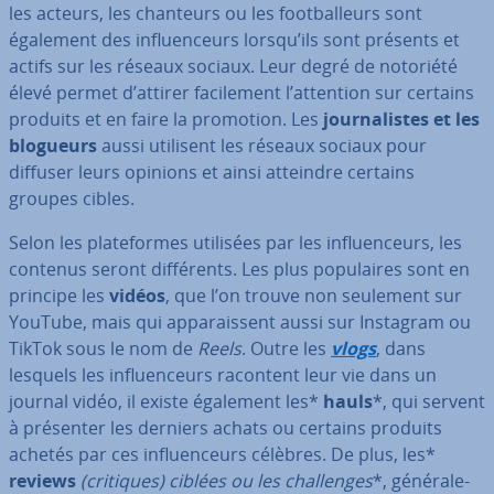
les acteurs, les chanteurs ou les foot­bal­leurs sont
également des in­fluen­ceurs lorsqu’ils sont présents et
actifs sur les réseaux sociaux. Leur degré de notoriété
élevé permet d’attirer fa­ci­le­ment l’attention sur certains
produits et en faire la promotion. Les
jour­na­listes et les
blogueurs
aussi utilisent les réseaux sociaux pour
diffuser leurs opinions et ainsi atteindre certains
groupes cibles.
Selon les pla­te­formes utilisées par les in­fluen­ceurs, les
contenus seront dif­fé­rents. Les plus po­pu­laires sont en
principe les
vidéos
, que l’on trouve non seulement sur
YouTube, mais qui ap­pa­rais­sent aussi sur Instagram ou
TikTok sous le nom de
Reels
. Outre les
vlogs
, dans
lesquels les in­fluen­ceurs racontent leur vie dans un
journal vidéo, il existe également les*
hauls
*, qui servent
à présenter les derniers achats ou certains produits
achetés par ces in­fluen­ceurs célèbres. De plus, les*
reviews
(critiques) ciblées ou les
chal­lenges
*, gé­né­ra­le­