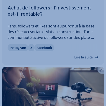
Achat de followers : l’in­ves­tis­se­ment
est-il rentable?
Fans, followers et likes sont aujourd’hui à la base
des réseaux sociaux. Mais la cons­truc­tion d’une
com­mu­nauté active de followers sur des pla­te­
formes comme Facebook ou Instagram n’est pas si
Instagram
X
Facebook
simple, surtout au début. La con­cur­rence est rude
et lors du lancement de votre profil,…
Lire la suite