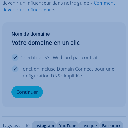
devenir un in­fluen­ceur dans notre guide «
Comment
devenir un in­fluen­ceur
».
Nom de domaine
Votre domaine en un clic
1 cer­ti­fi­cat SSL Wildcard par contrat
Fonction incluse Domain Connect pour une
con­fi­gu­ra­tion DNS sim­pli­fiée
Continuer
Tags associés
Instagram
YouTube
Lexique
Facebook