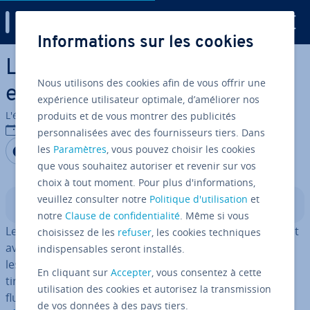
Digital Guide
Informations sur les cookies
Aller au contenu principal
Le métier d’in­fluen­ceur
Nous utilisons des cookies afin de vous offrir une
expliqué
expérience utilisateur optimale, d’améliorer nos
L'équipe édi­to­riale IONOS
produits et de vous montrer des publicités
31/10/2024
personnalisées avec des fournisseurs tiers. Dans
Partager sur Facebook
Partager sur Twitter
Partager sur LinkedIn
les
Paramètres
, vous pouvez choisir les cookies
que vous souhaitez autoriser et revenir sur vos
choix à tout moment. Pour plus d'informations,
veuillez consulter notre
Politique d'utilisation
et
Sommaire
notre
Clause de confidentialité
. Même si vous
Les in­fluen­ceurs pro­dui­sent du contenu et in­te­ra­gis­sent
choisissez de les
refuser
, les cookies techniques
avec leurs
followers
, ces personnes qui les suivent sur
indispensables seront installés.
les réseaux sociaux. De plus en plus d’en­tre­prises en
En cliquant sur
Accepter
, vous consentez à cette
tirent profit en faisant du marketing
ciblé
avec des in­
utilisation des cookies et autorisez la transmission
fluen­ceurs et en utilisant des
outils de gestion des
de vos données à des pays tiers.