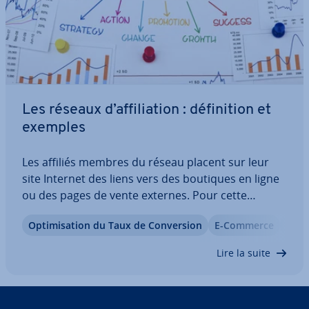
Les réseaux d’af­fi­lia­tion : dé­fi­ni­tion et
exemples
Les affiliés membres du réseau placent sur leur
site Internet des liens vers des boutiques en ligne
ou des pages de vente externes. Pour cette
publicité, ils per­çoi­vent un pour­cen­tage sur les
Op­ti­mi­sa­tion du Taux de Con­ver­sion
E-Commerce
Lexi
ventes réalisées. Comme la recherche de par­te­
naires sérieux et ap­pro­priés prend du…
Lire la suite