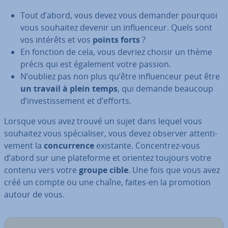
Tout d’abord, vous devez vous demander pourquoi
vous souhaitez devenir un in­fluen­ceur. Quels sont
vos intérêts et vos
points forts
?
En fonction de cela, vous devriez choisir un thème
précis qui est également votre passion.
N’oubliez pas non plus qu’être in­fluen­ceur peut être
un travail à plein temps
, qui demande beaucoup
d’in­ves­tis­se­ment et d’efforts.
Lorsque vous avez trouvé un sujet dans lequel vous
souhaitez vous spé­cia­li­ser, vous devez observer at­ten­ti­
ve­ment la
con­cur­rence
existante. Con­cen­trez-vous
d’abord sur une pla­te­forme et orientez toujours votre
contenu vers votre
groupe cible
. Une fois que vous avez
créé un compte ou une chaîne, faites-en la promotion
autour de vous.