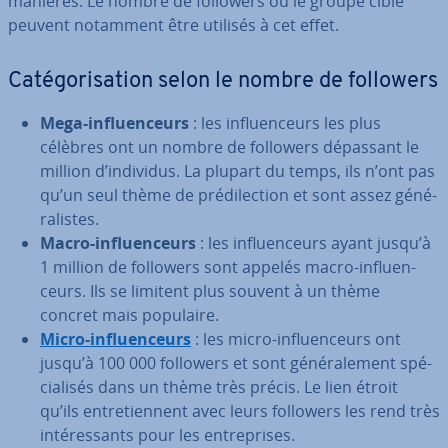
manières. Le nombre de followers ou le groupe cible
peuvent notamment être utilisés à cet effet.
Ca­té­go­ri­sa­tion selon le nombre de followers
Mega-in­fluen­ceurs
: les in­fluen­ceurs les plus
célèbres ont un nombre de followers dépassant le
million d’individus. La plupart du temps, ils n’ont pas
qu’un seul thème de pré­di­lec­tion et sont assez gé­né­
ra­listes.
Macro-in­fluen­ceurs
: les in­fluen­ceurs ayant jusqu’à
1 million de followers sont appelés macro-in­fluen­
ceurs. Ils se limitent plus souvent à un thème
concret mais populaire.
Micro-in­fluen­ceurs
: les micro-in­fluen­ceurs ont
jusqu’à 100 000 followers et sont gé­né­ra­le­ment spé­
cia­li­sés dans un thème très précis. Le lien étroit
qu’ils en­tre­tien­nent avec leurs followers les rend très
in­té­res­sants pour les en­tre­prises.