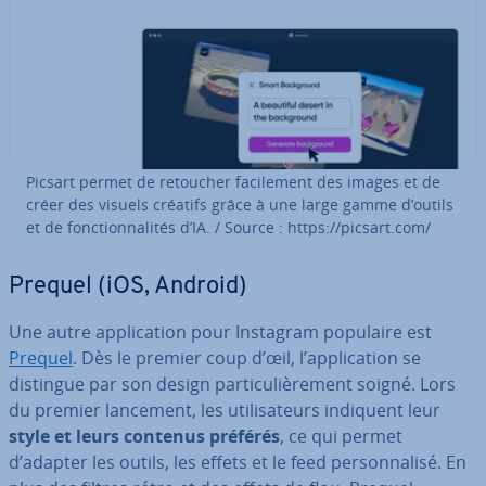
Picsart permet de retoucher fa­ci­le­ment des images et de
créer des visuels créatifs grâce à une large gamme d’outils
et de fonc­tion­na­li­tés d’IA. / Source : https://picsart.com/
Prequel (iOS, Android)
Une autre ap­pli­ca­tion pour Instagram populaire est
Prequel
. Dès le premier coup d’œil, l’ap­pli­ca­tion se
distingue par son design par­ti­cu­liè­re­ment soigné. Lors
du premier lancement, les uti­li­sa­teurs indiquent leur
style et leurs contenus préférés
, ce qui permet
d’adapter les outils, les effets et le feed per­son­na­lisé. En