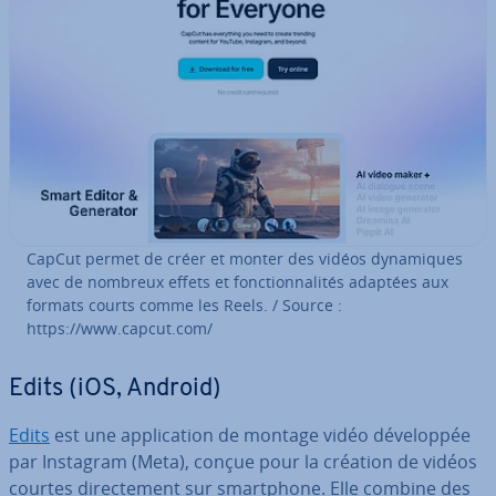
CapCut permet de créer et monter des vidéos dy­na­miques
avec de nombreux effets et fonc­tion­na­li­tés adaptées aux
formats courts comme les Reels. / Source :
https://www.capcut.com/
Edits (iOS, Android)
Edits
est une ap­pli­ca­tion de montage vidéo dé­ve­lop­pée
par Instagram (Meta), conçue pour la création de vidéos
courtes di­rec­te­ment sur smart­phone. Elle combine des