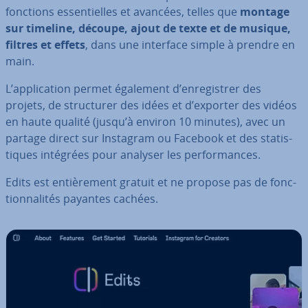
fonctions es­sen­tielles et avancées, telles que
montage
sur timeline, découpe, ajout de texte et de musique,
filtres et effets
, dans une interface simple à prendre en
main.
L’ap­pli­ca­tion permet également d’en­re­gis­trer des
projets, de struc­tu­rer des idées et d’exporter des vidéos
en haute qualité (jusqu’à environ 10 minutes), avec un
partage direct sur Instagram ou Facebook et des sta­tis­
tiques intégrées pour analyser les per­for­mances.
Edits est en­tiè­re­ment gratuit et ne propose pas de fonc­
tion­na­li­tés payantes cachées.