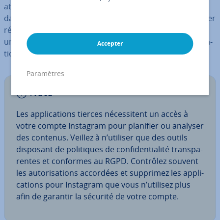
at­trac­tifs pour Instagram, de de produire des contenus
dans dif­fé­rents formats de manière efficace et de publier
ré­gu­liè­re­ment. Ils font gagner du temps, ga­ran­tis­sent
une image de marque cohérente et fa­ci­li­tent la pla­ni­fi­ca­
Accepter
tion ainsi que l’analyse des per­for­mances.
Paramètres
Note
Les ap­pli­ca­tions tierces né­ces­si­tent un accès à
votre compte Instagram pour planifier ou analyser
des contenus. Veillez à n’utiliser que des outils
disposant de po­li­tiques de con­fi­den­tia­lité trans­pa­
rentes et conformes au RGPD. Contrôlez souvent
les au­to­ri­sa­tions accordées et supprimez les ap­pli­
ca­tions pour Instagram que vous n’utilisez plus
afin de garantir la sécurité de votre compte.