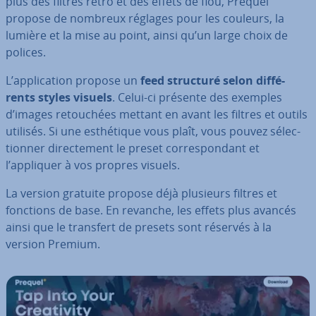
plus des filtres rétro et des effets de flou, Prequel
propose de nombreux réglages pour les couleurs, la
lumière et la mise au point, ainsi qu’un large choix de
polices.
L’ap­pli­ca­tion propose un
feed structuré selon dif­fé­
rents styles visuels
. Celui-ci présente des exemples
d’images re­tou­chées mettant en avant les filtres et outils
utilisés. Si une es­thé­tique vous plaît, vous pouvez sé­lec­
tion­ner di­rec­te­ment le preset cor­res­pon­dant et
l’appliquer à vos propres visuels.
La version gratuite propose déjà plusieurs filtres et
fonctions de base. En revanche, les effets plus avancés
ainsi que le transfert de presets sont réservés à la
version Premium.