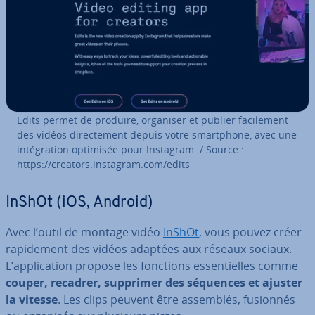
Edits permet de produire, organiser et publier fa­ci­le­ment
des vidéos di­rec­te­ment depuis votre smart­phone, avec une
in­té­gra­tion optimisée pour Instagram. / Source :
https://creators.instagram.com/edits
InShOt (iOS, Android)
Avec l’outil de montage vidéo
InShOt
, vous pouvez créer
ra­pi­de­ment des vidéos adaptées aux réseaux sociaux.
L’ap­pli­ca­tion propose les fonctions es­sen­tielles comme
couper, recadrer, supprimer des séquences et ajuster
la vitesse
. Les clips peuvent être assemblés, fusionnés