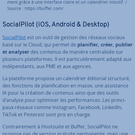
ment grâce à une interface claire et un ca­len­drier intuitif. /
Source : https://buffer.com/
So­cial­Pi­lot (iOS, Android & Desktop)
So­cial­Pi­lot
est un outil de gestion des réseaux sociaux
basé sur le Cloud, qui permet de
planifier, créer, publier
et analyser
des contenus de manière cen­tra­li­sée sur
plusieurs pla­te­formes. Il est par­ti­cu­liè­re­ment adapté aux
in­dé­pen­dants, aux PME et aux agences.
La pla­te­forme propose un ca­len­drier éditorial structuré,
des fonctions de pla­ni­fi­ca­tion en masse, une as­sis­tance
IA pour la création de contenus ainsi que des outils
d’analyse pour optimiser les per­for­mances. Les prin­ci­
paux réseaux comme Instagram, Facebook, LinkedIn,
TikTok et Pinterest sont pris en charge.
Con­trai­re­ment à Hootsuite et Buffer, So­cial­Pi­lot ne
propose pas de version gratuite per­ma­nente, mais une