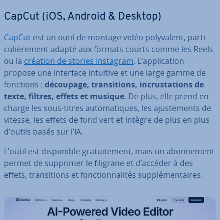
CapCut (iOS, Android & Desktop)
CapCut
est un outil de montage vidéo po­ly­va­lent, par­ti­
cu­liè­re­ment adapté aux formats courts comme les Reels
ou la
création de stories Instagram
. L’ap­pli­ca­tion
propose une interface intuitive et une large gamme de
fonctions :
découpage, tran­si­tions, in­crus­ta­tions de
texte, filtres, effets et musique
. De plus, elle prend en
charge les sous-titres au­to­ma­tiques, les ajus­te­ments de
vitesse, les effets de fond vert et intègre de plus en plus
d’outils basés sur l’IA.
L’outil est dis­po­nible gra­tui­te­ment, mais un abon­ne­ment
permet de supprimer le filigrane et d’accéder à des
effets, tran­si­tions et fonc­tion­na­li­tés sup­plé­men­taires.