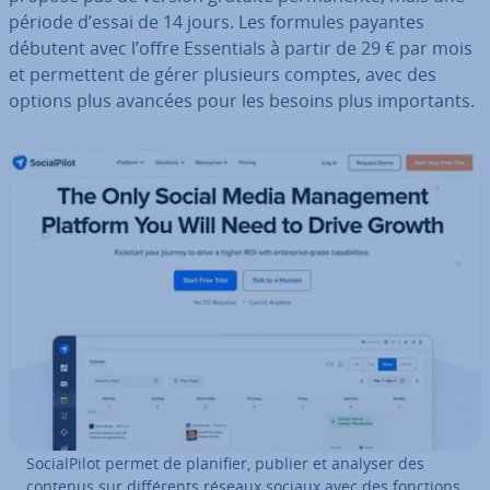
période d’essai de 14 jours. Les formules payantes
débutent avec l’offre Es­sen­tials à partir de 29 € par mois
et per­met­tent de gérer plusieurs comptes, avec des
options plus avancées pour les besoins plus im­por­tants.
So­cial­Pi­lot permet de planifier, publier et analyser des
contenus sur dif­fé­rents réseaux sociaux avec des fonctions