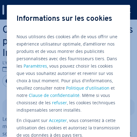
Digital Guide
Informations sur les cookies
Aller au contenu principal
Quels sont les meilleurs outils
Nous utilisons des cookies afin de vous offrir une
pour plus de succès sur
expérience utilisateur optimale, d’améliorer nos
produits et de vous montrer des publicités
Instagram ?
personnalisées avec des fournisseurs tiers. Dans
L'équipe édi­to­riale IONOS
les
Paramètres
, vous pouvez choisir les cookies
15/07/2026
que vous souhaitez autoriser et revenir sur vos
Ajouter en tant que
Partager sur Facebook
Partager sur Twitter
Partager sur LinkedIn
choix à tout moment. Pour plus d'informations,
source préférée sur
Google
veuillez consulter notre
Politique d'utilisation
et
notre
Clause de confidentialité
. Même si vous
choisissez de les
refuser
, les cookies techniques
Sommaire
indispensables seront installés.
Les logiciels de retouche d’images, les ap­pli­ca­tions de
En cliquant sur
Accepter
, vous consentez à cette
montage vidéo et les outils de gestion des réseaux
utilisation des cookies et autorisez la transmission
sociaux per­met­tent de créer des contenus vi­suel­le­ment
de vos données à des pays tiers.