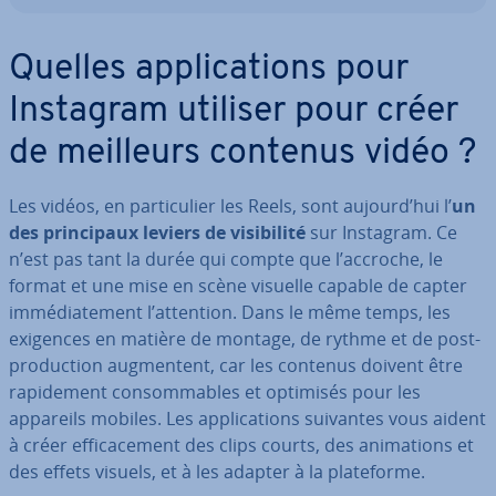
Quelles ap­pli­ca­tions pour
Instagram utiliser pour créer
de meilleurs contenus vidéo ?
Les vidéos, en par­ti­cu­lier les Reels, sont aujourd’hui l’
un
des prin­ci­paux leviers de vi­si­bi­lité
sur Instagram. Ce
n’est pas tant la durée qui compte que l’accroche, le
format et une mise en scène visuelle capable de capter
im­mé­dia­te­ment l’attention. Dans le même temps, les
exigences en matière de montage, de rythme et de post­
pro­duc­tion aug­men­tent, car les contenus doivent être
ra­pi­de­ment con­som­mables et optimisés pour les
appareils mobiles. Les ap­pli­ca­tions suivantes vous aident
à créer ef­fi­ca­ce­ment des clips courts, des ani­ma­tions et
des effets visuels, et à les adapter à la pla­te­forme.