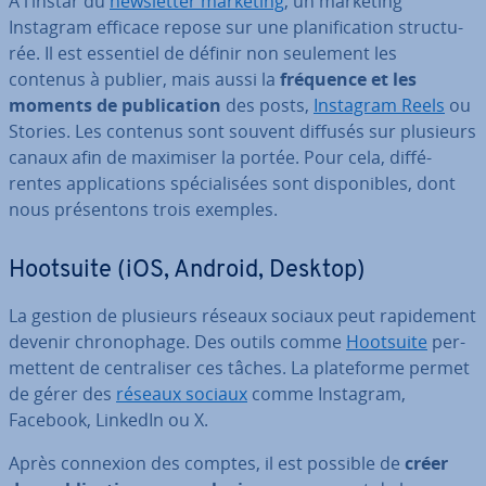
À l’instar du
news­let­ter marketing
, un marketing
Instagram efficace repose sur une pla­ni­fi­ca­tion struc­tu­
rée. Il est essentiel de définir non seulement les
contenus à publier, mais aussi la
fréquence et les
moments de pu­bli­ca­tion
des posts,
Instagram Reels
ou
Stories. Les contenus sont souvent diffusés sur plusieurs
canaux afin de maximiser la portée. Pour cela, dif­fé­
rentes ap­pli­ca­tions spé­cia­li­sées sont dis­po­nibles, dont
nous pré­sen­tons trois exemples.
Hootsuite (iOS, Android, Desktop)
La gestion de plusieurs réseaux sociaux peut ra­pi­de­ment
devenir chro­no­phage. Des outils comme
Hootsuite
per­
met­tent de cen­tra­li­ser ces tâches. La pla­te­forme permet
de gérer des
réseaux sociaux
comme Instagram,
Facebook, LinkedIn ou X.
Après connexion des comptes, il est possible de
créer