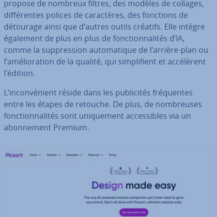
propose de nombreux filtres, des modèles de collages,
dif­fé­rentes polices de ca­rac­tères, des fonctions de
détourage ainsi que d’autres outils créatifs. Elle intègre
également de plus en plus de fonc­tion­na­li­tés d’IA,
comme la sup­pres­sion au­to­ma­tique de l’arrière-plan ou
l’amé­lio­ra­tion de la qualité, qui sim­pli­fient et ac­cé­lè­rent
l’édition.
L’in­con­vé­nient réside dans les pu­bli­ci­tés fré­quentes
entre les étapes de retouche. De plus, de nom­breuses
fonc­tion­na­li­tés sont uni­que­ment ac­ces­sibles via un
abon­ne­ment Premium.