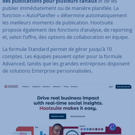
des pu­bli­ca­tions pour plusieurs canaux
et de les
publier im­mé­dia­te­ment ou de manière planifiée. La
fonction « Au­to­Pla­ni­fier » détermine au­to­ma­ti­que­ment
les meilleurs moments de pu­bli­ca­tion. Hootsuite
propose également des fonctions d’analyse, de reporting
et, selon l’offre, des options de col­la­bo­ra­tion en équipe.
La formule Standard permet de gérer jusqu’à 10
comptes. Les équipes peuvent opter pour la formule
Advanced, tandis que les grandes en­tre­prises disposent
de solutions En­ter­prise per­son­na­li­sées.