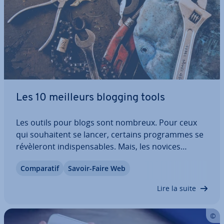
Les 10 meilleurs blogging tools
Les outils pour blogs sont nombreux. Pour ceux
qui sou­hai­tent se lancer, certains pro­grammes se
ré­vè­le­ront in­dis­pen­sables. Mais, les novices
peuvent éprouver des dif­fi­cul­tés devant cet
Com­pa­ra­tif
Savoir-Faire Web
éventail d’outils à dis­po­si­tion. Notre guide vous
propose un aperçu des meilleurs outils pour…
Lire la suite