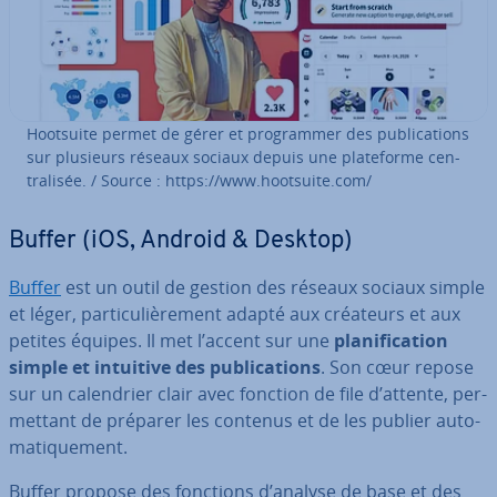
Hootsuite permet de gérer et pro­gram­mer des pu­bli­ca­tions
sur plusieurs réseaux sociaux depuis une pla­te­forme cen­
tra­li­sée. / Source : https://www.hootsuite.com/
Buffer (iOS, Android & Desktop)
Buffer
est un outil de gestion des réseaux sociaux simple
et léger, par­ti­cu­liè­re­ment adapté aux créateurs et aux
petites équipes. Il met l’accent sur une
pla­ni­fi­ca­tion
simple et intuitive des pu­bli­ca­tions
. Son cœur repose
sur un ca­len­drier clair avec fonction de file d’attente, per­
met­tant de préparer les contenus et de les publier au­to­
ma­ti­que­ment.
Buffer propose des fonctions d’analyse de base et des