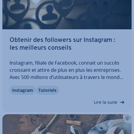
Obtenir des followers sur Instagram :
les meilleurs conseils
Instagram, filiale de Facebook, connait un succès
croissant et attire de plus en plus les en­tre­prises.
Avec 500 millions d’uti­li­sa­teurs à travers le monde,
le réseau social d’échange de photos et de vidéos
Instagram
Tutoriels
est devenu un outil marketing essentiel. Les uti­li­sa­
teurs créent des…
Lire la suite