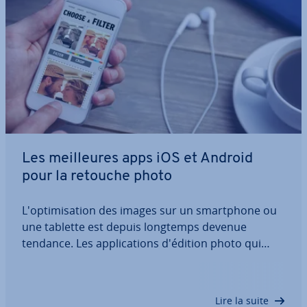
Les meil­leures apps iOS et Android
pour la retouche photo
L'op­ti­mi­sa­tion des images sur un smart­phone ou
une tablette est depuis longtemps devenue
tendance. Les ap­pli­ca­tions d'édition photo qui
peuvent être ins­tal­lées di­rec­te­ment sur les
appareils mobiles sont de plus en plus si­mi­laires
aux ap­pli­ca­tions bu­reau­tiques tra­di­tion­nelles et…
Lire la suite