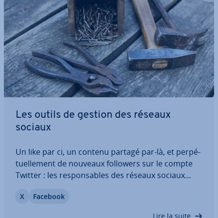
Les outils de gestion des réseaux
sociaux
Un like par ci, un contenu partagé par-là, et per­pé­
tuel­le­ment de nouveaux followers sur le compte
Twitter : les res­pon­sables des réseaux sociaux
doivent gérer de nom­breuses in­for­ma­tions qui
X
Facebook
peuvent avoir une grande im­por­tance pour le
succès d’une en­tre­prise. De plus, le contenu…
Lire la suite