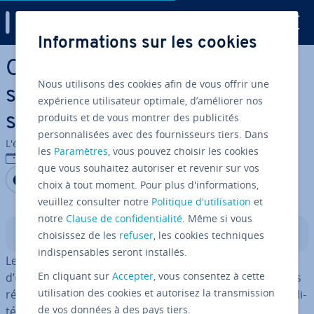
Digital Guide
Informations sur les cookies
Aller au contenu principal
Outils d’IA pour les réseaux
Nous utilisons des cookies afin de vous offrir une
sociaux : les meil­leures
expérience utilisateur optimale, d’améliorer nos
produits et de vous montrer des publicités
solutions
personnalisées avec des fournisseurs tiers. Dans
L'équipe édi­to­riale IONOS
les
Paramètres
, vous pouvez choisir les cookies
25/06/2025
que vous souhaitez autoriser et revenir sur vos
Partager sur Facebook
Partager sur Twitter
Partager sur LinkedIn
choix à tout moment. Pour plus d'informations,
veuillez consulter notre
Politique d'utilisation
et
notre
Clause de confidentialité
. Même si vous
Sommaire
choisissez de les
refuser
, les cookies techniques
indispensables seront installés.
Les outils d’IA pour les réseaux sociaux per­met­tent
En cliquant sur
Accepter
, vous consentez à cette
d’optimiser la création et la gestion de contenu pour les
utilisation des cookies et autorisez la transmission
réseaux les plus divers. En fonction de leurs fonc­tion­na­li­
de vos données à des pays tiers.
tés, de leur com­plexité et de leur interface, ces outils