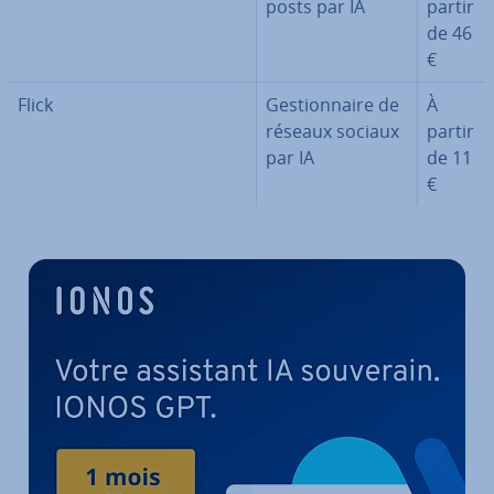
posts par IA
partir
de 46
€
Flick
Ges­tion­naire de
À
réseaux sociaux
partir
par IA
de 11
€