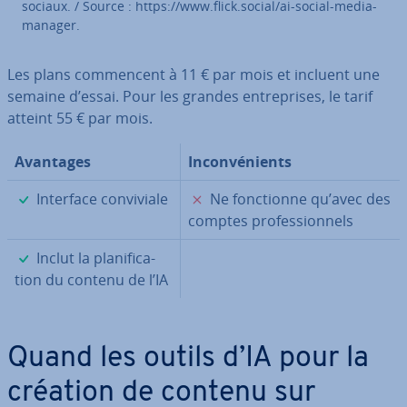
sociaux. / Source : https://www.flick.social/ai-social-media-
manager.
Les plans com­men­cent à 11 € par mois et incluent une
semaine d’essai. Pour les grandes en­tre­prises, le tarif
atteint 55 € par mois.
Avantages
In­con­vé­nients
✓
✗
Interface con­vi­viale
Ne fonc­tionne qu’avec des
comptes pro­fes­sion­nels
✓
Inclut la pla­ni­fi­ca­
tion du contenu de l’IA
Quand les outils d’IA pour la
création de contenu sur