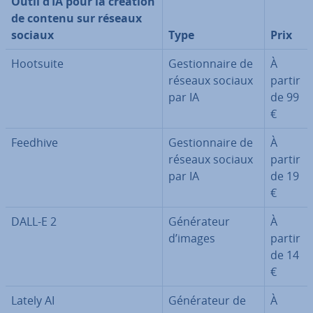
Outil d’IA pour la création
de contenu sur réseaux
sociaux
Type
Prix
Hootsuite
Ges­tion­naire de
À
réseaux sociaux
partir
par IA
de 99
€
Feedhive
Ges­tion­naire de
À
réseaux sociaux
partir
par IA
de 19
€
DALL-E 2
Gé­né­ra­teur
À
d’images
partir
de 14
€
Lately AI
Gé­né­ra­teur de
À