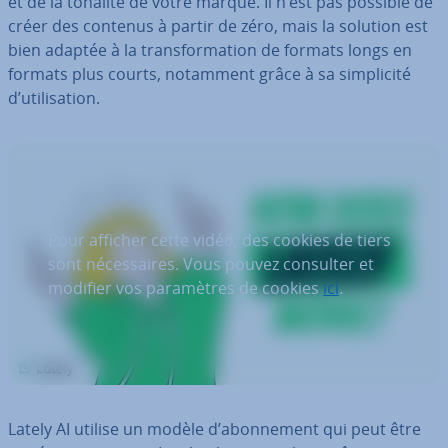
et de la tonalité de votre marque. Il n’est pas possible de
créer des contenus à partir de zéro, mais la solution est
bien adaptée à la trans­for­ma­tion de formats longs en
formats plus courts, notamment grâce à sa sim­pli­cité
d’uti­li­sa­tion.
Pour afficher cette vidéo, des cookies de tiers
sont né­ces­saires. Vous pouvez consulter et
modifier vos pa­ra­mètres de cookies
ici
.
Lately AI utilise un modèle d’abon­ne­ment qui peut être