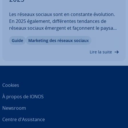
2025
Les réseaux sociaux sont en constante évolution.
En 2025 également, dif­fé­rentes tendances de
réseaux sociaux émergent et façonnent le paysage
Internet d’aujourd’hui, et peut-être même de
Guide
Marketing des réseaux sociaux
demain. Du contenu in­te­rac­tif aux mèmes en
passant par les micro-com­mu­nau­tés, tout y est !…
Lire la suite
Cookies
À propos de IONOS
Newsroom
Centre d'As­sis­tance