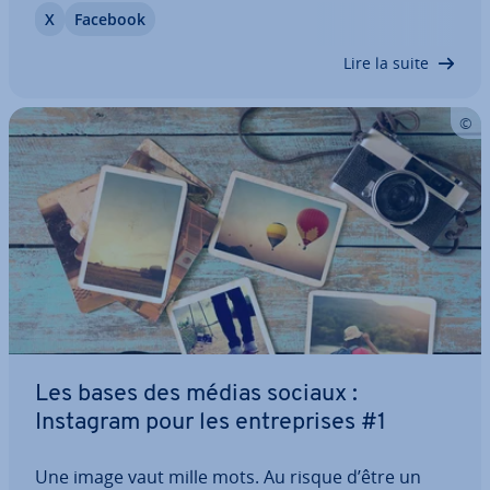
X
Facebook
res­pon­sables marketing on plei­ne­ment découvert
l’énorme potentiel de ces…
Lire la suite
Les bases des médias sociaux :
Instagram pour les en­tre­prises #1
Une image vaut mille mots. Au risque d’être un