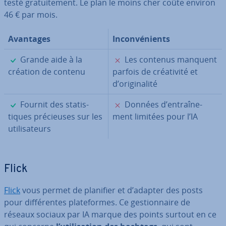
testé gra­tui­te­ment. Le plan le moins cher coûte environ
46 € par mois.
Avantages
In­con­vé­nients
✓
✗
Grande aide à la
Les contenus manquent
création de contenu
parfois de créa­ti­vité et
d’ori­gi­na­lité
✓
✗
Fournit des sta­tis­
Données d’en­traî­ne­
tiques pré­cieuses sur les
ment limitées pour l’IA
uti­li­sa­teurs
Flick
Flick
vous permet de planifier et d’adapter des posts
pour dif­fé­rentes pla­te­formes. Ce ges­tion­naire de
réseaux sociaux par IA marque des points surtout en ce