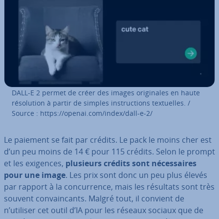
DALL-E 2 permet de créer des images ori­gi­nales en haute
ré­so­lu­tion à partir de simples ins­truc­tions tex­tuelles. /
Source : https://openai.com/index/dall-e-2/
Le paiement se fait par crédits. Le pack le moins cher est
d’un peu moins de 14 € pour 115 crédits. Selon le prompt
et les exigences,
plusieurs crédits sont né­ces­saires
pour une image
. Les prix sont donc un peu plus élevés
par rapport à la con­cur­rence, mais les résultats sont très
souvent con­vain­cants. Malgré tout, il convient de
n’utiliser cet outil d’IA pour les réseaux sociaux que de