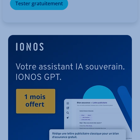
Tester gra­tui­te­ment