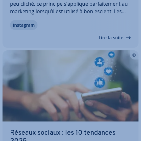
peu cliché, ce principe s’applique par­fai­te­ment au
marketing lorsqu’il est utilisé à bon escient. Les
images et les vidéos sont de plus en plus im­por­
Instagram
tantes lorsqu’il s’agit de com­mu­ni­quer avec des
clients po­ten­tiels, et l’image…
Lire la suite
Réseaux sociaux : les 10 tendances