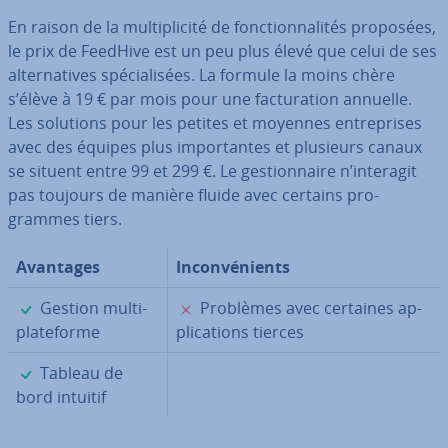
En raison de la mul­ti­pli­cité de fonc­tion­na­li­tés proposées,
le prix de FeedHive est un peu plus élevé que celui de ses
al­ter­na­tives spé­cia­li­sées. La formule la moins chère
s’élève à 19 € par mois pour une fac­tu­ra­tion annuelle.
Les solutions pour les petites et moyennes en­tre­prises
avec des équipes plus im­por­tantes et plusieurs canaux
se situent entre 99 et 299 €. Le ges­tion­naire n’interagit
pas toujours de manière fluide avec certains pro­
grammes tiers.
Avantages
In­con­vé­nients
✓
✗
Gestion mul­ti­
Problèmes avec certaines ap­
pla­te­forme
pli­ca­tions tierces
✓
Tableau de
bord intuitif