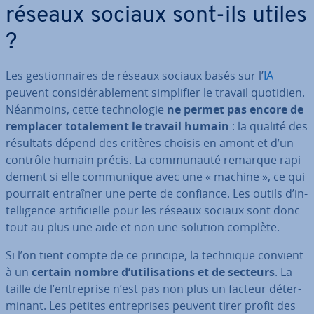
réseaux sociaux sont-ils utiles
?
Les ges­tion­naires de réseaux sociaux basés sur l’
IA
peuvent con­si­dé­ra­ble­ment sim­pli­fier le travail quotidien.
Néanmoins, cette tech­no­lo­gie
ne permet pas encore de
remplacer to­ta­le­ment le travail humain
: la qualité des
résultats dépend des critères choisis en amont et d’un
contrôle humain précis. La com­mu­nauté remarque ra­pi­
de­ment si elle com­mu­nique avec une « machine », ce qui
pourrait entraîner une perte de confiance. Les outils d’in­
tel­li­gence ar­ti­fi­cielle pour les réseaux sociaux sont donc
tout au plus une aide et non une solution complète.
Si l’on tient compte de ce principe, la technique convient
à un
certain nombre d’uti­li­sa­tions et de secteurs
. La
taille de l’en­tre­prise n’est pas non plus un facteur dé­ter­
mi­nant. Les petites en­tre­prises peuvent tirer profit des