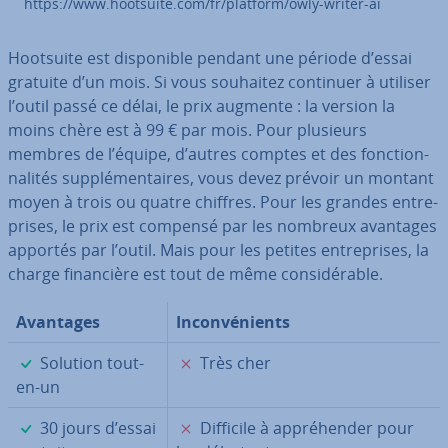
https://www.hootsuite.com/fr/platform/owly-writer-ai
Hootsuite est dis­po­nible pendant une période d’essai
gratuite d’un mois. Si vous souhaitez continuer à utiliser
l’outil passé ce délai, le prix augmente : la version la
moins chère est à 99 € par mois. Pour plusieurs
membres de l’équipe, d’autres comptes et des fonc­tion­
na­li­tés sup­plé­men­taires, vous devez prévoir un montant
moyen à trois ou quatre chiffres. Pour les grandes en­tre­
prises, le prix est compensé par les nombreux avantages
apportés par l’outil. Mais pour les petites en­tre­prises, la
charge fi­nan­cière est tout de même con­si­dé­rable.
Avantages
In­con­vé­nients
✓
✗
Solution tout-
Très cher
en-un
✓
✗
30 jours d’essai
Difficile à ap­pré­hen­der pour