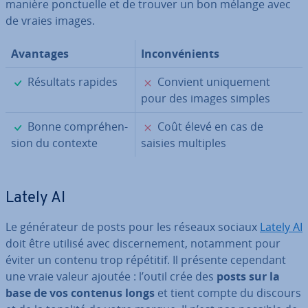
manière ponc­tuelle et de trouver un bon mélange avec
de vraies images.
Avantages
In­con­vé­nients
✓
✗
Résultats rapides
Convient uni­que­ment
pour des images simples
✓
✗
Bonne com­pré­hen­
Coût élevé en cas de
sion du contexte
saisies multiples
Lately AI
Le gé­né­ra­teur de posts pour les réseaux sociaux
Lately AI
doit être utilisé avec dis­cer­ne­ment, notamment pour
éviter un contenu trop répétitif. Il présente cependant
une vraie valeur ajoutée : l’outil crée des
posts sur la
base de vos contenus longs
et tient compte du discours