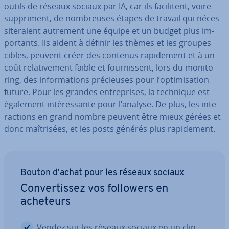
outils de réseaux sociaux par IA, car ils fa­ci­li­tent, voire
sup­pri­ment, de nom­breuses étapes de travail qui né­ces­
si­te­raient autrement une équipe et un budget plus im­
por­tants. Ils aident à définir les thèmes et les groupes
cibles, peuvent créer des contenus ra­pi­de­ment et à un
coût re­la­ti­ve­ment faible et four­nis­sent, lors du mo­ni­to­
ring, des in­for­ma­tions pré­cieuses pour l’op­ti­mi­sa­tion
future. Pour les grandes en­tre­prises, la technique est
également in­té­res­sante pour l’analyse. De plus, les in­te­
rac­tions en grand nombre peuvent être mieux gérées et
donc maî­tri­sées, et les posts générés plus ra­pi­de­ment.
Bouton d'achat pour les réseaux sociaux
Con­ver­tis­sez vos followers en
acheteurs
Vendez sur les réseaux sociaux en un clin