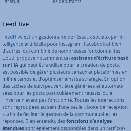
gratuit
les débutants
FeedHive
FeedHive
est un ges­tion­naire de réseaux sociaux par in­
tel­li­gence ar­ti­fi­cielle pour Instagram, Facebook et bien
d’autres, qui combine de nom­breuses fonc­tion­na­li­tés.
L’outil propose notamment un
assistant d’écriture basé
sur l’IA
qui peut être utilisé pour la création de posts. Il
est possible de gérer plusieurs canaux et pla­te­formes en
même temps et d’optimiser ainsi sa stratégie. En option,
des tâches de suivi peuvent être générées et au­to­ma­ti­
sées pour les posts par­ti­cu­liè­re­ment réussis, ou à
l’inverse n’ayant pas fonc­tionné. Toutes les in­te­rac­tions
sont re­grou­pées au sein d’une seule « boite de réception
», afin de faciliter la gestion de la com­mu­nauté et les
réponses. Bien entendu, des
fonctions d’analyse
étendues
sont également dis­po­nibles dans un tarif cor­