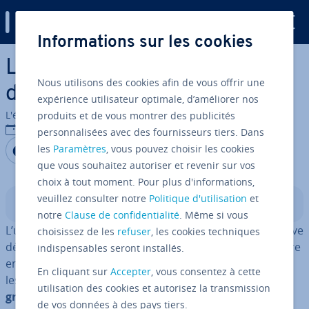
Digital Guide
Informations sur les cookies
Aller au contenu principal
Les meilleurs four­nis­seurs en
Nous utilisons des cookies afin de vous offrir une
drop­ship­ping
expérience utilisateur optimale, d’améliorer nos
L'équipe édi­to­riale IONOS
produits et de vous montrer des publicités
09/02/2022
personnalisées avec des fournisseurs tiers. Dans
Partager sur Facebook
Partager sur Twitter
Partager sur LinkedIn
les
Paramètres
, vous pouvez choisir les cookies
que vous souhaitez autoriser et revenir sur vos
choix à tout moment. Pour plus d'informations,
veuillez consulter notre
Politique d'utilisation
et
Sommaire
notre
Clause de confidentialité
. Même si vous
L’un des prin­ci­paux avantages du drop­ship­ping se trouve
choisissez de les
refuser
, les cookies techniques
déjà dans sa dé­fi­ni­tion : il s’agit du fait de pouvoir vendre
indispensables seront installés.
en ligne des mar­chan­dises sans avoir à les stocker ou à
En cliquant sur
Accepter
, vous consentez à cette
les expédier soi-même. Ces tâches re­vien­nent à
un
utilisation des cookies et autorisez la transmission
grossiste ou au fabricant des produits
. Ces four­nis­
de vos données à des pays tiers.