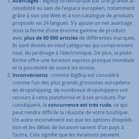
Avantages :
BigBuy se démarque par une grande ac­
ces­si­bi­lité au sein de l’espace européen, notamment
grâce à son site Web et à son catalogue de produits
proposés en 24 langues. S’y ajoute un net avantage
sous la forme d’une énorme gamme de produits
avec
plus de 80 000 articles
de dif­fé­rentes marques.
Ils sont divisés en neuf ca­té­go­ries qui com­pren­nent
tout, du jardinage à l’élec­tro­nique. De plus, la pla­te­
forme offre une livraison express presque mondiale
et la pos­si­bi­lité de suivre les envois.
In­con­vé­nients
: comme BigBuy est considéré
comme l’un des plus grands gros­sistes européens
en drop­ship­ping, de nombreux drop­ship­pers ont
recours à cette pla­te­forme et à ses produits. Par
con­sé­quent, la
con­cur­rence est très rude
, ce qui
peut rendre difficile la réussite de votre boutique.
Un autre in­con­vé­nient est que les options d’ex­pé­di­
tion et les délais de livraison varient d’un pays à
l’autre. Cela signifie que les li­vrai­sons peuvent