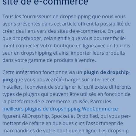
site de e-commerce
Tous les four­nis­seurs en drop­ship­ping que nous vous
avons présentés dans cet article offrent la pos­si­bi­lité de
créer des liens vers des sites de e-commerce. En tant
que drop­ship­per, cela signifie que vous pourrez fa­ci­le­
ment connecter votre boutique en ligne avec un four­nis­
seur en drop­ship­ping et ainsi importer leurs produits
dans votre gamme de produits à vendre.
Cette in­té­gra­tion fonc­tionne via un
plugin de drop­ship­
ping
que vous pouvez té­lé­char­ger sur Internet et
installer. Il convient de souligner ici qu’il existe dif­fé­rents
types de plugins qui peuvent être utilisés en fonction de
la pla­te­forme de e-commerce utilisée. Parmi les
meilleurs plugins de drop­ship­ping Woo­Com­merce
figurent Ali­Drop­ship, Spocket et Dropified, qui vous per­
met­tent de refaire en quelques clics l’as­sor­ti­ment de
mar­chan­dises de votre boutique en ligne. Les drop­ship­