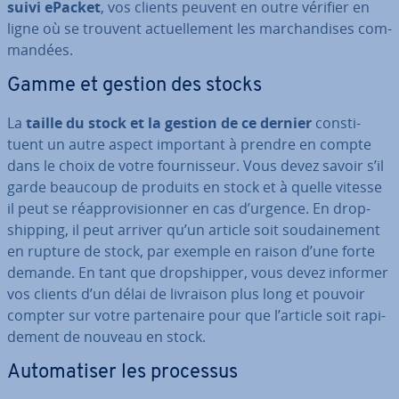
suivi ePacket
, vos clients peuvent en outre vérifier en
ligne où se trouvent ac­tuel­le­ment les mar­chan­dises com­
man­dées.
Gamme et gestion des stocks
La
taille du stock et la gestion de ce dernier
cons­ti­
tuent un autre aspect important à prendre en compte
dans le choix de votre four­nis­seur. Vous devez savoir s’il
garde beaucoup de produits en stock et à quelle vitesse
il peut se réap­pro­vi­sion­ner en cas d’urgence. En drop­
ship­ping, il peut arriver qu’un article soit sou­dai­ne­ment
en rupture de stock, par exemple en raison d’une forte
demande. En tant que drop­ship­per, vous devez informer
vos clients d’un délai de livraison plus long et pouvoir
compter sur votre par­te­naire pour que l’article soit ra­pi­
de­ment de nouveau en stock.
Au­to­ma­ti­ser les processus