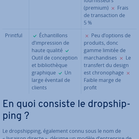
four­nis­seurs
✗
(premium)
Frais
de tran­sac­tion de
5 %
✓
✗
Printful
Échan­til­lons
Peu d’options de
d’im­pres­sion de
produits, donc
✓
haute qualité
gamme limitée de
✗
Outil de con­cep­tion
mar­chan­dises
Le
et bi­blio­thèque
transfert du design
✓
graphique
Un
est chro­no­phage
large éventail de
Faible marge de
clients
profit
En quoi consiste le drop­ship­
ping ?
Le drop­ship­ping, également connu sous le nom de
« livraison directe », désigne un modèle d’en­tre­prise de