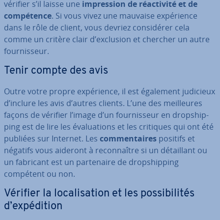
vérifier s’il laisse une
im­pres­sion de réac­ti­vité et de
com­pé­tence
. Si vous vivez une mauvaise ex­pé­rience
dans le rôle de client, vous devriez con­si­dé­rer cela
comme un critère clair d’exclusion et chercher un autre
four­nis­seur.
Tenir compte des avis
Outre votre propre ex­pé­rience, il est également judicieux
d’inclure les avis d’autres clients. L’une des meil­leures
façons de vérifier l’image d’un four­nis­seur en drop­ship­
ping est de lire les éva­lua­tions et les critiques qui ont été
publiées sur Internet. Les
com­men­taires
positifs et
négatifs vous aideront à re­con­naître si un dé­tail­lant ou
un fabricant est un par­te­naire de drop­ship­ping
compétent ou non.
Vérifier la lo­ca­li­sa­tion et les pos­si­bi­li­tés
d’ex­pé­di­tion