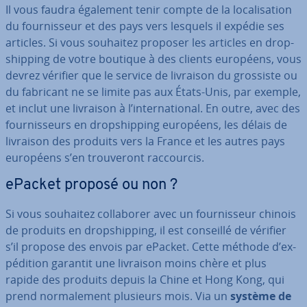
Il vous faudra également tenir compte de la lo­ca­li­sa­tion
du four­nis­seur et des pays vers lesquels il expédie ses
articles. Si vous souhaitez proposer les articles en drop­
ship­ping de votre boutique à des clients européens, vous
devrez vérifier que le service de livraison du grossiste ou
du fabricant ne se limite pas aux États-Unis, par exemple,
et inclut une livraison à l’in­ter­na­tio­nal. En outre, avec des
four­nis­seurs en drop­ship­ping européens, les délais de
livraison des produits vers la France et les autres pays
européens s’en trou­ve­ront rac­cour­cis.
ePacket proposé ou non ?
Si vous souhaitez col­la­bo­rer avec un four­nis­seur chinois
de produits en drop­ship­ping, il est conseillé de vérifier
s’il propose des envois par ePacket. Cette méthode d’ex­
pé­di­tion garantit une livraison moins chère et plus
rapide des produits depuis la Chine et Hong Kong, qui
prend nor­ma­le­ment plusieurs mois. Via un
système de