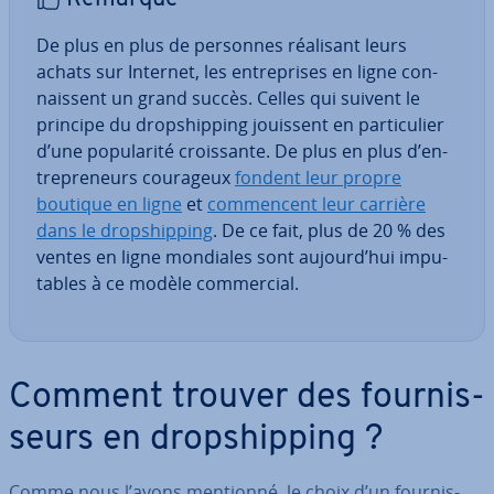
De plus en plus de personnes réalisant leurs
achats sur Internet, les en­tre­prises en ligne con­
nais­sent un grand succès. Celles qui suivent le
principe du drop­ship­ping jouissent en par­ti­cu­lier
d’une po­pu­la­rité crois­sante. De plus en plus d’en­
tre­pre­neurs courageux
fondent leur propre
boutique en ligne
et
com­men­cent leur carrière
dans le drop­ship­ping
. De ce fait, plus de 20 % des
ventes en ligne mondiales sont aujourd’hui im­pu­
tables à ce modèle com­mer­cial.
Comment trouver des four­nis­
seurs en drop­ship­ping ?
Comme nous l’avons mentionné, le choix d’un four­nis­