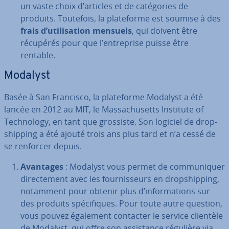
un vaste choix d’articles et de ca­té­go­ries de
produits. Toutefois, la pla­te­forme est soumise à des
frais d’uti­li­sa­tion mensuels
, qui doivent être
récupérés pour que l’en­tre­prise puisse être
rentable.
Modalyst
Basée à San Francisco, la pla­te­forme Modalyst a été
lancée en 2012 au MIT, le Mas­sa­chu­setts Institute of
Tech­no­logy, en tant que grossiste. Son logiciel de drop­
ship­ping a été ajouté trois ans plus tard et n’a cessé de
se renforcer depuis.
Avantages
: Modalyst vous permet de com­mu­ni­quer
di­rec­te­ment avec les four­nis­seurs en drop­ship­ping,
notamment pour obtenir plus d’in­for­ma­tions sur
des produits spé­ci­fiques. Pour toute autre question,
vous pouvez également contacter le service clientèle
de Modalyst, qui offre son as­sis­tance régulière via