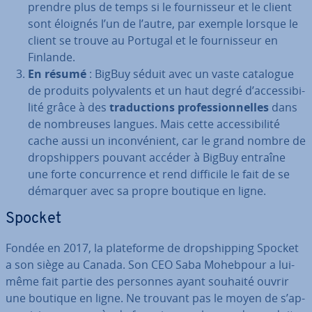
prendre plus de temps si le four­nis­seur et le client
sont éloignés l’un de l’autre, par exemple lorsque le
client se trouve au Portugal et le four­nis­seur en
Finlande.
En résumé
: BigBuy séduit avec un vaste catalogue
de produits po­ly­va­lents et un haut degré d’ac­ces­si­bi­
lité grâce à des
tra­duc­tions pro­fes­sion­nelles
dans
de nom­breuses langues. Mais cette ac­ces­si­bi­lité
cache aussi un in­con­vé­nient, car le grand nombre de
drop­ship­pers pouvant accéder à BigBuy entraîne
une forte con­cur­rence et rend difficile le fait de se
démarquer avec sa propre boutique en ligne.
Spocket
Fondée en 2017, la pla­te­forme de drop­ship­ping Spocket
a son siège au Canada. Son CEO Saba Mohebpour a lui-
même fait partie des personnes ayant souhaité ouvrir
une boutique en ligne. Ne trouvant pas le moyen de s’ap­