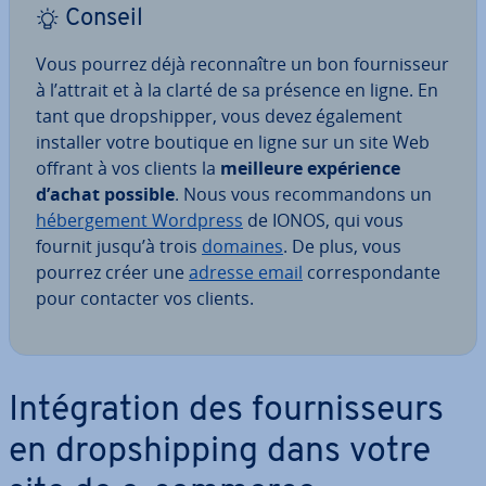
Conseil
Vous pourrez déjà re­con­naître un bon four­nis­seur
à l’attrait et à la clarté de sa présence en ligne. En
tant que drop­ship­per, vous devez également
installer votre boutique en ligne sur un site Web
offrant à vos clients la
meilleure ex­pé­rience
d’achat possible
. Nous vous re­com­man­dons un
hé­ber­ge­ment Wordpress
de IONOS, qui vous
fournit jusqu’à trois
domaines
. De plus, vous
pourrez créer une
adresse email
cor­res­pon­dante
pour contacter vos clients.
In­té­gra­tion des four­nis­seurs
en drop­ship­ping dans votre