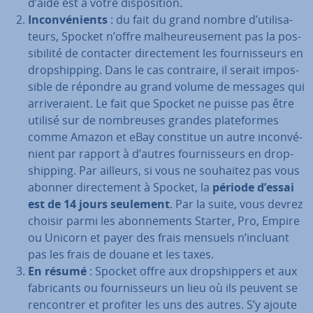
d’aide est à votre dis­po­si­tion.
In­con­vé­nients
: du fait du grand nombre d’uti­li­sa­
teurs, Spocket n’offre mal­heu­reu­se­ment pas la pos­
si­bi­lité de contacter di­rec­te­ment les four­nis­seurs en
drop­ship­ping. Dans le cas contraire, il serait im­pos­
sible de répondre au grand volume de messages qui
ar­ri­ve­raient. Le fait que Spocket ne puisse pas être
utilisé sur de nom­breuses grandes pla­te­formes
comme Amazon et eBay constitue un autre in­con­vé­
nient par rapport à d’autres four­nis­seurs en drop­
ship­ping. Par ailleurs, si vous ne souhaitez pas vous
abonner di­rec­te­ment à Spocket, la
période d’essai
est de 14 jours seulement
. Par la suite, vous devrez
choisir parmi les abon­ne­ments Starter, Pro, Empire
ou Unicorn et payer des frais mensuels n’incluant
pas les frais de douane et les taxes.
En résumé
: Spocket offre aux drop­ship­pers et aux
fa­bri­cants ou four­nis­seurs un lieu où ils peuvent se
ren­con­trer et profiter les uns des autres. S’y ajoute