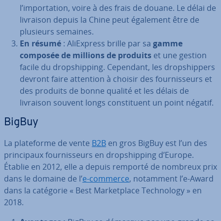
l’im­por­ta­tion, voire à des frais de douane. Le délai de
livraison depuis la Chine peut également être de
plusieurs semaines.
En résumé
: AliEx­press brille par sa
gamme
composée de millions de produits
et une gestion
facile du drop­ship­ping. Cependant, les drop­ship­pers
devront faire attention à choisir des four­nis­seurs et
des produits de bonne qualité et les délais de
livraison souvent longs cons­ti­tuent un point négatif.
BigBuy
La pla­te­forme de vente
B2B
en gros BigBuy est l’un des
prin­ci­paux four­nis­seurs en drop­ship­ping d’Europe.
Établie en 2012, elle a depuis remporté de nombreux prix
dans le domaine de l’
e-commerce
, notamment l’e-Award
dans la catégorie « Best Mar­ket­place Tech­no­logy » en
2018.