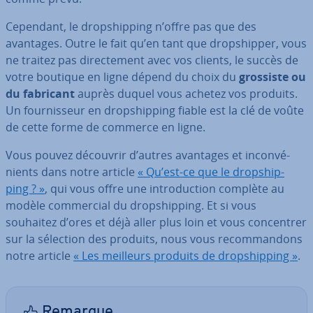
Cependant, le drop­ship­ping n’offre pas que des
avantages. Outre le fait qu’en tant que drop­ship­per, vous
ne traitez pas di­rec­te­ment avec vos clients, le succès de
votre boutique en ligne dépend du choix du
grossiste ou
du fabricant
auprès duquel vous achetez vos produits.
Un four­nis­seur en drop­ship­ping fiable est la clé de voûte
de cette forme de commerce en ligne.
Vous pouvez découvrir d’autres avantages et in­con­vé­
nients dans notre article
« Qu’est-ce que le drop­ship­
ping ? »
, qui vous offre une in­tro­duc­tion complète au
modèle com­mer­cial du drop­ship­ping. Et si vous
souhaitez d’ores et déjà aller plus loin et vous con­cen­trer
sur la sélection des produits, nous vous re­com­man­dons
notre article
« Les meilleurs produits de drop­ship­ping »
.
Remarque