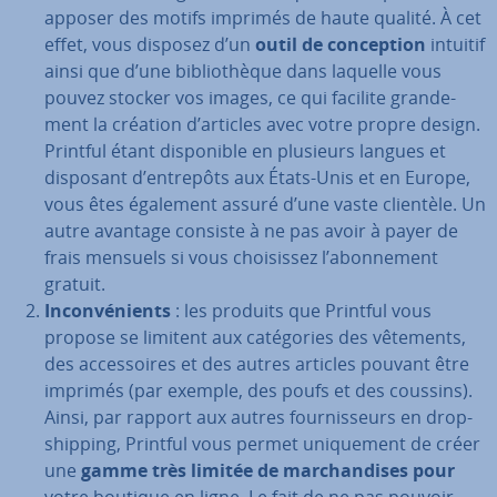
apposer des motifs imprimés de haute qualité. À cet
effet, vous disposez d’un
outil de con­cep­tion
intuitif
ainsi que d’une bi­blio­thèque dans laquelle vous
pouvez stocker vos images, ce qui facilite gran­de­
ment la création d’articles avec votre propre design.
Printful étant dis­po­nible en plusieurs langues et
disposant d’entrepôts aux États-Unis et en Europe,
vous êtes également assuré d’une vaste clientèle. Un
autre avantage consiste à ne pas avoir à payer de
frais mensuels si vous choi­sis­sez l’abon­ne­ment
gratuit.
In­con­vé­nients
: les produits que Printful vous
propose se limitent aux ca­té­go­ries des vêtements,
des ac­ces­soires et des autres articles pouvant être
imprimés (par exemple, des poufs et des coussins).
Ainsi, par rapport aux autres four­nis­seurs en drop­
ship­ping, Printful vous permet uni­que­ment de créer
une
gamme très limitée de mar­chan­dises pour