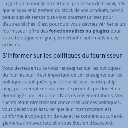
La gestion manuelle de certains processus de travail, tels
que le suivi et la gestion du stock de vos produits, prend
beaucoup de temps que vous pourriez utiliser pour
d’autres tâches. C’est pourquoi vous devriez vérifier si un
four­nis­seur offre des
fonc­tion­na­li­tés ou plugins
pour
votre boutique en ligne per­met­tant d’au­to­ma­ti­ser ces
activités.
S’informer sur les po­li­tiques du four­nis­seur
Vous devriez ensuite vous ren­seig­ner sur les po­li­tiques
du four­nis­seur. Il est important de se ren­seig­ner sur les
po­li­tiques ap­pli­quées par le four­nis­seur en drop­ship­
ping, par exemple en matière de produits perdus et en­
dom­ma­gés, de retours et d’autres ré­gle­men­ta­tions. Vos
clients étant di­rec­te­ment concernés par ces po­li­tiques,
vous devez vous assurer que leur trans­crip­tion est
conforme à votre point de vue et ne contient aucune ré­
gle­men­ta­tion avec laquelle vous êtes en désaccord.