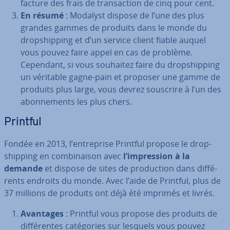
facture des frais de tran­sac­tion de cinq pour cent.
En résumé
: Modalyst dispose de l’une des plus
grandes gammes de produits dans le monde du
drop­ship­ping et d’un service client fiable auquel
vous pouvez faire appel en cas de problème.
Cependant, si vous souhaitez faire du drop­ship­ping
un véritable gagne-pain et proposer une gamme de
produits plus large, vous devrez souscrire à l’un des
abon­ne­ments les plus chers.
Printful
Fondée en 2013, l’en­tre­prise Printful propose le drop­
ship­ping en com­bi­nai­son avec
l’im­pres­sion à la
demande
et dispose de sites de pro­duc­tion dans dif­fé­
rents endroits du monde. Avec l’aide de Printful, plus de
37 millions de produits ont déjà été imprimés et livrés.
Avantages
: Printful vous propose des produits de
dif­fé­rentes ca­té­go­ries sur lesquels vous pouvez