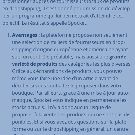
pro­vi­sion­ner auprès de four­nis­seurs locaux de produits
en drop­ship­ping, il s’est donné pour mission de dé­ve­lop­
per un programme qui lui per­met­trait d’atteindre cet
objectif. Le résultat s’appelle Spocket.
Avantages
: la pla­te­forme propose non seulement
une sélection de milliers de four­nis­seurs en drop­
ship­ping d’origine eu­ro­péenne et amé­ri­caine ayant
subi un contrôle préalable, mais aussi une
grande
variété de produits
des ca­té­go­ries les plus diverses.
Grâce aux échan­til­lons de produits, vous pouvez
même vous faire une idée d’un article avant de
décider si vous souhaitez le proposer dans votre
boutique. Par ailleurs, grâce à une mise à jour au­to­
ma­tique, Spocket vous indique en per­ma­nence les
stocks actuels. Il n’y a donc aucun risque de
proposer à la vente des produits qui ne sont pas dis­
po­nibles. Et si vous avez des questions sur la pla­te­
forme ou sur le drop­ship­ping en général, un centre