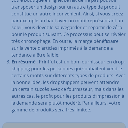
votre boutique en ligne. Le fait de ne pas pouvoir
trans­po­ser un design sur un autre type de produit
constitue un autre in­con­vé­nient. Ainsi, si vous créez
par exemple un haut avec un motif re­pré­sen­tant un
soleil, vous devez le sau­ve­gar­der et repartir de zéro
pour le produit suivant. Ce processus peut se révéler
très chro­no­phage. En outre, la marge bé­né­fi­ciaire
sur la vente d’articles imprimés à la demande a
tendance à être faible.
En résumé
: Printful est un bon four­nis­seur en drop­
ship­ping pour les personnes qui sou­hai­tent vendre
certains motifs sur dif­fé­rents types de produits. Avec
la bonne idée, les drop­ship­pers peuvent atteindre
un certain succès avec ce four­nis­seur, mais dans les
autres cas, le profit pour les produits d’im­pres­sion à
la demande sera plutôt modéré. Par ailleurs, votre
gamme de produits sera très limitée.