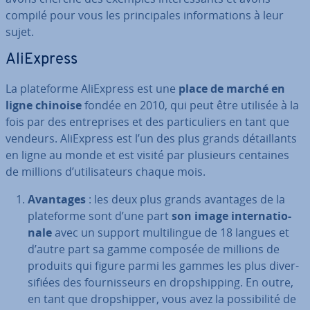
compilé pour vous les prin­ci­pales in­for­ma­tions à leur
sujet.
AliEx­press
La pla­te­forme AliEx­press est une
place de marché en
ligne chinoise
fondée en 2010, qui peut être utilisée à la
fois par des en­tre­prises et des par­ti­cu­liers en tant que
vendeurs. AliEx­press est l’un des plus grands dé­tail­lants
en ligne au monde et est visité par plusieurs centaines
de millions d’uti­li­sa­teurs chaque mois.
Avantages
: les deux plus grands avantages de la
pla­te­forme sont d’une part
son image in­ter­na­tio­
nale
avec un support mul­ti­lingue de 18 langues et
d’autre part sa gamme composée de millions de
produits qui figure parmi les gammes les plus di­ver­
si­fiées des four­nis­seurs en drop­ship­ping. En outre,
en tant que drop­ship­per, vous avez la pos­si­bi­lité de