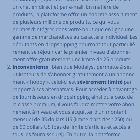
un chat en direct et par e-mail. En matière de
produits, la pla­te­forme offre un énorme as­sor­ti­ment
de plusieurs millions de produits, ce qui vous
permet d’intégrer dans votre boutique en ligne une
gamme de mar­chan­dises au caractère in­di­vi­duel. Les
débutants en drop­ship­ping pourront tout par­ti­cu­liè­
re­ment se réjouir car le premier niveau d’abon­ne­
ment offre gra­tui­te­ment une limite de 25 produits.
In­con­vé­nients
: bien que Modalyst permette à ses
uti­li­sa­teurs de s’abonner gra­tui­te­ment à un abon­ne­
ment « hobby », celui-ci est
sé­vè­re­ment limité
par
rapport à ses al­ter­na­tives. Pour accéder à davantage
de four­nis­seurs en drop­ship­ping ainsi qu’à ceux de
la classe premium, il vous faudra mettre votre abon­
ne­ment à niveau et vous acquitter d’un montant
mensuel de 35 dollars US (limite d’articles : 250) ou
de 90 dollars US (pas de limite d’articles et accès à
tous les four­nis­seurs). En outre, la pla­te­forme