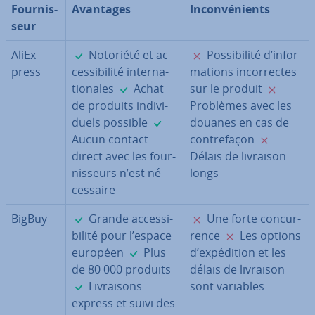
Four­nis­
Avantages
In­con­vé­nients
seur
✓
✗
AliEx­
Notoriété et ac­
Pos­si­bi­lité d’in­for­
press
ces­si­bi­lité in­ter­na­
ma­tions in­cor­rectes
✓
✗
tio­nales
Achat
sur le produit
de produits in­di­vi­
Problèmes avec les
✓
duels possible
douanes en cas de
✗
Aucun contact
con­tre­fa­çon
direct avec les four­
Délais de livraison
nis­seurs n’est né­
longs
ces­saire
✓
✗
BigBuy
Grande ac­ces­si­
Une forte con­cur­
✗
bi­lité pour l’espace
rence
Les options
✓
européen
Plus
d’ex­pé­di­tion et les
de 80 000 produits
délais de livraison
✓
Li­vrai­sons
sont variables
express et suivi des