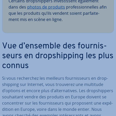
Certains drop­ship­pers in­ves­tis­sent également
dans des
photos de produits
pro­fes­sion­nelles afin
que les produits qu’ils vendent soient par­fai­te­
ment mis en scène en ligne.
Vue d’ensemble des four­nis­
seurs en drop­ship­ping les plus
connus
Si vous re­cher­chez les meilleurs four­nis­seurs en drop­
ship­ping sur Internet, vous trouverez une multitude
d’options et encore plus d’al­ter­na­tives. Les drop­ship­pers
sou­hai­tant vendre des produits en Europe doivent se
con­cen­trer sur les four­nis­seurs qui proposent une ex­pé­
di­tion en Europe, voire dans le monde entier. Nous
avons cherché des exemples in­té­res­sants et avons