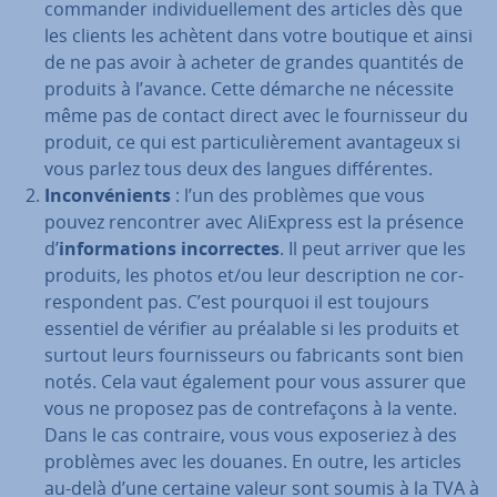
commander in­di­vi­duel­le­ment des articles dès que
les clients les achètent dans votre boutique et ainsi
de ne pas avoir à acheter de grandes quantités de
produits à l’avance. Cette démarche ne nécessite
même pas de contact direct avec le four­nis­seur du
produit, ce qui est par­ti­cu­liè­re­ment avan­ta­geux si
vous parlez tous deux des langues dif­fé­rentes.
In­con­vé­nients
: l’un des problèmes que vous
pouvez ren­con­trer avec AliEx­press est la présence
d’
in­for­ma­tions in­cor­rectes
. Il peut arriver que les
produits, les photos et/ou leur des­crip­tion ne cor­
res­pon­dent pas. C’est pourquoi il est toujours
essentiel de vérifier au préalable si les produits et
surtout leurs four­nis­seurs ou fa­bri­cants sont bien
notés. Cela vaut également pour vous assurer que
vous ne proposez pas de con­tre­fa­çons à la vente.
Dans le cas contraire, vous vous ex­po­se­riez à des
problèmes avec les douanes. En outre, les articles
au-delà d’une certaine valeur sont soumis à la TVA à