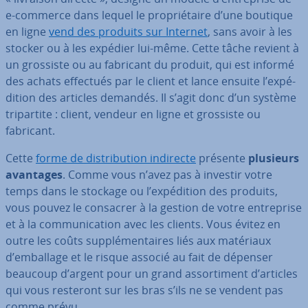
e-commerce dans lequel le pro­prié­taire d’une boutique
en ligne
vend des produits sur Internet
, sans avoir à les
stocker ou à les expédier lui-même. Cette tâche revient à
un grossiste ou au fabricant du produit, qui est informé
des achats effectués par le client et lance ensuite l’ex­pé­
di­tion des articles demandés. Il s’agit donc d’un système
tri­par­tite : client, vendeur en ligne et grossiste ou
fabricant.
Cette
forme de dis­tri­bu­tion indirecte
présente
plusieurs
avantages
. Comme vous n’avez pas à investir votre
temps dans le stockage ou l’ex­pé­di­tion des produits,
vous pouvez le consacrer à la gestion de votre en­tre­prise
et à la com­mu­ni­ca­tion avec les clients. Vous évitez en
outre les coûts sup­plé­men­taires liés aux matériaux
d’emballage et le risque associé au fait de dépenser
beaucoup d’argent pour un grand as­sor­ti­ment d’articles
qui vous resteront sur les bras s’ils ne se vendent pas
comme prévu.