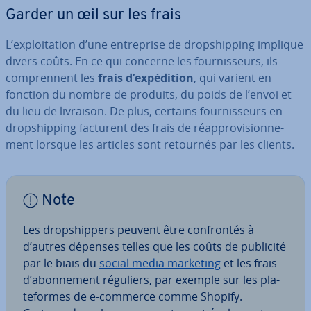
Garder un œil sur les frais
L’ex­ploi­ta­tion d’une en­tre­prise de drop­ship­ping implique
divers coûts. En ce qui concerne les four­nis­seurs, ils
com­pren­nent les
frais d’ex­pé­di­tion
, qui varient en
fonction du nombre de produits, du poids de l’envoi et
du lieu de livraison. De plus, certains four­nis­seurs en
drop­ship­ping facturent des frais de réap­pro­vi­sion­ne­
ment lorsque les articles sont retournés par les clients.
Note
Les drop­ship­pers peuvent être con­fron­tés à
d’autres dépenses telles que les coûts de publicité
par le biais du
social media marketing
et les frais
d’abon­ne­ment réguliers, par exemple sur les pla­
te­formes de e-commerce comme Shopify.