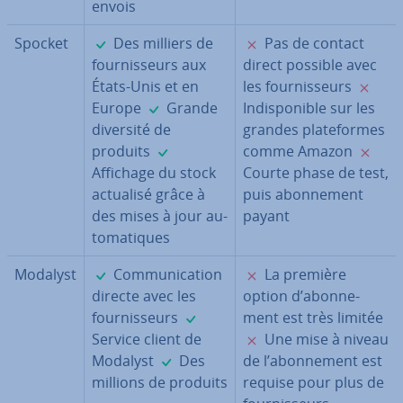
envois
✓
✗
Spocket
Des milliers de
Pas de contact
four­nis­seurs aux
direct possible avec
✗
États-Unis et en
les four­nis­seurs
✓
Europe
Grande
In­dis­po­nible sur les
diversité de
grandes pla­te­formes
✓
✗
produits
comme Amazon
Affichage du stock
Courte phase de test,
actualisé grâce à
puis abon­ne­ment
des mises à jour au­
payant
to­ma­tiques
✓
✗
Modalyst
Com­mu­ni­ca­tion
La première
directe avec les
option d’abon­ne­
✓
four­nis­seurs
ment est très limitée
✗
Service client de
Une mise à niveau
✓
Modalyst
Des
de l’abon­ne­ment est
millions de produits
requise pour plus de