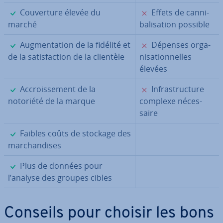
✓
✗
Cou­ver­ture élevée du
Effets de can­ni­
marché
ba­li­sa­tion possible
✓
✗
Aug­men­ta­tion de la fidélité et
Dépenses or­ga­
de la sa­tis­fac­tion de la clientèle
ni­sa­tion­nelles
élevées
✓
✗
Ac­crois­se­ment de la
In­fras­truc­ture
notoriété de la marque
complexe né­ces­
saire
✓
Faibles coûts de stockage des
mar­chan­dises
✓
Plus de données pour
l’analyse des groupes cibles
Conseils pour choisir les bons