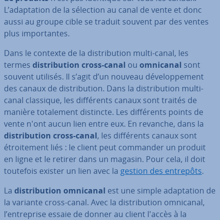
L’adap­ta­tion de la sélection au canal de vente et donc
aussi au groupe cible se traduit souvent par des ventes
plus im­por­tantes.
Dans le contexte de la dis­tri­bu­tion multi-canal, les
termes
dis­tri­bu­tion cross-canal
ou
omnicanal
sont
souvent utilisés. Il s’agit d’un nouveau dé­ve­lop­pe­ment
des canaux de dis­tri­bu­tion. Dans la dis­tri­bu­tion multi-
canal classique, les dif­fé­rents canaux sont traités de
manière to­ta­le­ment distincte. Les dif­fé­rents points de
vente n'ont aucun lien entre eux. En revanche, dans la
dis­tri­bu­tion cross-canal
, les dif­fé­rents canaux sont
étroi­te­ment liés : le client peut commander un produit
en ligne et le retirer dans un magasin. Pour cela, il doit
toutefois exister un lien avec la
gestion des entrepôts
.
La
dis­tri­bu­tion omnicanal
est une simple adap­ta­tion de
la variante cross-canal. Avec la dis­tri­bu­tion omnicanal,
l’en­tre­prise essaie de donner au client l'accès à la