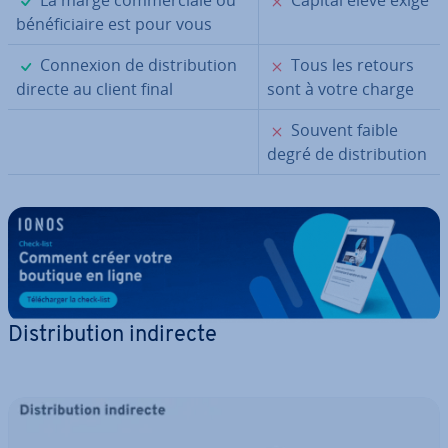
La marge com­mer­ciale ou
Capital élevé exigé
bé­né­fi­ciaire est pour vous
✓
✗
Connexion de dis­tri­bu­tion
Tous les retours
directe au client final
sont à votre charge
✗
Souvent faible
degré de dis­tri­bu­tion
Dis­tri­bu­tion indirecte