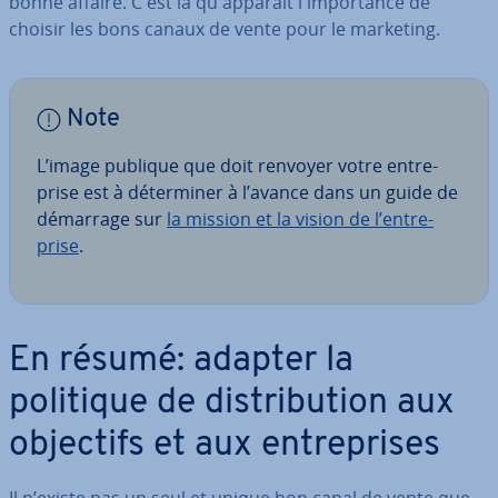
bonne affaire. C'est là qu'ap­pa­raît l'im­por­tance de
choisir les bons canaux de vente pour le marketing.
Note
L’image publique que doit renvoyer votre en­tre­
prise est à dé­ter­mi­ner à l’avance dans un guide de
démarrage sur
la mission et la vision de l’en­tre­
prise
.
En résumé: adapter la
politique de dis­tri­bu­tion aux
objectifs et aux en­tre­prises