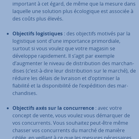
important à cet égard, de même que la mesure dans
laquelle une solution plus éco­lo­gique est associée à
des coûts plus élevés.
Objectifs lo­gis­tiques
: des objectifs motivés par la
lo­gis­tique sont d'une im­por­tance pri­mor­diale,
surtout si vous voulez que votre magasin se
développe ra­pi­de­ment. Il s’agit par exemple
d’augmenter le niveau de dis­tri­bu­tion des mar­chan­
dises (c’est-à-dire leur dis­tri­bu­tion sur le marché), de
réduire les délais de livraison et d’optimiser la
fiabilité et la dis­po­ni­bi­lité de l’ex­pé­di­tion des mar­
chan­dises.
Objectifs axés sur la con­cur­rence
: avec votre
concept de vente, vous voulez vous démarquer de
vos con­cur­rents. Vous souhaitez peut-être même
chasser vos con­cur­rents du marché de manière
ciblée, en veillant à ce que les mesures né­ces­saires