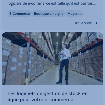
logiciels de e-commerce est telle qu’il est parfois
compliqué de s’y retrouver ! Notre com­pa­ra­tif des
E-Commerce
Boutique en Ligne
Magento
boutiques en ligne vous fournit des points de
repère et une com­pa­rai­son des…
Lire la suite
Les logiciels de gestion de stock en
ligne pour votre e-commerce