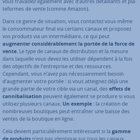
vous tra­vail­lez également avec d’autres dé­tail­lants et pla­
te­formes de vente (comme Amazon).
Dans ce genre de situation, vous contactez vous-même
le con­som­ma­teur final via certains canaux et proposez
vos produits via un in­ter­mé­diaire, ce qui peut
augmenter con­si­dé­ra­ble­ment la portée de la force de
vente
. Le type de canaux de dis­tri­bu­tion et la mesure
dans laquelle vous devez les utiliser dépendent à la fois
des objectifs de l'en­tre­prise et des res­sources.
Cependant, vous n’avez pas né­ces­sai­re­ment besoin
d’augmenter votre portée : si vous atteignez déjà une
grande partie de votre cible via un canal, des
effets de
can­ni­ba­li­sa­tion
peuvent également se produire si vous
utilisez plusieurs canaux.
Un exemple
: la création de
nom­breuses boutiques peut entraîner une baisse des
ventes de la boutique en ligne.
Cela devient par­ti­cu­liè­re­ment in­té­res­sant si la
gamme
de produits
n’est pas identique sur tous les canaux.