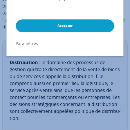
boutique en ligne. Afin de pour­suivre de manière fruc­
tueuse votre dé­ve­lop­pe­ment, vous devez planifier à
l’avance d’autres éléments : une com­po­sante es­sen­tielle
Accepter
du
marketing mix
est en effet la
dis­tri­bu­tion.
Paramètres
Dé­fi­ni­tion
Dis­tri­bu­tion
: le domaine des processus de
gestion qui traite di­rec­te­ment de la vente de biens
ou de services s'appelle la dis­tri­bu­tion. Elle
comprend aussi en premier lieu la lo­gis­tique, le
service après-vente ainsi que les personnes de
contact pour les com­mer­çants ou en­tre­prises. Les
décisions stra­té­giques con­cer­nant la dis­tri­bu­tion
sont col­lec­ti­ve­ment appelées politique de dis­tri­bu­
tion.