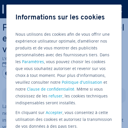
Digital Guide
Informations sur les cookies
Aller au contenu principal
Politique de dis­tri­bu­tion : quel
Nous utilisons des cookies afin de vous offrir une
est le canal le plus adapté à
expérience utilisateur optimale, d’améliorer nos
produits et de vous montrer des publicités
votre en­tre­prise ?
personnalisées avec des fournisseurs tiers. Dans
L'équipe édi­to­riale IONOS
les
Paramètres
, vous pouvez choisir les cookies
13/09/2019
que vous souhaitez autoriser et revenir sur vos
Partager sur Facebook
Partager sur Twitter
Partager sur LinkedIn
choix à tout moment. Pour plus d'informations,
veuillez consulter notre
Politique d'utilisation
et
notre
Clause de confidentialité
. Même si vous
Sommaire
choisissez de les
refuser
, les cookies techniques
indispensables seront installés.
La présence en ligne de votre boutique est opé­ra­tion­
En cliquant sur
Accepter
, vous consentez à cette
nelle et les produits proposés sont com­plè­te­ment
utilisation des cookies et autorisez la transmission
intégrés dans le système. La publicité a fait son travail et
de vos données à des pays tiers.
voilà déjà les premiers clients navigants sur votre