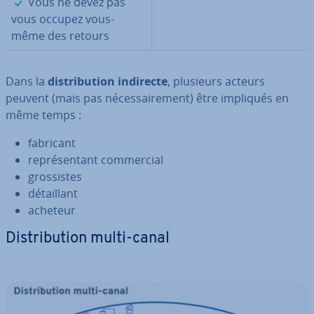
✓
Vous ne devez pas
vous occupez vous-
même des retours
Dans la
dis­tri­bu­tion
indirecte
, plusieurs acteurs
peuvent (mais pas né­ces­sai­re­ment) être impliqués en
même temps :
fabricant
re­pré­sen­tant com­mer­cial
gros­sistes
dé­tail­lant
acheteur
Dis­tri­bu­tion multi-canal