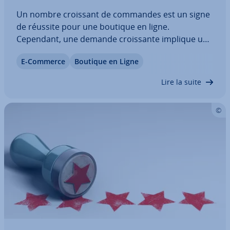
Un nombre croissant de commandes est un signe
de réussite pour une boutique en ligne.
Cependant, une demande crois­sante implique un
service de lo­gis­tique par­ti­cu­liè­re­ment structuré
E-Commerce
Boutique en Ligne
pour vous éviter toute con­sé­quence fâcheuse. Se
doter d’un logiciel de gestion de stock est donc…
Lire la suite