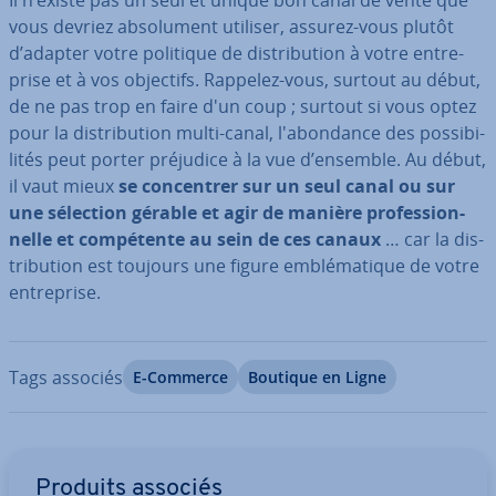
Il n’existe pas un seul et unique bon canal de vente que
vous devriez ab­so­lu­ment utiliser, assurez-vous plutôt
d’adapter votre politique de dis­tri­bu­tion à votre en­tre­
prise et à vos objectifs. Rappelez-vous, surtout au début,
de ne pas trop en faire d'un coup ; surtout si vous optez
pour la dis­tri­bu­tion multi-canal, l'abon­dance des pos­si­bi­
li­tés peut porter préjudice à la vue d’ensemble. Au début,
il vaut mieux
se con­cen­trer sur un seul canal ou sur
une sélection gérable et agir de manière pro­fes­sion­
nelle et com­pé­tente au sein de ces canaux
… car la dis­
tri­bu­tion est toujours une figure em­blé­ma­tique de votre
en­tre­prise.
Tags associés
E-Commerce
Boutique en Ligne
Aller au menu principal
Produits associés