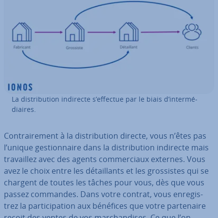
La dis­tri­bu­tion indirecte s’effectue par le biais d’in­ter­mé­
diaires.
Con­trai­re­ment à la dis­tri­bu­tion directe, vous n’êtes pas
l’unique ges­tion­naire dans la dis­tri­bu­tion indirecte mais
tra­vail­lez avec des agents com­mer­ciaux externes. Vous
avez le choix entre les dé­tail­lants et les gros­sistes qui se
chargent de toutes les tâches pour vous, dès que vous
passez commandes. Dans votre contrat, vous en­re­gis­
trez la par­ti­ci­pa­tion aux bénéfices que votre par­te­naire
reçoit des ventes de vos mar­chan­dises. Ce que l’on