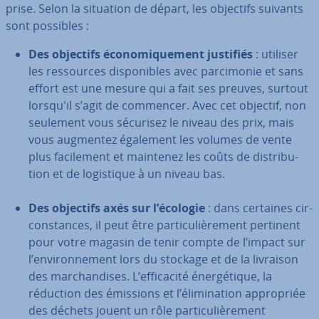
prise. Selon la situation de départ, les objectifs suivants
sont possibles :
Des objectifs éco­no­mi­que­ment justifiés
: utiliser
les res­sources dis­po­nibles avec par­ci­mo­nie et sans
effort est une mesure qui a fait ses preuves, surtout
lorsqu'il s’agit de commencer. Avec cet objectif, non
seulement vous sécurisez le niveau des prix, mais
vous augmentez également les volumes de vente
plus fa­ci­le­ment et maintenez les coûts de dis­tri­bu­
tion et de lo­gis­tique à un niveau bas.
Des objectifs axés sur l’écologie
: dans certaines cir­
cons­tances, il peut être par­ti­cu­liè­re­ment pertinent
pour votre magasin de tenir compte de l’impact sur
l’en­vi­ron­ne­ment lors du stockage et de la livraison
des mar­chan­dises. L’ef­fi­ca­cité éner­gé­tique, la
réduction des émissions et l’éli­mi­na­tion ap­pro­priée
des déchets jouent un rôle par­ti­cu­liè­re­ment