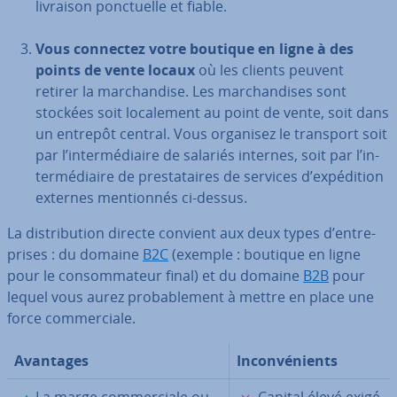
livraison ponc­tuelle et fiable.
Vous connectez votre boutique en ligne à des
points de vente locaux
où les clients peuvent
retirer la mar­chan­dise. Les mar­chan­dises sont
stockées soit lo­ca­le­ment au point de vente, soit dans
un entrepôt central. Vous organisez le transport soit
par l’in­ter­mé­diaire de salariés internes, soit par l’in­
ter­mé­diaire de pres­ta­taires de services d’ex­pé­di­tion
externes men­tion­nés ci-dessus.
La dis­tri­bu­tion directe convient aux deux types d’en­tre­
prises : du domaine
B2C
(exemple : boutique en ligne
pour le con­som­ma­teur final) et du domaine
B2B
pour
lequel vous aurez pro­ba­ble­ment à mettre en place une
force com­mer­ciale.
Avantages
In­con­vé­nients
✓
✗