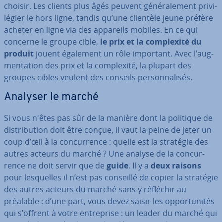
choisir. Les clients plus âgés peuvent gé­né­ra­le­ment pri­vi­
lé­gier le hors ligne, tandis qu’une clientèle jeune préfère
acheter en ligne via des appareils mobiles. En ce qui
concerne le groupe cible,
le prix et la com­plexité du
produit
jouent également un rôle important. Avec l’aug­
men­ta­tion des prix et la com­plexité, la plupart des
groupes cibles veulent des conseils per­son­na­li­sés.
Analyser le marché
Si vous n'êtes pas sûr de la manière dont la politique de
dis­tri­bu­tion doit être conçue, il vaut la peine de jeter un
coup d’œil à la con­cur­rence : quelle est la stratégie des
autres acteurs du marché ? Une analyse de la con­cur­
rence ne doit servir que de
guide
. Il y a
deux raisons
pour les­quelles il n’est pas conseillé de copier la stratégie
des autres acteurs du marché sans y réfléchir au
préalable : d’une part, vous devez saisir les op­por­tu­ni­tés
qui s’offrent à votre en­tre­prise : un leader du marché qui