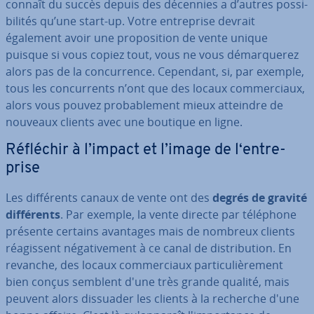
connaît du succès depuis des décennies a d’autres pos­si­
bi­li­tés qu’une start-up. Votre en­tre­prise devrait
également avoir une pro­po­si­tion de vente unique
puisque si vous copiez tout, vous ne vous dé­mar­que­rez
alors pas de la con­cur­rence. Cependant, si, par exemple,
tous les con­cur­rents n’ont que des locaux com­mer­ciaux,
alors vous pouvez pro­ba­ble­ment mieux atteindre de
nouveaux clients avec une boutique en ligne.
Réfléchir à l’impact et l’image de l‘en­tre­
prise
Les dif­fé­rents canaux de vente ont des
degrés de gravité
dif­fé­rents
. Par exemple, la vente directe par téléphone
présente certains avantages mais de nombreux clients
réa­gis­sent né­ga­ti­ve­ment à ce canal de dis­tri­bu­tion. En
revanche, des locaux com­mer­ciaux par­ti­cu­liè­re­ment
bien conçus semblent d'une très grande qualité, mais
peuvent alors dissuader les clients à la recherche d'une