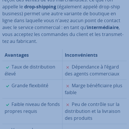
appelle le
drop-shipping
(également appelé drop-ship
business) permet une autre variante de boutique en
ligne dans laquelle vous n'avez aucun point de contact
avec le service com­mer­cial : en tant qu’
in­ter­mé­diaire
,
vous acceptez les commandes du client et les trans­met­
tez au fabricant.
Avantages
In­con­vé­nients
✓
✗
Taux de dis­tri­bu­tion
Dé­pen­dance à l’égard
élevé
des agents com­mer­ciaux
✓
✗
Grande flexi­bi­lité
Marge bé­né­fi­ciaire plus
faible
✓
✗
Faible niveau de fonds
Peu de contrôle sur la
propres requis
dis­tri­bu­tion et la livraison
des produits