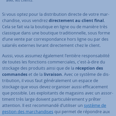
avec les clients.
Si vous optez pour la dis­tri­bu­tion directe de votre mar­
chan­dise, vous vendrez
di­rec­te­ment au client final
.
Cela se fait via la boutique en ligne ou de manière très
classique dans une boutique tra­di­tion­nelle, sous forme
d’une vente par cor­res­pon­dance hors ligne ou par des
salariés externes livrant di­rec­te­ment chez le client.
Aussi, vous assumez également l’entière res­pon­sa­bi­lité
de toutes les fonctions com­mer­ciales, c'est-à-dire du
stockage des produits ainsi que de la
réception des
commandes
et de la
livraison
. Avec ce système de dis­
tri­bu­tion, il vous faut gé­né­ra­le­ment un espace de
stockage que vous devez organiser aussi ef­fi­ca­ce­ment
que possible. Les ex­ploi­tants de magasins avec un as­sor­
ti­ment très large doivent par­ti­cu­liè­re­ment y prêter
attention. Il est re­com­mandé d’utiliser un
système de
gestion des mar­chan­dises
qui permet de répondre aux