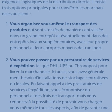
exigences lo­gis­tiques de la dis­tri­bu­tion directe. Il existe
trois options prin­ci­pales pour trans­fé­rer les mar­chan­
dises au client :
Vous organisez vous-même le transport des
produits
qui sont stockés de manière cen­tra­li­sée
dans un grand entrepôt et éven­tuel­le­ment dans des
entrepôts locaux sup­plé­men­taires, avec leur propre
personnel et leurs propres moyens de transport.
Vous pouvez passer par un pres­ta­taire de services
d'ex­pé­di­tion
tel que DHL, UPS ou Chro­no­post pour
livrer la mar­chan­dise. Ici aussi, vous avez gé­né­ra­le­
ment besoin d’ins­tal­la­tions de stockage cen­tra­li­sées
ou locales. En faisant appel à des pres­ta­taires de
services d’ex­pé­di­tion, vous éco­no­mi­sez du
personnel et des frais de transport mais vous
renoncez à la pos­si­bi­lité de pouvoir vous charger
vous-même de tous les aspects, afin de garantir une