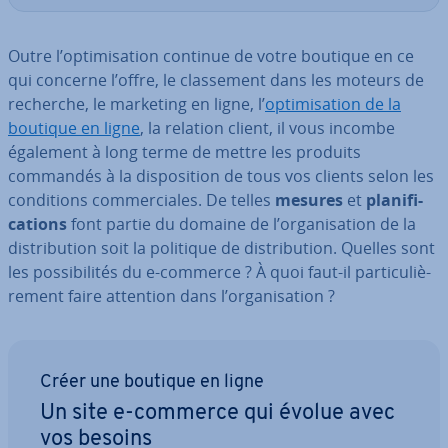
Outre l’op­ti­mi­sa­tion continue de votre boutique en ce
qui concerne l’offre, le clas­se­ment dans les moteurs de
recherche, le marketing en ligne, l’
op­ti­mi­sa­tion de la
boutique en ligne
, la relation client, il vous incombe
également à long terme de mettre les produits
commandés à la dis­po­si­tion de tous vos clients selon les
con­di­tions com­mer­ciales. De telles
mesures
et
pla­ni­fi­
ca­tions
font partie du domaine de l’or­ga­ni­sa­tion de la
dis­tri­bu­tion soit la politique de dis­tri­bu­tion. Quelles sont
les pos­si­bi­li­tés du e-commerce ? À quoi faut-il par­ti­cu­liè­
re­ment faire attention dans l’or­ga­ni­sa­tion ?
Créer une boutique en ligne
Un site e-commerce qui évolue avec
vos besoins