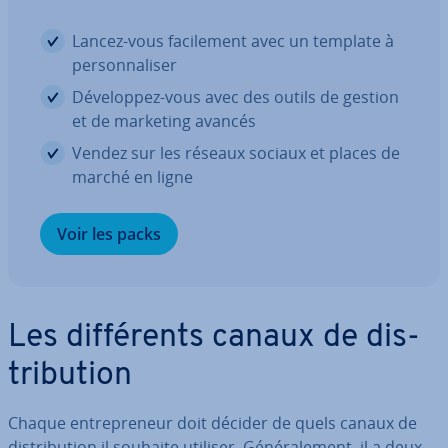
Lancez-vous fa­ci­le­ment avec un template à
per­son­na­li­ser
Dé­ve­lop­pez-vous avec des outils de gestion
et de marketing avancés
Vendez sur les réseaux sociaux et places de
marché en ligne
Voir les packs
Les dif­fé­rents canaux de dis­
tri­bu­tion
Chaque en­tre­pre­neur doit décider de quels canaux de
dis­tri­bu­tion il souhaite utiliser. Gé­né­ra­le­ment, il a deux