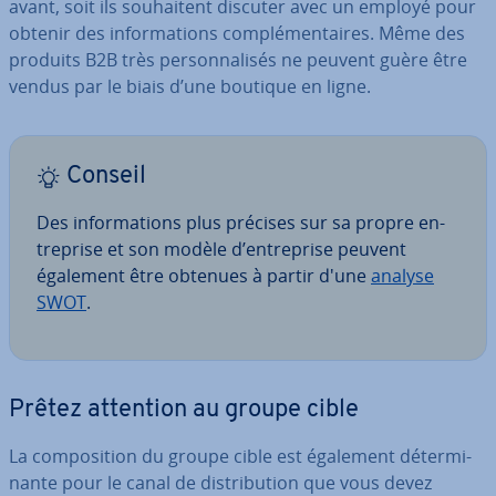
avant, soit ils sou­hai­tent discuter avec un employé pour
obtenir des in­for­ma­tions com­plé­men­taires. Même des
produits B2B très per­son­na­li­sés ne peuvent guère être
vendus par le biais d’une boutique en ligne.
Conseil
Des in­for­ma­tions plus précises sur sa propre en­
tre­prise et son modèle d’en­tre­prise peuvent
également être obtenues à partir d'une
analyse
SWOT
.
Prêtez attention au groupe cible
La com­po­si­tion du groupe cible est également dé­ter­mi­
nante pour le canal de dis­tri­bu­tion que vous devez