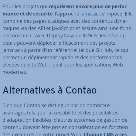
Pour les projets qui
re­quiè­rent encore plus de per­for­
mance et de sécurité
, l’approche
Jamstack
s’impose. Elle
combine des pages statiques avec des contenus dy­na­
miques via des API et Ja­vaS­cript et assure ainsi une forte
per­for­mance. Avec
Deploy Now
de IONOS, les dé­ve­lop­
peurs peuvent déployer ef­fi­ca­ce­ment des projets
Jamstack à partir d’un ré­fé­ren­tiel tel que GitHub, ce qui
permet un dé­ploie­ment rapide et des per­for­mances
élevées du site Web : idéal pour les ap­pli­ca­tions Web
modernes.
Al­ter­na­tives à Contao
Bien que Contao se distingue par de nombreux
avantages tels que l’ac­ces­si­bi­lité et des pos­si­bi­li­tés
d’adap­ta­tion flexibles, d’autres systèmes de gestion de
contenu doivent être pris en con­si­dé­ra­tion en fonction
des exigences de votre projet Web.
Chaque CMS a ses