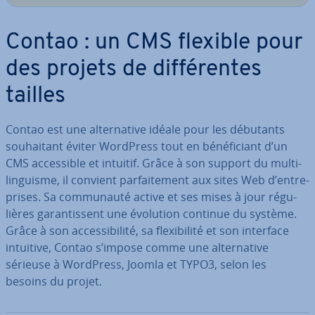
Contao : un CMS flexible pour
des projets de dif­fé­rentes
tailles
Contao est une al­ter­na­tive idéale pour les débutants
sou­hai­tant éviter WordPress tout en bé­né­fi­ciant d’un
CMS ac­ces­sible et intuitif. Grâce à son support du mul­ti­
lin­guisme, il convient par­fai­te­ment aux sites Web d’en­tre­
prises. Sa com­mu­nauté active et ses mises à jour ré­gu­
lières ga­ran­tis­sent une évolution continue du système.
Grâce à son ac­ces­si­bi­lité, sa flexi­bi­lité et son interface
intuitive, Contao s’impose comme une al­ter­na­tive
sérieuse à WordPress, Joomla et TYPO3, selon les
besoins du projet.