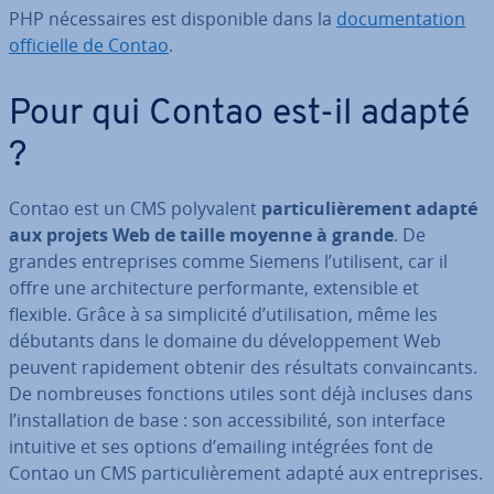
PHP né­ces­saires est dis­po­nible dans la
do­cu­men­ta­tion
of­fi­cielle de Contao
.
Pour qui Contao est-il adapté
?
Contao est un CMS po­ly­va­lent
par­ti­cu­liè­re­ment adapté
aux projets Web de taille moyenne à grande
. De
grandes en­tre­prises comme Siemens l’utilisent, car il
offre une ar­chi­tec­ture per­for­mante, ex­ten­sible et
flexible. Grâce à sa sim­pli­cité d’uti­li­sa­tion, même les
débutants dans le domaine du dé­ve­lop­pe­ment Web
peuvent ra­pi­de­ment obtenir des résultats con­vain­cants.
De nom­breuses fonctions utiles sont déjà incluses dans
l’ins­tal­la­tion de base : son ac­ces­si­bi­lité, son interface
intuitive et ses options d’emailing intégrées font de
Contao un CMS par­ti­cu­liè­re­ment adapté aux en­tre­prises.