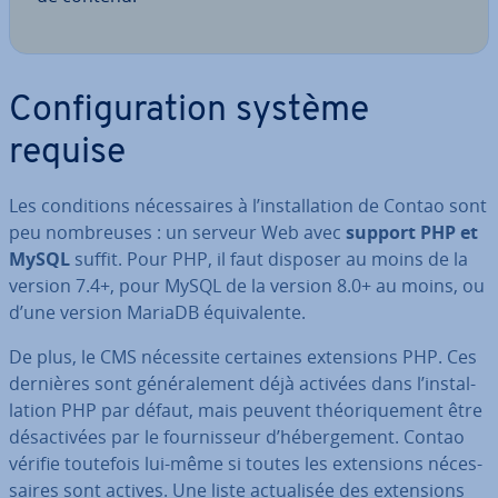
Con­fi­gu­ra­tion système
requise
Les con­di­tions né­ces­saires à l’ins­tal­la­tion de Contao sont
peu nom­breuses : un serveur Web avec
support PHP et
MySQL
suffit. Pour PHP, il faut disposer au moins de la
version 7.4+, pour MySQL de la version 8.0+ au moins, ou
d’une version MariaDB équi­va­lente.
De plus, le CMS nécessite certaines ex­ten­sions PHP. Ces
dernières sont gé­né­ra­le­ment déjà activées dans l’ins­tal­
la­tion PHP par défaut, mais peuvent théo­ri­que­ment être
dé­sac­ti­vées par le four­nis­seur d’hé­ber­ge­ment. Contao
vérifie toutefois lui-même si toutes les ex­ten­sions né­ces­
saires sont actives. Une liste ac­tua­li­sée des ex­ten­sions