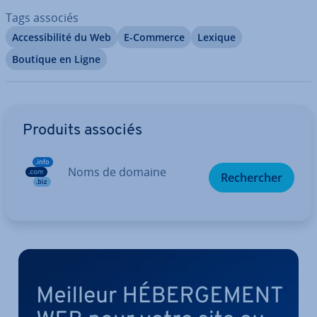
Tags associés
Ac­ces­si­bi­lité du Web
E-Commerce
Lexique
Boutique en Ligne
Aller au menu principal
Produits associés
Noms de domaine
Re­cher­cher