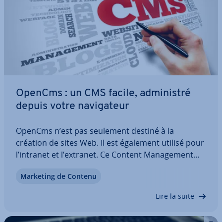
OpenCms : un CMS facile, ad­mi­nis­tré
depuis votre na­vi­ga­teur
OpenCms n’est pas seulement destiné à la
création de sites Web. Il est également utilisé pour
l’intranet et l’extranet. Ce Content Ma­na­ge­ment
System est facile à prendre en main et offre un
Marketing de Contenu
large spectre de fonc­tion­na­li­tés. Découvrez-en
plus sur les multiples avantages de ce CMS…
Lire la suite