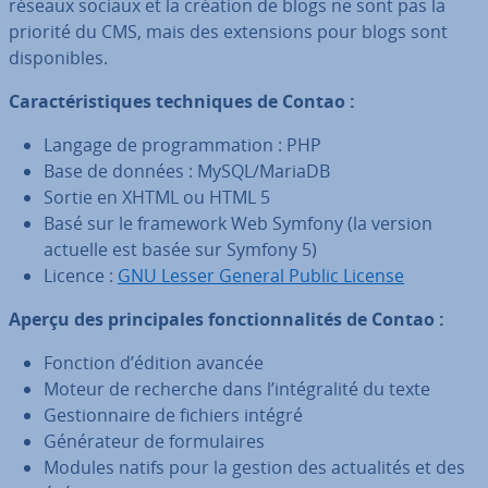
réseaux sociaux et la création de blogs ne sont pas la
priorité du CMS, mais des ex­ten­sions pour blogs sont
dis­po­nibles.
Ca­rac­té­ris­tiques tech­niques de Contao :
Langage de pro­gram­ma­tion : PHP
Base de données : MySQL/MariaDB
Sortie en XHTML ou HTML 5
Basé sur le framework Web Symfony (la version
actuelle est basée sur Symfony 5)
Licence :
GNU Lesser General Public License
Aperçu des prin­ci­pales fonc­tion­na­li­tés de Contao :
Fonction d’édition avancée
Moteur de recherche dans l’in­té­gra­lité du texte
Ges­tion­naire de fichiers intégré
Gé­né­ra­teur de for­mu­laires
Modules natifs pour la gestion des ac­tua­li­tés et des