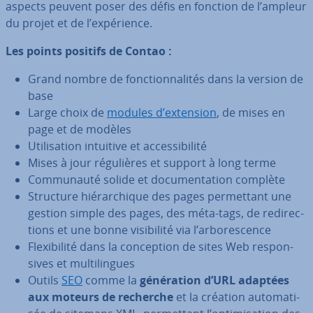
aspects peuvent poser des défis en fonction de l’ampleur
du projet et de l’ex­pé­rience.
Les points positifs de Contao :
Grand nombre de fonc­tion­na­li­tés dans la version de
base
Large choix de
modules d’extension
, de mises en
page et de modèles
Uti­li­sa­tion intuitive et ac­ces­si­bi­lité
Mises à jour ré­gu­lières et support à long terme
Com­mu­nauté solide et do­cu­men­ta­tion complète
Structure hié­rar­chique des pages per­met­tant une
gestion simple des pages, des méta-tags, de re­di­rec­
tions et une bonne vi­si­bi­lité via l’ar­bo­res­cence
Flexi­bi­lité dans la con­cep­tion de sites Web res­pon­
sives et mul­ti­lingues
Outils
SEO
comme la
gé­né­ra­tion d’URL adaptées
aux moteurs de recherche
et la création au­to­ma­ti­