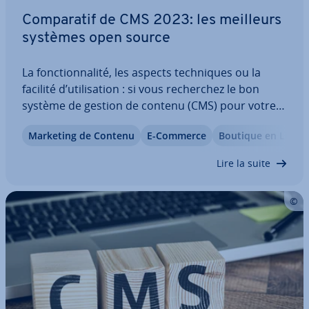
Com­pa­ra­tif de CMS 2023: les meilleurs
systèmes open source
La fonc­tion­na­lité, les aspects tech­niques ou la
facilité d’uti­li­sa­tion : si vous re­cher­chez le bon
système de gestion de contenu (CMS) pour votre
site Web, vous devez tenir compte de nombreux
Marketing de Contenu
E-Commerce
Boutique en Ligne
facteurs. Un même système peut être utilisé pour
des projets très dif­fé­rents, allant du…
Lire la suite