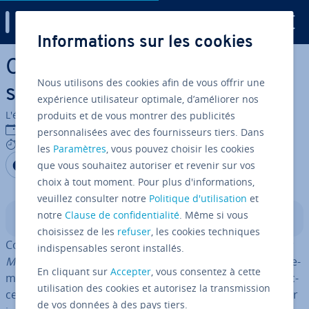
Digital Guide
Informations sur les cookies
Aller au contenu principal
CMS Contao : une al­ter­na­tive
Nous utilisons des cookies afin de vous offrir une
svelte à TYPO3
expérience utilisateur optimale, d’améliorer nos
L'équipe édi­to­riale IONOS
produits et de vous montrer des publicités
21/05/2025
personnalisées avec des fournisseurs tiers. Dans
9 mins
les
Paramètres
, vous pouvez choisir les cookies
Partager sur Facebook
Partager sur Twitter
Partager sur LinkedIn
que vous souhaitez autoriser et revenir sur vos
choix à tout moment. Pour plus d'informations,
veuillez consulter notre
Politique d'utilisation
et
notre
Clause de confidentialité
. Même si vous
Sommaire
choisissez de les
refuser
, les cookies techniques
Contao est un système de gestion de contenu (
Content
indispensables seront installés.
Ma­na­ge­ment System
, CMS)
open source
flexible et fa­ci­le­
En cliquant sur
Accepter
, vous consentez à cette
ment ex­ten­sible, utilisé pour la création de sites Web ac­
utilisation des cookies et autorisez la transmission
ces­sibles et res­pon­sives. Il offre une interface uti­li­sa­teur
de vos données à des pays tiers.