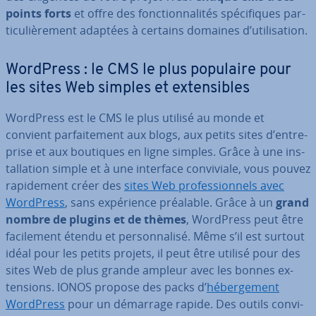
points forts
et offre des fonc­tion­na­li­tés spé­ci­fiques par­
ti­cu­liè­re­ment adaptées à certains domaines d’uti­li­sa­tion.
WordPress : le CMS le plus populaire pour
les sites Web simples et ex­ten­sibles
WordPress est le CMS le plus utilisé au monde et
convient par­fai­te­ment aux blogs, aux petits sites d’en­tre­
prise et aux boutiques en ligne simples. Grâce à une ins­
tal­la­tion simple et à une interface con­vi­viale, vous pouvez
ra­pi­de­ment créer des
sites Web pro­fes­sion­nels avec
WordPress
, sans ex­pé­rience préalable. Grâce à un
grand
nombre de plugins et de thèmes
, WordPress peut être
fa­ci­le­ment étendu et per­son­na­lisé. Même s’il est surtout
idéal pour les petits projets, il peut être utilisé pour des
sites Web de plus grande ampleur avec les bonnes ex­
ten­sions. IONOS propose des packs d’
hé­ber­ge­ment
WordPress
pour un démarrage rapide. Des outils con­vi­