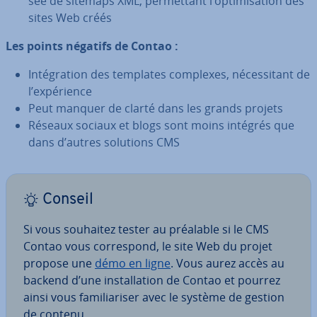
sée de sitemaps XML, per­met­tant l’op­ti­mi­sa­tion des
sites Web créés
Les points négatifs de Contao :
In­té­gra­tion des templates complexes, né­ces­si­tant de
l’ex­pé­rience
Peut manquer de clarté dans les grands projets
Réseaux sociaux et blogs sont moins intégrés que
dans d’autres solutions CMS
Conseil
Si vous souhaitez tester au préalable si le CMS
Contao vous cor­res­pond, le site Web du projet
propose une
démo en ligne
. Vous aurez accès au
backend d’une ins­tal­la­tion de Contao et pourrez
ainsi vous fa­mi­lia­ri­ser avec le système de gestion
de contenu.