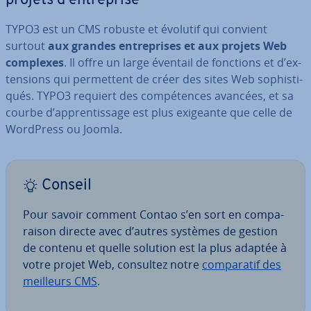
projets d’en­tre­prise
TYPO3 est un CMS robuste et évolutif qui convient
surtout
aux grandes en­tre­prises et aux projets Web
complexes
. Il offre un large éventail de fonctions et d’ex­
ten­sions qui per­met­tent de créer des sites Web so­phis­ti­
qués. TYPO3 requiert des com­pé­tences avancées, et sa
courbe d’ap­pren­tis­sage est plus exigeante que celle de
WordPress ou Joomla.
Conseil
Pour savoir comment Contao s’en sort en com­pa­
rai­son directe avec d’autres systèmes de gestion
de contenu et quelle solution est la plus adaptée à
votre projet Web, consultez notre
com­pa­ra­tif des
meilleurs CMS
.