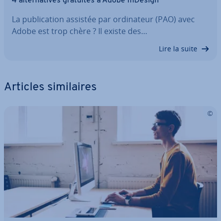
4 al­ter­na­tives gratuites à Adobe InDesign
La pu­bli­ca­tion assistée par or­di­na­teur (PAO) avec
Adobe est trop chère ? Il existe des…
Lire la suite
Articles si­mi­laires