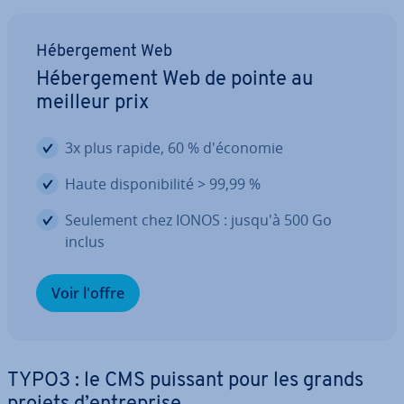
Hé­ber­ge­ment Web
Hé­ber­ge­ment Web de pointe au
meilleur prix
3x plus rapide, 60 % d'éco­no­mie
Haute dis­po­ni­bi­lité > 99,99 %
Seulement chez IONOS : jusqu'à 500 Go
inclus
Voir l'offre
TYPO3 : le CMS puissant pour les grands