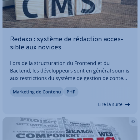
Redaxo : système de rédaction ac­ces­
sible aux novices
Lors de la struc­tu­ra­tion du Frontend et du
Backend, les dé­ve­lop­peurs sont en général soumis
aux res­tric­tions du système de gestion de contenu
respectif. Cela implique un travail laborieux pour
Marketing de Contenu
PHP
les ad­mi­nis­tra­teurs et les ré­dac­teurs pour com­
prendre ces struc­tures complexes. Redaxo…
Lire la suite