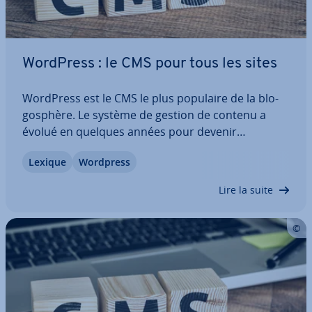
WordPress : le CMS pour tous les sites
WordPress est le CMS le plus populaire de la blo­
gos­phère. Le système de gestion de contenu a
évolué en quelques années pour devenir
aujourd’hui l’un des pro­grammes les plus utilisés
Lexique
Wordpress
par les en­tre­prises. En raison de sa forte po­pu­la­
rité et de sa position sur le marché, les…
Lire la suite