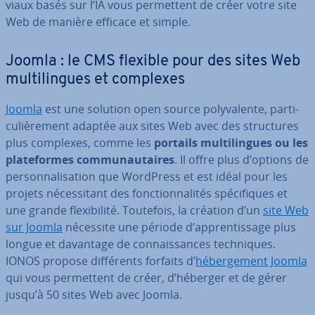
viaux basés sur l’IA vous per­met­tent de créer votre site
Web de manière efficace et simple.
Joomla : le CMS flexible pour des sites Web
mul­ti­lingues et complexes
Joomla
est une solution open source po­ly­va­lente, par­ti­
cu­liè­re­ment adaptée aux sites Web avec des struc­tures
plus complexes, comme les
portails mul­ti­lingues ou les
pla­te­formes com­mu­nau­taires
. Il offre plus d’options de
per­son­na­li­sa­tion que WordPress et est idéal pour les
projets né­ces­si­tant des fonc­tion­na­li­tés spé­ci­fiques et
une grande flexi­bi­lité. Toutefois, la création d’un
site Web
sur Joomla
nécessite une période d’ap­pren­tis­sage plus
longue et davantage de con­nais­sances tech­niques.
IONOS propose dif­fé­rents forfaits d’
hé­ber­ge­ment Joomla
qui vous per­met­tent de créer, d’héberger et de gérer
jusqu’à 50 sites Web avec Joomla.