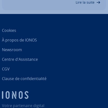
Lire la suite
Cookies
À propos de IONOS
Newsroom
Centre d'As­sis­tance
CGV
Clause de con­fi­den­tia­lité
Votre par­te­naire digital