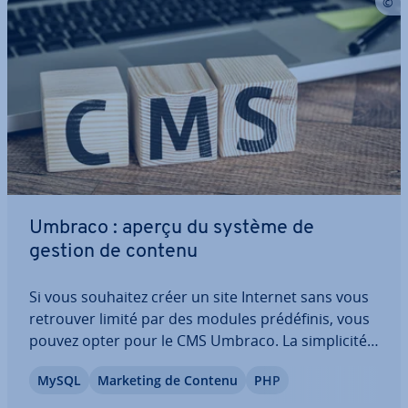
Umbraco : aperçu du système de
gestion de contenu
Si vous souhaitez créer un site Internet sans vous
retrouver limité par des modules pré­dé­fi­nis, vous
pouvez opter pour le CMS Umbraco. La sim­pli­cité
de son interface, alliée à un nombre im­pres­sion­
MySQL
Marketing de Contenu
PHP
nant de pos­si­bi­li­tés, en font un CMS de choix aussi
bien pour les novices que les…