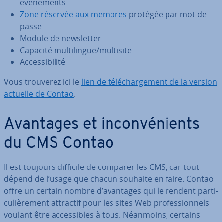
évé­ne­ments
Zone réservée aux membres
protégée par mot de
passe
Module de news­let­ter
Capacité mul­ti­lingue/multisite
Ac­ces­si­bi­lité
Vous trouverez ici le
lien de té­lé­char­ge­ment de la version
actuelle de Contao
.
Avantages et in­con­vé­nients
du CMS Contao
Il est toujours difficile de comparer les CMS, car tout
dépend de l’usage que chacun souhaite en faire. Contao
offre un certain nombre d’avantages qui le rendent par­ti­
cu­liè­re­ment attractif pour les sites Web pro­fes­sion­nels
voulant être ac­ces­sibles à tous. Néanmoins, certains