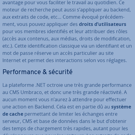
avantage pour vous faciliter le travail au quotidien. Ce
moteur de recherche peut aussi s’appliquer au backend,
aux extraits de code, etc… Comme évoqué pré­cé­dem­
ment, vous pouvez appliquer des
droits d’uti­li­sa­teurs
pour vos membres iden­ti­fiés et leur attribuer des rôles
(accès aux contenus, aux médias, droits de mo­di­fi­ca­tion,
etc.). Cette iden­ti­fi­ca­tion classique via un iden­ti­fiant et un
mot de passe réserve un accès par­ti­cu­lier au site
Internet et permet des in­te­rac­tions selon vos réglages.
Per­for­mance & sécurité
La pla­te­forme .NET octroie une très grande per­for­mance
au CMS Umbraco, et donc une très grande réac­ti­vité. A
aucun moment vous n’aurez à attendre pour effectuer
une action en Backend. Cela est en partie dû au
système
de cache
per­met­tant de limiter les échanges entre
serveur, CMS et base de données dans le but d’obtenir
des temps de char­ge­ment très rapides, autant pour les