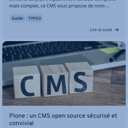
mais complet, ce CMS vous propose de nom­
breuses options pour le Webdesign de votre site
Guide
TYPO3
Internet. Voici des in­for­ma­tions sur le CMS très
populaire TYPO3 ainsi que des ex­pli­ca­tions sur le…
Lire la suite
Plone : un CMS open source sécurisé et
convivial