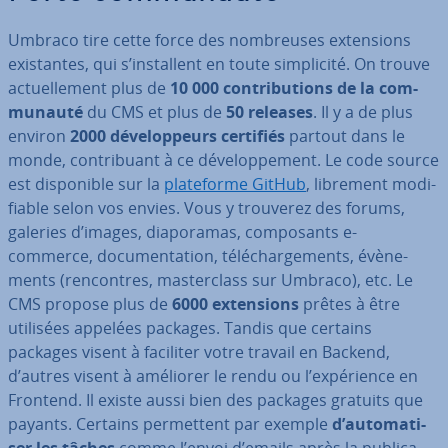
Umbraco tire cette force des nom­breuses ex­ten­sions
exis­tantes, qui s’ins­tal­lent en toute sim­pli­cité. On trouve
ac­tuel­le­ment plus de
10 000 con­tri­bu­tions de la com­
mu­nauté
du CMS et plus de
50 releases
. Il y a de plus
environ
2000 dé­ve­lop­peurs certifiés
partout dans le
monde, con­tri­buant à ce dé­ve­lop­pe­ment. Le code source
est dis­po­nible sur la
pla­te­forme GitHub
, librement mo­di­
fiable selon vos envies. Vous y trouverez des forums,
galeries d’images, dia­po­ra­mas, com­po­sants e-
commerce, do­cu­men­ta­tion, té­lé­char­ge­ments, évè­ne­
ments (ren­contres, mas­ter­class sur Umbraco), etc. Le
CMS propose plus de
6000 ex­ten­sions
prêtes à être
utilisées appelées packages. Tandis que certains
packages visent à faciliter votre travail en Backend,
d’autres visent à améliorer le rendu ou l’ex­pé­rience en
Frontend. Il existe aussi bien des packages gratuits que
payants. Certains per­met­tent par exemple
d’au­to­ma­ti­