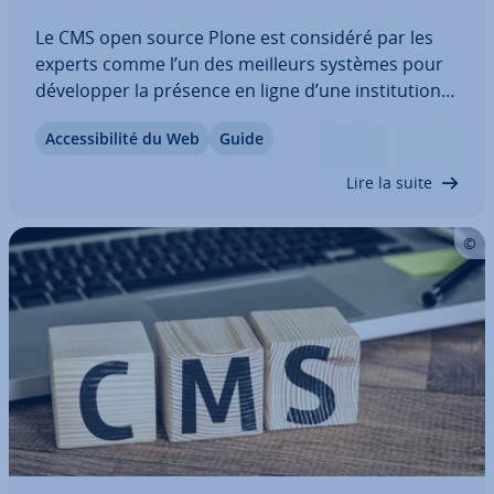
Le CMS open source Plone est considéré par les
experts comme l’un des meilleurs systèmes pour
dé­ve­lop­per la présence en ligne d’une ins­ti­tu­tion
publique. Cela s’explique par le haut niveau de
Ac­ces­si­bi­lité du Web
Guide
sécurité de ce CMS de gestion de contenu et par
ses outils per­for­mants pour créer des…
Lire la suite