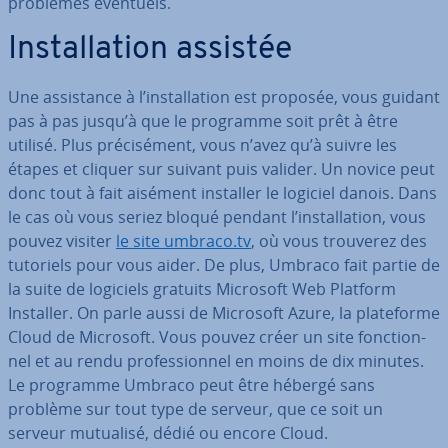
problèmes éventuels.
Ins­tal­la­tion assistée
Une as­sis­tance à l’ins­tal­la­tion est proposée, vous guidant
pas à pas jusqu’à que le programme soit prêt à être
utilisé. Plus pré­ci­sé­ment, vous n’avez qu’à suivre les
étapes et cliquer sur suivant puis valider. Un novice peut
donc tout à fait aisément installer le logiciel danois. Dans
le cas où vous seriez bloqué pendant l’ins­tal­la­tion, vous
pouvez visiter
le site umbraco.tv
, où vous trouverez des
tutoriels pour vous aider. De plus, Umbraco fait partie de
la suite de logiciels gratuits Microsoft Web Platform
Installer. On parle aussi de Microsoft Azure, la pla­te­forme
Cloud de Microsoft. Vous pouvez créer un site fonc­tion­
nel et au rendu pro­fes­sion­nel en moins de dix minutes.
Le programme Umbraco peut être hébergé sans
problème sur tout type de serveur, que ce soit un
serveur mutualisé, dédié ou encore Cloud.