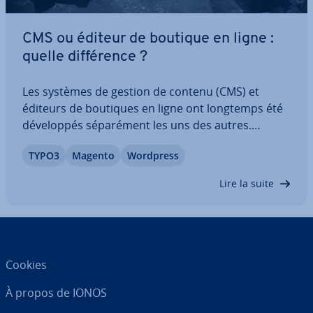
CMS ou éditeur de boutique en ligne :
quelle dif­fé­rence ?
Les systèmes de gestion de contenu (CMS) et
éditeurs de boutiques en ligne ont longtemps été
dé­ve­lop­pés sé­pa­ré­ment les uns des autres.
Chaque système com­por­tait ses propres
TYPO3
Magento
Wordpress
avantages. Les deux systèmes tendent à se rap­
pro­cher de plus en plus cependant, avec l’essor du
Lire la suite
« content…
Cookies
À propos de IONOS