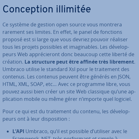
Con­cep­tion illimitée
Ce système de gestion open source vous montrera
rarement ses limites. En effet, le panel de fonctions
proposé est si large que vous devriez pouvoir réaliser
tous les projets possibles et ima­gi­nables. Les dé­ve­lop­
peurs Web ap­pré­cie­ront donc beaucoup cette liberté de
création.
La structure peut être affinée très librement
.
Umbraco utilise le standard Xsl pour le trai­te­ment des
contenus. Les contenus peuvent être générés en JSON,
HTML, XML, SOAP, etc… Avec ce programme libre, vous
pouvez aussi bien créer un site Web classique qu’une ap­
pli­ca­tion mobile ou même gérer n’importe quel logiciel.
Pour ce qui est du trai­te­ment du contenu, les dé­ve­lop­
peurs ont à leur dis­po­si­tion :
L’API
Umbraco, qu’il est possible d’utiliser avec le
Framework .NET, très per­for­mant et simple à