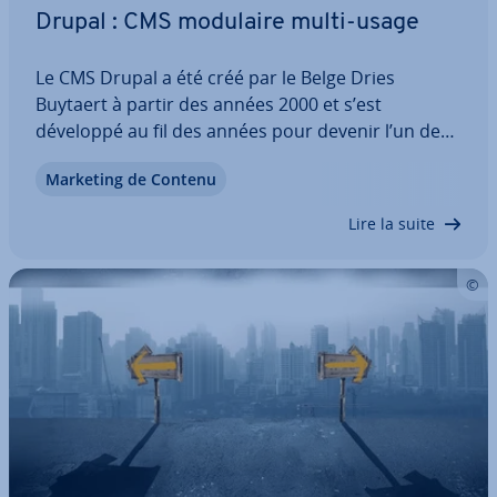
Drupal : CMS modulaire multi-usage
Le CMS Drupal a été créé par le Belge Dries
Buytaert à partir des années 2000 et s’est
développé au fil des années pour devenir l’un des
systèmes de gestion de contenu les plus appréciés
Marketing de Contenu
au monde. Le CMS est connu pour sa grande com­
mu­nauté qui travaille cons­tam­ment à…
Lire la suite