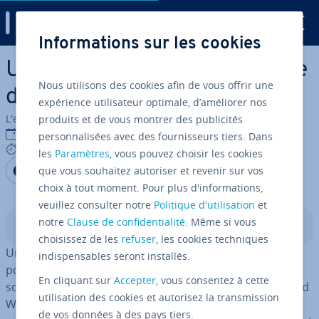
Digital Guide
Informations sur les cookies
Aller au contenu principal
Umbraco : aperçu du système
Nous utilisons des cookies afin de vous offrir une
de gestion de contenu
expérience utilisateur optimale, d’améliorer nos
L'équipe édi­to­riale IONOS
produits et de vous montrer des publicités
09/11/2020
personnalisées avec des fournisseurs tiers. Dans
7 mins
les
Paramètres
, vous pouvez choisir les cookies
Partager sur Facebook
Partager sur Twitter
Partager sur LinkedIn
que vous souhaitez autoriser et revenir sur vos
choix à tout moment. Pour plus d'informations,
veuillez consulter notre
Politique d'utilisation
et
notre
Clause de confidentialité
. Même si vous
Sommaire
choisissez de les
refuser
, les cookies techniques
Umbraco est un système de gestion de contenu (CMS
indispensables seront installés.
pour Content Ma­na­ge­ment System en anglais) open
En cliquant sur
Accepter
, vous consentez à cette
source servant à la pu­bli­ca­tion de contenus sur le World
utilisation des cookies et autorisez la transmission
Wide Web et Intranet. Il a été écrit dans le langage de
de vos données à des pays tiers.