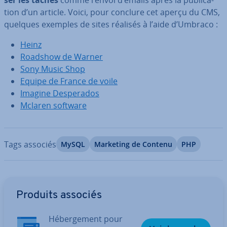
ser les tâches
comme l’envoi d’emails après la pu­bli­ca­
tion d’un article. Voici, pour conclure cet aperçu du CMS,
quelques exemples de sites réalisés à l’aide d’Umbraco :
Heinz
Roadshow de Warner
Sony Music Shop
Equipe de France de voile
Imagine Des­pe­ra­dos
Mclaren software
Tags associés
MySQL
Marketing de Contenu
PHP
Aller au menu principal
Produits associés
Hé­ber­ge­ment pour