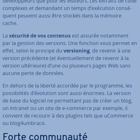
dé­ve­lop­peurs que pour les visiteurs. Les extraits de code
complexes et demandant un temps d’exécution con­sé­
quent peuvent aussi être stockés dans la mémoire
cache.
La
sécurité de vos contenus
est assurée notamment
par la gestion des versions. Une fonction vous permet en
effet, selon le principe du
ver­sio­ning
, de revenir à une
version pré­cé­dente (et éven­tuel­le­ment de revenir à la
version ul­té­rieure) d’une ou plusieurs pages Web sans
aucune perte de données.
En dehors de la liberté accordée par le programme, les
pos­si­bi­li­tés d’évolution sont aussi énormes. La version
de base du logiciel ne per­met­tant pas de créer un blog,
un Intranet ou un site de e-commerce par exemple, il
convient de recourir à des plugins tels que uCommerce
ou blog4umbraco.
Forte com­mu­nauté