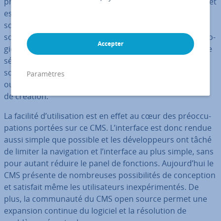
pro­gram­ma­tion C# par le Danois Niels Hartvig en 2000 et
est dis­po­nible en té­lé­char­ge­ment depuis 2004. Il est
souvent considéré comme le leader des CMS open
source basés sur le Framework Microsoft .NET, tech­no­lo­
Accepter
gie dernier cri offrant une fiabilité de per­for­mance et de
sécurité. Son créateur ne voulait pas en faire une
solution prête à utiliser im­mé­dia­te­ment comme Drupal
Paramètres
ou Joomla !, de manière à ne pas limiter les pos­si­bi­li­tés
de création.
La facilité d’uti­li­sa­tion est en effet au cœur des préoc­cu­
pa­tions portées sur ce CMS. L’interface est donc rendue
aussi simple que possible et les dé­ve­lop­peurs ont tâché
de limiter la na­vi­ga­tion et l’interface au plus simple, sans
pour autant réduire le panel de fonctions. Aujourd’hui le
CMS présente de nom­breuses pos­si­bi­li­tés de con­cep­tion
et satisfait même les uti­li­sa­teurs inex­pé­ri­men­tés. De
plus, la com­mu­nauté du CMS open source permet une
expansion continue du logiciel et la ré­so­lu­tion de