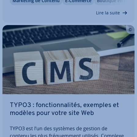
Marketing de Contenu
E-Commerce
Boutique en Ligne
facteurs. Un même système peut être utilisé pour
des projets très dif­fé­rents, allant du…
Lire la suite
TYPO3 : fonc­tion­na­li­tés, exemples et
modèles pour votre site Web
TYPO3 est l’un des systèmes de gestion de
contenu les plus fré­quem­ment utilisés. Complexe