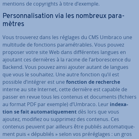
mentions de co­py­rights à titre d’exemple.
Per­son­na­li­sa­tion via les nombreux pa­ra­
mètres
Vous trouverez dans les réglages du CMS Umbraco une
multitude de fonctions pa­ra­mé­trables. Vous pouvez
proposer votre site Web dans dif­fé­rentes langues en
ajoutant ces dernières à la racine de l’ar­bo­res­cence du
Backend. Vous pouvez ainsi ajouter autant de langues
que vous le souhaitez. Une autre fonction qu’il est
possible d’intégrer est une
fonction de recherche
interne au site Internet, cette dernière est capable de
passer en revue tous les contenus et documents (fichiers
au format PDF par exemple) d’Umbraco. Leur
in­dexa­
tion se fait au­to­ma­ti­que­ment
dès lors que vous
ajoutez, modifiez ou supprimez des contenus. Ces
contenus peuvent par ailleurs être publiés au­to­ma­ti­que­
ment puis « dépubliés » selon vos pré­ré­glages : un gros