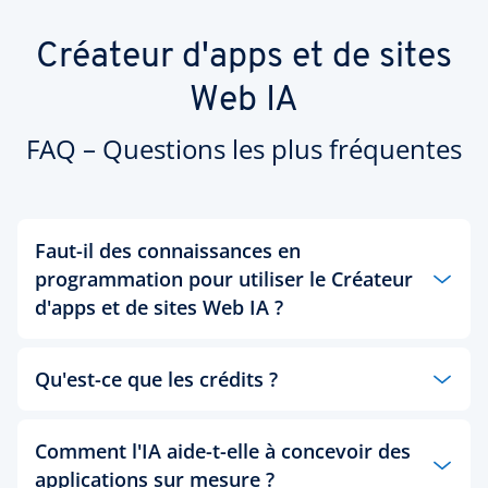
Créateur d'apps et de sites
Web IA
FAQ – Questions les plus fréquentes
Faut-il des connaissances en
programmation pour utiliser le Créateur
d'apps et de sites Web IA ?
Le Créateur d'apps et de sites Web IA s'adresse
Qu'est-ce que les crédits ?
explicitement aux utilisateurs sans connaissances
en programmation. Vous décrivez votre idée
d'application en langage naturel et notre créateur
1 crédit = 1 tâche IA.
Comment l'IA aide-t-elle à concevoir des
IA génère une application ou un site Web complet
Plus la tâche est complexe, plus elle consomme de
et immédiatement prêt à l'emploi. C'est la solution
applications sur mesure ?