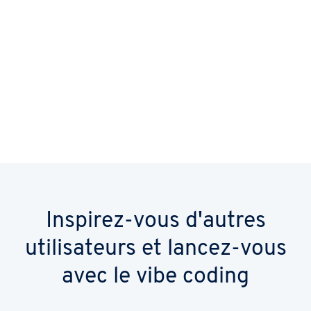
En ligne en un clic
Base de données, stockage, déploiement et
hébergement sont configurés
automatiquement pour vous. Vous vous
concentrez sur votre idée : IONOS fait le
nécessaire pour qu'elle devienne un site
prêt à être lancé.
Inspirez-vous d'autres
utilisateurs et lancez-vous
avec le vibe coding