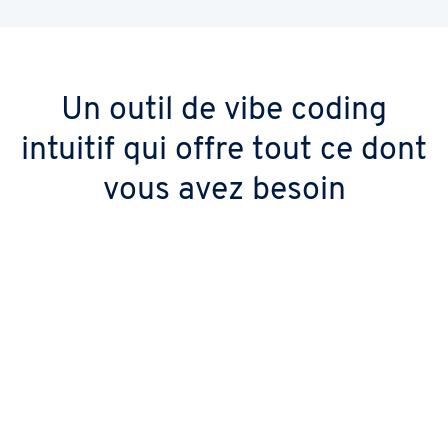
Un outil de vibe coding
intuitif qui offre tout ce dont
vous avez besoin
Tout inclus et prêt à démarrer
D'autres fournisseurs proposent l'outil,
IONOS fournit le pack complet : pas de frais
supplémentaires, pas de coûts cachés, tout