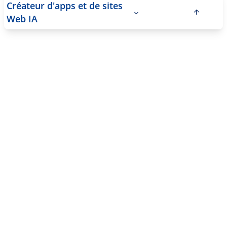
Créateur d'apps et de sites
Web IA
Créez des sites
Internet en
quelques minutes
par chat, sans
compétences en