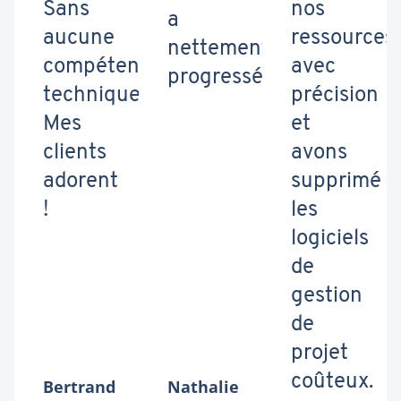
Sans
nos
a
aucune
ressources
nettement
compétence
avec
progressé.
technique.
précision
Mes
et
clients
avons
adorent
supprimé
!
les
logiciels
de
gestion
de
projet
coûteux.
Bertrand
Nathalie