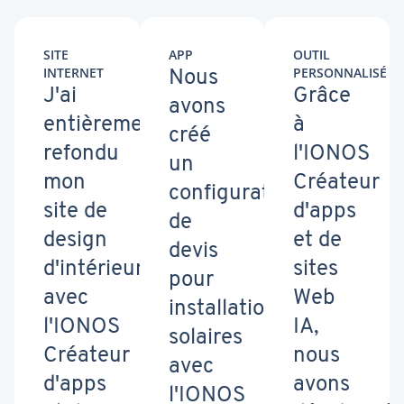
SITE
APP
OUTIL
INTERNET
PERSONNALISÉ
Nous
J'ai
Grâce
avons
entièrement
à
créé
refondu
l'IONOS
un
mon
Créateur
configurateur
site de
d'apps
de
design
et de
devis
d'intérieur
sites
pour
avec
Web
installations
l'IONOS
IA,
solaires
Créateur
nous
avec
d'apps
avons
l'IONOS