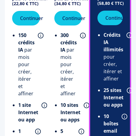
(58,80 € TTC)
(22,80 € TTC)
(34,80 € TTC)
Continuer
Continuer
Continuer
Crédits
150
300
IA
crédits
crédits
illimités
IA
par
IA
par
pour
mois
mois
créer,
pour
pour
itérer et
créer,
créer,
affiner
itérer
itérer
et
et
25 sites
affiner
affiner
Internet
ou apps
1 site
10 sites
Internet
Internet
10
ou app
ou apps
boîtes
email
1
5