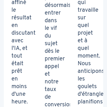
affiné
qui
désormais
le
travaille
entrer
résultat
sur
dans
en
quel
le vif
discutant
projet
du
avec
et à
sujet
l'IA, et
quel
dès le
tout
moment.
premier
était
Nous
appel
prêt
anticipons
et
en
les
notre
moins
goulets
taux
d'une
d'étrangle
de
heure.
planifions
conversion