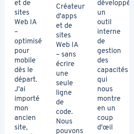
et de
développé
Créateur
sites
un
d'apps
Web IA
outil
et de
–
interne
sites
optimisé
de
Web IA
pour
gestion
– sans
mobile
des
écrire
dès le
capacités
une
départ.
qui
seule
J'ai
nous
ligne
importé
montre
de
mon
en un
code.
ancien
coup
Nous
site,
d'œil
pouvons