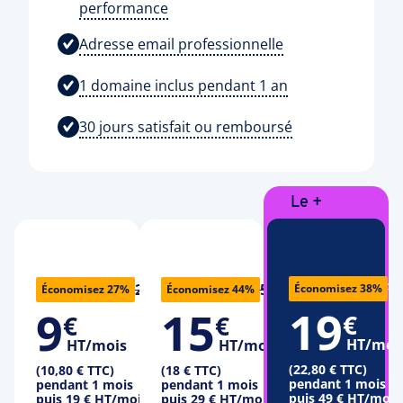
performance
Adresse email professionnelle
1 domaine inclus pendant 1 an
30 jours satisfait ou remboursé
Le +
vendu
75
25 €
50 €
Économisez 38%
Économisez 27%
Économisez 44%
19
9
15
€
€
€
HT/moi
HT/mois
HT/mois
(22,80 € TTC)
(10,80 € TTC)
(18 € TTC)
pendant 1 mois
pendant 1 mois
pendant 1 mois
puis
49 €
HT/mois
puis
19 €
HT/mois
puis
29 €
HT/mois