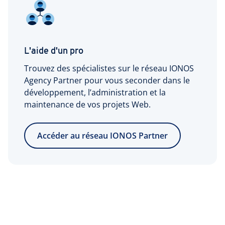
Monitoring
Réinitialisation
Utilisateurs et rôles
supplémentaires
Assistance 24/7
Plus d'infos:
L'aide d'un pro
Étendue de notre
Trouvez des spécialistes sur le réseau IONOS
service client pour
Agency Partner pour vous seconder dans le
les produits
Accès à distance
développement, l’administration et la
serveur
chiffré
maintenance de vos projets Web.
1 adresse IPv4
incluse par serveur
Accéder au réseau IONOS Partner
Adresses IPv4
5 € HT (6 € TTC) par
supplémentaires
adresse IPv4
(en option)
Un réseau IPv6/64
inclus