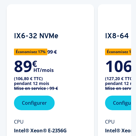
IX6-32 NVMe
IX8-64 
99 €
Économisez 17%
Économisez 17
89
106
€
HT/mois
(106,80 € TTC)
(127,20 € TTC)
pendant 12 mois
pendant 12 mo
Mise en service :
99 €
Mise en service
Configurer
Configure
CPU
CPU
Intel® Xeon® E-2356G
Intel® Xeon