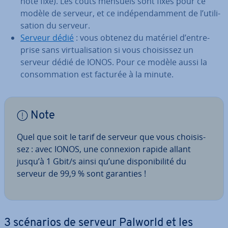
hôte fixe). Les coûts mensuels sont fixes pour ce
modèle de serveur, et ce in­dé­pen­dam­ment de l’uti­li­
sa­tion du serveur.
Serveur dédié
: vous obtenez du matériel d’en­tre­
prise sans vir­tua­li­sa­tion si vous choi­sis­sez un
serveur dédié de IONOS. Pour ce modèle aussi la
con­som­ma­tion est facturée à la minute.
Note
Quel que soit le tarif de serveur que vous choi­sis­
sez : avec IONOS, une connexion rapide allant
jusqu’à 1 Gbit/s ainsi qu’une dis­po­ni­bi­lité du
serveur de 99,9 % sont garanties !
3 scénarios de serveur Palworld et les