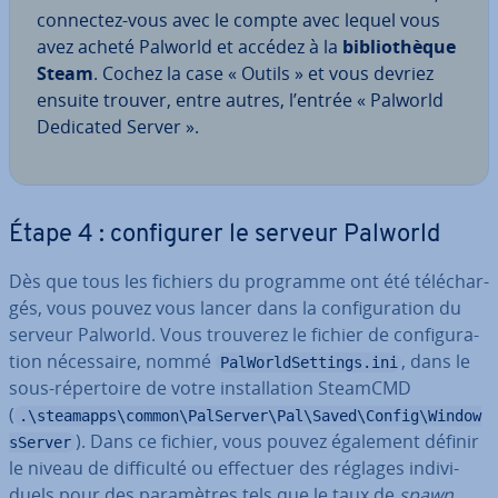
connectez-vous avec le compte avec lequel vous
avez acheté Palworld et accédez à la
bi­blio­thèque
Steam
. Cochez la case « Outils » et vous devriez
ensuite trouver, entre autres, l’entrée « Palworld
Dedicated Server ».
Étape 4 : con­fi­gu­rer le serveur Palworld
Dès que tous les fichiers du programme ont été té­lé­char­
gés, vous pouvez vous lancer dans la con­fi­gu­ra­tion du
serveur Palworld. Vous trouverez le fichier de con­fi­gu­ra­
tion né­ces­saire, nommé
, dans le
PalWorldSettings.ini
sous-ré­per­toire de votre ins­tal­la­tion SteamCMD
(
.\steamapps\common\PalServer\Pal\Saved\Config\Window
). Dans ce fichier, vous pouvez également définir
sServer
le niveau de dif­fi­culté ou effectuer des réglages in­di­vi­
duels pour des pa­ra­mètres tels que le taux de
spawn