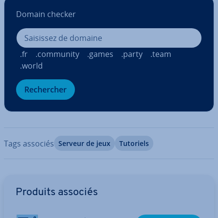
Domain checker
.fr
.community
.games
.party
.team
.world
Re­cher­cher
Tags associés
Serveur de jeux
Tutoriels
Aller au menu principal
Produits associés