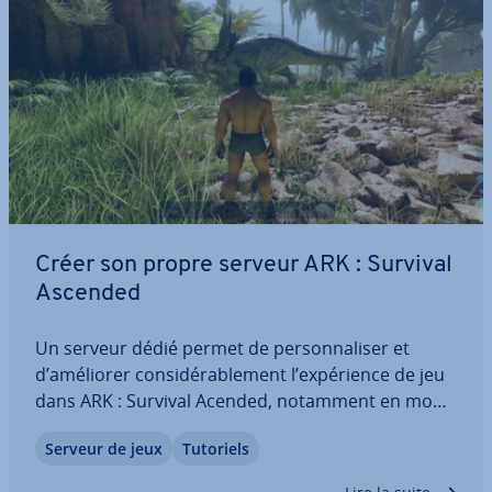
Créer son propre serveur ARK : Survival
Ascended
Un serveur dédié permet de per­son­na­li­ser et
d’améliorer con­si­dé­ra­ble­ment l’ex­pé­rience de jeu
dans ARK : Survival Acended, notamment en mode
mul­ti­joueur. Mais comment mettre en place son
Serveur de jeux
Tutoriels
propre serveur ARK : Survival Ascended privé sous
Windows ? Découvrez nos ins­truc­tions étape…