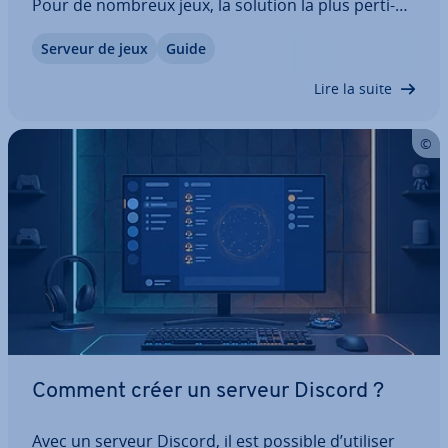
Pour de nombreux jeux, la solution la plus per­ti­
nente consiste à mettre en place son propre
Serveur de jeux
Guide
serveur dédié afin de profiter de plus de puissance
et de flexi­bi­lité. Voici une…
Lire la suite
Comment créer un serveur Discord ?
Avec un serveur Discord, il est possible d’utiliser