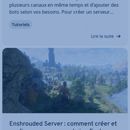
plusieurs canaux en même temps et d’ajouter des
bots selon vos besoins. Pour créer un serveur
Discord, il vous suffit d’un compte gratuit et de
Tutoriels
l’ap­pli­ca­tion. Une fois le serveur configuré, vous
pouvez créer un serveur pour…
Lire la suite
Ensh­rou­ded Server : comment créer et