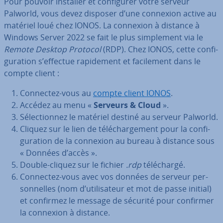
Pour pouvoir installer et con­fi­gu­rer votre serveur
Palworld, vous devez disposer d’une connexion active au
matériel loué chez IONOS. La connexion à distance à
Windows Server 2022 se fait le plus sim­ple­ment via le
Remote Desktop Protocol
(RDP). Chez IONOS, cette con­fi­
gu­ra­tion s’effectue ra­pi­de­ment et fa­ci­le­ment dans le
compte client :
Connectez-vous au
compte client IONOS
.
Accédez au menu «
Serveurs & Cloud
».
Sé­lec­tion­nez le matériel destiné au serveur Palworld.
Cliquez sur le lien de té­lé­char­ge­ment pour la con­fi­
gu­ra­tion de la connexion au bureau à distance sous
« Données d’accès ».
Double-cliquez sur le fichier
.rdp
té­lé­chargé.
Connectez-vous avec vos données de serveur per­
son­nelles (nom d’uti­li­sa­teur et mot de passe initial)
et confirmez le message de sécurité pour confirmer
la connexion à distance.