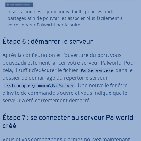
Insérez une des­crip­tion in­di­vi­duelle pour les ports
partagés afin de pouvoir les associer plus fa­ci­le­ment à
votre serveur Palworld par la suite.
Étape 6 : démarrer le serveur
Après la con­fi­gu­ra­tion et l’ouverture du port, vous
pouvez di­rec­te­ment lancer votre serveur Palworld. Pour
cela, il suffit d’exécuter le fichier
dans le
PalServer.exe
dossier de démarrage du ré­per­toire serveur
. Une nouvelle fenêtre
.\steamapps\common\PalServer
d’invite de commande s’ouvre et vous indique que le
serveur a été cor­rec­te­ment démarré.
Étape 7 : se connecter au serveur Palworld
créé
Vous et vos com­pag­nons d’armes pouvez main­te­nant