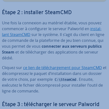
Étape 2 : installer SteamCMD
Une fois la connexion au matériel établie, vous pouvez
commencer à con­fi­gu­rer le serveur Palworld en
ins­tal­
lant SteamCMD
sur le système. Il s’agit du client en ligne
de commande de la pla­te­forme de jeu bien connue, qui
vous permet de vous
connecter aux serveurs publics
Steam
et de té­lé­char­ger des ap­pli­ca­tions de serveur
dédié.
Cliquez sur
ce lien de té­lé­char­ge­ment pour SteamCMD
et
dé­com­pres­sez le paquet d’ins­tal­la­tion dans un dossier
de votre choix, par exemple
. Ensuite,
C:\SteamCmd
exécutez le fichier dé­com­pressé pour installer l’outil de
ligne de commande.
Étape 3 : té­lé­char­ger le serveur Palworld