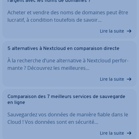
l’argent avec les noms de domaines ?
Acheter et vendre des noms de domaines peut être
lucratif, à condition toutefois de savoir…
Lire la suite
5 al­ter­na­tives à Nextcloud en com­pa­rai­son directe
À la recherche d’une al­ter­na­tive à Nextcloud per­for­
mante ? Découvrez les meil­leures…
Lire la suite
Com­pa­rai­son des 7 meilleurs services de sau­ve­garde
en ligne
Sau­ve­gar­dez vos données de manière fiable dans le
Cloud ! Vos données sont en sécurité…
Lire la suite