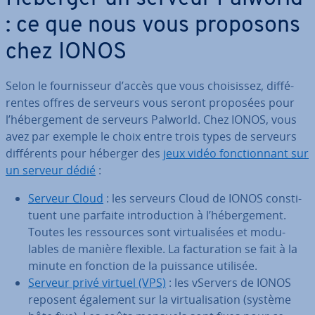
: ce que nous vous proposons
chez IONOS
Selon le four­nis­seur d’accès que vous choi­sis­sez, dif­fé­
rentes offres de serveurs vous seront proposées pour
l’hé­ber­ge­ment de serveurs Palworld. Chez IONOS, vous
avez par exemple le choix entre trois types de serveurs
dif­fé­rents pour héberger des
jeux vidéo fonc­tion­nant sur
un serveur dédié
:
Serveur Cloud
: les serveurs Cloud de IONOS cons­ti­
tuent une parfaite in­tro­duc­tion à l’hé­ber­ge­ment.
Toutes les res­sources sont vir­tua­li­sées et mo­du­
lables de manière flexible. La fac­tu­ra­tion se fait à la
minute en fonction de la puissance utilisée.
Serveur privé virtuel (VPS)
: les vServers de IONOS
reposent également sur la vir­tua­li­sa­tion (système