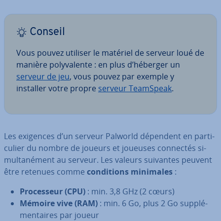
Conseil
Vous pouvez utiliser le matériel de serveur loué de
manière po­ly­va­lente : en plus d’héberger un
serveur de jeu
, vous pouvez par exemple y
installer votre propre
serveur TeamSpeak
.
Les exigences d’un serveur Palworld dépendent en par­ti­
cu­lier du nombre de joueurs et joueuses connectés si­
mul­ta­né­ment au serveur. Les valeurs suivantes peuvent
être retenues comme
con­di­tions minimales
:
Pro­ces­seur (CPU)
: min. 3,8 GHz (2 cœurs)
Mémoire vive (RAM)
: min. 6 Go, plus 2 Go sup­plé­
men­taires par joueur