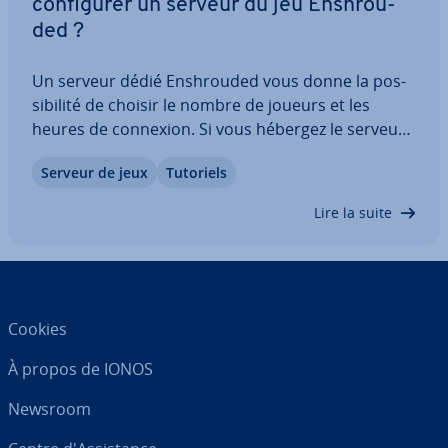
con­fi­gu­rer un serveur du jeu Ensh­rou­
ded ?
Un serveur dédié Ensh­rou­ded vous donne la pos­
si­bi­lité de choisir le nombre de joueurs et les
heures de connexion. Si vous hébergez le serveur
chez un four­nis­seur d’accès pro­fes­sion­nel, vous
Serveur de jeux
Tutoriels
n’avez même pas besoin d’utiliser votre propre
matériel. Mais con­crè­te­ment, quelle est la…
Lire la suite
Cookies
À propos de IONOS
Newsroom