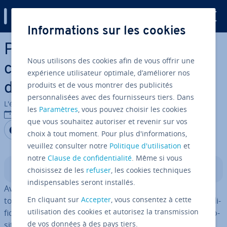
Digital Guide
Informations sur les cookies
Aller au contenu principal
Palworld Server : comment
Nous utilisons des cookies afin de vous offrir une
créer et héberger un serveur
expérience utilisateur optimale, d’améliorer nos
produits et de vous montrer des publicités
du jeu Palworld ?
personnalisées avec des fournisseurs tiers. Dans
L'équipe édi­to­riale IONOS
les
Paramètres
, vous pouvez choisir les cookies
26/02/2024
que vous souhaitez autoriser et revenir sur vos
Partager sur Facebook
Partager sur Twitter
Partager sur LinkedIn
choix à tout moment. Pour plus d'informations,
veuillez consulter notre
Politique d'utilisation
et
notre
Clause de confidentialité
. Même si vous
Sommaire
choisissez de les
refuser
, les cookies techniques
indispensables seront installés.
Avec un serveur Palworld dédié, vous avez un contrôle
En cliquant sur
Accepter
, vous consentez à cette
total sur le monde du jeu, la base de joueurs et les mo­di­
utilisation des cookies et autorisez la transmission
fi­ca­tions. Dès que vous avez le matériel adéquat à dis­po­
de vos données à des pays tiers.
si­tion, installez l’ap­pli­ca­tion serveur né­ces­saire via