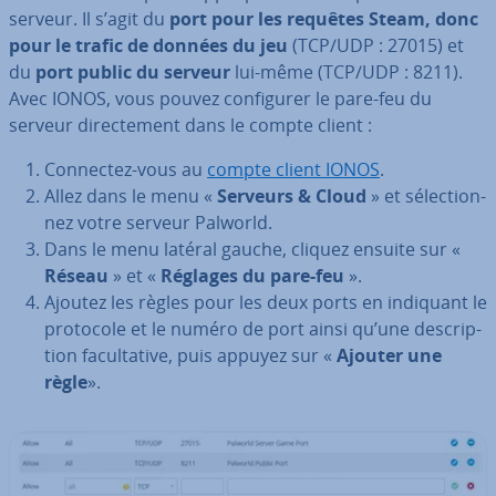
serveur. Il s’agit du
port pour les requêtes Steam, donc
pour le trafic de données du jeu
(TCP/UDP : 27015) et
du
port public du serveur
lui-même (TCP/UDP : 8211).
Avec IONOS, vous pouvez con­fi­gu­rer le pare-feu du
serveur di­rec­te­ment dans le compte client :
Connectez-vous au
compte client IONOS
.
Allez dans le menu «
Serveurs & Cloud
» et sé­lec­tion­
nez votre serveur Palworld.
Dans le menu latéral gauche, cliquez ensuite sur «
Réseau
» et «
Réglages du pare-feu
».
Ajoutez les règles pour les deux ports en indiquant le
protocole et le numéro de port ainsi qu’une des­crip­
tion fa­cul­ta­tive, puis appuyez sur «
Ajouter une
règle
».