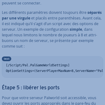
peuvent se connecter.
Les dif­fé­rents pa­ra­mètres doivent toujours être
séparés
par une virgule
et placés entre pa­ren­thèses. Avant cela,
il est indiqué qu’il s’agit d’un script avec des options de
serveur. Un exemple de con­fi­gu­ra­tion
simple
, dans
lequel nous limitons le nombre de joueurs à 8 et at­tri­
buons un nom de serveur, se présente par exemple
comme suit :
text
[/Script/Pal.PalGameWorldSettings]

OptionSettings=(ServerPlayerMaxNum=8,ServerName="Pal
Étape 5 : libérer les ports
Pour que votre serveur Palworld soit ac­ces­sible, vous
devez ouvrir les ports ap­pro­priés dans le pare-feu du