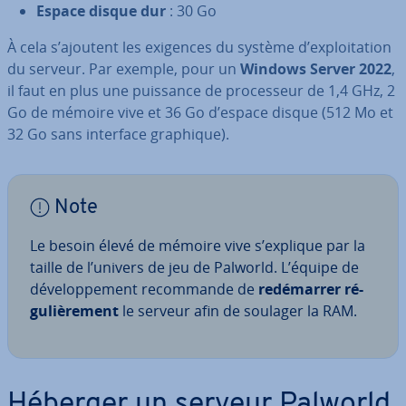
Espace disque dur
: 30 Go
À cela s’ajoutent les exigences du système d’ex­ploi­ta­tion
du serveur. Par exemple, pour un
Windows Server 2022
,
il faut en plus une puissance de pro­ces­seur de 1,4 GHz, 2
Go de mémoire vive et 36 Go d’espace disque (512 Mo et
32 Go sans interface graphique).
Note
Le besoin élevé de mémoire vive s’explique par la
taille de l’univers de jeu de Palworld. L’équipe de
dé­ve­lop­pe­ment re­com­mande de
re­dé­mar­rer ré­
gu­liè­re­ment
le serveur afin de soulager la RAM.
Héberger un serveur Palworld