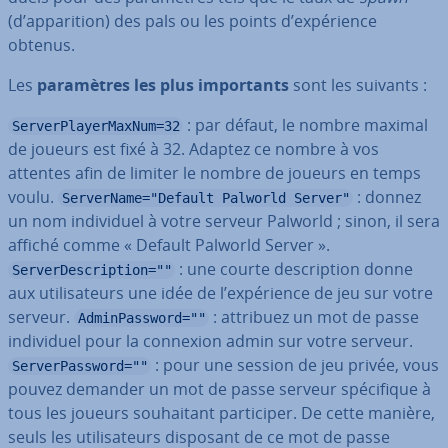
(d’ap­pa­ri­tion) des pals ou les points d’ex­pé­rience
obtenus.
Les
pa­ra­mètres les plus im­por­tants
sont les suivants :
: par défaut, le nombre maximal
ServerPlayerMaxNum=32
de joueurs est fixé à 32. Adaptez ce nombre à vos
attentes afin de limiter le nombre de joueurs en temps
voulu.
: donnez
ServerName="Default Palworld Server"
un nom in­di­vi­duel à votre serveur Palworld ; sinon, il sera
affiché comme « Default Palworld Server ».
: une courte des­crip­tion donne
ServerDescription=""
aux uti­li­sa­teurs une idée de l’ex­pé­rience de jeu sur votre
serveur.
: attribuez un mot de passe
AdminPassword=""
in­di­vi­duel pour la connexion admin sur votre serveur.
: pour une session de jeu privée, vous
ServerPassword=""
pouvez demander un mot de passe serveur spé­ci­fique à
tous les joueurs sou­hai­tant par­ti­ci­per. De cette manière,
seuls les uti­li­sa­teurs disposant de ce mot de passe