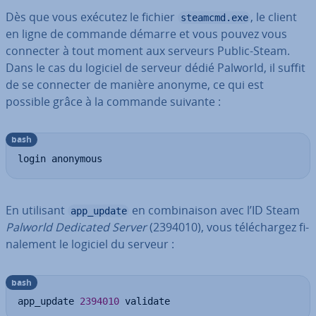
Dès que vous exécutez le fichier
, le client
steamcmd.exe
en ligne de commande démarre et vous pouvez vous
connecter à tout moment aux serveurs Public-Steam.
Dans le cas du logiciel de serveur dédié Palworld, il suffit
de se connecter de manière anonyme, ce qui est
possible grâce à la commande suivante :
bash
login anonymous
En utilisant
en com­bi­nai­son avec l’ID Steam
app_update
Palworld Dedicated Server
(2394010), vous té­lé­char­gez fi­
na­le­ment le logiciel du serveur :
bash
app_update 
2394010
 validate