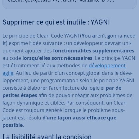
client.get(getUser()).then(/*Variante B*/);
Supprimer ce qui est inutile : YAGNI
Le principe de Clean Code YAGNI
(
Y
ou
a
ren’t
g
onna
n
eed
i
t) exprime l’idée suivante : un dé­ve­lop­peur devrait uni­
que­ment ajouter des
fonc­tion­na­li­tés sup­plé­men­taires
au code
lorsqu’elles sont né­ces­saires
. Le principe YAGNI
est étroi­te­ment lié aux méthodes de
dé­ve­lop­pe­ment
agile
. Au lieu de partir d’un concept global dans le dé­ve­
lop­pe­ment, une pro­gram­ma­tion selon le principe YAGNI
consiste à élaborer l’ar­chi­tec­ture du logiciel
par de
petites étapes
afin de pouvoir réagir aux problèmes de
façon dynamique et ciblée. Par con­sé­quent, un Clean
Code est toujours généré lorsque le problème sous-
jacent est résolu
d’une façon aussi efficace que
possible
.
La li­si­bi­lité avant la concision