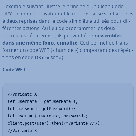
L’exemple suivant illustre le principe d’un Clean Code
DRY : le nom d’uti­li­sa­teur et le mot de passe sont appelés
à deux reprises dans le code afin d’être utilisés pour dif­
fé­rentes actions. Au lieu de pro­gram­mer les deux
processus sé­pa­ré­ment, ils peuvent être
ras­sem­blés
dans une même fonc­tion­na­lité
. Ceci permet de trans­
for­mer un code WET (« humide ») com­por­tant des ré­pé­ti­
tions en code DRY (« sec »).
Code WET :
//Variante A

let username = getUserName();

let password= getPassword();

let user = { username, password};

client.post(user).then(/*Variante A*/);

//Variante B
