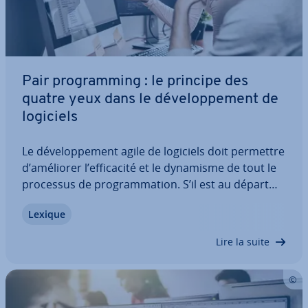
Pair pro­gram­ming : le principe des
quatre yeux dans le dé­ve­lop­pe­ment de
logiciels
Le dé­ve­lop­pe­ment agile de logiciels doit permettre
d’améliorer l’ef­fi­ca­cité et le dynamisme de tout le
processus de pro­gram­ma­tion. S’il est au départ
con­tre­pro­duc­tif de confier sys­té­ma­ti­que­ment une
Lexique
même tâche à deux pro­gram­meurs (tra­vail­lant sur
le même bout de code en se…
Lire la suite