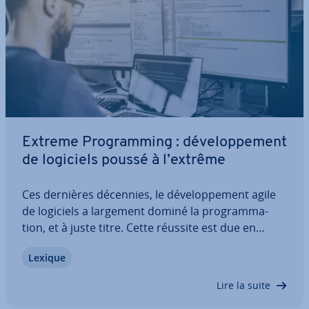
Extreme Pro­gram­ming : dé­ve­lop­pe­ment
de logiciels poussé à l’extrême
Ces dernières décennies, le dé­ve­lop­pe­ment agile
de logiciels a largement dominé la pro­gram­ma­
tion, et à juste titre. Cette réussite est due en
grande partie à l’extreme pro­gram­ming (XP). Im­
Lexique
pos­sible d’être plus agile qu’avec le XP ! Les in­ter­
ve­nants sont ici au cœur de la méthode,…
Lire la suite