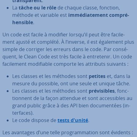
trans­pa­rent
.
La
tâche ou le rôle
de chaque classe, fonction,
méthode et variable est
im­mé­dia­te­ment com­pré­
hen­sible
.
Un code est facile à modifier lorsqu’il peut être fa­ci­le­
ment ajusté et complété. À l’inverse, il est également plus
simple de corriger les erreurs dans le code. Par con­sé­
quent, le Clean Code est très facile à en­tre­te­nir. Un code
fa­ci­le­ment mo­di­fiable comporte les attributs suivants :
Les classes et les méthodes sont
petites
et, dans la
mesure du possible, ont une seule et unique tâche.
Les classes et les méthodes sont
pré­vi­sibles
, fonc­
tion­nent de la façon attendue et sont ac­ces­sibles au
grand public grâce à des API bien do­cu­men­tées (in­
ter­faces).
Le code dispose de
tests d'unité
.
Les avantages d’une telle pro­gram­ma­tion sont évidents :