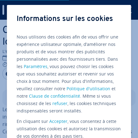
Digital Guide
Informations sur les cookies
Aller au contenu principal
Clean Code : un code propre
Nous utilisons des cookies afin de vous offrir une
lors du contrôle
expérience utilisateur optimale, d’améliorer nos
L'équipe édi­to­riale IONOS
produits et de vous montrer des publicités
02/12/2022
personnalisées avec des fournisseurs tiers. Dans
6 mins
les
Paramètres
, vous pouvez choisir les cookies
Partager sur Facebook
Partager sur Twitter
Partager sur LinkedIn
que vous souhaitez autoriser et revenir sur vos
choix à tout moment. Pour plus d'informations,
veuillez consulter notre
Politique d'utilisation
et
notre
Clause de confidentialité
. Même si vous
Sommaire
choisissez de les
refuser
, les cookies techniques
Le Clean Code nous vient de Robert Cecil Martin, qui a
indispensables seront installés.
inventé ce terme dans son livre « Clean Code: Ra­fac­to­
En cliquant sur
Accepter
, vous consentez à cette
ring, Patterns, Testen und Techniken für sauberen
utilisation des cookies et autorisez la transmission
Code »
pour décrire un code écrit de façon propre
. Les
de vos données à des pays tiers.