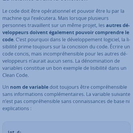
Le code doit être opé­ra­tion­nel et pouvoir être lu par la
machine qui l’exécutera. Mais lorsque plusieurs
personnes tra­vail­lent sur un même projet, les
autres dé­
ve­lop­peurs doivent également pouvoir com­prendre le
code
. C’est pourquoi dans le dé­ve­lop­pe­ment logiciel, la li­
si­bi­lité prime toujours sur la concision du code. Écrire un
code concis, mais in­com­pré­hen­sible pour les autres dé­
ve­lop­peurs n’aurait aucun sens. La dé­no­mi­na­tion de
variables constitue un bon exemple de li­si­bi­lité dans un
Clean Code.
Un
nom de variable
doit toujours être com­pré­hen­sible
sans in­for­ma­tions com­plé­men­taires. La variable suivante
n’est pas com­pré­hen­sible sans con­nais­sances de base ni
ex­pli­ca­tions :
int d;