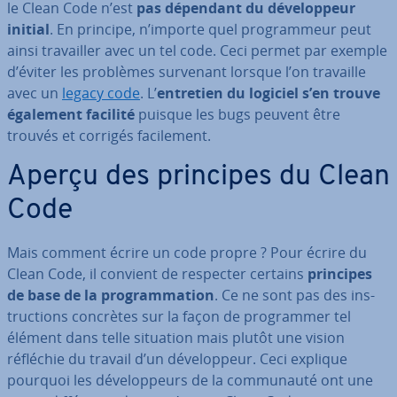
le Clean Code n’est
pas dépendant du dé­ve­lop­peur
initial
. En principe, n’importe quel pro­gram­meur peut
ainsi tra­vail­ler avec un tel code. Ceci permet par exemple
d’éviter les problèmes survenant lorsque l’on travaille
avec un
legacy code
. L’
entretien du logiciel s’en trouve
également facilité
puisque les bugs peuvent être
trouvés et corrigés fa­ci­le­ment.
Aperçu des principes du Clean
Code
Mais comment écrire un code propre ? Pour écrire du
Clean Code, il convient de respecter certains
principes
de base de la pro­gram­ma­tion
. Ce ne sont pas des ins­
truc­tions concrètes sur la façon de pro­gram­mer tel
élément dans telle situation mais plutôt une vision
réfléchie du travail d’un dé­ve­lop­peur. Ceci explique
pourquoi les dé­ve­lop­peurs de la com­mu­nauté ont une