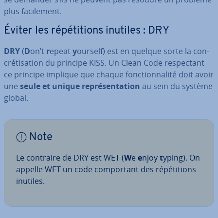
plus fa­ci­le­ment.
Éviter les ré­pé­ti­tions inutiles : DRY
DRY
(
D
on’t
r
epeat
y
ourself) est en quelque sorte la con­
cré­ti­sa­tion du principe KISS. Un Clean Code res­pec­tant
ce principe implique que chaque fonc­tion­na­lité doit avoir
une
seule et unique re­pré­sen­ta­tion
au sein du système
global.
Note
Le contraire de DRY est WET
(
W
e
e
njoy
t
yping). On
appelle WET un code com­por­tant des ré­pé­ti­tions
inutiles.