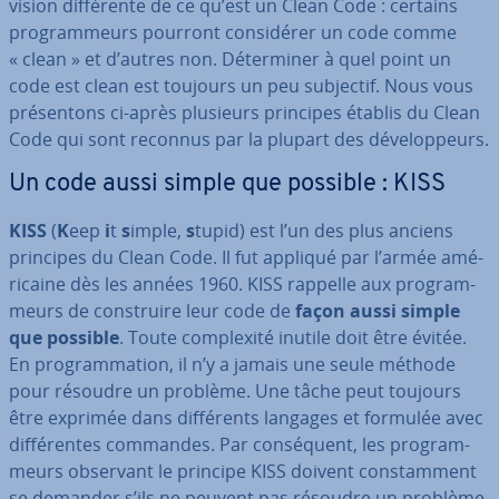
vision dif­fé­rente de ce qu’est un Clean Code : certains
pro­gram­meurs pourront con­si­dé­rer un code comme
« clean » et d’autres non. Dé­ter­mi­ner à quel point un
code est clean est toujours un peu subjectif. Nous vous
pré­sen­tons ci-après plusieurs principes établis du Clean
Code qui sont reconnus par la plupart des dé­ve­lop­peurs.
Un code aussi simple que possible : KISS
KISS
(
K
eep
i
t
s
imple,
s
tupid)
est l’un des plus anciens
principes du Clean Code. Il fut appliqué par l’armée amé­
ri­caine dès les années 1960. KISS rappelle aux pro­gram­
meurs de cons­truire leur code de
façon aussi simple
que possible
. Toute com­plexité inutile doit être évitée.
En pro­gram­ma­tion, il n’y a jamais une seule méthode
pour résoudre un problème. Une tâche peut toujours
être exprimée dans dif­fé­rents langages et formulée avec
dif­fé­rentes commandes. Par con­sé­quent, les pro­gram­
meurs observant le principe KISS doivent cons­tam­ment
se demander s’ils ne peuvent pas résoudre un problème