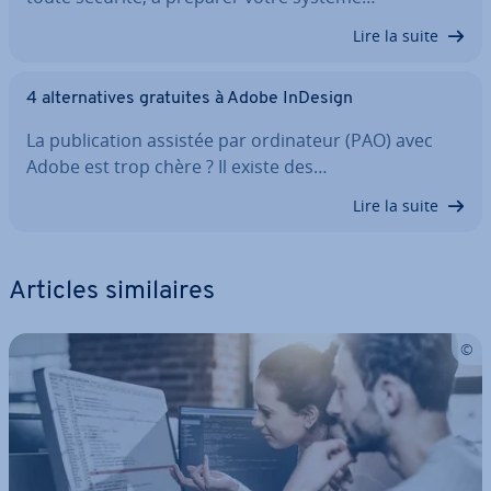
Lire la suite
4 al­ter­na­tives gratuites à Adobe InDesign
La pu­bli­ca­tion assistée par or­di­na­teur (PAO) avec
Adobe est trop chère ? Il existe des…
Lire la suite
Articles si­mi­laires