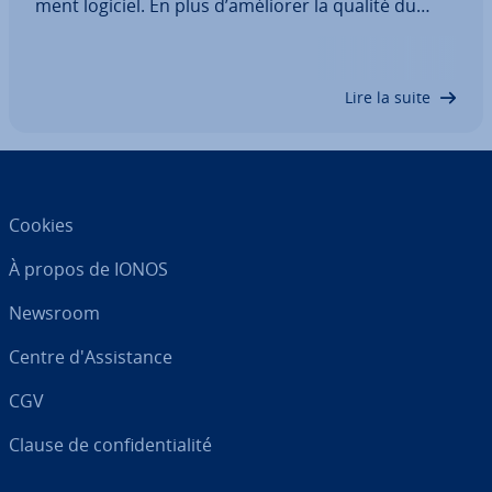
ment logiciel. En plus d’améliorer la qualité du
code, elle fournit aux nouveaux membres de votre
or­ga­ni­sa­tion des com­men­taires per­ti­nents et
permet d’échanger et de trans­mettre les…
Lire la suite
Cookies
À propos de IONOS
Newsroom
Centre d'As­sis­tance
CGV
Clause de con­fi­den­tia­lité