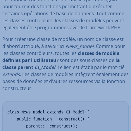
pour fournir des fonctions per­met­tant d'exé­cu­ter
certaines opé­ra­tions de base de données. Tout comme
les classes con­trô­leurs, les classes de modèles peuvent
également être pro­gram­mées avec le framework PHP.
Pour créer une classe de modèle, un nom de classe est
d'abord attribué, à savoir ici
News_model
. Comme pour
les classes con­trô­leurs, toutes les
classes de modèle
définies par l'uti­li­sa­teur
sont des sous-classes de
la
classe parent
CI_Model
. Le lien est établi par le mot-clé
extends
. Les classes de modèles intègrent également des
bases de données et d'autres res­sources via la fonction
cons­truc­teur.
class News_model extends CI_Model {

    public function __construct() {

        parent::__construct();
