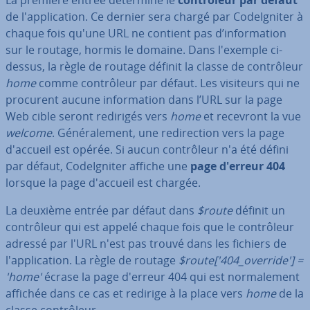
de l'ap­pli­ca­tion. Ce dernier sera chargé par Co­deIg­ni­ter à
chaque fois qu'une URL ne contient pas d’in­for­ma­tion
sur le routage, hormis le domaine. Dans l'exemple ci-
dessus, la règle de routage définit la classe de con­trô­leur
home
comme con­trô­leur par défaut. Les visiteurs qui ne
procurent aucune in­for­ma­tion dans l’URL sur la page
Web cible seront redirigés vers
home
et recevront la vue
welcome
. Gé­né­ra­le­ment, une re­di­rec­tion vers la page
d'accueil est opérée. Si aucun con­trô­leur n'a été défini
par défaut, Co­deIg­ni­ter affiche une
page d'erreur 404
lorsque la page d'accueil est chargée.
La deuxième entrée par défaut dans
$route
définit un
con­trô­leur qui est appelé chaque fois que le con­trô­leur
adressé par l'URL n'est pas trouvé dans les fichiers de
l'ap­pli­ca­tion. La règle de routage
$route['404_override'] =
'home'
écrase la page d'erreur 404 qui est nor­ma­le­ment
affichée dans ce cas et redirige à la place vers
home
de la
classe con­trô­leur.