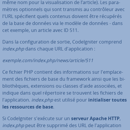
même nom pour la vi­sua­li­sa­tion de l’article). Les pa­ra­
mètres op­tion­nels qui sont transmis au con­trô­leur avec
l'URL spé­ci­fient quels contenus doivent être récupérés
de la base de données via le modèle de données - dans
cet exemple, un article avec ID 511.
Dans la con­fi­gu­ra­tion de sortie, Co­deIg­ni­ter comprend
index.php
dans chaque URL d'ap­pli­ca­tion :
exemple.com/index.php/news/article/511
Ce fichier PHP contient des in­for­ma­tions sur l'em­pla­ce­
ment des fichiers de base du framework ainsi que les bi­
blio­thèques, ex­ten­sions ou classes d'aide associées, et
indique dans quel ré­per­toire se trouvent les fichiers de
l'ap­pli­ca­tion.
index.php
est utilisé pour
ini­tia­li­ser toutes
les res­sources de base
.
Si Co­deIg­ni­ter s'exécute sur un
serveur Apache HTTP
,
index.php
peut être supprimé des URL de l'ap­pli­ca­tion