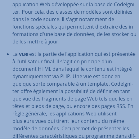
ap­pli­ca­tion Web dé­ve­lop­pée sur la base de Co­deIg­ni­
ter. Pour cela, des classes de modèles sont définies
dans le code source. Il s'agit notamment de
fonctions spéciales qui per­met­tent d'ex­traire des in­
for­ma­tions d'une base de données, de les stocker ou
de les mettre à jour.
La
vue
est la partie de l’ap­pli­ca­tion qui est présentée
à l'uti­li­sa­teur final. Il s'agit en principe d'un
document HTML dans lequel le contenu est intégré
dy­na­mi­que­ment via PHP. Une vue est donc en
quelque sorte com­pa­rable à un template. Co­deIg­ni­
ter offre également la pos­si­bi­lité de définir en tant
que vue des fragments de page Web tels que les en-
têtes et pieds de page, ou encore des pages RSS. En
règle générale, les ap­pli­ca­tions Web utilisent
plusieurs vues qui tirent leur contenu du même
modèle de données. Ceci permet de présenter les
dif­fé­rentes ca­rac­té­ris­tiques du programme dans dif­