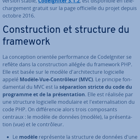
version stable,
Co­deIg­ni­ter 3.1.2
, est dis­po­nible en té­lé­
char­ge­ment gratuit sur la page of­fi­cielle du projet depuis
octobre 2016.
Cons­truc­tion et structure du
framework
La con­cep­tion orientée per­for­mance de Co­deIg­ni­ter se
reflète dans la cons­truc­tion allégée du framework PHP.
Elle est basée sur le modèle d'ar­chi­tec­ture lo­gi­cielle
appelé
Modèle-Vue-Con­trô­leur (MVC)
. Le principe fon­
da­men­tal du MVC est la
sé­pa­ra­tion stricte du code du
programme et de la pré­sen­ta­tion
. Elle est réalisée par
une structure lo­gi­cielle modulaire et l'ex­ter­na­li­sa­tion du
code PHP. On dif­fé­ren­cie alors trois com­po­sants
centraux : le modèle de données (modèle), la pré­sen­ta­
tion (vue) et le con­trô­leur.
Le
modèle
re­pré­sente la structure de données d'une