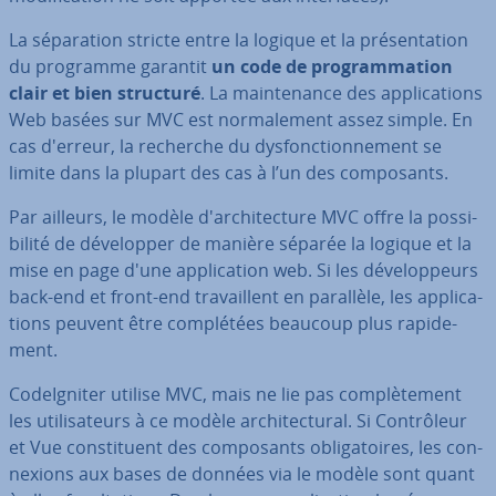
La sé­pa­ra­tion stricte entre la logique et la pré­sen­ta­tion
du programme garantit
un code de pro­gram­ma­tion
clair et bien structuré
. La main­te­nance des ap­pli­ca­tions
Web basées sur MVC est nor­ma­le­ment assez simple. En
cas d'erreur, la recherche du dys­fonc­tion­ne­ment se
limite dans la plupart des cas à l’un des com­po­sants.
Par ailleurs, le modèle d'ar­chi­tec­ture MVC offre la pos­si­
bi­lité de dé­ve­lop­per de manière séparée la logique et la
mise en page d'une ap­pli­ca­tion web. Si les dé­ve­lop­peurs
back-end et front-end tra­vail­lent en parallèle, les ap­pli­ca­
tions peuvent être com­plé­tées beaucoup plus ra­pi­de­
ment.
Co­deIg­ni­ter utilise MVC, mais ne lie pas com­plè­te­ment
les uti­li­sa­teurs à ce modèle ar­chi­tec­tu­ral. Si Con­trô­leur
et Vue cons­ti­tuent des com­po­sants obli­ga­toires, les con­
nexions aux bases de données via le modèle sont quant