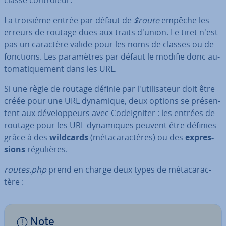
La troisième entrée par défaut de
$route
empêche les
erreurs de routage dues aux traits d'union. Le tiret n'est
pas un caractère valide pour les noms de classes ou de
fonctions. Les pa­ra­mètres par défaut le modifie donc au­
to­ma­ti­que­ment dans les URL.
Si une règle de routage définie par l'uti­li­sa­teur doit être
créée pour une URL dynamique, deux options se pré­sen­
tent aux dé­ve­lop­peurs avec Co­deIg­ni­ter : les entrées de
routage pour les URL dy­na­miques peuvent être définies
grâce à des
wildcards
(mé­ta­ca­rac­tères) ou des
ex­pres­
sions
ré­gu­lières.
routes.php
prend en charge deux types de mé­ta­ca­rac­
tère :
Note