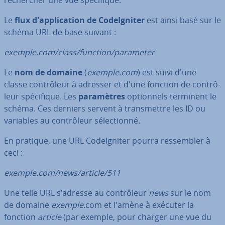
Le
flux d'ap­pli­ca­tion de Co­deIg­ni­ter
est ainsi basé sur le
schéma URL de base suivant :
exemple.com/class/function/parameter
Le
nom de domaine
(
exemple.com
) est suivi d'une
classe con­trô­leur à adresser et d'une fonction de con­trô­
leur spé­ci­fique. Les
pa­ra­mètres
op­tion­nels terminent le
schéma. Ces derniers servent à trans­mettre les ID ou
variables au con­trô­leur sé­lec­tionné.
En pratique, une URL Co­deIg­ni­ter pourra res­sem­bler à
ceci :
exemple.com/news/article/511
Une telle URL s’adresse au con­trô­leur
news
sur le nom
de domaine
exemple
.com et l'amène à exécuter la
fonction
article
(par exemple, pour charger une vue du