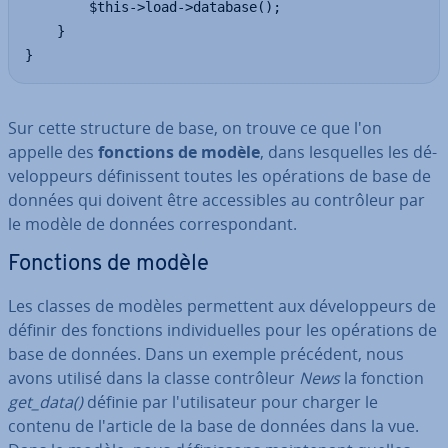
        $this->load->database(); 

    }

}
Sur cette structure de base, on trouve ce que l'on
appelle des
fonctions de modèle
, dans les­quelles les dé­
ve­lop­peurs dé­fi­nis­sent toutes les opé­ra­tions de base de
données qui doivent être ac­ces­sibles au con­trô­leur par
le modèle de données cor­res­pon­dant.
Fonctions de modèle
Les classes de modèles per­met­tent aux dé­ve­lop­peurs de
définir des fonctions in­di­vi­duelles pour les opé­ra­tions de
base de données. Dans un exemple précédent, nous
avons utilisé dans la classe con­trô­leur
News
la fonction
get_data()
définie par l'uti­li­sa­teur pour charger le
contenu de l'article de la base de données dans la vue.