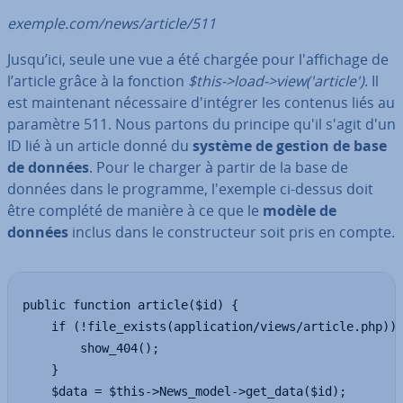
exemple.com/news/article/511
Jusqu’ici, seule une vue a été chargée pour l'af­fi­chage de
l’article grâce à la fonction
$this->load->view('article')
. Il
est main­te­nant né­ces­saire d'in­té­grer les contenus liés au
paramètre 511. Nous partons du principe qu'il s'agit d'un
ID lié à un article donné du
système de gestion de base
de données
. Pour le charger à partir de la base de
données dans le programme, l'exemple ci-dessus doit
être complété de manière à ce que le
modèle de
données
inclus dans le cons­truc­teur soit pris en compte.
public function article($id) {

    if (!file_exists(application/views/article.php)) 
        show_404();

    }

    $data = $this->News_model->get_data($id);
