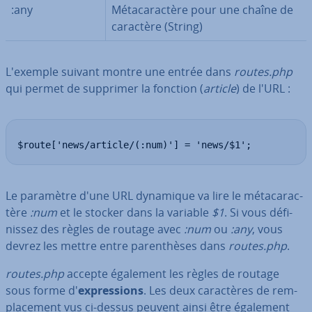
:any
Mé­ta­ca­rac­tère pour une chaîne de
caractère (String)
L'exemple suivant montre une entrée dans
routes.php
qui permet de supprimer la fonction (
article
) de l'URL :
$route['news/article/(:num)'] = 'news/$1';
Le paramètre d'une URL dynamique va lire le mé­ta­ca­rac­
tère
:num
et le stocker dans la variable
$1
. Si vous dé­fi­
nis­sez des règles de routage avec
:num
ou
:any
, vous
devrez les mettre entre pa­ren­thèses dans
routes.php
.
routes.php
accepte également les règles de routage
sous forme d'
ex­pres­sions
. Les deux ca­rac­tères de rem­
pla­ce­ment vus ci-dessus peuvent ainsi être également