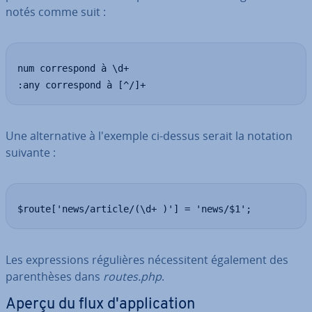
notés comme suit :
num correspond à \d+

:any correspond à [^/]+
Une al­ter­na­tive à l'exemple ci-dessus serait la notation
suivante :
$route['news/article/(\d+ )'] = 'news/$1';
Les ex­pres­sions ré­gu­lières né­ces­si­tent également des
pa­ren­thèses dans
routes.php
.
Aperçu du flux d'ap­pli­ca­tion