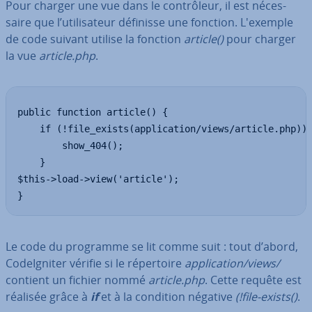
Pour charger une vue dans le con­trô­leur, il est né­ces­
saire que l’uti­li­sa­teur définisse une fonction. L'exemple
de code suivant utilise la fonction
article()
pour charger
la vue
article.php
.
public function article() {

    if (!file_exists(application/views/article.php)) 
        show_404();

    }

$this->load->view('article');

}
Le code du programme se lit comme suit : tout d’abord,
Co­deIg­ni­ter vérifie si le ré­per­toire
ap­pli­ca­tion/views/
contient un fichier nommé
article.php
. Cette requête est
réalisée grâce à
if
et à la condition négative
(!file-exists()
.