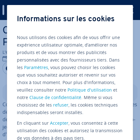
Digital Guide
Informations sur les cookies
Aller au contenu principal
Co­deIg­ni­ter, le framework
Nous utilisons des cookies afin de vous offrir une
PHP léger
expérience utilisateur optimale, d’améliorer nos
L'équipe édi­to­riale IONOS
produits et de vous montrer des publicités
16/03/2020
personnalisées avec des fournisseurs tiers. Dans
Partager sur Facebook
Partager sur Twitter
Partager sur LinkedIn
les
Paramètres
, vous pouvez choisir les cookies
que vous souhaitez autoriser et revenir sur vos
choix à tout moment. Pour plus d'informations,
veuillez consulter notre
Politique d'utilisation
et
Sommaire
notre
Clause de confidentialité
. Même si vous
Co­deIg­ni­ter est un
framework d'ap­pli­ca­tion Web
pour les
choisissez de les
refuser
, les cookies techniques
dé­ve­lop­peurs qui préfèrent la vitesse à un grand choix
indispensables seront installés.
de fonctions. Selon la page of­fi­cielle de Co­deIg­ni­ter, l'ob­
En cliquant sur
Accepter
, vous consentez à cette
jec­tif principal du framework PHP open-source est
utilisation des cookies et autorisez la transmission
d'offrir un maximum de per­for­mance et de flexi­bi­lité
de vos données à des pays tiers.