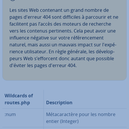
Les sites Web contenant un grand nombre de
pages d'erreur 404 sont dif­fi­ciles à parcourir et ne
fa­ci­li­tent pas l’accès des moteurs de recherche
vers les contenus per­ti­nents. Cela peut avoir une
influence négative sur votre ré­fé­ren­ce­ment
naturel, mais aussi un mauvais impact sur l'ex­pé­
rience uti­li­sa­teur. En règle générale, les dé­ve­lop­
peurs Web s’efforcent donc autant que possible
d'éviter les pages d'erreur 404.
Wildcards of
routes.php
Des­crip­tion
:num
Mé­ta­ca­rac­tère pour les nombre
entier (Integer)