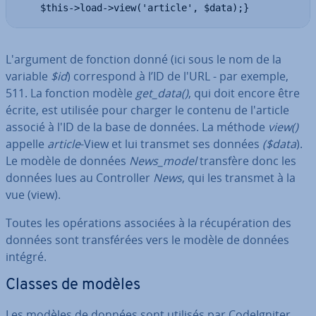
    $this->load->view('article', $data);}
L'ar­gu­ment de fonction donné (ici sous le nom de la
variable
$id
) cor­res­pond à l’ID de l'URL - par exemple,
511. La fonction modèle
get_data()
, qui doit encore être
écrite, est utilisée pour charger le contenu de l'article
associé à l'ID de la base de données. La méthode
view()
appelle
article
-View et lui transmet ses données
($data
).
Le modèle de données
News_model
transfère donc les
données lues au Con­trol­ler
News
, qui les transmet à la
vue (view).
Toutes les opé­ra­tions associées à la ré­cu­pé­ra­tion des
données sont trans­fé­rées vers le modèle de données
intégré.
Classes de modèles
Les modèles de données sont utilisés par Co­deIg­ni­ter