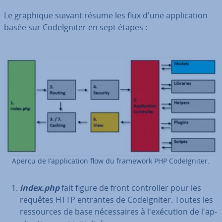
Le graphique suivant résume les flux d'une ap­pli­ca­tion
basée sur Co­deIg­ni­ter en sept étapes :
Apercu de l’ap­pli­ca­tion flow du framework PHP Co­deIg­ni­ter.
index.php
fait figure de front con­trol­ler pour les
requêtes HTTP entrantes de Co­deIg­ni­ter. Toutes les
res­sources de base né­ces­saires à l'exé­cu­tion de l'ap­