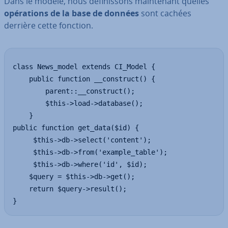
Dans le modèle, nous dé­fi­nis­sons main­te­nant quelles
opé­ra­tions de la base de données
sont cachées
derrière cette fonction.
class News_model extends CI_Model {

    public function __construct() {

        parent::__construct();

        $this->load->database(); 

    }

public function get_data($id) {

     $this->db->select('content');

     $this->db->from('example_table');

     $this->db->where('id', $id);

    $query = $this->db->get();

    return $query->result();

}