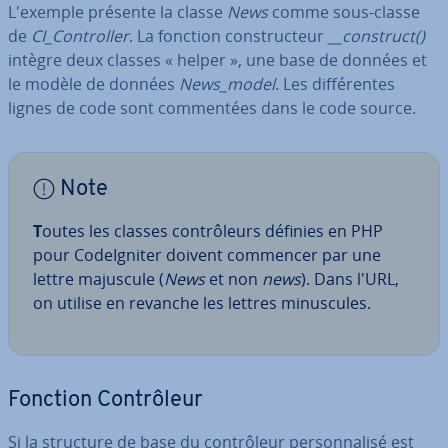
L'exemple présente la classe
News
comme sous-classe
de
CI_Con­trol­ler
. La fonction cons­truc­teur
__construct()
intègre deux classes « helper », une base de données et
le modèle de données
News_model
. Les dif­fé­rentes
lignes de code sont com­men­tées dans le code source.
Note
T
outes les classes con­trô­leurs définies en PHP
pour Co­deIg­ni­ter doivent commencer par une
lettre majuscule (
News
et non
news
). Dans l'URL,
on utilise en revanche les lettres mi­nus­cules.
Fonction Con­trô­leur
Si la structure de base du con­trô­leur per­son­na­lisé est