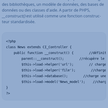
des bi­blio­thèques, un modèle de données, des bases de
données ou des classes d'aide. A partir de PHP5,
__construct()
est utilisé comme une fonction cons­truc­
teur stan­dar­di­sée.
<?php

class News extends CI_Controller {

    public function __construct() {        //définit 
        parent::__construct();        //récupère le c
        $this->load->helper('url');        // charge 
        $this->load->helper('file');        //charge 
        $this->load->database();        //charge une 
        $this->load->model('News_model');    //charge
}

?>