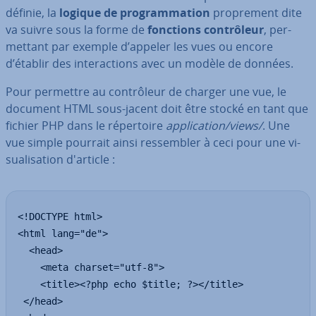
définie, la
logique de pro­gram­ma­tion
pro­pre­ment dite
va suivre sous la forme de
fonctions con­trô­leur
, per­
met­tant par exemple d’appeler les vues ou encore
d’établir des in­te­rac­tions avec un modèle de données.
Pour permettre au con­trô­leur de charger une vue, le
document HTML sous-jacent doit être stocké en tant que
fichier PHP dans le ré­per­toire
ap­pli­ca­tion/views/
. Une
vue simple pourrait ainsi res­sem­bler à ceci pour une vi­
sua­li­sa­tion d'article :
<!DOCTYPE html>

<html lang="de">

  <head>

    <meta charset="utf-8">

    <title><?php echo $title; ?></title>

 </head>
