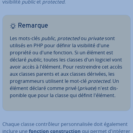
vi­si­bi­lité
public
et
protected
.
Remarque
Les mots-clés
public
,
protected
ou
private
sont
utilisés en PHP pour définir la vi­si­bi­lité d'une
propriété ou d'une fonction. Si un élément est
déclaré
public
, toutes les classes d'un logiciel vont
avoir accès à l'élément. Pour res­treindre cet accès
aux classes parents et aux classes dérivées, les
pro­gram­meurs utilisent le mot-clé
protected
. Un
élément déclaré comme privé (
private
) n'est dis­
po­nible que pour la classe qui définit l'élément.
Chaque classe con­trô­leur per­son­na­li­sée doit également
inclure une
fonction cons­truc­tion
qui permet d'in­té­grer