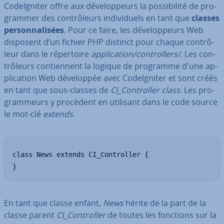
Co­deIg­ni­ter offre aux dé­ve­lop­peurs la pos­si­bi­lité de pro­
gram­mer des con­trô­leurs in­di­vi­duels en tant que
classes
per­son­na­li­sées
. Pour ce faire, les dé­ve­lop­peurs Web
disposent d’un fichier PHP distinct pour chaque con­trô­
leur dans le ré­per­toire
ap­pli­ca­tion/con­trol­lers/
. Les con­
trô­leurs con­tien­nent la logique de programme d'une ap­
pli­ca­tion Web dé­ve­lop­pée avec Co­deIg­ni­ter et sont créés
en tant que sous-classes de
CI_Con­trol­ler class
. Les pro­
gram­meurs y procèdent en utilisant dans le code source
le mot-clé
extends
.
class News extends CI_Controller {

}
En tant que classe enfant,
News
hérite de la part de la
classe parent
CI_Con­trol­ler
de toutes les fonctions sur la