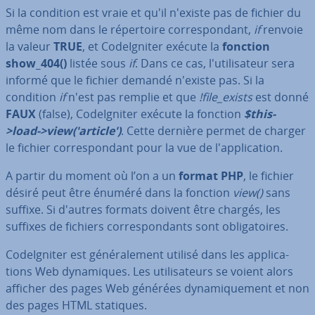
Si la condition est vraie et qu'il n'existe pas de fichier du
même nom dans le ré­per­toire cor­res­pon­dant,
if
renvoie
la valeur
TRUE
, et Co­deIg­ni­ter exécute la
fonction
show_404()
listée sous
if
. Dans ce cas, l'uti­li­sa­teur sera
informé que le fichier demandé n'existe pas. Si la
condition
if
n'est pas remplie et que
!file_exists
est donné
FAUX
(false), Co­deIg­ni­ter exécute la fonction
$this-
>load->view('article')
. Cette dernière permet de charger
le fichier cor­res­pon­dant pour la vue de l'ap­pli­ca­tion.
A partir du moment où l’on a un
format PHP
, le fichier
désiré peut être énuméré dans la fonction
view()
sans
suffixe. Si d'autres formats doivent être chargés, les
suffixes de fichiers cor­res­pon­dants sont obli­ga­toires.
Co­deIg­ni­ter est gé­né­ra­le­ment utilisé dans les ap­pli­ca­
tions Web dy­na­miques. Les uti­li­sa­teurs se voient alors
afficher des pages Web générées dy­na­mi­que­ment et non
des pages HTML statiques.