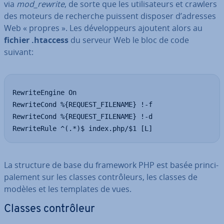
via
mod_rewrite
, de sorte que les uti­li­sa­teurs et crawlers
des moteurs de recherche puissent disposer d’adresses
Web « propres ». Les dé­ve­lop­peurs ajoutent alors au
fichier .htaccess
du serveur Web le bloc de code
suivant:
RewriteEngine On

RewriteCond %{REQUEST_FILENAME} !-f

RewriteCond %{REQUEST_FILENAME} !-d

RewriteRule ^(.*)$ index.php/$1 [L]
La structure de base du framework PHP est basée prin­ci­
pa­le­ment sur les classes con­trô­leurs, les classes de
modèles et les templates de vues.
Classes con­trô­leur