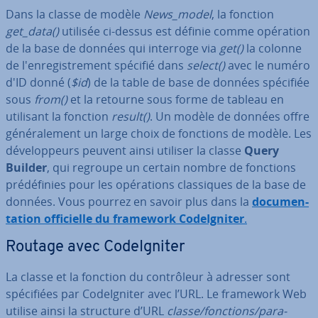
Dans la classe de modèle
News_model
, la fonction
get_data()
utilisée ci-dessus est définie comme opération
de la base de données qui interroge via
get()
la colonne
de l'en­re­gis­tre­ment spécifié dans
select()
avec le numéro
d'ID donné (
$id
) de la table de base de données spécifiée
sous
from()
et la retourne sous forme de tableau en
utilisant la fonction
result()
. Un modèle de données offre
gé­né­ra­le­ment un large choix de fonctions de modèle. Les
dé­ve­lop­peurs peuvent ainsi utiliser la classe
Query
Builder
, qui regroupe un certain nombre de fonctions
pré­dé­fi­nies pour les opé­ra­tions clas­siques de la base de
données. Vous pourrez en savoir plus dans la
do­cu­men­
ta­tion of­fi­cielle du framework Co­deIg­ni­ter
.
Routage avec Co­deIg­ni­ter
La classe et la fonction du con­trô­leur à adresser sont
spé­ci­fiées par Co­deIg­ni­ter avec l’URL. Le framework Web
utilise ainsi la structure d’URL
classe/fonctions/pa­ra­