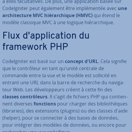
à elles fa­cul­ta­tives. De plus, une ap­pli­ca­tion basée sur
Co­deIg­ni­ter peut également être im­plé­men­tée avec
une
ar­chi­tec­ture MVC hié­rar­chique (HMVC)
qui étend le
modèle classique MVC à une logique hié­rar­chique.
Flux d'ap­pli­ca­tion du
framework PHP
Co­deIg­ni­ter est basé sur un
concept d'URL
. Cela signifie
que le con­trô­leur en tant qu'unité centrale de
commande entre la vue et le modèle est sollicité en
entrant une URL dans la barre de recherche du na­vi­ga­
teur Web. Les dé­ve­lop­peurs créent à cette fin des
classes con­trô­leurs
. Il s'agit de fichiers PHP qui con­tien­
nent diverses
fonctions
pour charger des bi­blio­thèques
(libraries), des ex­ten­sions (plugins) ou des classes d'aide
(helper), pour se connecter à des bases de données,
pour intégrer des modèles de données, ou encore pour
re­cher­cher une vue spé­ci­fique.