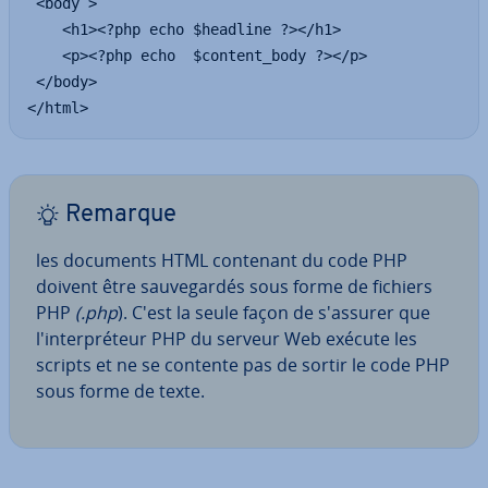
 <body >

    <h1><?php echo $headline ?></h1>

    <p><?php echo  $content_body ?></p>

 </body>

</html>
Remarque
les documents HTML contenant du code PHP
doivent être sau­ve­gar­dés sous forme de fichiers
PHP
(.php
). C'est la seule façon de s'assurer que
l'in­ter­pré­teur PHP du serveur Web exécute les
scripts et ne se contente pas de sortir le code PHP
sous forme de texte.