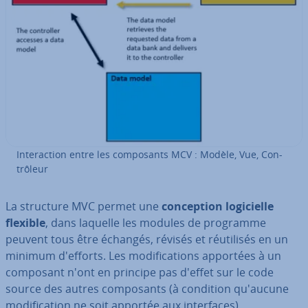
In­te­rac­tion entre les com­po­sants MCV : Modèle, Vue, Con­
trô­leur
La structure MVC permet une
con­cep­tion lo­gi­cielle
flexible
, dans laquelle les modules de programme
peuvent tous être échangés, révisés et réu­ti­li­sés en un
minimum d'efforts. Les mo­di­fi­ca­tions apportées à un
composant n'ont en principe pas d'effet sur le code
source des autres com­po­sants (à condition qu'aucune
mo­di­fi­ca­tion ne soit apportée aux in­ter­faces).