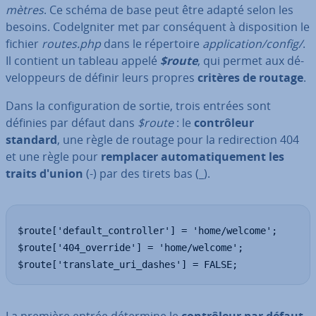
mètres
. Ce schéma de base peut être adapté selon les
besoins. Co­deIg­ni­ter met par con­sé­quent à dis­po­si­tion le
fichier
routes.php
dans le ré­per­toire
ap­pli­ca­tion/config/
.
Il contient un tableau appelé
$route
, qui permet aux dé­
ve­lop­peurs de définir leurs propres
critères de routage
.
Dans la con­fi­gu­ra­tion de sortie, trois entrées sont
définies par défaut dans
$route
: le
con­trô­leur
standard
, une règle de routage pour la re­di­rec­tion 404
et une règle pour
remplacer au­to­ma­ti­que­ment les
traits d'union
(-) par des tirets bas (_).
$route['default_controller'] = 'home/welcome';

$route['404_override'] = 'home/welcome';

$route['translate_uri_dashes'] = FALSE;
La première entrée détermine le
con­trô­leur par défaut