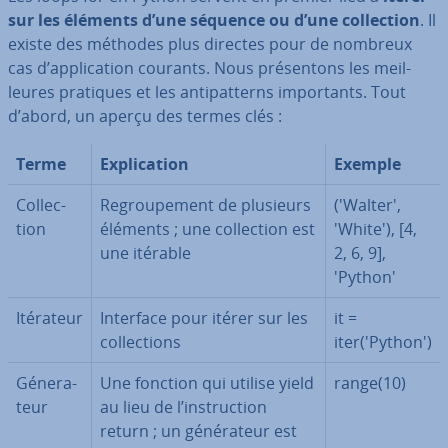
sur les éléments d’une séquence ou d’une col­lec­tion
. Il
existe des méthodes plus directes pour de nombreux
cas d’ap­pli­ca­tion courants. Nous pré­sen­tons les meil­
leures pratiques et les an­ti­pat­terns im­por­tants. Tout
d’abord, un aperçu des termes clés :
Terme
Ex­pli­ca­tion
Exemple
Col­lec­
Re­grou­pe­ment de plusieurs
('Walter',
tion
éléments ; une col­lec­tion est
'White'), [4,
une itérable
2, 6, 9],
'Python'
Itérateur
Interface pour itérer sur les
it =
col­lec­tions
iter('Python')
Gé­ne­ra­
Une fonction qui utilise yield
range(10)
teur
au lieu de l’ins­truc­tion
return ; un gé­né­ra­teur est