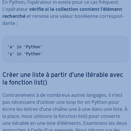
En Python, l’opérateur in existe pour ce cas fréquent.
L’opérateur
vérifie si la col­lec­tion contient l’élément
recherché
et renvoie une valeur booléenne cor­res­pon­
dante :
'a' in 'Python'

'y' in 'Python'
Créer une liste à partir d’une itérable avec
la fonction list()
Con­trai­re­ment à de nombreux autres langages, il n’est
pas né­ces­saire d’utiliser une loop for en Python pour
écrire les lettres d’une chaîne une à une dans une liste. À
la place, nous utilisons la fonction list() pour convertir
une itérable en une liste d’éléments. Examinons les deux
approches à l’aide d’un exemple. Nous itérons sur les