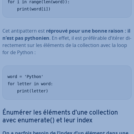
for i in range(len(word)):

    print(word[i])
Cet an­ti­pat­tern est
réprouvé pour une bonne raison : il
n’est pas pythonien
. En effet, il est pré­fé­rable d’itérer di­
rec­te­ment sur les éléments de la col­lec­tion avec la loop
for de Python :
word = 'Python'

for letter in word:

    print(letter)
Énumérer les éléments d’une col­lec­tion
avec enumerate() et leur index
On a parfois besoin de l’index d’un élément dans une