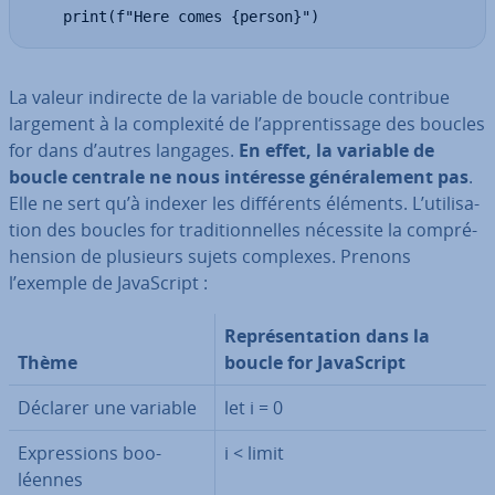
    print(f"Here comes {person}")
La valeur indirecte de la variable de boucle contribue
largement à la com­plexité de l’ap­pren­tis­sage des boucles
for dans d’autres langages.
En effet, la variable de
boucle centrale ne nous intéresse gé­né­ra­le­ment pas
.
Elle ne sert qu’à indexer les dif­fé­rents éléments. L’uti­li­sa­
tion des boucles for tra­di­tion­nelles nécessite la com­pré­
hen­sion de plusieurs sujets complexes. Prenons
l’exemple de Ja­vaS­cript :
Re­pré­sen­ta­tion dans la
Thème
boucle for Ja­vaS­cript
Déclarer une variable
let i = 0
Ex­pres­sions boo­
i < limit
léennes