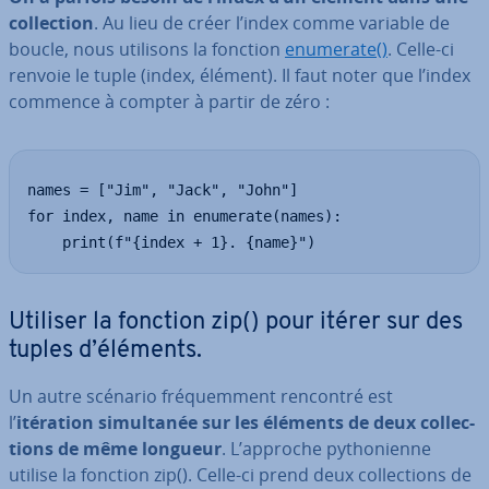
col­lec­tion
. Au lieu de créer l’index comme variable de
boucle, nous utilisons la fonction
enumerate()
. Celle-ci
renvoie le tuple (index, élément). Il faut noter que l’index
commence à compter à partir de zéro :
names = ["Jim", "Jack", "John"]

for index, name in enumerate(names):

    print(f"{index + 1}. {name}")
Utiliser la fonction zip() pour itérer sur des
tuples d’éléments.
Un autre scénario fré­quem­ment rencontré est
l’
itération si­mul­ta­née sur les éléments de deux col­lec­
tions de même longueur
. L’approche py­tho­nienne
utilise la fonction zip(). Celle-ci prend deux col­lec­tions de