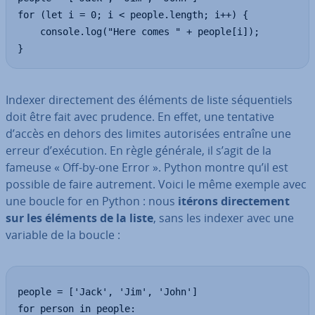
for (let i = 0; i < people.length; i++) {

    console.log("Here comes " + people[i]);

}
Indexer di­rec­te­ment des éléments de liste sé­quen­tiels
doit être fait avec prudence. En effet, une tentative
d’accès en dehors des limites au­to­ri­sées entraîne une
erreur d’exécution. En règle générale, il s’agit de la
fameuse « Off-by-one Error ». Python montre qu’il est
possible de faire autrement. Voici le même exemple avec
une boucle for en Python : nous
itérons di­rec­te­ment
sur les éléments de la liste
, sans les indexer avec une
variable de la boucle :
people = ['Jack', 'Jim', 'John']

for person in people:
