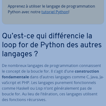
Apprenez à utiliser le langage de pro­gram­ma­tion
Python avec notre
tutoriel Python
!
Qu’est-ce qui dif­fé­ren­cie la
loop for de Python des autres
langages ?
De nombreux langages de pro­gram­ma­tion con­nais­sent
le concept de la boucle for. Il s’agit d’une
cons­truc­tion
fon­da­men­tale
dans d’autres langages comme C, Java, Ja­
vaS­cript et PHP. Les langages purement fonc­tion­nels
comme Haskell ou Lisp n’ont gé­né­ra­le­ment pas de
boucle for. Au lieu de l’itération, ces langages utilisent
des fonctions ré­cur­sives.