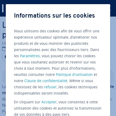
Digital Guide
Informations sur les cookies
Aller au contenu principal
Loop for en Python : la com­
Nous utilisons des cookies afin de vous offrir une
prendre et l’utiliser
expérience utilisateur optimale, d’améliorer nos
L'équipe édi­to­riale IONOS
produits et de vous montrer des publicités
04/10/2022
personnalisées avec des fournisseurs tiers. Dans
Partager sur Facebook
Partager sur Twitter
Partager sur LinkedIn
les
Paramètres
, vous pouvez choisir les cookies
que vous souhaitez autoriser et revenir sur vos
choix à tout moment. Pour plus d'informations,
veuillez consulter notre
Politique d'utilisation
et
Sommaire
notre
Clause de confidentialité
. Même si vous
La loop for en Python sert à
exécuter un bloc de code de
choisissez de les
refuser
, les cookies techniques
manière répétée
. Les boucles for sont un élément fon­
indispensables seront installés.
da­men­tal de la plupart des langages de pro­gram­ma­tion.
En cliquant sur
Accepter
, vous consentez à cette
Nous montrons comment fonc­tionne la boucle for en
utilisation des cookies et autorisez la transmission
Python et comment l’utiliser.
de vos données à des pays tiers.