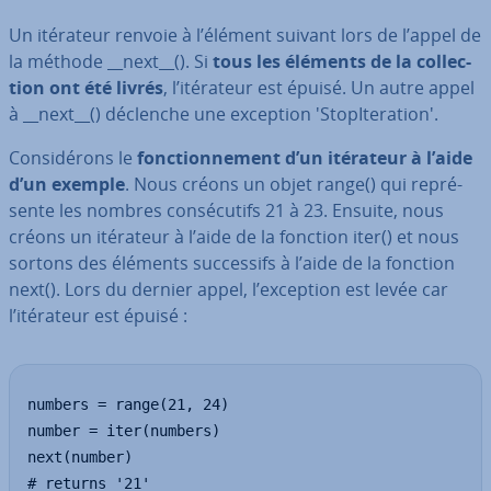
Un itérateur renvoie à l’élément suivant lors de l’appel de
la méthode __next__(). Si
tous les éléments de la col­lec­
tion ont été livrés
, l’itérateur est épuisé. Un autre appel
à __next__() déclenche une exception 'S­to­pI­te­ra­tion'.
Con­si­dé­rons le
fonc­tion­ne­ment d’un itérateur à l’aide
d’un exemple
. Nous créons un objet range() qui re­pré­
sente les nombres con­sé­cu­tifs 21 à 23. Ensuite, nous
créons un itérateur à l’aide de la fonction iter() et nous
sortons des éléments suc­ces­sifs à l’aide de la fonction
next(). Lors du dernier appel, l’exception est levée car
l’itérateur est épuisé :
numbers = range(21, 24)

number = iter(numbers)

next(number)

# returns '21'
