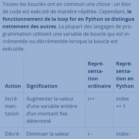
Toutes les boucles ont en commun une chose : un bloc
de code est exécuté de manière répétée. Cependant,
le
fonc­tion­ne­ment de la loop for en Python se distingue
nettement des autres
. La plupart des langages de pro­
gram­ma­tion utilisent une variable de boucle qui est in­
cré­men­tée ou dé­cré­men­tée lorsque la boucle est
exécutée.
Re­pré­
Re­pré­
sen­ta­
sen­ta­
tion
tion en
Action
Sig­ni­fi­ca­tion
ordinaire
Python
In­cré­
Augmenter la valeur
i++
index
men­
d’une variable entière
+= 1
ta­tion
d’un montant fixe
déterminé
Dé­cré­
Diminuer la valeur
i--
index -