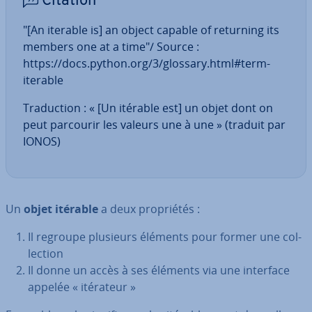
Citation
"[An iterable is] an object capable of returning its
members one at a time"/ Source :
https://docs.python.org/3/glossary.html#term-
iterable
Tra­duc­tion : « [Un itérable est] un objet dont on
peut parcourir les valeurs une à une » (traduit par
IONOS)
Un
objet itérable
a deux pro­prié­tés :
Il regroupe plusieurs éléments pour former une col­
lec­tion
Il donne un accès à ses éléments via une interface
appelée « itérateur »