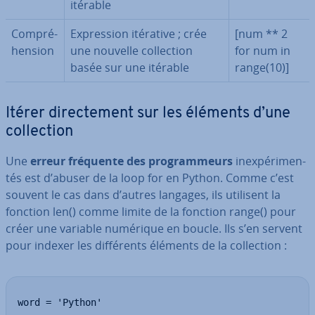
itérable
Com­pré­
Ex­pres­sion itérative ; crée
[num ** 2
hen­sion
une nouvelle col­lec­tion
for num in
basée sur une itérable
range(10)]
Itérer di­rec­te­ment sur les éléments d’une
col­lec­tion
Une
erreur fréquente des pro­gram­meurs
inex­pé­ri­men­
tés est d’abuser de la loop for en Python. Comme c’est
souvent le cas dans d’autres langages, ils utilisent la
fonction len() comme limite de la fonction range() pour
créer une variable numérique en boucle. Ils s’en servent
pour indexer les dif­fé­rents éléments de la col­lec­tion :
word = 'Python'
