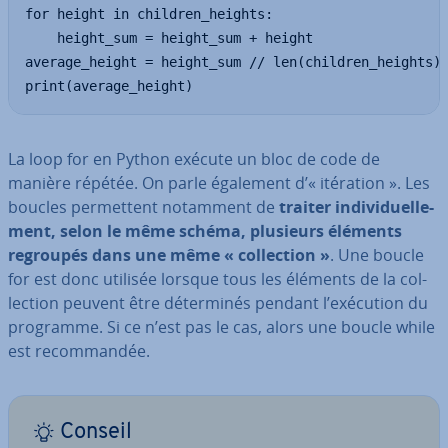
for height in children_heights:

    height_sum = height_sum + height

average_height = height_sum // len(children_heights)

print(average_height)
La loop for en Python exécute un bloc de code de
manière répétée. On parle également d’« itération ». Les
boucles per­met­tent notamment de
traiter in­di­vi­duel­le­
ment, selon le même schéma, plusieurs éléments
regroupés dans une même « col­lec­tion »
. Une boucle
for est donc utilisée lorsque tous les éléments de la col­
lec­tion peuvent être dé­ter­mi­nés pendant l’exécution du
programme. Si ce n’est pas le cas, alors une boucle while
est re­com­man­dée.
Conseil