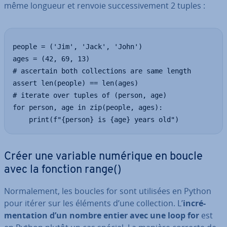
même longueur et renvoie suc­ces­si­ve­ment 2 tuples :
people = ('Jim', 'Jack', 'John')

ages = (42, 69, 13)

# ascertain both collections are same length

assert len(people) == len(ages)

# iterate over tuples of (person, age)

for person, age in zip(people, ages):

    print(f"{person} is {age} years old")
Créer une variable numérique en boucle
avec la fonction range()
Nor­ma­le­ment, les boucles for sont utilisées en Python
pour itérer sur les éléments d’une col­lec­tion. L’
in­cré­
men­ta­tion d’un nombre entier avec une loop for
est