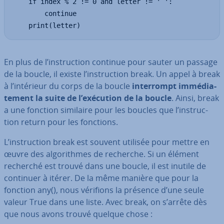
    if index % 2 != 0 and letter != ' ':

        continue

    print(letter)
En plus de l’ins­truc­tion continue pour sauter un passage
de la boucle, il existe l’ins­truc­tion break. Un appel à break
à l’intérieur du corps de la boucle
in­ter­rompt im­mé­dia­
te­ment la suite de l’exécution de la boucle
. Ainsi, break
a une fonction similaire pour les boucles que l’ins­truc­
tion return pour les fonctions.
L’ins­truc­tion break est souvent utilisée pour mettre en
œuvre des al­go­rithmes de recherche. Si un élément
recherché est trouvé dans une boucle, il est inutile de
continuer à itérer. De la même manière que pour la
fonction any(), nous vérifions la présence d’une seule
valeur True dans une liste. Avec break, on s’arrête dès
que nous avons trouvé quelque chose :