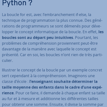
Python ?
La boucle for est, avec l’em­bran­che­ment if-else, la
technique de pro­gram­ma­tion la plus connue. Des gé­né­
ra­tions de pro­gram­meurs se sont démenés pour dé­ve­
lop­per le concept in­for­ma­tique de la boucle. En effet,
les
boucles sont au départ peu in­tui­tives
. Pourtant, les
problèmes de com­pré­hen­sion pro­vien­nent peut-être
davantage de la manière avec laquelle le concept est
présenté. Car en soi, les boucles n’ont rien de très par­ti­
cu­lier.
Illustrer le concept de la boucle par un exemple concret
sert cependant à la com­pré­hen­sion. Imaginons une
classe d’école :
l’en­seig­nant souhaite dé­ter­mi­ner la
taille moyenne des enfants dans le cadre d’une ex­pé­
rience
. Pour ce faire, il demande à chaque enfant sa taille
au fur et à mesure et ad­di­tionne les dif­fé­rentes tailles
pour obtenir une somme. Ensuite, il divise la somme par