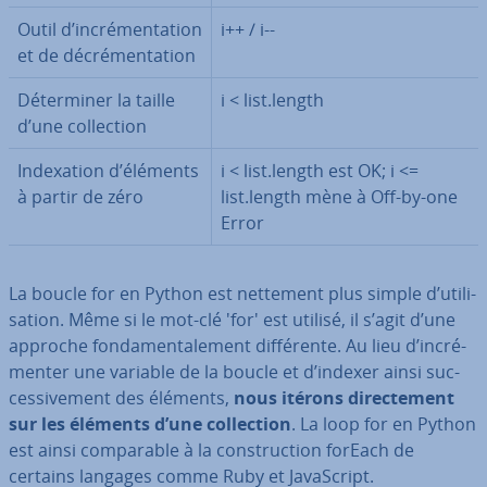
Outil d’in­cré­men­ta­tion
i++ / i--
et de dé­cré­men­ta­tion
Dé­ter­mi­ner la taille
i < list.length
d’une col­lec­tion
In­dexa­tion d’éléments
i < list.length est OK; i <=
à partir de zéro
list.length mène à Off-by-one
Error
La boucle for en Python est nettement plus simple d’uti­li­
sa­tion. Même si le mot-clé 'for' est utilisé, il s’agit d’une
approche fon­da­men­ta­le­ment dif­fé­rente. Au lieu d’in­cré­
men­ter une variable de la boucle et d’indexer ainsi suc­
ces­si­ve­ment des éléments,
nous itérons di­rec­te­ment
sur les éléments d’une col­lec­tion
. La loop for en Python
est ainsi com­pa­rable à la cons­truc­tion forEach de
certains langages comme Ruby et Ja­vaS­cript.