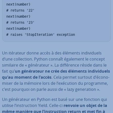
next(number)

# returns '22'

next(number)

# returns '23'

next(number)

# raises 'StopIteration' exception
Un itérateur donne accès à des éléments in­di­vi­duels
d’une col­lec­tion. Python connaît également le concept
similaire de « gé­né­ra­teur ». La dif­fé­rence réside dans le
fait qu’
un gé­né­ra­teur ne crée des éléments in­di­vi­duels
qu’au moment de l’accès
. Cela permet surtout d’éco­no­
mi­ser de la mémoire lors de l’exécution du programme,
c’est pourquoi on parle aussi de « lazy ge­ne­ra­tion ».
Un gé­né­ra­teur en Python est basé sur une fonction qui
utilise l’ins­truc­tion Yield. Celle-ci
renvoie un objet de la
même manière que l’ins­truc­tion return et met fin à