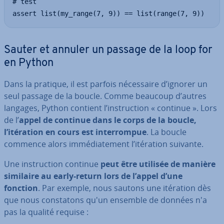
# test

assert list(my_range(7, 9)) == list(range(7, 9))
Sauter et annuler un passage de la loop for
en Python
Dans la pratique, il est parfois né­ces­saire d’ignorer un
seul passage de la boucle. Comme beaucoup d’autres
langages, Python contient l’ins­truc­tion « continue ». Lors
de l’
appel de continue dans le corps de la boucle,
l’itération en cours est in­ter­rom­pue
. La boucle
commence alors im­mé­dia­te­ment l’itération suivante.
Une ins­truc­tion continue
peut être utilisée de manière
similaire au early-return lors de l’appel d’une
fonction
. Par exemple, nous sautons une itération dès
que nous cons­ta­tons qu'un ensemble de données n'a
pas la qualité requise :