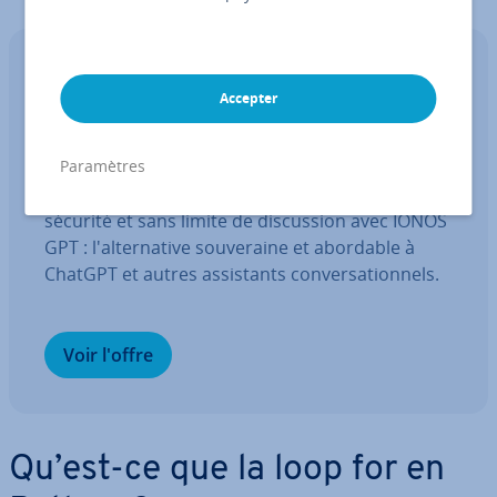
IONOS GPT
Accepter
Votre assistant IA souverain pour
booster votre pro­duc­ti­vité
Paramètres
Demandez, créez et re­cher­chez en toute
sécurité et sans limite de dis­cus­sion avec IONOS
GPT : l'al­ter­na­tive sou­ve­raine et abordable à
ChatGPT et autres as­sis­tants con­ver­sa­tion­nels.
Voir l'offre
Qu’est-ce que la loop for en