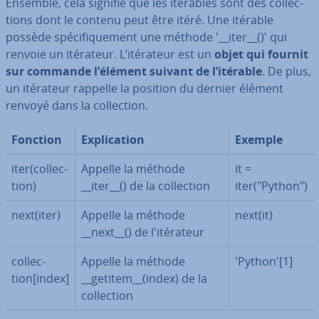
Ensemble, cela signifie que les itérables sont des col­lec­
tions dont le contenu peut être itéré. Une itérable
possède spé­ci­fi­que­ment une méthode '__iter__()' qui
renvoie un itérateur. L’itérateur est un
objet qui fournit
sur commande l’élément suivant de l’itérable
. De plus,
un itérateur rappelle la position du dernier élément
renvoyé dans la col­lec­tion.
Fonction
Ex­pli­ca­tion
Exemple
iter(col­lec­
Appelle la méthode
it =
tion)
__iter__() de la col­lec­tion
iter("Python")
next(iter)
Appelle la méthode
next(it)
__next__() de l'ité­ra­teur
col­lec­
Appelle la méthode
'Python'[1]
tion[index]
__getitem__(index) de la
col­lec­tion