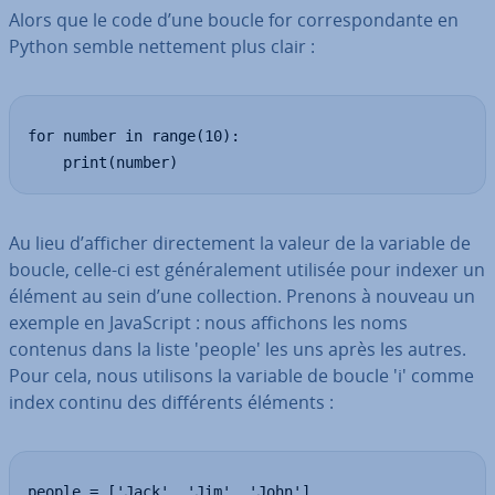
Alors que le code d’une boucle for cor­res­pon­dante en
Python semble nettement plus clair :
for number in range(10):

    print(number)
Au lieu d’afficher di­rec­te­ment la valeur de la variable de
boucle, celle-ci est gé­né­ra­le­ment utilisée pour indexer un
élément au sein d’une col­lec­tion. Prenons à nouveau un
exemple en Ja­vaS­cript : nous affichons les noms
contenus dans la liste 'people' les uns après les autres.
Pour cela, nous utilisons la variable de boucle 'i' comme
index continu des dif­fé­rents éléments :
people = ['Jack', 'Jim', 'John']
