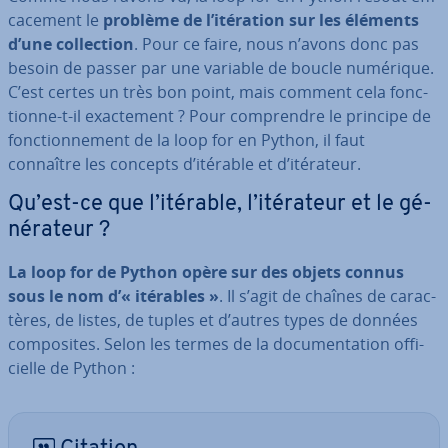
ca­ce­ment le
problème de l’itération sur les éléments
d’une col­lec­tion
. Pour ce faire, nous n’avons donc pas
besoin de passer par une variable de boucle numérique.
C’est certes un très bon point, mais comment cela fonc­
tionne-t-il exac­te­ment ? Pour com­prendre le principe de
fonc­tion­ne­ment de la loop for en Python, il faut
connaître les concepts d’itérable et d’itérateur.
Qu’est-ce que l’itérable, l’itérateur et le gé­
né­ra­teur ?
La loop for de Python opère sur des objets connus
sous le nom d’« itérables »
. Il s’agit de chaînes de ca­rac­
tères, de listes, de tuples et d’autres types de données
com­po­sites. Selon les termes de la do­cu­men­ta­tion of­fi­
cielle de Python :