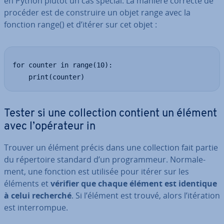
en Python plutôt un cas spécial. La manière correcte de
procéder est de cons­truire un objet range avec la
fonction range() et d’itérer sur cet objet :
for counter in range(10):

    print(counter)
Tester si une col­lec­tion contient un élément
avec l’opérateur in
Trouver un élément précis dans une col­lec­tion fait partie
du ré­per­toire standard d’un pro­gram­meur. Nor­ma­le­
ment, une fonction est utilisée pour itérer sur les
éléments et
vérifier que chaque élément est identique
à celui recherché
. Si l’élément est trouvé, alors l’itération
est in­ter­rom­pue.