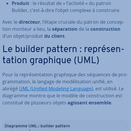
Produit
: le résultat de « l’activité » du patron
Builder, c’est-à-dire l’objet complexe à cons­truire.
Avec le
directeur
, l’étape cruciale du patron de con­cep­
tion monteur a lieu, la
sé­pa­ra­tion
de la
cons­truc­tion
d’un objet/produit
du client
.
Le builder pattern : re­pré­sen­
ta­tion graphique (UML)
Pour la re­pré­sen­ta­tion graphique des séquences de pro­
gram­ma­tion, le langage de mo­dé­li­sa­tion unifié, en
abrégé
UML (Unified Modeling Language)
, est utilisé. Le
diagramme montre que le modèle de cons­truc­tion est
constitué de plusieurs objets
agissant ensemble
.