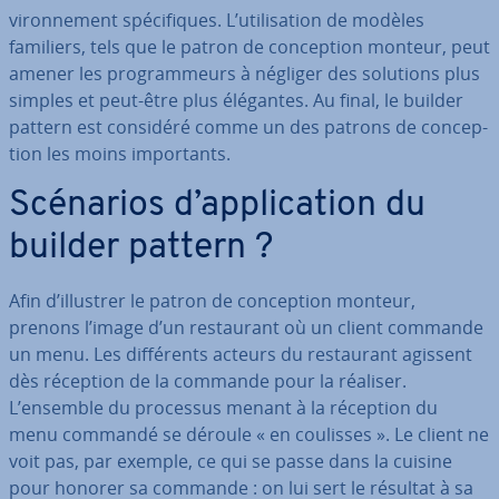
vi­ron­ne­ment spé­ci­fiques. L’uti­li­sa­tion de modèles
familiers, tels que le patron de con­cep­tion monteur, peut
amener les pro­gram­meurs à négliger des solutions plus
simples et peut-être plus élégantes. Au final, le builder
pattern est considéré comme un des patrons de con­cep­
tion les moins im­por­tants.
Scénarios d’ap­pli­ca­tion du
builder pattern ?
Afin d’illustrer le patron de con­cep­tion monteur,
prenons l’image d’un res­tau­rant où un client commande
un menu. Les dif­fé­rents acteurs du res­tau­rant agissent
dès réception de la commande pour la réaliser.
L’ensemble du processus menant à la réception du
menu commandé se déroule « en coulisses ». Le client ne
voit pas, par exemple, ce qui se passe dans la cuisine
pour honorer sa commande : on lui sert le résultat à sa