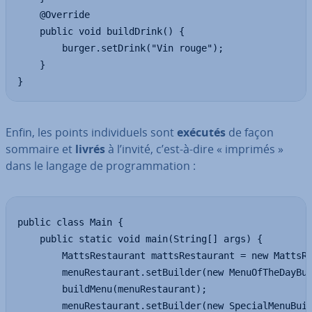
	@Override

	public void buildDrink() {

		burger.setDrink("Vin rouge");

	}

}
Enfin, les points in­di­vi­duels sont
exécutés
de façon
sommaire
et
livrés
à l’invité, c’est-à-dire « imprimés »
dans le langage de pro­gram­ma­tion :
public class Main {

	public static void main(String[] args) {

		MattsRestaurant mattsRestaurant = new MattsRestaurant();

		menuRestaurant.setBuilder(new MenuOfTheDayBuilderBuilder());

		buildMenu(menuRestaurant);

		menuRestaurant.setBuilder(new SpecialMenuBuilder());
