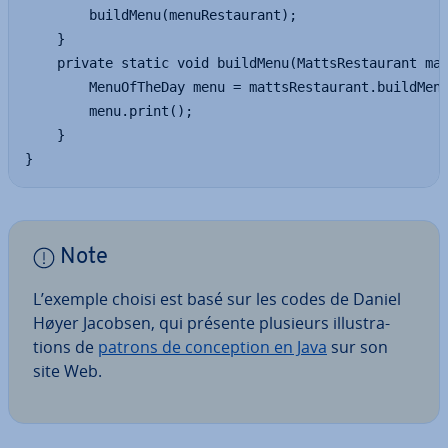
		buildMenu(menuRestaurant);

	}

	private static void buildMenu(MattsRestaurant mattsRestaurant) {

		MenuOfTheDay menu = mattsRestaurant.buildMenu();

		menu.print();

	}

}
Note
L’exemple choisi est basé sur les codes de Daniel
Høyer Jacobsen, qui présente plusieurs il­lus­tra­
tions de
patrons de con­cep­tion en Java
sur son
site Web.