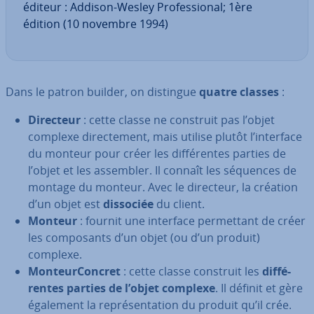
éditeur : Addison-Wesley Pro­fes­sio­nal; 1ère
édition (10 novembre 1994)
Dans le patron builder, on distingue
quatre classes
:
Directeur
: cette classe ne construit pas l’objet
complexe di­rec­te­ment, mais utilise plutôt l’interface
du monteur pour créer les dif­fé­rentes parties de
l’objet et les assembler. Il connaît les séquences de
montage du monteur. Avec le directeur, la création
d’un objet est
dissociée
du client.
Monteur
: fournit une interface per­met­tant de créer
les com­po­sants d’un objet (ou d’un produit)
complexe.
Mon­teur­Con­cret
: cette classe construit les
dif­fé­
rentes parties de l’objet complexe
. Il définit et gère
également la re­pré­sen­ta­tion du produit qu’il crée.