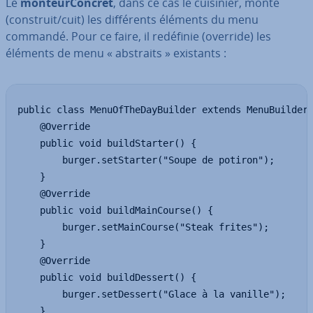
Le
mon­teur­Con­cret
, dans ce cas le cuisinier, monte
(construit/cuit) les dif­fé­rents éléments du menu
commandé. Pour ce faire, il redéfinie (override) les
éléments de menu « abstraits » existants :
public class MenuOfTheDayBuilder extends MenuBuilder 
	@Override

	public void buildStarter() {

		burger.setStarter("Soupe de potiron");

	}

	@Override

	public void buildMainCourse() {

		burger.setMainCourse("Steak frites");

	}

	@Override

	public void buildDessert() {

		burger.setDessert("Glace à la vanille");

	}
