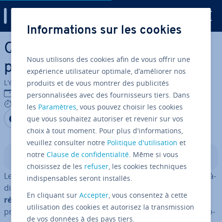
Digital Guide
Informations sur les cookies
Aller au contenu principal
Qu’est-ce que le « builder
Nous utilisons des cookies afin de vous offrir une
pattern » ?
expérience utilisateur optimale, d’améliorer nos
L'équipe édi­to­riale IONOS
produits et de vous montrer des publicités
22/02/2021
personnalisées avec des fournisseurs tiers. Dans
7 mins
les
Paramètres
, vous pouvez choisir les cookies
Partager sur Facebook
Partager sur Twitter
Partager sur LinkedIn
que vous souhaitez autoriser et revenir sur vos
choix à tout moment. Pour plus d'informations,
veuillez consulter notre
Politique d'utilisation
et
notre
Clause de confidentialité
. Même si vous
Sommaire
choisissez de les
refuser
, les cookies techniques
Le builder pattern fait partie des
design patterns
, c’est-à-
indispensables seront installés.
dire des
patrons de con­cep­tion
qui per­met­tent de
En cliquant sur
Accepter
, vous consentez à cette
résoudre les problèmes de pro­gram­ma­tion
dans la
utilisation des cookies et autorisez la transmission
pro­gram­ma­tion orientée objet (POO). Ils fa­ci­li­tent la pro­
de vos données à des pays tiers.