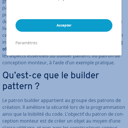
gram­ma­tion pour les dé­ve­lop­peurs : ainsi, vous n’avez
pas à repenser la routine de chaque étape ré­cur­rente
puisque des pro­prié­tés qui peuvent être modifiées ont
déjà été établies. Ces éléments de logiciel remontent au
Accepter
livre « Design patterns. Catalogue des modèles de con­
cep­tion réu­ti­li­sables » sorti en 1994 et rédigé par quatre
in­for­ma­ti­ciens amé­ri­cains connus sous le nom de
Gang
Paramètres
of Four
(bande des quatre). Notre guide vous présente
les aspects es­sen­tiels du builder pattern, ou patron de
con­cep­tion monteur, à l’aide d’un exemple pratique.
Qu’est-ce que le builder
pattern ?
Le patron builder ap­par­tient au groupe des patrons de
création. Il améliore la sécurité lors de la pro­gram­ma­tion
ainsi que la li­si­bi­lité du code. L’objectif du patron de con­
cep­tion monteur est de créer un objet au moyen d’une
classe uti­li­taire, et non avec les cons­truc­teurs connus.