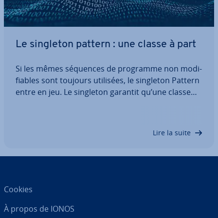
Le singleton pattern : une classe à part
Si les mêmes séquences de programme non mo­di­
fiables sont toujours utilisées, le singleton Pattern
entre en jeu. Le singleton garantit qu’une classe
n’existe qu’une seule fois. Il ap­par­tient à la
catégorie des patrons de con­cep­tion pour la pro­
gram­ma­tion orientée objet. Le…
Lire la suite
Cookies
À propos de IONOS