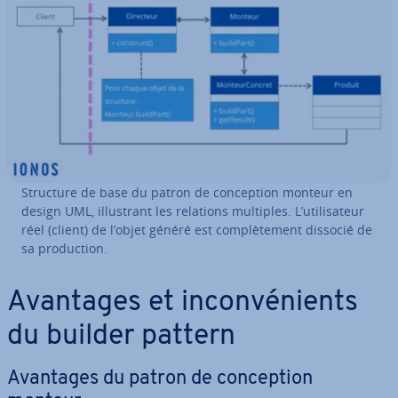
Structure de base du patron de con­cep­tion monteur en
design UML, il­lus­trant les relations multiples. L’uti­li­sa­teur
réel (client) de l’objet généré est com­plè­te­ment dissocié de
sa pro­duc­tion.
Avantages et in­con­vé­nients
du builder pattern
Avantages du patron de con­cep­tion