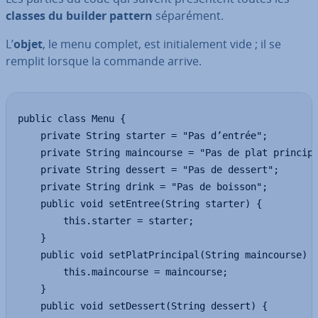
classes du builder pattern
sé­pa­ré­ment.
L’
objet
, le menu complet, est ini­tia­le­ment vide ; il se
remplit lorsque la commande arrive.
public class Menu {

	private String starter = "Pas d’entrée";

	private String maincourse = "Pas de plat principal";

	private String dessert = "Pas de dessert";

	private String drink = "Pas de boisson";

	public void setEntree(String starter) {

		this.starter = starter;

	}

	public void setPlatPrincipal(String maincourse) {

		this.maincourse = maincourse;

	}

	public void setDessert(String dessert) {
