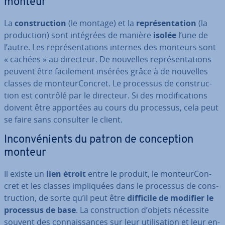
monteur
La
cons­truc­tion
(le montage) et la
re­pré­sen­ta­tion
(la
pro­duc­tion) sont intégrées de manière
isolée
l’une de
l’autre. Les re­pré­sen­ta­tions internes des monteurs sont
« cachées » au directeur. De nouvelles re­pré­sen­ta­tions
peuvent être fa­ci­le­ment insérées grâce à de nouvelles
classes de mon­teur­Con­cret. Le processus de cons­truc­
tion est contrôlé par le directeur. Si des mo­di­fi­ca­tions
doivent être apportées au cours du processus, cela peut
se faire sans consulter le client.
In­con­vé­nients du patron de con­cep­tion
monteur
Il existe un
lien étroit
entre le produit, le mon­teur­Con­
cret et les classes im­pli­quées dans le processus de cons­
truc­tion, de sorte qu’il peut être
difficile de modifier le
processus de base
. La cons­truc­tion d’objets nécessite
souvent des con­nais­sances sur leur uti­li­sa­tion et leur en­