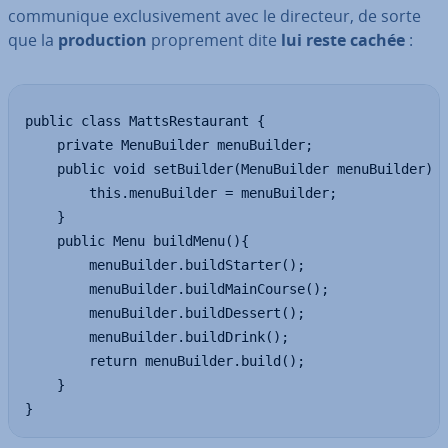
com­mu­nique ex­clu­si­ve­ment avec le directeur, de sorte
que la
pro­duc­tion
pro­pre­ment dite
lui reste cachée
:
public class MattsRestaurant {

	private MenuBuilder menuBuilder;

	public void setBuilder(MenuBuilder menuBuilder) {

		this.menuBuilder = menuBuilder;

	}

	public Menu buildMenu(){

		menuBuilder.buildStarter();

		menuBuilder.buildMainCourse();

		menuBuilder.buildDessert();

		menuBuilder.buildDrink();

		return menuBuilder.build();

	}

}