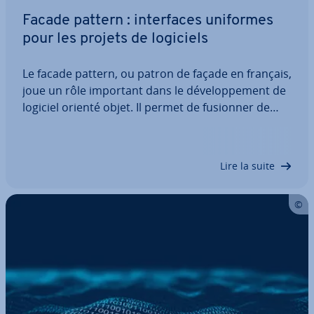
Facade pattern : in­ter­faces uniformes
pour les projets de logiciels
Le facade pattern, ou patron de façade en français,
joue un rôle important dans le dé­ve­lop­pe­ment de
logiciel orienté objet. Il permet de fusionner de
manière élégante dif­fé­rentes in­ter­faces de classes
de sous-systèmes et de rendre ainsi les logiciels
plus flexibles et moins…
Lire la suite