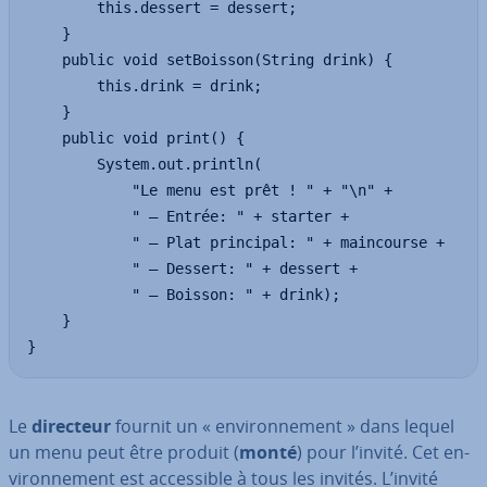
		this.dessert = dessert;

	}

	public void setBoisson(String drink) {

		this.drink = drink;

	}

	public void print() {

		System.out.println(

			"Le menu est prêt ! " + "\n" +

			" – Entrée: " + starter +

			" – Plat principal: " + maincourse +

			" – Dessert: " + dessert +

			" – Boisson: " + drink);

	}

}
Le
directeur
fournit un « en­vi­ron­ne­ment » dans lequel
un menu peut être produit (
monté
) pour l’invité. Cet en­
vi­ron­ne­ment est ac­ces­sible à tous les invités. L’invité