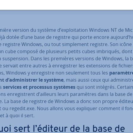
mière version du système d’ex­ploi­ta­tion Windows NT de Mic
éjà dotée d’une base de registre qui porte encore aujourd’hu
registre Windows, ou tout sim­ple­ment registre. Son icône 
un cube composé de plusieurs petits cubes imbriqués, dont 
n sus­pen­sion. Dans les premières versions de Windows, la 
e servait entre autres à en­re­gis­trer les ex­ten­sions de fichie
ps, Windows y en­re­gistre non seulement tous les
pa­ra­mètr
t d’ad­mi­nis­trer le système
, mais aussi ceux qui ad­mi­nist
es
services et processus systèmes
qui sont intégrés. Certai
tions en­re­gistrent d’ailleurs leurs pa­ra­mètres dans la base de
re. La base de registre de Windows a donc son propre éditeu
t ou regedit.exe. Nous allons vous expliquer comment il fon
et à quoi il sert.
uoi sert l’éditeur de la base de