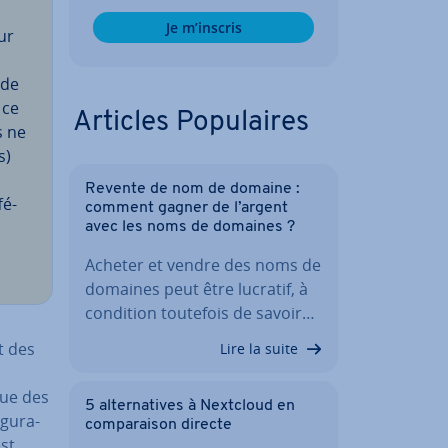
Je m’inscris
ur
 de
 ce
Articles Po­pu­laires
s ne
s)
Revente de nom de domaine :
fé­
comment gagner de l’argent
avec les noms de domaines ?
Acheter et vendre des noms de
domaines peut être lucratif, à
condition toutefois de savoir…
et des
Lire la suite
que des
5 al­ter­na­tives à Nextcloud en
gu­ra­
com­pa­rai­son directe
est