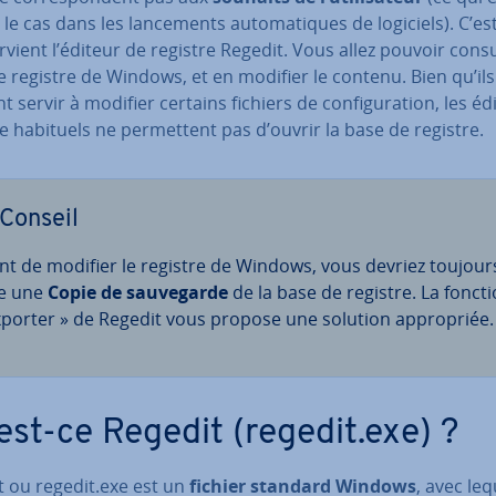
 le cas dans les lan­ce­ments au­to­ma­tiques de logiciels). C’est
er­vient l’éditeur de registre Regedit. Vous allez pouvoir consu
 registre de Windows, et en modifier le contenu. Bien qu’ils
t servir à modifier certains fichiers de con­fi­gu­ra­tion, les éd
e habituels ne per­met­tent pas d’ouvrir la base de registre.
Conseil
nt de modifier le registre de Windows, vous devriez toujour
re une
Copie de sau­ve­garde
de la base de registre. La fonct
xporter » de Regedit vous propose une solution ap­pro­priée.
est-ce Regedit (regedit.exe) ?
t ou regedit.exe est un
fichier standard Windows
, avec leq