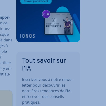
m­por­
di­ca­
liquez
orsque
ons dans
gés à
mple
e
Tout savoir sur
tiliser
l’IA
 y en­
ent au­
Inscrivez-vous à notre news­
let­ter pour découvrir les
dernières tendances de l’IA
et recevoir des conseils
pratiques.