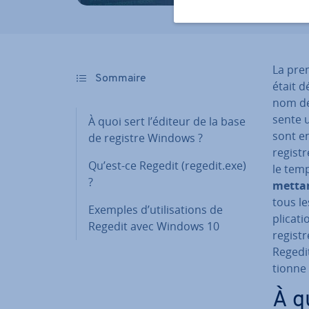
La pre
Sommaire
était d
nom de 
sente 
À quoi sert l’éditeur de la base
sont e
de registre Windows ?
registr
Qu’est-ce Regedit (regedit.exe)
le tem
?
met­tan
tous l
Exemples d’uti­li­sa­tions de
pli­ca­
Regedit avec Windows 10
regist
Regedi
tionne 
À q