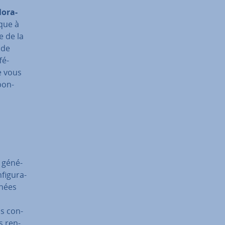
lo­ra­
ique à
e de la
 de
fé­
ue vous
pon­
 gé­né­
i­gu­ra­
onées
s con­
us ren­