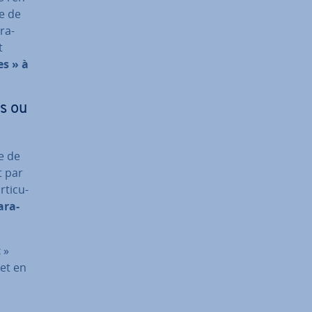
e de
ra­
t
es » à
s ou
e de
t par
ti­cu­
­ra­
t
»
 et en