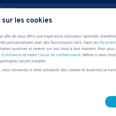
ercher
 sur les cookies
ve­lop­pe­ment web
Regedit
es afin de vous offrir une expérience utilisateur optimale, d’amélio
ités personnalisées avec des fournisseurs tiers. Dans les
Paramètr
haitez autoriser et revenir sur vos choix à tout moment. Pour plus 
Tutoriels
Windows
 d'utilisation
et notre
Clause de confidentialité
. Même si vous choi
Regedit : 
pensables seront installés.
r
, vous consentez à cette utilisation des cookies et autorisez la tr
registre, 
Windows
L'équipe édi­to­riale IONOS
20/09/2022