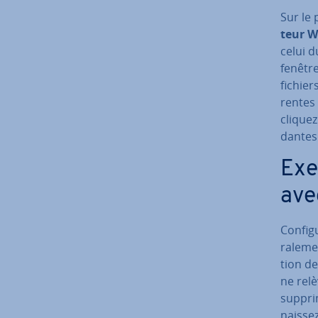
Sur le 
teur 
celui d
fenêtre
fichier
rentes 
cliquez
dantes 
Exem
ave
Con­fi­
ra­le­m
tion d
ne rel
suppri
nais­se