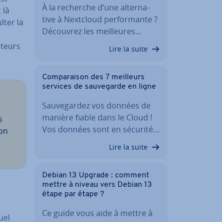
À la recherche d’une al­ter­na­
 là
tive à Nextcloud per­for­mante ?
lter la
Découvrez les meil­leures…
iteurs
Lire la suite
Com­pa­rai­son des 7 meilleurs
services de sau­ve­garde en ligne
Sau­ve­gar­dez vos données de
manière fiable dans le Cloud !
s
Vos données sont en sécurité…
ion
Lire la suite
Debian 13 Upgrade : comment
mettre à niveau vers Debian 13
étape par étape ?
Ce guide vous aide à mettre à
uel