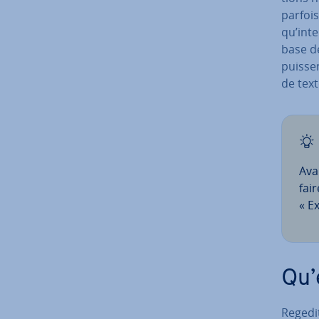
parfois
qu’in­t
base de
puissen
de text
Ava
fai
« E
Qu’
Regedi