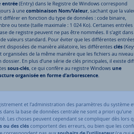
e
entrée
(Entry) dans le Registre de Windows cor­res­pond
jours à une
com­bi­nai­son Nom/Valeur
, sachant que la vale
t différer en fonction du type de données : code binaire,
bre ou texte (taille maximale : 1 024 Ko). Certaines entrées
base de registre peuvent ne pas être nommées. Il s’agit dans
 de valeurs standard. Pour éviter que les dif­fé­rentes entrée
ent disposées de manière aléatoire, les dif­fé­rentes
clés
(Key
t or­ga­ni­sées de la même manière que les fichiers au niveau
 dossier. En plus d’une série de clés prin­ci­pales, il existe dif­
tes
sous-clés
, ce qui confère au registre Windows
une
ucture organisée en forme d’ar­bo­res­cence
.
­gis­tre­ment et l’ad­mi­nis­tra­tion des pa­ra­mètres du système 
ls dans la base de données centrale ne sont a priori qu’une
ité. Les choses peuvent cependant se com­pli­quer dès lors 
s ou des clés
com­por­tent des erreurs, ou bien que les con­fi­
e cor­res­pon­dent pas aux
souhaits de l’uti­li­sa­teur
(ce qui 