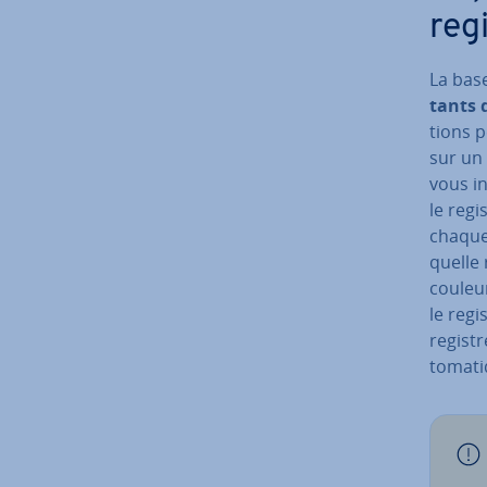
reg
La bas
tants d
tions p
sur un 
vous i
le regi
chaque
quelle 
couleur
le reg
re­gis­
to­ma­t