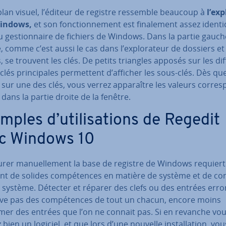
plan visuel, l’éditeur de registre ressemble beaucoup à
l’ex­p
Windows,
et son fonc­tion­ne­ment est fi­na­le­ment assez ident
u ges­tion­naire de fichiers de Windows. Dans la partie gauch
, comme c’est aussi le cas dans l’ex­plo­ra­teur de dossiers et
s, se trouvent les clés. De petits triangles apposés sur les dif­
clés prin­ci­pales per­met­tent d’afficher les sous-clés. Dès q
 sur une des clés, vous verrez ap­pa­raître les valeurs cor­res­
dans la partie droite de la fenêtre.
ples d’uti­li­sa­tions de Regedit
c Windows 10
gu­rer ma­nuel­le­ment la base de registre de Windows requiert
ent de solides com­pé­tences en matière de système et de con­f
e système. Détecter et réparer des clefs ou des entrées err
ève pas des com­pé­tences de tout un chacun, encore moins
mer des entrées que l’on ne connait pas. Si en revanche vou
z bien un logiciel, et que lors d’une nouvelle ins­tal­la­tion, vo