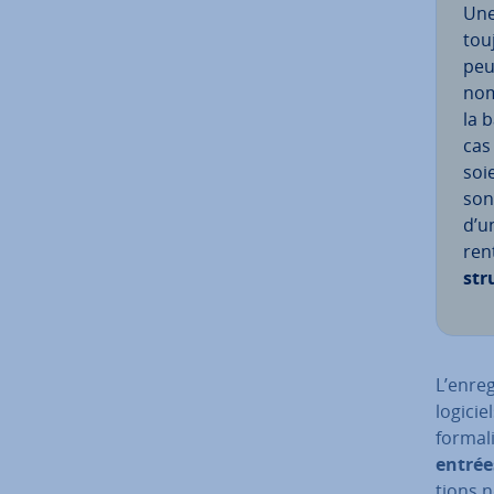
Un
tou
peu
nom
la 
cas
soi
son
d’un
ren
str
L’en­re
logicie
formal
entrée
tions n