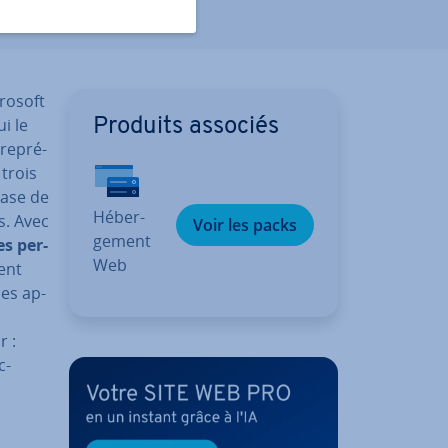
rosoft
i le
Produits associés
re­pré­
trois
base de
Hé­ber­
rs. Avec
Voir les packs
ge­ment
es per­
Web
rent
nes ap­
r :
c­