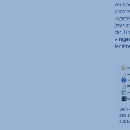
vous po
permet 
regist
(très 
clic. U
« rege
fenêtre
Bien 
pas a
cube.