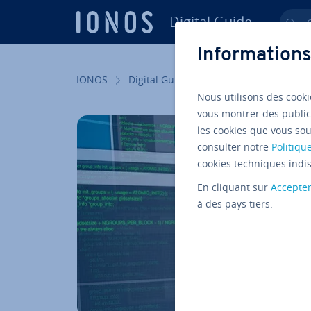
Digital Guide
Ch
Aller au contenu principal
Informations
IONOS
Digital Guide
Sites internet
Dé­
Nous utilisons des cooki
vous montrer des public
les cookies que vous sou
consulter notre
Politique
cookies techniques indis
En cliquant sur
Accepte
à des pays tiers.