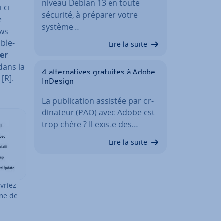
niveau Debian 13 en toute
-ci
sécurité, à préparer votre
e
système…
ows
ble-
Lire la suite
er
dans la
4 al­ter­na­tives gratuites à Adobe
[R].
InDesign
La pu­bli­ca­tion assistée par or­
di­na­teur (PAO) avec Adobe est
trop chère ? Il existe des…
Lire la suite
vriez
rme de