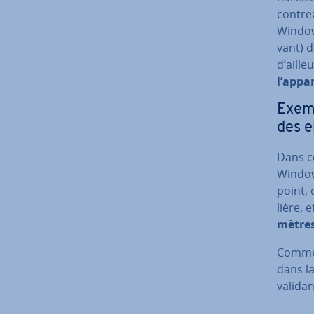
con­tr
Windows
vant) d
d’aille
l’appa
Exemp
des e
Dans c
Window
point, 
lière, 
mètre
Commen
dans la
validan