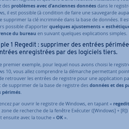
ez des
problèmes avec d’anciennes données
dans le registr
, il est possible (à condition de faire une sau­ve­garde au­pa­
e supprimer la clé in­cri­mi­née dans la base de données. Il es
urs possible d’apporter
quelques ajus­te­ments « es­thé­tiqu
rence du bureau
en suivant quelques ex­pli­ca­tions simples.
le 1 Regedit : supprimer des entrées périmée
ntrées en­re­gis­trées par des logiciels tiers.
e premier exemple, pour lequel nous avons choisi le registr
s 10, vous allez com­prendre la démarche per­met­tant poin
de retrouver les entrées de registre pour une ap­pli­ca­tion par­
et de supprimer de la base de registre des
données
et des pa
s périmés
.
cez par ouvrir le registre de Windows, en tapant «
regedi
 zone de recherche de la fenêtre Exécuter ([Windows] + [R])
t ensuite avec la touche «
OK
».