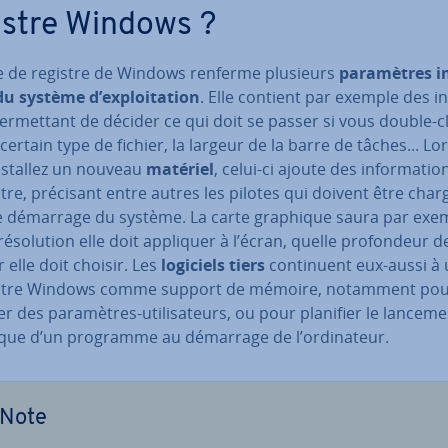
istre Windows ?
e de registre de Windows renferme plusieurs
pa­ra­mètres i
u système d’ex­ploi­ta­tion
. Elle contient par exemple des in­
er­met­tant de décider ce qui doit se passer si vous double-c
certain type de fichier, la largeur de la barre de tâches... L
nstallez un nouveau
matériel
, celui-ci ajoute des in­for­ma­ti
stre, précisant entre autres les pilotes qui doivent être char
 démarrage du système. La carte graphique saura par exe
ré­so­lu­tion elle doit appliquer à l’écran, quelle pro­fon­deur d
 elle doit choisir. Les
logiciels tiers
con­ti­nuent eux-aussi à u
istre Windows comme support de mémoire, notamment pour
trer des pa­ra­mètres-uti­li­sa­teurs, ou pour planifier le lancem
ique d’un programme au démarrage de l’or­di­na­teur.
Note