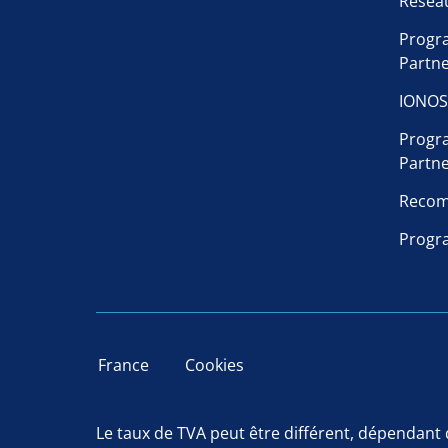
Résea
Progr
Partn
IONOS
Progr
Partn
Recom
Progra
France
Cookies
Le taux de TVA peut être différent, dépendant d