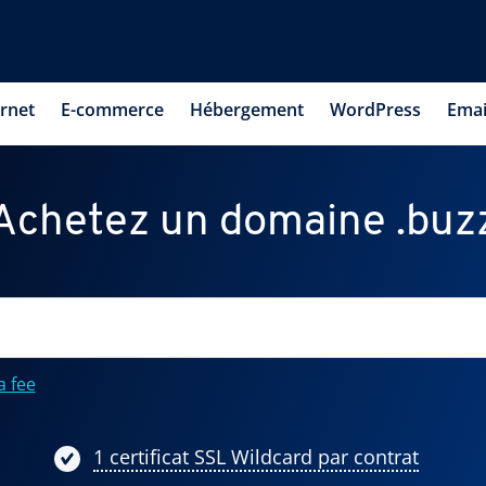
ernet
E-commerce
Hébergement
WordPress
Emai
Achetez un domaine .buz
a fee
1 certificat SSL Wildcard par contrat