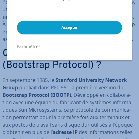
Pour ce faire, le
protocole de com­mu­ni­ca­tion
DHCP
est
utilisé. Celui-ci aide les
systèmes cherchant à établir
une connexion
à acquérir les in­for­ma­tions né­ces­saires.
À l’aube de l’in­for­ma­tique, des réseaux, etc., le Bootstrap
Accepter
Protocol, également connu sous le nom de BOOTP,
assumait encore la fonction de ges­tion­naire d’adresses.
Paramètres
Qu’est-ce que le BOOTP
(Bootstrap Protocol) ?
En septembre 1985, le
Stanford Uni­ver­sity Network
Group
publiait dans
RFC 951
la première version du
Bootstrap Protocol (BOOTP)
. Développé en col­la­bo­ra­
tion avec une équipe du fabricant de systèmes in­for­ma­
tiques Sun Mi­cro­sys­tems, ce protocole de com­mu­ni­ca­
tion per­met­tait pour la première fois aux terminaux et
aux postes de travail sans disque dur utilisés à l’époque
d’obtenir en plus de l’
adresse IP
des in­for­ma­tions telles