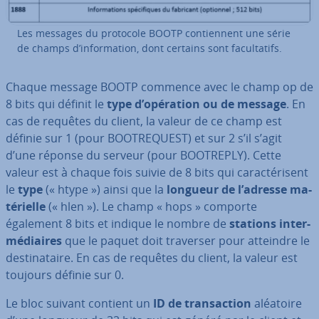
Les messages du protocole BOOTP con­tien­nent une série
de champs d’in­for­ma­tion, dont certains sont fa­cul­ta­tifs.
Chaque message BOOTP commence avec le champ op de
8 bits qui définit le
type d’opération ou de message
. En
cas de requêtes du client, la valeur de ce champ est
définie sur 1 (pour BOO­TRE­QUEST) et sur 2 s’il s’agit
d’une réponse du serveur (pour BOOTREPLY). Cette
valeur est à chaque fois suivie de 8 bits qui ca­rac­té­ri­sent
le
type
(« htype ») ainsi que la
longueur de l’adresse ma­
té­rielle
(« hlen »). Le champ « hops » comporte
également 8 bits et indique le nombre de
stations in­ter­
mé­diaires
que le paquet doit traverser pour atteindre le
des­ti­na­taire. En cas de requêtes du client, la valeur est
toujours définie sur 0.
Le bloc suivant contient un
ID de tran­sac­tion
aléatoire