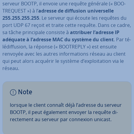
serveur BOOTP, il envoie une requête générale (« BOO­
TRE­QUEST ») à l’
adresse de diffusion uni­ver­selle
255.255.255.255
. Le serveur qui écoute les requêtes du
port UDP 67 reçoit et traite cette requête. Dans ce cadre,
sa tâche prin­ci­pale consiste à
attribuer l’adresse IP
adéquate à l’adresse MAC du système du client
. Par té­
lé­dif­fu­sion, la réponse (« BOOTREPLY ») est ensuite
renvoyée avec les autres in­for­ma­tions réseau au client
qui peut alors acquérir le système d’ex­ploi­ta­tion via le
réseau.
Note
lorsque le client connaît déjà l’adresse du serveur
BOOTP, il peut également envoyer la requête di­
rec­te­ment au serveur par connexion unicast.