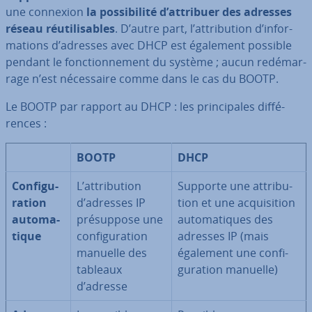
une connexion
la pos­si­bi­lité d’attribuer des adresses
réseau réu­ti­li­sables
. D’autre part, l’at­tri­bu­tion d’in­for­
ma­tions d’adresses avec DHCP est également possible
pendant le fonc­tion­ne­ment du système ; aucun re­dé­mar­
rage n’est né­ces­saire comme dans le cas du BOOTP.
Le BOOTP par rapport au DHCP : les prin­ci­pales dif­fé­
rences :
BOOTP
DHCP
Con­fi­gu­
L’at­tri­bu­tion
Supporte une at­tri­bu­
ra­tion
d’adresses IP
tion et une ac­qui­si­tion
au­to­ma­
pré­sup­pose une
au­to­ma­tiques des
tique
con­fi­gu­ra­tion
adresses IP (mais
manuelle des
également une con­fi­
tableaux
gu­ra­tion manuelle)
d’adresse