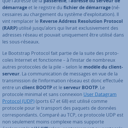
que l’adresse de la
pas­se­relle
, l’
adresse du serveur de
démarrage
et le registre du
fichier de démarrage
(né­
ces­saires au char­ge­ment du système d’ex­ploi­ta­tion). Il
vint remplacer le
Reverse Address Re­so­lu­tion Protocol
(RARP)
utilisé jusqu’alors qui livrait ex­clu­si­ve­ment des
adresses réseau et pouvait uni­que­ment être utilisé dans
les sous-réseaux.
Le Bootstrap Protocol fait partie de la suite des pro­to­
coles Internet et fonc­tionne – à l’instar de nombreux
autres pro­to­coles de la pile – selon le
modèle du client-
serveur
. La com­mu­ni­ca­tion de messages en vue de la
trans­mis­sion de l’in­for­ma­tion réseau est donc effectuée
entre un
client BOOTP
et le
serveur BOOTP
. Le
protocole minimal et sans connexion
User Datagram
Protocol (UDP)
(ports 67 et 68) est utilisé comme
protocole pour le transport des paquets de données
cor­res­pon­dants. Comparé au TCP, ce protocole UDP est
non seulement moins complexe mais supporte