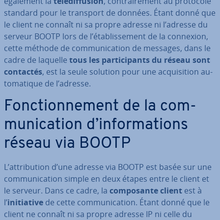
également la
té­lé­dif­fu­sion
, con­trai­re­ment au protocole
standard pour le transport de données. Étant donné que
le client ne connaît ni sa propre adresse ni l’adresse du
serveur BOOTP lors de l’éta­blis­se­ment de la connexion,
cette méthode de com­mu­ni­ca­tion de messages, dans le
cadre de laquelle
tous les par­ti­ci­pants du réseau sont
contactés
, est la seule solution pour une ac­qui­si­tion au­
to­ma­tique de l’adresse.
Fonc­tion­ne­ment de la com­
mu­ni­ca­tion d’in­for­ma­tions
réseau via BOOTP
L’at­tri­bu­tion d’une adresse via BOOTP est basée sur une
com­mu­ni­ca­tion simple en deux étapes entre le client et
le serveur. Dans ce cadre, la
com­po­sante client
est à
l’
ini­tia­tive
de cette com­mu­ni­ca­tion. Étant donné que le
client ne connaît ni sa propre adresse IP ni celle du