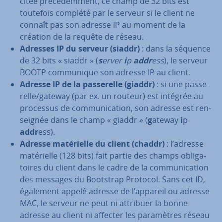
citée pré­cé­dem­ment, ce champ de 32 bits est
toutefois complété par le serveur si le client ne
connaît pas son adresse IP au moment de la
création de la requête de réseau.
Adresses IP du serveur (siaddr)
: dans la séquence
de 32 bits « siaddr » (
s
erver
i
p
addr
ess
), le serveur
BOOTP com­mu­nique son adresse IP au client.
Adresse IP de la pas­se­relle (giaddr)
: si une pas­se­
relle/gateway (par ex. un routeur) est intégrée au
processus de com­mu­ni­ca­tion, son adresse est ren­
seig­née dans le champ « giaddr » (
g
ateway
i
p
addr
ess).
Adresse ma­té­rielle du client (chaddr)
: l’adresse
ma­té­rielle (128 bits) fait partie des champs obli­ga­
toires du client dans le cadre de la com­mu­ni­ca­tion
des messages du Bootstrap Protocol. Sans cet ID,
également appelé adresse de l’appareil ou adresse
MAC, le serveur ne peut ni attribuer la bonne
adresse au client ni affecter les pa­ra­mètres réseau