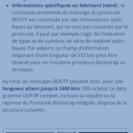
In­for­ma­tions spé­ci­fiques au fabricant (vend)
: la
con­clu­sion po­ten­tielle du message du protocole
BOOTP est cons­ti­tuée par des in­for­ma­tions spé­ci­
fiques au fabricant, qui ne sont pas couvertes par le
protocole. Il peut par exemple s’agir de l'in­di­ca­tion
de types et de numéros de série de matériel spé­ci­
fiques. Par ailleurs, ce champ d’in­for­ma­tion
disposant d’une longueur de 512 bits peut être
réservé pour un troisième processus Bootstrap ou
de noyau.
Au total, les messages BOOTP peuvent donc avoir une
longueur allant jusqu’à 2400 bits
(300 octets). Le da­ta­
gramme UDP/IP complet, incluant la requête ou la
réponse du Protocole Bootstrap intégrée, dispose de la
structure suivante :