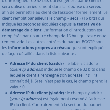
d’une longueur de 32 bits qui est généré par le client et
sera utilisé ul­té­rieu­re­ment dans la réponse du serveur
afin de permettre au client de l’associer for­mel­le­ment. Le
client remplit par ailleurs le champ «
secs
» (16 bits) qui
indique les secondes écoulées depuis la
tentative de
démarrage du client
. L’in­for­ma­tion d’in­tro­duc­tion est
complétée par un autre champ de 16 bits qui reste en­tiè­
re­ment vide. Les autres entrées du paquet BOOTP sont
les
in­for­ma­tions propres au réseau
qui sont ex­pli­quées
de façon détaillée dans la liste suivante
:
Adresse IP du client (ciaddr)
: le label « ciaddr »
(
c
lient
i
p
addr
ess
) indique le champ de 32 bits dans
lequel le client a renseigné son adresse IP s’il l’a
connaît déjà. Si tel n’est pas le cas, le champ prend la
valeur 0.
Adresse IP du client (yiaddr)
: le champ « yiaddr »
(
y
our
i
p
addr
ess
) est également réservé à l’adresse
IP du client. Con­trai­re­ment à la section du paquet