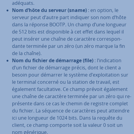
adéquats.
Nom d’hôte du serveur (sname)
: en option, le
serveur peut d’autre part indiquer son nom d’hôte
dans la réponse BOOTP. Un champ d’une longueur
de 512 bits est dis­po­nible à cet effet dans lequel il
peut insérer une chaîne de caractère cor­res­pon­
dante terminée par un zéro (un zéro marque la fin
de la chaîne).
Nom du fichier de démarrage (file)
: l’in­di­ca­tion
d’un fichier de démarrage précis, dont le client a
besoin pour démarrer le système d’ex­ploi­ta­tion sur
le terminal concerné ou la station de travail, est
également fa­cul­ta­tive. Ce champ prévoit également
une chaîne de caractère terminée par un zéro qui re­
pré­sente dans ce cas le chemin de registre complet
du fichier. La séquence de ca­rac­tères peut atteindre
ici une longueur de 1024 bits. Dans la requête du
client, ce champ comporte soit la valeur 0 soit un
nom générique.