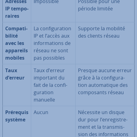
Adresses
Im­pos­sible
Possible pour une
IP tem­po­
période limitée
raires
Com­pa­ti­
La con­fi­gu­ra­tion
Supporte la mobilité
bi­lité
IP et l’accès aux
des clients réseau
avec les
in­for­ma­tions de
appareils
réseau ne sont
mobiles
pas possibles
Taux
Taux d’erreur
Presque aucune erreur
d’erreur
important du
grâce à la con­fi­gu­ra­
fait de la con­fi­
tion au­to­ma­tique des
gu­ra­tion
com­po­sants réseau
manuelle
Prérequis
Aucun
Nécessite un disque
système
dur pour l’en­re­gis­tre­
ment et la trans­mis­
sion des in­for­ma­tions