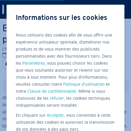
Digital Guide
Informations sur les cookies
Aller au contenu principal
BOOTP : Tout savoir sur le
Nous utilisons des cookies afin de vous offrir une
pré­cur­seur du DHCP
expérience utilisateur optimale, d’améliorer nos
L'équipe édi­to­riale IONOS
produits et de vous montrer des publicités
14/09/2020
personnalisées avec des fournisseurs tiers. Dans
Partager sur Facebook
Partager sur Twitter
Partager sur LinkedIn
les
Paramètres
, vous pouvez choisir les cookies
que vous souhaitez autoriser et revenir sur vos
choix à tout moment. Pour plus d'informations,
veuillez consulter notre
Politique d'utilisation
et
Sommaire
notre
Clause de confidentialité
. Même si vous
Afin de pouvoir com­mu­ni­quer sur des réseaux comme
choisissez de les
refuser
, les cookies techniques
Internet, les systèmes par­ti­ci­pants né­ces­si­tent une
indispensables seront installés.
adresse IP. Bien que cette dernière puisse être attribuée
En cliquant sur
Accepter
, vous consentez à cette
ma­nuel­le­ment, en pratique, la plupart des appareils ob­
utilisation des cookies et autorisez la transmission
tien­nent aujourd’hui leur adresse de façon au­to­ma­tique.
de vos données à des pays tiers.