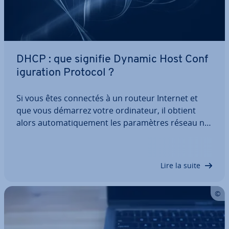
DHCP : que signifie Dynamic Host Con­f
i­gu­ra­tion Protocol ?
Si vous êtes connectés à un routeur Internet et
que vous démarrez votre or­di­na­teur, il obtient
alors au­to­ma­ti­que­ment les pa­ra­mètres réseau né­
ces­saires comme l’adresse IP, le masque réseau
ou le serveur DNS. Ceci est rendu possible grâce
au DHCP (Dynamic Host Con­fi­gu­ra­tion…
Lire la suite