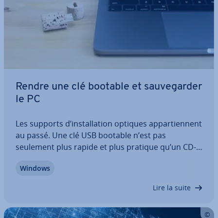
Rendre une clé bootable et sau­ve­gar­der
le PC
Les supports d’ins­tal­la­tion optiques ap­par­tien­nent
au passé. Une clé USB bootable n’est pas
seulement plus rapide et plus pratique qu’un CD-
Rom, elle peut aussi faire beaucoup plus. La
Windows
fonction la plus im­por­tante, cependant, est de
démarrer et de réparer un PC après un grave…
Lire la suite