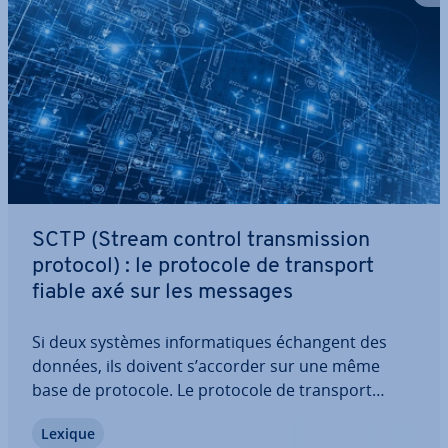
SCTP (Stream control trans­mis­sion
protocol) : le protocole de transport
fiable axé sur les messages
Si deux systèmes in­for­ma­tiques échangent des
données, ils doivent s’accorder sur une même
base de protocole. Le protocole de transport
détermine la façon dont les in­for­ma­tions doivent
Lexique
être trans­fé­rées. L’un des plus récents est le