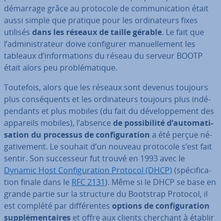
démarrage grâce au protocole de com­mu­ni­ca­tion était
aussi simple que pratique pour les or­di­na­teurs fixes
utilisés
dans les réseaux de taille gérable
. Le fait que
l’ad­mi­nis­tra­teur doive con­fi­gu­rer ma­nuel­le­ment les
tableaux d’in­for­ma­tions du réseau du serveur BOOTP
était alors peu pro­blé­ma­tique.
Toutefois, alors que les réseaux sont devenus toujours
plus con­sé­quents et les or­di­na­teurs toujours plus in­dé­
pen­dants et plus mobiles (du fait du dé­ve­lop­pe­ment des
appareils mobiles), l’absence
de pos­si­bi­lité d’au­to­ma­ti­
sa­tion du processus de con­fi­gu­ra­tion
a été perçue né­
ga­ti­ve­ment. Le souhait d’un nouveau protocole s’est fait
sentir. Son suc­ces­seur fut trouvé en 1993 avec le
Dynamic Host Con­fi­gu­ra­tion Protocol (DHCP)
(spé­ci­fi­ca­
tion finale dans le
RFC 2131
). Même si le DHCP se base en
grande partie sur la structure du Bootstrap Protocol, il
est complété par dif­fé­rentes
options de con­fi­gu­ra­tion
sup­plé­men­taires
et offre aux clients cherchant à établir