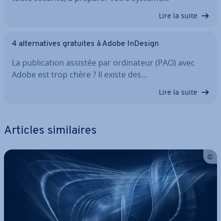
Lire la suite
4 al­ter­na­tives gratuites à Adobe InDesign
La pu­bli­ca­tion assistée par or­di­na­teur (PAO) avec
Adobe est trop chère ? Il existe des…
Lire la suite
Articles si­mi­laires