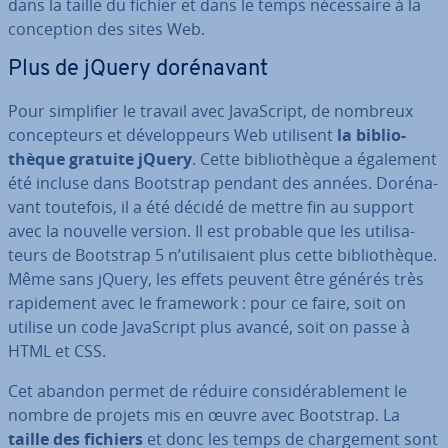
dans la taille du fichier et dans le temps né­ces­saire à la
con­cep­tion des sites Web.
Plus de jQuery do­ré­na­vant
Pour sim­pli­fier le travail avec Ja­vaS­cript, de nombreux
con­cep­teurs et dé­ve­lop­peurs Web utilisent
la bi­blio­
thèque gratuite jQuery
. Cette bi­blio­thèque a également
été incluse dans Bootstrap pendant des années. Do­ré­na­
vant toutefois, il a été décidé de mettre fin au support
avec la nouvelle version. Il est probable que les uti­li­sa­
teurs de Bootstrap 5 n’uti­li­saient plus cette bi­blio­thèque.
Même sans jQuery, les effets peuvent être générés très
ra­pi­de­ment avec le framework : pour ce faire, soit on
utilise un code Ja­vaS­cript plus avancé, soit on passe à
HTML et CSS.
Cet abandon permet de réduire con­si­dé­ra­ble­ment le
nombre de projets mis en œuvre avec Bootstrap. La
taille des fichiers
et donc les temps de char­ge­ment sont