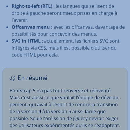
Right-to-left (RTL)
: les langues qui se lisent de
droite à gauche seront mieux prises en charge à
l’avenir.
Offcanvas menu
: avec les offcanvas, davantage de
pos­si­bi­li­tés pour concevoir des menus.
SVG in HTML
: ac­tuel­le­ment, les fichiers SVG sont
intégrés via CSS, mais il est possible d’utiliser du
code HTML pour cela.
En résumé
Bootstrap 5 n’a pas tout renversé et réinventé.
Mais c’est aussi ce que voulait l’équipe de dé­ve­lop­
pe­ment, qui avait à l’esprit de rendre la tran­si­tion
de la version 4 à la version 5 aussi facile que
possible. Seule l’omission de jQuery devrait exiger
des uti­li­sa­teurs ex­pé­ri­men­tés qu’ils se réa­dap­tent.