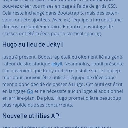
pouviez créer vos mises en page à l’aide de grids CSS.
Cela reste inchangé dans Bootstrap 5, mais des ex­ten­
sions ont été ajoutées. Avec
xxl
, l’équipe a introduit une
dimension sup­plé­men­taire. En outre, davantage de
classes ont été créées pour le vertical spacing.
Hugo au lieu de Jekyll
Jusqu’à présent, Bootstrap était étroi­te­ment lié au gé­né­
ra­teur de site statique
Jekyll
. Néanmoins, l’outil présente
l’in­con­vé­nient que Ruby doit être installé sur le con­cep­
teur pour pouvoir être utilisé. L’équipe de dé­ve­lop­pe­
ment a donc décidé de passer à Hugo. Cet outil est écrit
en langage
Go
et ne nécessite aucun logiciel ad­di­tion­nel
en arrière-plan. De plus, Hugo promet d’être beaucoup
plus rapide que ses con­cur­rents.
Nouvelle utilities API