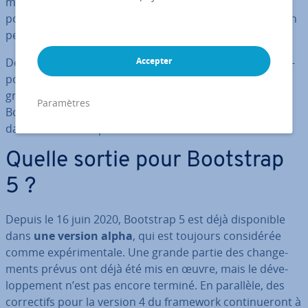
manière re­la­ti­ve­ment simple. La mise en page, les
polices, les boutons et les divers éléments de na­vi­ga­tion
peuvent être créés et po­si­tion­nés très sim­ple­ment.
Développé à l’origine pour Twitter, le framework est dis­
Accepter
po­nible depuis un certain temps
déjà en open source
gra­tui­te­ment pour tous. La dernière version de
Paramètres
Bootstrap 5 est main­te­nant dis­po­nible – tout du moins
dans sa version alpha.
Quelle sortie pour Bootstrap
5 ?
Depuis le 16 juin 2020, Bootstrap 5 est déjà dis­po­nible
dans
une version alpha
, qui est toujours con­si­dé­rée
comme ex­pé­ri­men­tale. Une grande partie des chan­ge­
ments prévus ont déjà été mis en œuvre, mais le dé­ve­
lop­pe­ment n’est pas encore terminé. En parallèle, des
cor­rec­tifs pour la version 4 du framework con­ti­nue­ront à