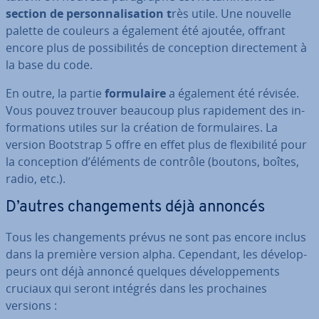
section de per­son­na­li­sa­tion t
rès utile. Une nouvelle
palette de couleurs a également été ajoutée, offrant
encore plus de pos­si­bi­li­tés de con­cep­tion di­rec­te­ment à
la base du code.
En outre, la partie
for­mu­laire
a également été révisée.
Vous pouvez trouver beaucoup plus ra­pi­de­ment des in­
for­ma­tions utiles sur la création de for­mu­laires. La
version Bootstrap 5 offre en effet plus de flexi­bi­lité pour
la con­cep­tion d’éléments de contrôle (boutons, boîtes,
radio, etc.).
D’autres chan­ge­ments déjà annoncés
Tous les chan­ge­ments prévus ne sont pas encore inclus
dans la première version alpha. Cependant, les dé­ve­lop­
peurs ont déjà annoncé quelques dé­ve­lop­pe­ments
cruciaux qui seront intégrés dans les pro­chaines
versions :