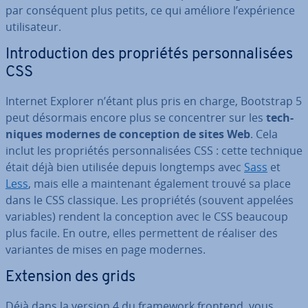
par con­sé­quent plus petits, ce qui améliore l’ex­pé­rience
uti­li­sa­teur.
In­tro­duc­tion des pro­prié­tés per­son­na­li­sées
CSS
Internet Explorer n’étant plus pris en charge, Bootstrap 5
peut désormais encore plus se con­cen­trer sur les
tech­
niques modernes de con­cep­tion de sites Web
. Cela
inclut les pro­prié­tés per­son­na­li­sées CSS : cette technique
était déjà bien utilisée depuis longtemps avec
Sass
et
Less
, mais elle a main­te­nant également trouvé sa place
dans le CSS classique. Les pro­prié­tés (souvent appelées
variables) rendent la con­cep­tion avec le CSS beaucoup
plus facile. En outre, elles per­met­tent de réaliser des
variantes de mises en page modernes.
Extension des grids
Déjà dans la version 4 du framework frontend, vous