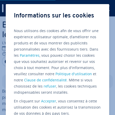
Digital Guide
Informations sur les cookies
Aller au contenu principal
Bootstrap 5 : les nou­veau­tés
Nous utilisons des cookies afin de vous offrir une
les plus im­por­tantes
expérience utilisateur optimale, d’améliorer nos
L'équipe édi­to­riale IONOS
produits et de vous montrer des publicités
02/10/2020
personnalisées avec des fournisseurs tiers. Dans
7 mins
les
Paramètres
, vous pouvez choisir les cookies
Partager sur Facebook
Partager sur Twitter
Partager sur LinkedIn
que vous souhaitez autoriser et revenir sur vos
choix à tout moment. Pour plus d'informations,
veuillez consulter notre
Politique d'utilisation
et
notre
Clause de confidentialité
. Même si vous
Sommaire
choisissez de les
refuser
, les cookies techniques
Bootstrap est l’un des fra­me­works les plus po­pu­laires
indispensables seront installés.
pour le dé­ve­lop­pe­ment de sites Web. L’outil fournit des
En cliquant sur
Accepter
, vous consentez à cette
modèles pour
CSS
et
HTML
avec lesquels vous pouvez
utilisation des cookies et autorisez la transmission
mettre en place une con­cep­tion Web moderne de
de vos données à des pays tiers.