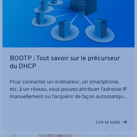
BOOTP : Tout savoir sur le pré­cur­seur
du DHCP
Pour connecter un or­di­na­teur, un smart­phone,
etc. à un réseau, vous pouvez attribuer l’adresse IP
ma­nuel­le­ment ou l’acquérir de façon au­to­ma­tique.
Cette dernière solution est possible grâce au
protocole de com­mu­ni­ca­tion DHCP. Son pré­dé­ces­
seur, le Bootstrap Protocol (BOOTP), a été…
Lire la suite