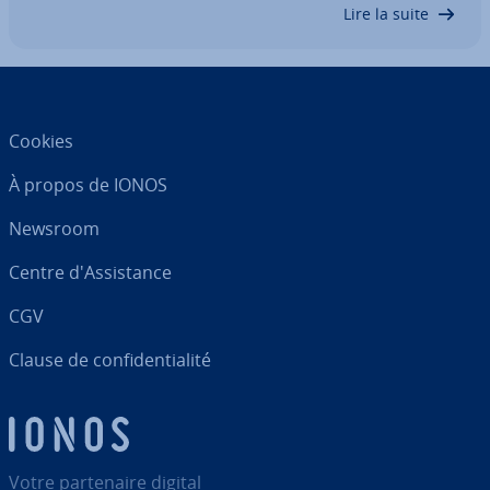
des projets très dif­fé­rents, allant du…
Lire la suite
Cookies
À propos de IONOS
Newsroom
Centre d'As­sis­tance
CGV
Clause de con­fi­den­tia­lité
Votre par­te­naire digital