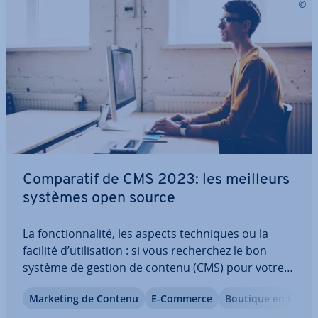
Com­pa­ra­tif de CMS 2023: les meilleurs
systèmes open source
La fonc­tion­na­lité, les aspects tech­niques ou la
facilité d’uti­li­sa­tion : si vous re­cher­chez le bon
système de gestion de contenu (CMS) pour votre
site Web, vous devez tenir compte de nombreux
Marketing de Contenu
E-Commerce
Boutique en Ligne
facteurs. Un même système peut être utilisé pour