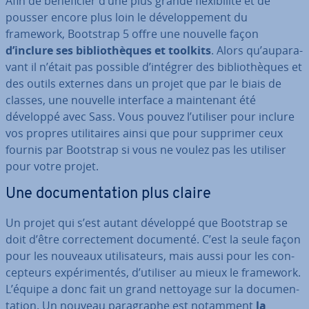
Afin de bé­né­fi­cier d’une plus grande flexi­bi­lité et de
pousser encore plus loin le dé­ve­lop­pe­ment du
framework, Bootstrap 5 offre une nouvelle façon
d’inclure ses bi­blio­thèques et toolkits
. Alors qu’au­pa­ra­
vant il n’était pas possible d’intégrer des bi­blio­thèques et
des outils externes dans un projet que par le biais de
classes, une nouvelle interface a main­te­nant été
développé avec Sass. Vous pouvez l’utiliser pour inclure
vos propres uti­li­taires ainsi que pour supprimer ceux
fournis par Bootstrap si vous ne voulez pas les utiliser
pour votre projet.
Une do­cu­men­ta­tion plus claire
Un projet qui s’est autant développé que Bootstrap se
doit d’être cor­rec­te­ment documenté. C’est la seule façon
pour les nouveaux uti­li­sa­teurs, mais aussi pour les con­
cep­teurs ex­pé­ri­men­tés, d’utiliser au mieux le framework.
L’équipe a donc fait un grand nettoyage sur la do­cu­men­
ta­tion. Un nouveau pa­ra­graphe est notamment
la