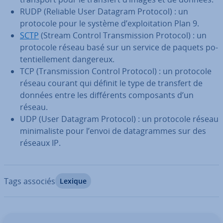
RUDP (Reliable User Datagram Protocol) : un
protocole pour le système d’ex­ploi­ta­tion Plan 9.
SCTP
(Stream Control Trans­mis­sion Protocol) : un
protocole réseau basé sur un service de paquets po­
ten­tiel­le­ment dangereux.
TCP (Trans­mis­sion Control Protocol) : un protocole
réseau courant qui définit le type de transfert de
données entre les dif­fé­rents com­po­sants d’un
réseau.
UDP (User Datagram Protocol) : un protocole réseau
mi­ni­ma­liste pour l’envoi de da­ta­grammes sur des
réseaux IP.
Tags associés
Lexique
Aller au menu principal