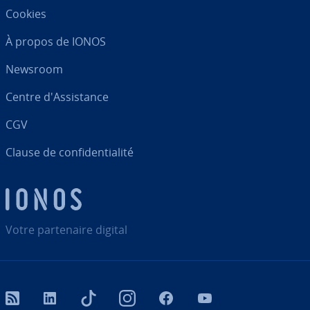
Cookies
À propos de IONOS
Newsroom
Centre d'As­sis­tance
CGV
Clause de con­fi­den­tia­lité
Votre par­te­naire digital
RSS
LinkedIn
tiktok
Instagram
Facebook
YouTube