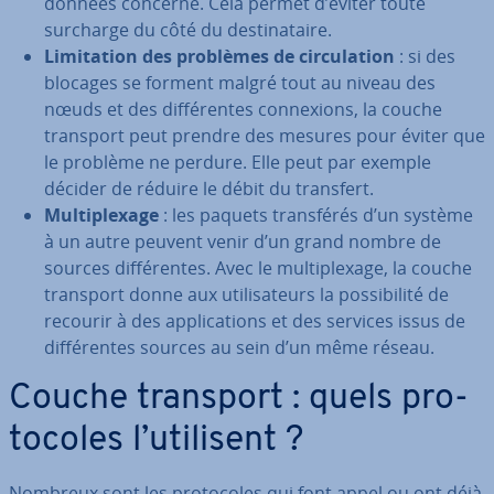
données concerné. Cela permet d’éviter toute
surcharge du côté du des­ti­na­taire.
Li­mi­ta­tion des problèmes de cir­cu­la­tion
: si des
blocages se forment malgré tout au niveau des
nœuds et des dif­fé­rentes con­nexions, la couche
transport peut prendre des mesures pour éviter que
le problème ne perdure. Elle peut par exemple
décider de réduire le débit du transfert.
Mul­ti­plexage
: les paquets trans­fé­rés d’un système
à un autre peuvent venir d’un grand nombre de
sources dif­fé­rentes. Avec le mul­ti­plexage, la couche
transport donne aux uti­li­sa­teurs la pos­si­bi­lité de
recourir à des ap­pli­ca­tions et des services issus de
dif­fé­rentes sources au sein d’un même réseau.
Couche transport : quels pro­
to­coles l’utilisent ?
Nombreux sont les pro­to­coles qui font appel ou ont déjà