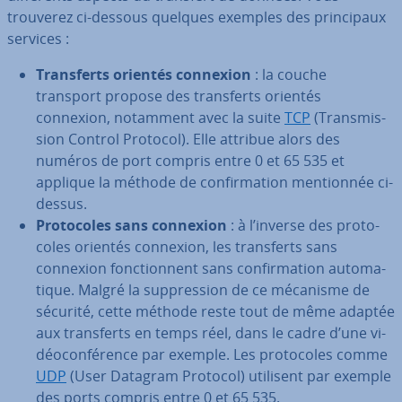
trouverez ci-dessous quelques exemples des prin­ci­paux
services :
Trans­ferts orientés connexion
: la couche
transport propose des trans­ferts orientés
connexion, notamment avec la suite
TCP
(Trans­mis­
sion Control Protocol). Elle attribue alors des
numéros de port compris entre 0 et 65 535 et
applique la méthode de con­fir­ma­tion men­tion­née ci-
dessus.
Pro­to­coles sans connexion
: à l’inverse des pro­to­
coles orientés connexion, les trans­ferts sans
connexion fonc­tion­nent sans con­fir­ma­tion au­to­ma­
tique. Malgré la sup­pres­sion de ce mécanisme de
sécurité, cette méthode reste tout de même adaptée
aux trans­ferts en temps réel, dans le cadre d’une vi­
déo­con­fé­rence par exemple. Les pro­to­coles comme
UDP
(User Datagram Protocol) utilisent par exemple
des ports compris entre 0 et 65 535.