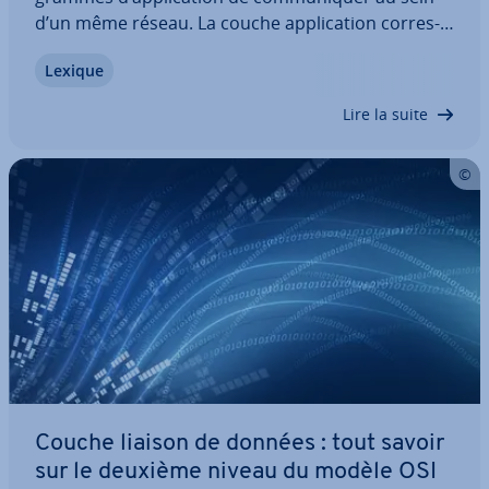
d’un même réseau. La couche ap­pli­ca­tion cor­res­
pond au septième et dernier niveau du
Lexique
modèle OSI. Découvrez dans cet article du Digital
Guide la couche ap­pli­ca­tion OSI, les services
Lire la suite
qu’elle…
Couche liaison de données : tout savoir
sur le deuxième niveau du modèle OSI