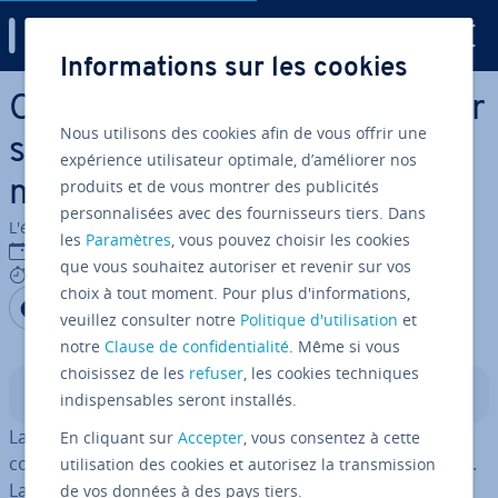
Digital Guide
Informations sur les cookies
Aller au contenu principal
Couche transport : tout savoir
Nous utilisons des cookies afin de vous offrir une
sur le quatrième niveau du
expérience utilisateur optimale, d’améliorer nos
produits et de vous montrer des publicités
modèle OSI
personnalisées avec des fournisseurs tiers. Dans
L'équipe édi­to­riale IONOS
les
Paramètres
, vous pouvez choisir les cookies
21/03/2023
que vous souhaitez autoriser et revenir sur vos
6 mins
choix à tout moment. Pour plus d'informations,
Partager sur Facebook
Partager sur Twitter
Partager sur LinkedIn
veuillez consulter notre
Politique d'utilisation
et
notre
Clause de confidentialité
. Même si vous
choisissez de les
refuser
, les cookies techniques
Sommaire
indispensables seront installés.
La couche transport OSI récupère les données de la
En cliquant sur
Accepter
, vous consentez à cette
couche session et transfère celles-ci à la couche réseau.
utilisation des cookies et autorisez la transmission
La couche transport garantit la com­mu­ni­ca­tion
de vos données à des pays tiers.