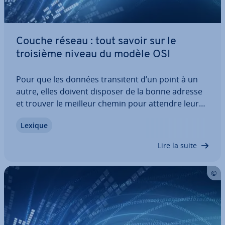
Couche réseau : tout savoir sur le
troisième niveau du modèle OSI
Pour que les données tran­si­tent d’un point à un
autre, elles doivent disposer de la bonne adresse
et trouver le meilleur chemin pour attendre leur
des­ti­na­tion. La couche réseau prend en charge ces
Lexique
deux missions. Elle fournit aux paquets les
adresses dont ils ont besoin et assure…
Lire la suite