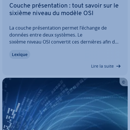
Couche pré­sen­ta­tion : tout savoir sur le
sixième niveau du modèle OSI
La couche pré­sen­ta­tion permet l’échange de
données entre deux systèmes. Le
sixième niveau OSI convertit ces dernières afin de
les rendre com­pré­hen­sibles et uti­li­sables. La
Lexique
sixième couche du modèle OSI peut également
être utilisée pour com­pres­ser et chiffrer des
Lire la suite
données. Découvrez…