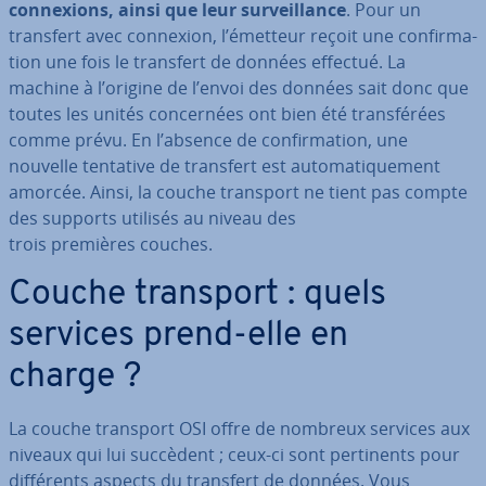
con­nexions, ainsi que leur sur­veil­lance
. Pour un
transfert avec connexion, l’émetteur reçoit une con­fir­ma­
tion une fois le transfert de données effectué. La
machine à l’origine de l’envoi des données sait donc que
toutes les unités con­cer­nées ont bien été trans­fé­rées
comme prévu. En l’absence de con­fir­ma­tion, une
nouvelle tentative de transfert est au­to­ma­ti­que­ment
amorcée. Ainsi, la couche transport ne tient pas compte
des supports utilisés au niveau des
trois premières couches.
Couche transport : quels
services prend-elle en
charge ?
La couche transport OSI offre de nombreux services aux
niveaux qui lui succèdent ; ceux-ci sont per­ti­nents pour
dif­fé­rents aspects du transfert de données. Vous