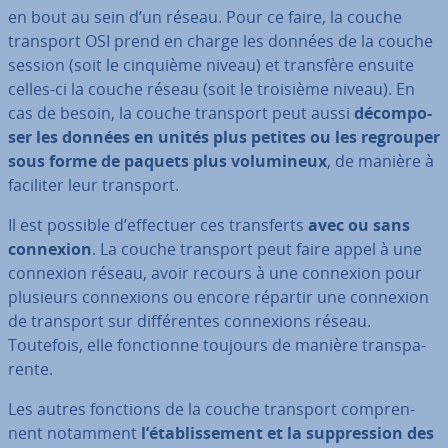
en bout au sein d’un réseau. Pour ce faire, la couche
transport OSI prend en charge les données de la couche
session (soit le cinquième niveau) et transfère ensuite
celles-ci la couche réseau (soit le troisième niveau). En
cas de besoin, la couche transport peut aussi
dé­com­po­
ser les données en unités plus petites ou les regrouper
sous forme de paquets plus vo­lu­mi­neux
, de manière à
faciliter leur transport.
Il est possible d’effectuer ces trans­ferts
avec ou sans
connexion
. La couche transport peut faire appel à une
connexion réseau, avoir recours à une connexion pour
plusieurs con­nexions ou encore répartir une connexion
de transport sur dif­fé­rentes con­nexions réseau.
Toutefois, elle fonc­tionne toujours de manière trans­pa­
rente.
Les autres fonctions de la couche transport com­pren­
nent notamment
l’éta­blis­se­ment et la sup­pres­sion des