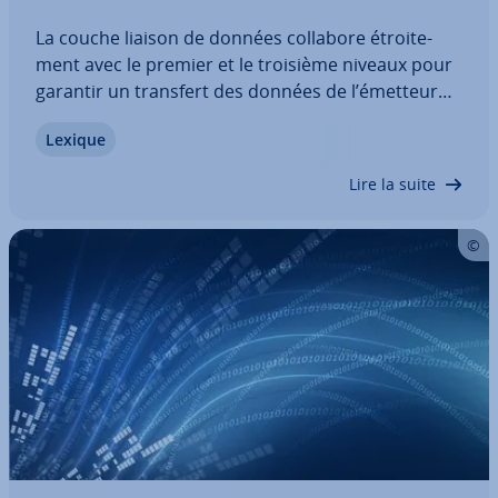
La couche liaison de données collabore étroi­te­
ment avec le premier et le troisième niveaux pour
garantir un transfert des données de l’émetteur
au des­ti­na­taire sans délai ni problème. En cas
Lexique
d’erreur, cette couche in­ter­vient et peut prendre
en charge les processus de re­di­rec­tion…
Lire la suite