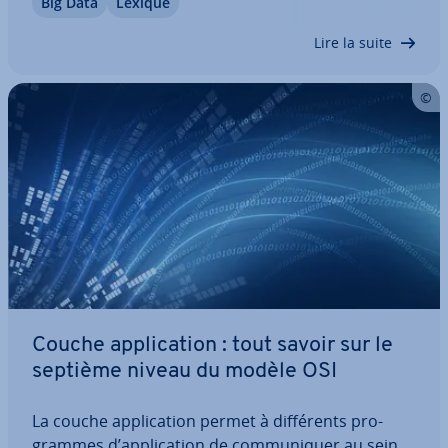
Big Data
Lexique
arrière-plan. Découvrez comment fonc­tion­nent
ces petits logiciels bien pratiques utilisés…
Lire la suite
Couche ap­pli­ca­tion : tout savoir sur le
septième niveau du modèle OSI
La couche ap­pli­ca­tion permet à dif­fé­rents pro­
grammes d’ap­pli­ca­tion de com­mu­ni­quer au sein