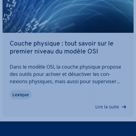
Couche physique : tout savoir sur le
premier niveau du modèle OSI
Dans le modèle OSI, la couche physique propose
des outils pour activer et dé­sac­ti­ver les con­
nexions physiques, mais aussi pour su­per­vi­ser
leur transfert. Découvrez avec nous les fonctions
Lexique
et les services de la couche physique, le rôle exact
qu’elle joue dans le cadre du…
Lire la suite