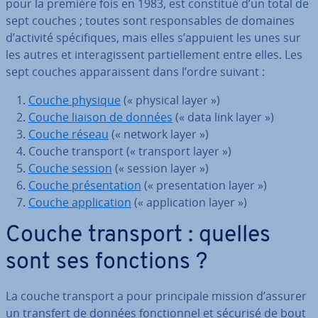
pour la première fois en 1983, est constitué d’un total de
sept couches ; toutes sont res­pon­sables de domaines
d’activité spé­ci­fiques, mais elles s’appuient les unes sur
les autres et in­te­ra­gis­sent par­tiel­le­ment entre elles. Les
sept couches ap­pa­rais­sent dans l’ordre suivant :
Couche physique
(« physical layer »)
Couche liaison de données
(« data link layer »)
Couche réseau
(« network layer »)
Couche transport (« transport layer »)
Couche session
(« session layer »)
Couche pré­sen­ta­tion
(« pre­sen­ta­tion layer »)
Couche ap­pli­ca­tion
(« ap­pli­ca­tion layer »)
Couche transport : quelles
sont ses fonctions ?
La couche transport a pour prin­ci­pale mission d’assurer
un transfert de données fonc­tion­nel et sécurisé de bout