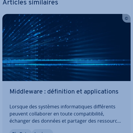
Articles si­mi­laires
Midd­le­ware : dé­fi­ni­tion et ap­pli­ca­tions
Lorsque des systèmes in­for­ma­tiques dif­fé­rents
peuvent col­la­bo­rer en toute com­pa­ti­bi­lité,
échanger des données et partager des res­sources,
c’est grâce à un midd­le­ware qui travaille en