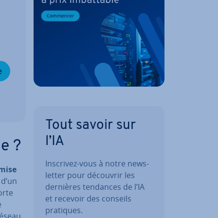
e
Tout savoir sur
l’IA
ue ?
Inscrivez-vous à notre news­
mise
let­ter pour découvrir les
d’un
dernières tendances de l’IA
orte
et recevoir des conseils
e
pratiques.
réseau