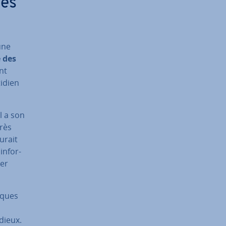
ges
 une
e des
nt
idien
l a son
très
urait
n­for­
ser
lques
­dieux.