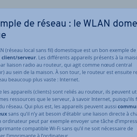
mple de réseau : le WLAN do­me
ue
 (réseau local sans fil) do­mes­tique est un bon exemple de 
 client/serveur
. Les dif­fé­rents appareils présents à la mai
 par liaison radio au routeur, qui agit comme nœud central
r) au sein de la maison. À son tour, le routeur est ensuite re
eau beaucoup plus vaste : Internet.
es appareils (clients) sont reliés au routeur, ils peuvent uti
es res­sources que le serveur, à savoir Internet, puisqu’ils 
du réseau. Qui plus est, les appareils peuvent aussi
com­mu­
eux
sans qu’il n’y ait besoin d’établir une liaison directe à c
n or­di­na­teur peut par exemple envoyer une tâche d’im­pres­
pri­mante com­pa­tible Wi-Fi sans qu’il ne soit né­ces­saire de
r l’im­pri­mante à l’or­di­na­teur.