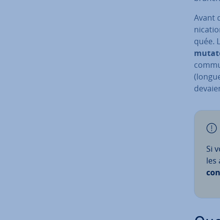
Avant 
ni­ca­t
quée. L
mu­ta­
commun 
(longue
devaien
Si 
les
con