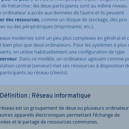
 de hié­rar­chie : les deux par­ti­ci­pants sont au même niveau.
or­di­na­teur a accès aux données de l’autre et ils peuvent
er des res­sources
, comme un disque de stockage, des pro­
 ou des pé­ri­phé­riques (im­pri­mante, etc.).
seaux modernes sont un peu plus complexes en général et 
t bien plus que deux or­di­na­teurs. Pour les systèmes à plus 
i­pants, on utilise ha­bi­tuel­le­ment une con­fi­gu­ra­tion de type
/serveur
. Dans ce modèle, un or­di­na­teur agissant comme p
ta­tion central (serveur) met ses res­sources à dis­po­si­tion d
par­ti­ci­pants au réseau (clients).
Dé­fi­ni­tion : Réseau in­for­ma­tique
réseau est un grou­pe­ment de deux ou plusieurs or­di­na­teu
autres appareils élec­tro­niques per­met­tant l’échange de
nées et le partage de res­sources communes.