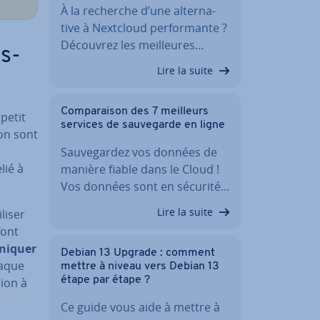
À la recherche d’une al­ter­na­
tive à Nextcloud per­for­mante ?
Découvrez les meil­leures…
s­
Lire la suite
Com­pa­rai­son des 7 meilleurs
petit
services de sau­ve­garde en ligne
son sont
Sau­ve­gar­dez vos données de
lié à
manière fiable dans le Cloud !
Vos données sont en sécurité…
Lire la suite
liser
font
ni­quer
Debian 13 Upgrade : comment
haque
mettre à niveau vers Debian 13
étape par étape ?
sion à
Ce guide vous aide à mettre à