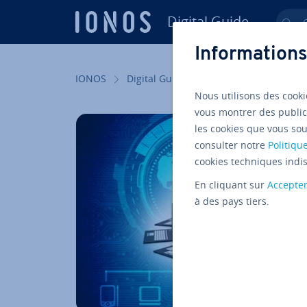
Digital Guide
Ch
Aller au contenu principal
Informations
IONOS
Digital Guide
Serveur
Know-ho
Nous utilisons des cooki
vous montrer des public
les cookies que vous sou
consulter notre
Politique
cookies techniques indis
En cliquant sur
Accepte
à des pays tiers.