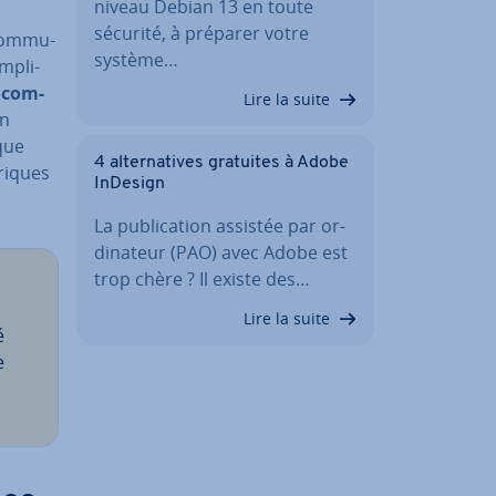
niveau Debian 13 en toute
sécurité, à préparer votre
com­mu­
système…
m­pli­
s
com­
Lire la suite
en
ique
4 al­ter­na­tives gratuites à Adobe
­riques
InDesign
La pu­bli­ca­tion assistée par or­
di­na­teur (PAO) avec Adobe est
trop chère ? Il existe des…
Lire la suite
é
e