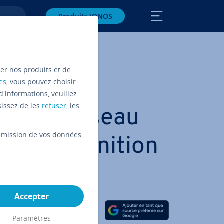
Produits IONOS
rer nos produits et de
es
, vous pouvez choisir
d'informations, veuillez
sissez de les
refuser
, les
 qu’un réseau
ansmission de vos données
que ? Dé­fi­ni­tion
es
Accepter
Partager sur Facebook
Partager sur Twitter
Partager sur LinkedIn
Paramètres