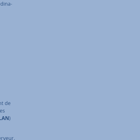
di­na­
nt de
res
LAN
)
erveur.