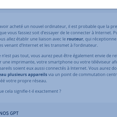
voir acheté un nouvel or­di­na­teur, il est probable que la p
ue vous fassiez soit d’essayer de le connecter à Internet. P
ous allez établir une liaison avec le
routeur
, qui ré­cep­tionne
 venant d’Internet et les transmet à l’or­di­na­teur.
 n’est pas tout, vous aurez peut-être également envie de re
 une im­pri­mante, votre smart­phone ou votre té­lé­vi­seur af
pareils soient eux aussi connectés à Internet. Vous aurez d
eau plusieurs appareils
via un point de com­mu­ta­tion centr
réé votre propre réseau.
e cela signifie-t-il exac­te­ment ?
NOS GPT