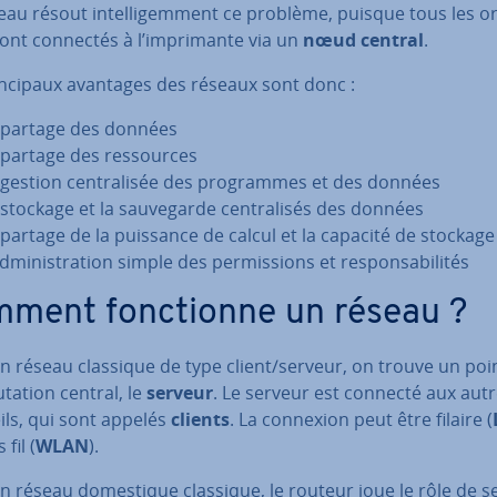
au résout in­tel­li­gem­ment ce problème, puisque tous les or­
ont connectés à l’im­pri­mante via un
nœud central
.
n­ci­paux avantages des réseaux sont donc :
 partage des données
 partage des res­sources
 gestion cen­tra­li­sée des pro­grammes et des données
 stockage et la sau­ve­garde cen­tra­li­sés des données
 partage de la puissance de calcul et la capacité de stockage
d­mi­nis­tra­tion simple des per­mis­sions et res­pon­sa­bi­li­tés
ment fonc­tionne un réseau ?
n réseau classique de type client/serveur, on trouve un poi
ta­tion central, le
serveur
. Le serveur est connecté aux aut
ils, qui sont appelés
clients
. La connexion peut être filaire (
fil (
WLAN
).
 réseau do­mes­tique classique, le routeur joue le rôle de s