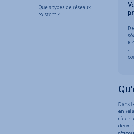
Vo
Quels types de réseaux
pr
existent ?
De
sé
ION
ab
con
Qu’
Dans le
en rel
câble o
deux or
résea