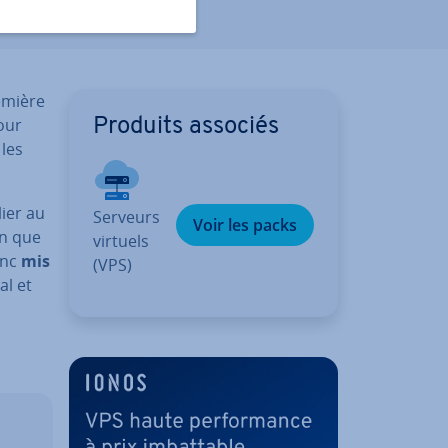
remière
our
Produits associés
 les
lier au
Serveurs
Voir les packs
in que
virtuels
onc
mis
(VPS)
al et