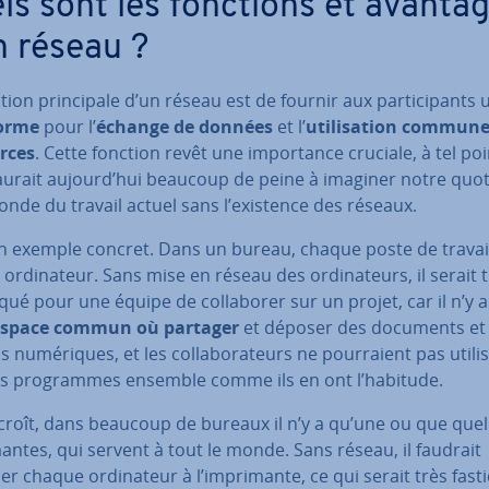
ls sont les fonctions et avanta
n réseau ?
tion prin­ci­pale d’un réseau est de fournir aux par­ti­ci­pants
forme
pour l’
échange de données
et l’
uti­li­sa­tion commun
urces
. Cette fonction revêt une im­por­tance cruciale, à tel poi
aurait aujourd’hui beaucoup de peine à imaginer notre quot
onde du travail actuel sans l’existence des réseaux.
un exemple concret. Dans un bureau, chaque poste de travai
or­di­na­teur. Sans mise en réseau des or­di­na­teurs, il serait 
ué pour une équipe de col­la­bo­rer sur un projet, car il n’y a
espace commun où partager
et déposer des documents et i
s nu­mé­riques, et les col­la­bo­ra­teurs ne pour­raient pas utili
ns pro­grammes ensemble comme ils en ont l’habitude.
croît, dans beaucoup de bureaux il n’y a qu’une ou que que
mantes, qui servent à tout le monde. Sans réseau, il faudrait
r chaque or­di­na­teur à l’im­pri­mante, ce qui serait très fas­ti