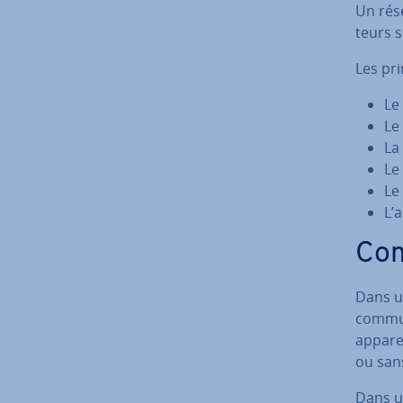
Un rése
teurs s
Les pri
Le
Le
La
Le
Le
L’a
Com
Dans u
com­mu­
appare
ou sans 
Dans un