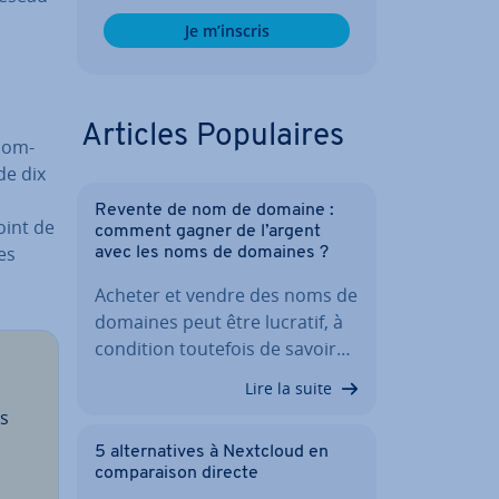
Je m’inscris
Articles Po­pu­laires
com­
de dix
Revente de nom de domaine :
oint de
comment gagner de l’argent
es
avec les noms de domaines ?
Acheter et vendre des noms de
domaines peut être lucratif, à
condition toutefois de savoir…
Lire la suite
rs
5 al­ter­na­tives à Nextcloud en
com­pa­rai­son directe