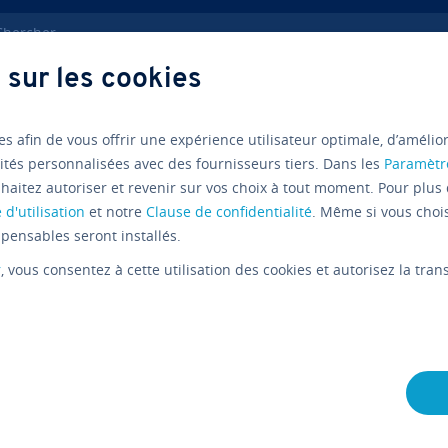
ercher
 sur les cookies
w
Réseau in­for­ma­tique dé­fi­ni­tion
es afin de vous offrir une expérience utilisateur optimale, d’amélio
ités personnalisées avec des fournisseurs tiers. Dans les
Paramètr
Lexique
haitez autoriser et revenir sur vos choix à tout moment. Pour plus 
 d'utilisation
et notre
Clause de confidentialité
. Même si vous choi
Qu’est-ce
pensables seront installés.
r
, vous consentez à cette utilisation des cookies et autorisez la tr
in­for­ma­ti
et exempl
L'équipe édi­to­riale IONOS
05/10/2020
9 mins