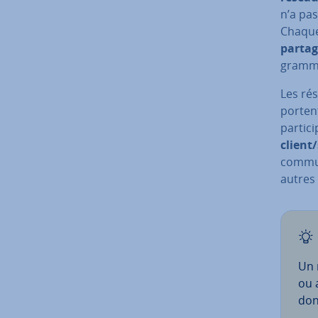
n’a pas
Chaque 
partag
grammes
Les ré
por­ten
par­ti­c
client
com­mu­
autres 
Un 
ou 
don