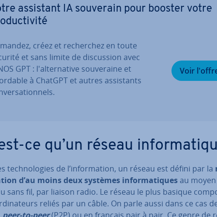
tre assistant IA souverain pour booster votre
o­duc­ti­vité
mandez, créez et re­cher­chez en toute
curité et sans limite de dis­cus­sion avec
OS GPT : l'al­ter­na­tive sou­ve­raine et
Voir l'offr
ordable à ChatGPT et autres as­sis­tants
­ver­sa­tion­nels.
est-ce qu’un réseau in­for­ma­tiq
s tech­no­lo­gies de l’in­for­ma­tion, un réseau est défini par la
ation d’au moins deux systèmes in­for­ma­tiques
au moyen 
u sans fil, par liaison radio. Le réseau le plus basique comp
­di­na­teurs reliés par un câble. On parle aussi dans ce cas d
u
peer-to-peer
(P2P) ou en français pair à pair. Ce genre de 