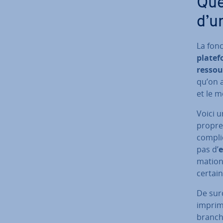
Que
d’u
La fonc
pla­te­
res­so
qu’on 
et le m
Voici 
propre 
compliq
pas d’
ma­tion
certai
De sur
im­pri­
branche