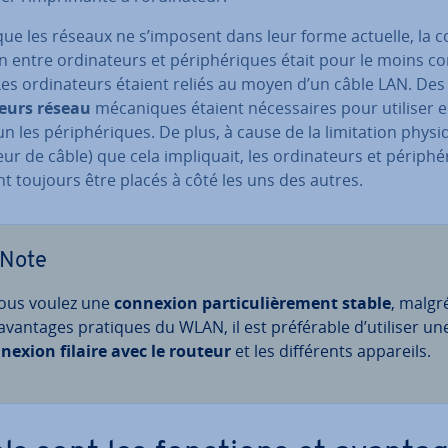
que les réseaux ne s’imposent dans leur forme actuelle, la 
ion entre or­di­na­teurs et pé­ri­phé­riques était pour le moins co
es or­di­na­teurs étaient reliés au moyen d’un câble LAN. De
teurs réseau
mé­ca­niques étaient né­ces­saires pour utiliser 
les pé­ri­phé­riques. De plus, à cause de la li­mi­ta­tion phys
ur de câble) que cela im­pli­quait, les or­di­na­teurs et pé­ri­phé
t toujours être placés à côté les uns des autres.
Note
vous voulez une
connexion par­ti­cu­liè­re­ment stable
, malgr
 avantages pratiques du WLAN, il est pré­fé­rable d’utiliser un
nexion filaire avec le routeur
et les dif­fé­rents appareils.