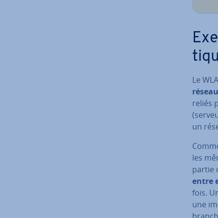
Exe
tiq
Le WLAN
réseau
reliés
(serveu
un rés
Comme l
les mêm
partie 
entre 
fois. U
une im­
branche