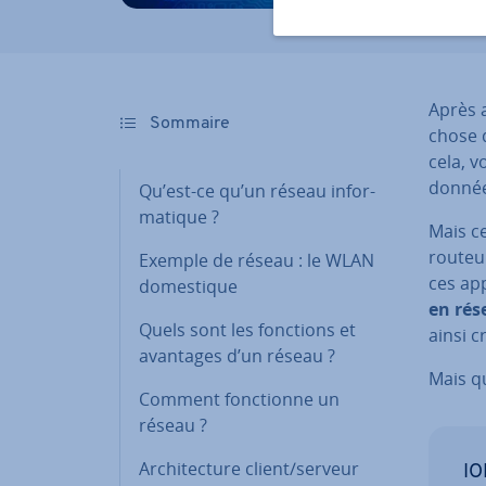
Après a
Sommaire
chose q
cela, v
données
Qu’est-ce qu’un réseau in­for­
ma­tique ?
Mais ce
routeur
Exemple de réseau : le WLAN
ces ap
do­mes­tique
en rés
Quels sont les fonctions et
ainsi c
avantages d’un réseau ?
Mais qu
Comment fonc­tionne un
réseau ?
Ar­chi­tec­ture client/serveur
IO