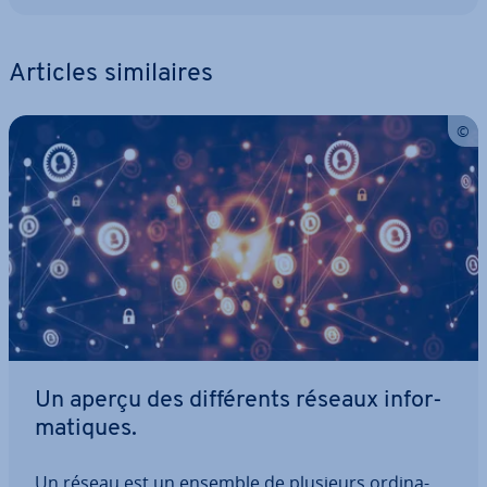
Articles si­mi­laires
Un aperçu des dif­fé­rents réseaux in­for­
ma­tiques.
Un réseau est un ensemble de plusieurs or­di­na­