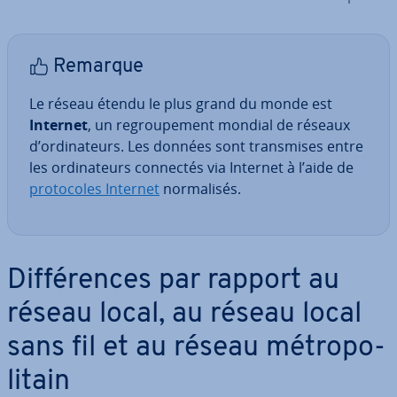
Remarque
Le réseau étendu le plus grand du monde est
Internet
, un re­grou­pe­ment mondial de réseaux
d’or­di­na­teurs. Les données sont trans­mises entre
les or­di­na­teurs connectés via Internet à l’aide de
pro­to­coles Internet
nor­ma­li­sés.
Dif­fé­rences par rapport au
réseau local, au réseau local
sans fil et au réseau mé­tro­po­
li­tain