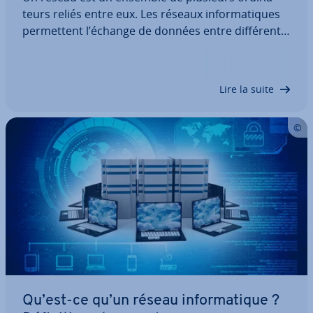
teurs reliés entre eux. Les réseaux in­for­ma­tiques
per­met­tent l’échange de données entre dif­fé­rents
appareils et pé­ri­phé­riques ainsi que la mise à dis­
po­si­tion de res­sources partagées. Selon les
normes utilisées et les tech­niques de…
Lire la suite
Qu’est-ce qu’un réseau in­for­ma­tique ?