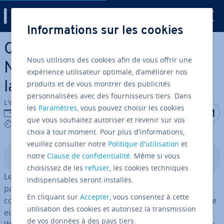
Digital Guide
Informations sur les cookies
Aller au contenu principal
Qu’est-ce qu’un Wide Area
Nous utilisons des cookies afin de vous offrir une
Network (WAN) ? Aperçu de
expérience utilisateur optimale, d’améliorer nos
produits et de vous montrer des publicités
la tech­no­lo­gie
personnalisées avec des fournisseurs tiers. Dans
L'équipe édi­to­riale IONOS
les
Paramètres
, vous pouvez choisir les cookies
Partager s
Partag
P
02/03/2020
que vous souhaitez autoriser et revenir sur vos
5 mins
choix à tout moment. Pour plus d'informations,
veuillez consulter notre
Politique d'utilisation
et
notre
Clause de confidentialité
. Même si vous
Sommaire
choisissez de les
refuser
, les cookies techniques
Les WAN sont des
réseaux étendus
qui couvrent des
indispensables seront installés.
pays voire des con­ti­nents. Ils ne se con­ten­tent pas de
En cliquant sur
Accepter
, vous consentez à cette
connecter des or­di­na­teurs in­di­vi­duels mais relient entre
utilisation des cookies et autorisez la transmission
eux d’autres réseaux comme des LAN ou des MAN. Les
de vos données à des pays tiers.