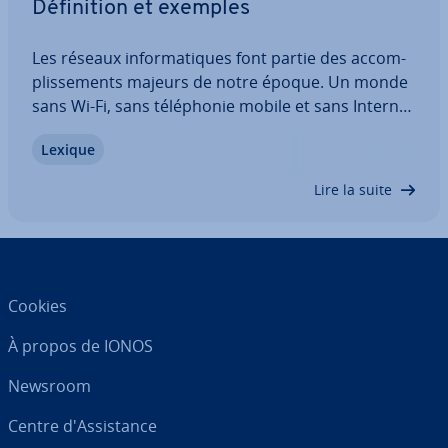
Dé­fi­ni­tion et exemples
Les réseaux in­for­ma­tiques font partie des ac­com­
plis­se­ments majeurs de notre époque. Un monde
sans Wi-Fi, sans té­lé­pho­nie mobile et sans Internet
est devenu presque ini­ma­gi­nable pour beaucoup.
Lexique
Mais comment fonc­tion­nent les réseaux in­for­ma­
tiques pré­ci­sé­ment ? Et que signifie la…
Lire la suite
Cookies
À propos de IONOS
Newsroom
Centre d'As­sis­tance