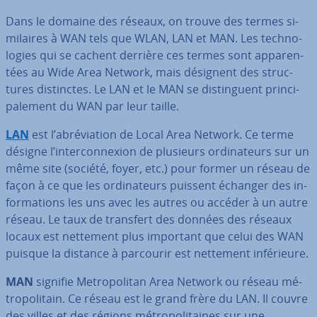
Dans le domaine des réseaux, on trouve des termes si­
mi­laires à WAN tels que WLAN, LAN et MAN. Les tech­no­
lo­gies qui se cachent derrière ces termes sont ap­pa­ren­
tées au Wide Area Network, mais désignent des struc­
tures dis­tinctes. Le LAN et le MAN se dis­tin­guent prin­ci­
pa­le­ment du WAN par leur taille.
LAN
est l’abré­via­tion de Local Area Network. Ce terme
désigne l’in­ter­con­nexion de plusieurs or­di­na­teurs sur un
même site (société, foyer, etc.) pour former un réseau de
façon à ce que les or­di­na­teurs puissent échanger des in­
for­ma­tions les uns avec les autres ou accéder à un autre
réseau. Le taux de transfert des données des réseaux
locaux est nettement plus important que celui des WAN
puisque la distance à parcourir est nettement in­fé­rieure.
MAN
signifie Me­tro­po­li­tan Area Network ou réseau mé­
tro­po­li­tain. Ce réseau est le grand frère du LAN. Il couvre
des villes et des régions mé­tro­po­li­taines sur une