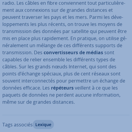
radio. Les câbles en fibre con­vien­nent tout par­ti­cu­liè­re­
ment aux con­nexions sur de grandes distances et
peuvent traverser les pays et les mers. Parmi les dé­ve­
lop­pe­ments les plus récents, on trouve les moyens de
trans­mis­sion des données par satellite qui peuvent être
mis en place plus ra­pi­de­ment. En pratique, on utilise gé­
né­ra­le­ment un mélange de ces dif­fé­rents supports de
trans­mis­sion. Des
con­ver­tis­seurs de médias
sont
capables de relier ensemble les dif­fé­rents types de
câbles. Sur les grands nœuds Internet, qui sont des
points d’échange spéciaux, plus de cent réseaux sont
souvent in­ter­con­nec­tés pour permettre un échange de
données efficace. Les
répéteurs
veillent à ce que les
paquets de données ne perdent aucune in­for­ma­tion,
même sur de grandes distances.
Tags associés
Lexique