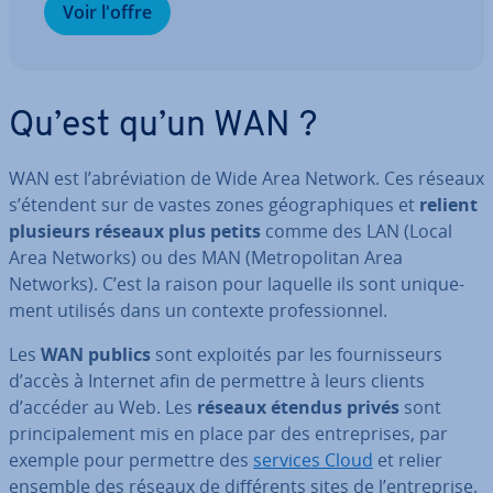
Voir l'offre
Qu’est qu’un WAN ?
WAN est l’abré­via­tion de Wide Area Network. Ces réseaux
s’étendent sur de vastes zones géo­gra­phiques et
relient
plusieurs réseaux plus petits
comme des LAN (Local
Area Networks) ou des MAN (Me­tro­po­li­tan Area
Networks). C’est la raison pour laquelle ils sont uni­que­
ment utilisés dans un contexte pro­fes­sion­nel.
Les
WAN publics
sont exploités par les four­nis­seurs
d’accès à Internet afin de permettre à leurs clients
d’accéder au Web. Les
réseaux étendus privés
sont
prin­ci­pa­le­ment mis en place par des en­tre­prises, par
exemple pour permettre des
services Cloud
et relier
ensemble des réseaux de dif­fé­rents sites de l’en­tre­prise.