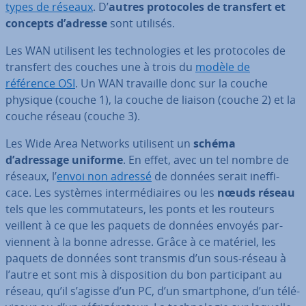
types de réseaux
. D’
autres pro­to­coles de transfert et
concepts d’adresse
sont utilisés.
Les WAN utilisent les tech­no­lo­gies et les pro­to­coles de
transfert des couches une à trois du
modèle de
référence OSI
. Un WAN travaille donc sur la couche
physique (couche 1), la couche de liaison (couche 2) et la
couche réseau (couche 3).
Les Wide Area Networks utilisent un
schéma
d’adressage uniforme
. En effet, avec un tel nombre de
réseaux, l’
envoi non adressé
de données serait inef­fi­
cace. Les systèmes in­ter­mé­diaires ou les
nœuds réseau
tels que les com­mu­ta­teurs, les ponts et les routeurs
veillent à ce que les paquets de données envoyés par­
vien­nent à la bonne adresse. Grâce à ce matériel, les
paquets de données sont transmis d’un sous-réseau à
l’autre et sont mis à dis­po­si­tion du bon par­ti­ci­pant au
réseau, qu’il s’agisse d’un PC, d’un smart­phone, d’un té­lé­