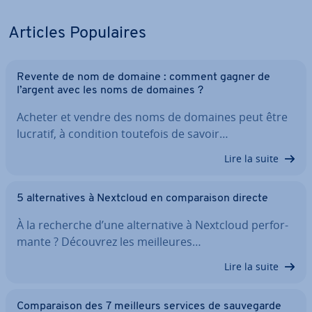
Articles Po­pu­laires
Revente de nom de domaine : comment gagner de
l’argent avec les noms de domaines ?
Acheter et vendre des noms de domaines peut être
lucratif, à condition toutefois de savoir…
Lire la suite
5 al­ter­na­tives à Nextcloud en com­pa­rai­son directe
À la recherche d’une al­ter­na­tive à Nextcloud per­for­
mante ? Découvrez les meil­leures…
Lire la suite
Com­pa­rai­son des 7 meilleurs services de sau­ve­garde