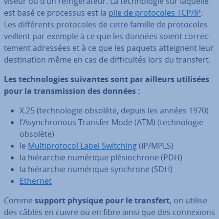
vi­seur ou d’un ré­fri­gé­ra­teur. La tech­no­lo­gie sur laquelle
est basé ce processus est la
pile de pro­to­coles TCP/IP
.
Les dif­fé­rents pro­to­coles de cette famille de pro­to­coles
veillent par exemple à ce que les données soient cor­rec­
te­ment adressées et à ce que les paquets at­teig­nent leur
des­ti­na­tion même en cas de dif­fi­cul­tés lors du transfert.
Les tech­no­lo­gies suivantes sont par ailleurs utilisées
pour la trans­mis­sion des données :
X.25 (tech­no­lo­gie obsolète, depuis les années 1970)
l’Asyn­chro­nous Transfer Mode (ATM) (tech­no­lo­gie
obsolète)
le
Mul­ti­pro­to­col Label Switching
(IP/MPLS)
la hié­rar­chie numérique plé­sio­chrone (PDH)
la hié­rar­chie numérique synchrone (SDH)
Ethernet
Comme
support physique pour le transfert
, on utilise
des câbles en cuivre ou en fibre ainsi que des con­nexions