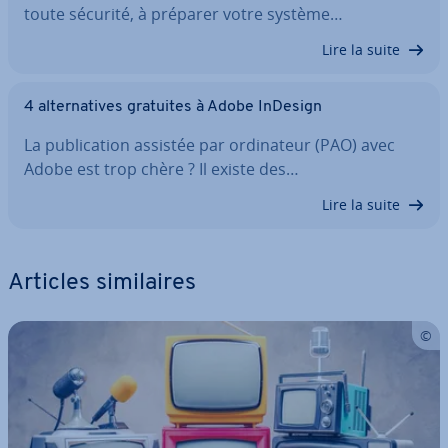
toute sécurité, à préparer votre système…
Lire la suite
4 al­ter­na­tives gratuites à Adobe InDesign
La pu­bli­ca­tion assistée par or­di­na­teur (PAO) avec
Adobe est trop chère ? Il existe des…
Lire la suite
Articles si­mi­laires