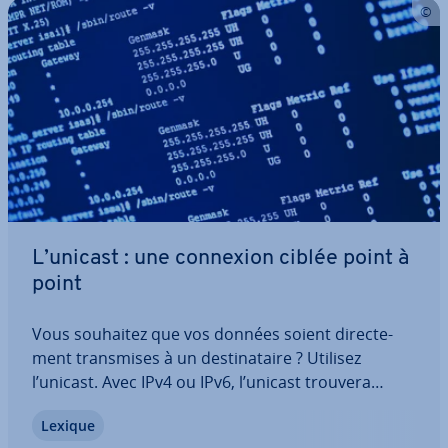
L’unicast : une connexion ciblée point à
point
Vous souhaitez que vos données soient di­rec­te­
ment trans­mises à un des­ti­na­taire ? Utilisez
l’unicast. Avec IPv4 ou IPv6, l’unicast trouvera
toujours le bon des­ti­na­taire. Que ce soit pour
Lexique
accéder à un site Internet, envoyer un email ou