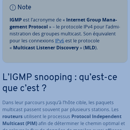
Note
IGMP
est l’acronyme de «
Internet Group Ma­na­
ge­ment Protocol
» – le protocole IPv4 pour l’ad­mi­
nis­tra­tion des groupes multicast. Son équi­valent
pour les con­nexions
IPv6
est le protocole
«
Multicast Listener Discovery
» (
MLD
).
L’IGMP snooping : qu’est-ce
que c’est ?
Dans leur parcours jusqu’à l’hôte cible, les paquets
multicast passent souvent par plusieurs stations. Les
routeurs
utilisent le processus
Protocol In­de­pen­dent
Multicast (PIM)
afin de dé­ter­mi­ner le chemin optimal et