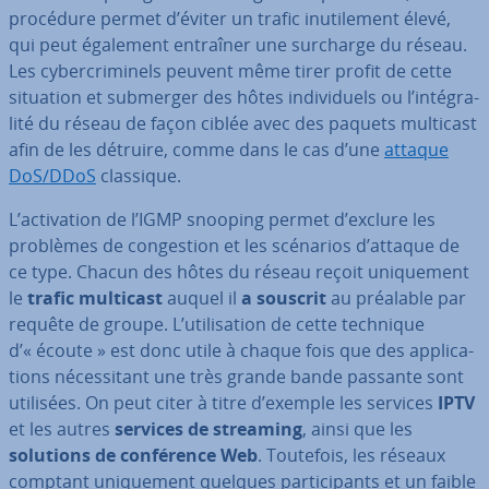
procédure permet d’éviter un trafic inu­ti­le­ment élevé,
qui peut également entraîner une surcharge du réseau.
Les cy­ber­cri­mi­nels peuvent même tirer profit de cette
situation et submerger des hôtes in­di­vi­duels ou l’in­té­gra­
lité du réseau de façon ciblée avec des paquets multicast
afin de les détruire, comme dans le cas d’une
attaque
DoS/DDoS
classique.
L’ac­ti­va­tion de l’IGMP snooping permet d’exclure les
problèmes de con­ges­tion et les scénarios d’attaque de
ce type. Chacun des hôtes du réseau reçoit uni­que­ment
le
trafic multicast
auquel il
a souscrit
au préalable par
requête de groupe. L’uti­li­sa­tion de cette technique
d’« écoute » est donc utile à chaque fois que des ap­pli­ca­
tions né­ces­si­tant une très grande bande passante sont
utilisées. On peut citer à titre d’exemple les services
IPTV
et les autres
services de streaming
, ainsi que les
solutions de con­fé­rence Web
. Toutefois, les réseaux
comptant uni­que­ment quelques par­ti­ci­pants et un faible