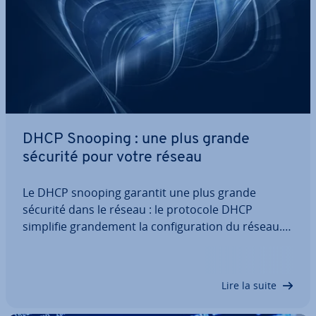
DHCP Snooping : une plus grande
sécurité pour votre réseau
Le DHCP snooping garantit une plus grande
sécurité dans le réseau : le protocole DHCP
simplifie gran­de­ment la con­fi­gu­ra­tion du réseau.
Pour les vastes réseaux dont les appareils
changent en per­ma­nence, la saisie manuelle des
adresses IP est un véritable travail de titan. Grâce
Lire la suite
au…