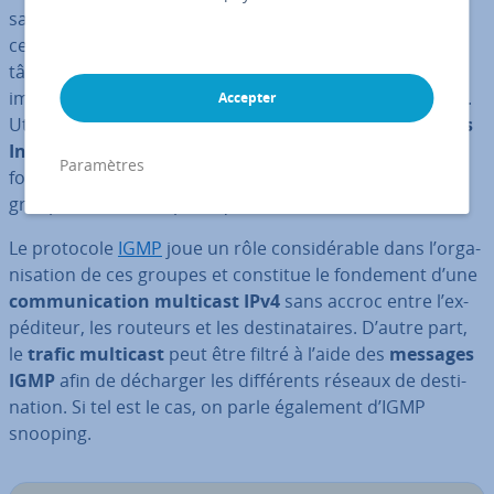
sans avoir à adresser et livrer sé­pa­ré­ment chacune de
ces machines. L’ex­pé­di­teur du paquet répartit cette
tâche entre les dif­fé­rents nœuds des
sous-réseaux
impliqués et économise ainsi de pré­cieuses res­sources.
Accepter
Utilisées par de nombreux uti­li­sa­teurs, les
ap­pli­ca­tions
Internet en temps réel
profitent notamment de cette
Paramètres
forme de
con­nexions mul­ti­points
établies à l’aide de
groupes multicast spé­ci­fiques.
Le protocole
IGMP
joue un rôle con­si­dé­rable dans l’or­ga­
ni­sa­tion de ces groupes et constitue le fondement d’une
com­mu­ni­ca­tion multicast IPv4
sans accroc entre l’ex­
pé­di­teur, les routeurs et les des­ti­na­taires. D’autre part,
le
trafic multicast
peut être filtré à l’aide des
messages
IGMP
afin de décharger les dif­fé­rents réseaux de des­ti­
na­tion. Si tel est le cas, on parle également d’IGMP
snooping.