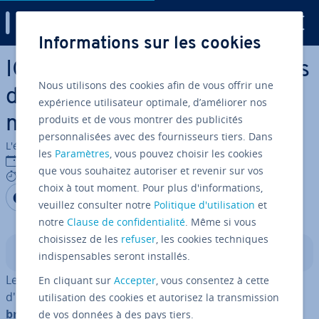
Digital Guide
Informations sur les cookies
Aller au contenu principal
IGMP snooping : Le processus
Nous utilisons des cookies afin de vous offrir une
d’ob­ser­va­tion du trafic
expérience utilisateur optimale, d’améliorer nos
produits et de vous montrer des publicités
multicast
personnalisées avec des fournisseurs tiers. Dans
L'équipe édi­to­riale IONOS
les
Paramètres
, vous pouvez choisir les cookies
29/05/2019
que vous souhaitez autoriser et revenir sur vos
5 mins
choix à tout moment. Pour plus d'informations,
Partager sur Facebook
Partager sur Twitter
Partager sur LinkedIn
veuillez consulter notre
Politique d'utilisation
et
notre
Clause de confidentialité
. Même si vous
choisissez de les
refuser
, les cookies techniques
Sommaire
indispensables seront installés.
Les con­nexions multicast sont un excellent moyen
En cliquant sur
Accepter
, vous consentez à cette
d'envoyer un même paquet de données à
de nom­
utilisation des cookies et autorisez la transmission
breuses machines des­ti­na­taires
au sein de réseaux IP
de vos données à des pays tiers.