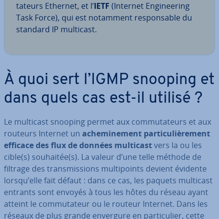
ta­teurs Ethernet, et l’
IETF
(Internet En­gi­nee­ring
Task Force), qui est notamment res­pon­sable du
standard IP multicast.
À quoi sert l’IGMP snooping et
dans quels cas est-il utilisé ?
Le multicast snooping permet aux com­mu­ta­teurs et aux
routeurs Internet un
ache­mi­ne­ment par­ti­cu­liè­re­ment
efficace des flux de données multicast
vers la ou les
cible(s) souhaitée(s). La valeur d’une telle méthode de
filtrage des trans­mis­sions mul­ti­points devient évidente
lorsqu’elle fait défaut : dans ce cas, les paquets multicast
entrants sont envoyés à tous les hôtes du réseau ayant
atteint le com­mu­ta­teur ou le routeur Internet. Dans les
réseaux de plus grande envergure en par­ti­cu­lier, cette