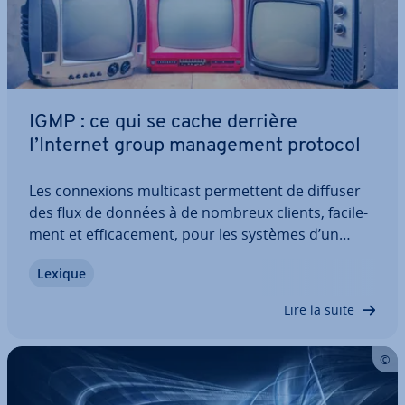
IGMP : ce qui se cache derrière
l’Internet group ma­na­ge­ment protocol
Les con­nexions multicast per­met­tent de diffuser
des flux de données à de nombreux clients, fa­ci­le­
ment et ef­fi­ca­ce­ment, pour les systèmes d’un
même groupe multicast. Dans les réseaux IPv4,
Lexique
ces groupes sont organisés et gérés avec l’Internet
group ma­na­ge­ment protocol (IGMP), dont…
Lire la suite