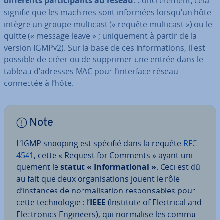
dif­fé­rents par­ti­ci­pants au réseau
. Con­crè­te­ment, cela
signifie que les machines sont informées lorsqu’un hôte
intègre un groupe multicast (« requête multicast ») ou le
quitte (« message leave » ; uni­que­ment à partir de la
version IGMPv2). Sur la base de ces in­for­ma­tions, il est
possible de créer ou de supprimer une entrée dans le
tableau d’adresses MAC
pour l’interface réseau
connectée à l’hôte.
Note
L’IGMP snooping est spécifié dans la requête
RFC
4541
, cette « Request for Comments » ayant uni­
que­ment le
statut « In­for­ma­tio­nal »
. Ceci est dû
au fait que deux or­ga­ni­sa­tions jouent le rôle
d’instances de nor­ma­li­sa­tion res­pon­sables pour
cette tech­no­lo­gie : l’
IEEE
(Institute of Elec­tri­cal and
Elec­tro­nics Engineers), qui normalise les com­mu­