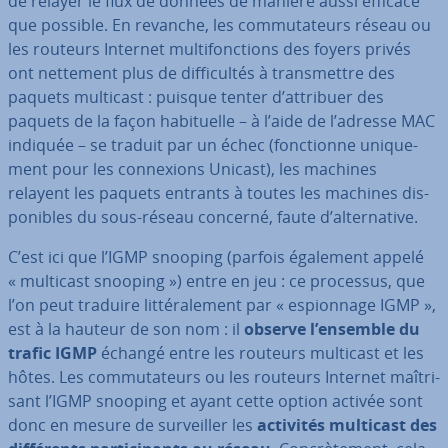
de relayer le flux de données de manière aussi efficace
que possible. En revanche, les com­mu­ta­teurs réseau ou
les routeurs Internet mul­ti­fonc­tions des foyers privés
ont nettement plus de dif­fi­cul­tés à trans­mettre des
paquets multicast : puisque tenter d’attribuer des
paquets de la façon ha­bi­tuelle – à l’aide de l’adresse MAC
indiquée – se traduit par un échec (fonc­tionne uni­que­
ment pour les con­nexions Unicast), les machines
relayent les paquets entrants à toutes les machines dis­
po­nibles du sous-réseau concerné, faute d’al­ter­na­tive.
C’est ici que l’IGMP snooping (parfois également appelé
« multicast snooping ») entre en jeu : ce processus, que
l’on peut traduire lit­té­ra­le­ment par « es­pion­nage IGMP »,
est à la hauteur de son nom : il
observe l’ensemble du
trafic IGMP
échangé entre les routeurs multicast et les
hôtes. Les com­mu­ta­teurs ou les routeurs Internet maî­tri­
sant l’IGMP snooping et ayant cette option activée sont
donc en mesure de sur­veil­ler les
activités multicast des