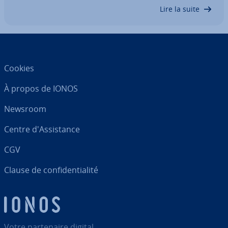
trans­fé­rer des fichiers, vous avez toujours…
Lire la suite
Cookies
À propos de IONOS
Newsroom
Centre d'As­sis­tance
CGV
Clause de con­fi­den­tia­lité
Votre par­te­naire digital