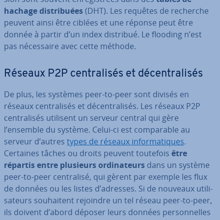
hachage dis­tri­buées
(DHT). Les requêtes de recherche
peuvent ainsi être ciblées et une réponse peut être
donnée à partir d’un index distribué. Le flooding n’est
pas né­ces­saire avec cette méthode.
Réseaux P2P cen­tra­li­sés et dé­cen­tra­li­sés
De plus, les systèmes peer-to-peer sont divisés en
réseaux cen­tra­li­sés et dé­cen­tra­li­sés. Les réseaux P2P
cen­tra­li­sés utilisent un serveur central qui gère
l’ensemble du système. Celui-ci est com­pa­rable au
serveur d’autres
types de réseaux in­for­ma­tiques
.
Certaines tâches ou droits peuvent toutefois
être
répartis entre plusieurs or­di­na­teurs
dans un système
peer-to-peer cen­tra­lisé, qui gèrent par exemple les flux
de données ou les listes d’adresses. Si de nouveaux uti­li­
sa­teurs sou­hai­tent rejoindre un tel réseau peer-to-peer,
ils doivent d’abord déposer leurs données per­son­nelles