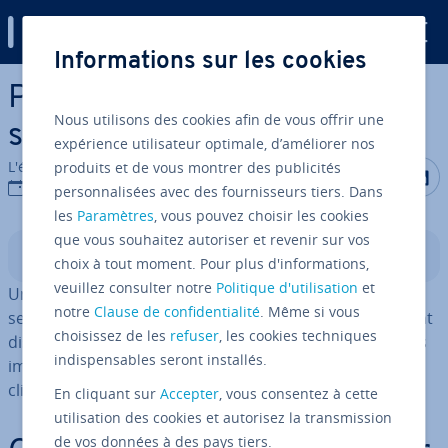
Digital Guide
Informations sur les cookies
Aller au contenu principal
Peer-to-Peer : des réseaux
Nous utilisons des cookies afin de vous offrir une
sans serveur central
expérience utilisateur optimale, d’améliorer nos
L'équipe édi­to­riale IONOS
produits et de vous montrer des publicités
Partager s
Partag
P
12/05/2023
personnalisées avec des fournisseurs tiers. Dans
les
Paramètres
, vous pouvez choisir les cookies
que vous souhaitez autoriser et revenir sur vos
Sommaire
choix à tout moment. Pour plus d'informations,
veuillez consulter notre
Politique d'utilisation
et
Un réseau peer-to-peer renonce à la structure client-
notre
Clause de confidentialité
. Même si vous
serveur typique. Au lieu de cela, toutes les données sont
choisissez de les
refuser
, les cookies techniques
dis­tri­buées de manière dé­cen­tra­li­sée et les or­di­na­teurs
indispensables seront installés.
impliqués agissent à la fois comme serveur et comme
client.
En cliquant sur
Accepter
, vous consentez à cette
utilisation des cookies et autorisez la transmission
de vos données à des pays tiers.