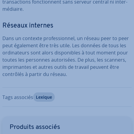
tran­sac­tions fonc­tion­nent sans serveur central ni in­ter­
mé­diaire.
Réseaux internes
Dans un contexte pro­fes­sion­nel, un réseau peer to peer
peut également être très utile. Les données de tous les
or­di­na­teurs sont alors dis­po­nibles à tout moment pour
toutes les personnes au­to­ri­sées. De plus, les scanners,
im­pri­mantes et autres outils de travail peuvent être
contrôlés à partir du réseau.
Tags associés
Lexique
Aller au menu principal
Produits associés