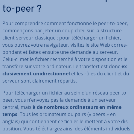
to-peer ?
Pour com­prendre comment fonc­tionne le peer-to-peer,
com­men­çons par jeter un coup d’œil sur la structure
client-serveur classique : pour té­lé­char­ger un fichier,
vous ouvrez votre na­vi­ga­teur, visitez le site Web cor­res­
pon­dant et faites ensuite une demande au serveur.
Celui-ci met le fichier recherché à votre dis­po­si­tion et le
transfère sur votre or­di­na­teur. Le transfert est donc
ex­
clu­si­ve­ment uni­di­rec­tion­nel
et les rôles du client et du
serveur sont clai­re­ment répartis.
Pour té­lé­char­ger un fichier au sein d’un réseau peer-to-
peer, vous n’envoyez pas la demande à un serveur
central, mais
à de nombreux or­di­na­teurs en même
temps
. Tous les or­di­na­teurs ou pairs (« peers » en
anglais) qui con­tien­nent ce fichier le mettent à votre dis­
po­si­tion. Vous té­lé­char­gez ainsi des éléments in­di­vi­duels