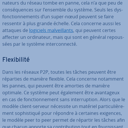
na­teurs du réseau tombe en panne, cela n’a que peu de
con­sé­quences sur l’ensemble du système. Seuls les dys­
fonc­tion­ne­ments d’un super-nœud peuvent se faire
ressentir à plus grande échelle. Cela concerne aussi les
attaques de
logiciels mal­veil­lants
, qui peuvent certes
affecter un or­di­na­teur, mais qui sont en général re­pous­
sées par le système in­ter­con­necté.
Flexi­bi­lité
Dans les réseaux P2P, toutes les tâches peuvent être
réparties de manière flexible. Cela concerne notamment
les pannes, qui peuvent être amorties de manière
optimale. Ce système peut également être avan­ta­geux
en cas de fonc­tion­ne­ment sans in­ter­rup­tion. Alors que le
modèle client-serveur nécessite un matériel par­ti­cu­liè­re­
ment so­phis­ti­qué pour répondre à certaines exigences,
le modèle peer to peer permet de répartir les tâches afin
que chacun apporte sa con­tri­bu­tion tout en four­nis­sant