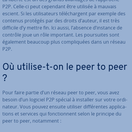
P2P. Celle-ci peut cependant être utilisée à mauvais
escient. Si les uti­li­sa­teurs té­lé­char­gent par exemple des
contenus protégés par des droits d’auteur, il est très
difficile d’y mettre fin. Ici aussi, l’absence d’instance de
contrôle joue un rôle important. Les pour­suites sont
également beaucoup plus com­pli­quées dans un réseau
P2P.
Où utilise-t-on le peer to peer
?
Pour faire partie d’un réseau peer to peer, vous avez
besoin d’un logiciel P2P spécial à installer sur votre or­di­
na­teur. Vous pouvez ensuite utiliser dif­fé­rentes ap­pli­ca­
tions et services qui fonc­tion­nent selon le principe du
peer to peer, notamment :