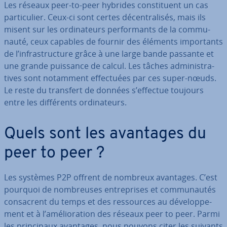
Les réseaux peer-to-peer hybrides cons­ti­tuent un cas
par­ti­cu­lier. Ceux-ci sont certes dé­cen­tra­li­sés, mais ils
misent sur les or­di­na­teurs per­for­mants de la com­mu­
nauté, ceux capables de fournir des éléments im­por­tants
de l’in­fras­truc­ture grâce à une large bande passante et
une grande puissance de calcul. Les tâches ad­mi­nis­tra­
tives sont notamment ef­fec­tuées par ces super-nœuds.
Le reste du transfert de données s’effectue toujours
entre les dif­fé­rents or­di­na­teurs.
Quels sont les avantages du
peer to peer ?
Les systèmes P2P offrent de nombreux avantages. C’est
pourquoi de nom­breuses en­tre­prises et com­mu­nau­tés
con­sacrent du temps et des res­sources au dé­ve­lop­pe­
ment et à l’amé­lio­ra­tion des réseaux peer to peer. Parmi
les prin­ci­paux avantages, nous pouvons citer les suivants