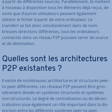
à partir de dif­fé­rentes sources. Pa­ral­lè­le­ment, ils mettent
à nouveau à dis­po­si­tion tous les éléments déjà reçus, de
sorte que d’autres uti­li­sa­teurs peuvent également
obtenir le fichier à partir de votre or­di­na­teur. Le
transfert se fait donc si­mul­ta­né­ment dans de nom­
breuses di­rec­tions dif­fé­rentes, tous les or­di­na­teurs
connectés dans un réseau P2P pouvant servir de source
et de des­ti­na­tion.
Quelles sont les ar­chi­tec­tures
P2P exis­tantes ?
Il existe de nom­breuses ar­chi­tec­tures et struc­tures peer-
to-peer dif­fé­rentes. Les réseaux P2P peuvent être gros­
siè­re­ment divisés en systèmes struc­tu­rés et systèmes
non-struc­tu­rés. Le degré de cen­tra­li­sa­tion ou de dé­cen­
tra­li­sa­tion joue également un rôle important dans la dis­
tinc­tion entre les dif­fé­rents systèmes peer-to-peer.