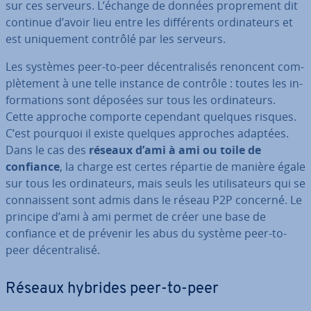
sur ces serveurs. L’échange de données pro­pre­ment dit
continue d’avoir lieu entre les dif­fé­rents or­di­na­teurs et
est uni­que­ment contrôlé par les serveurs.
Les systèmes peer-to-peer dé­cen­tra­li­sés renoncent com­
plè­te­ment à une telle instance de contrôle : toutes les in­
for­ma­tions sont déposées sur tous les or­di­na­teurs.
Cette approche comporte cependant quelques risques.
C’est pourquoi il existe quelques approches adaptées.
Dans le cas des
réseaux d’ami à ami ou toile de
confiance
, la charge est certes répartie de manière égale
sur tous les or­di­na­teurs, mais seuls les uti­li­sa­teurs qui se
con­nais­sent sont admis dans le réseau P2P concerné. Le
principe d’ami à ami permet de créer une base de
confiance et de prévenir les abus du système peer-to-
peer dé­cen­tra­lisé.
Réseaux hybrides peer-to-peer