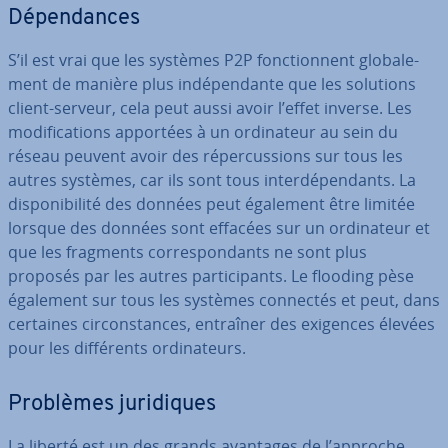
Dé­pen­dances
S’il est vrai que les systèmes P2P fonc­tion­nent glo­ba­le­
ment de manière plus in­dé­pen­dante que les solutions
client-serveur, cela peut aussi avoir l’effet inverse. Les
mo­di­fi­ca­tions apportées à un or­di­na­teur au sein du
réseau peuvent avoir des ré­per­cus­sions sur tous les
autres systèmes, car ils sont tous in­ter­dé­pen­dants. La
dis­po­ni­bi­lité des données peut également être limitée
lorsque des données sont effacées sur un or­di­na­teur et
que les fragments cor­res­pon­dants ne sont plus
proposés par les autres par­ti­ci­pants. Le flooding pèse
également sur tous les systèmes connectés et peut, dans
certaines cir­cons­tances, entraîner des exigences élevées
pour les dif­fé­rents or­di­na­teurs.
Problèmes ju­ri­diques
La liberté est un des grands avantages de l’approche