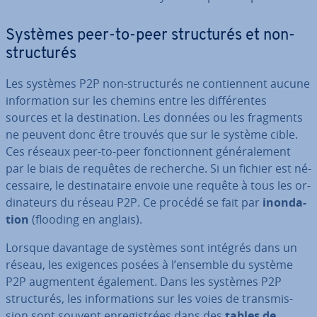
Systèmes peer-to-peer struc­tu­rés et non-
struc­tu­rés
Les systèmes P2P non-struc­tu­rés ne con­tien­nent aucune
in­for­ma­tion sur les chemins entre les dif­fé­rentes
sources et la des­ti­na­tion. Les données ou les fragments
ne peuvent donc être trouvés que sur le système cible.
Ces réseaux peer-to-peer fonc­tion­nent gé­né­ra­le­ment
par le biais de requêtes de recherche. Si un fichier est né­
ces­saire, le des­ti­na­taire envoie une requête à tous les or­
di­na­teurs du réseau P2P. Ce procédé se fait par
inon­da­
tion
(flooding en anglais).
Lorsque davantage de systèmes sont intégrés dans un
réseau, les exigences posées à l’ensemble du système
P2P aug­men­tent également. Dans les systèmes P2P
struc­tu­rés, les in­for­ma­tions sur les voies de trans­mis­
sion sont souvent en­re­gis­trées dans des
tables de