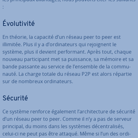
:
Évo­lu­ti­vité
En théorie, la capacité d’un réseau peer to peer est
illimitée. Plus il y a d’or­di­na­teurs qui re­joig­nent le
système, plus il devient per­for­mant. Après tout, chaque
nouveau par­ti­ci­pant met sa puissance, sa mémoire et sa
bande passante au service de l’ensemble de la com­mu­
nauté. La charge totale du réseau P2P est alors répartie
sur de nombreux or­di­na­teurs.
Sécurité
Ce système renforce également l’ar­chi­tec­ture de sécurité
d’un réseau peer to peer. Comme il n’y a pas de serveur
principal, du moins dans les systèmes dé­cen­tra­li­sés,
celui-ci ne peut pas être attaqué. Même si l’un des or­di­