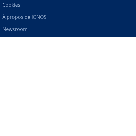
Cookies
À propos de IONOS
Newsroom
Centre d'As­sis­tance
CGV
Clause de con­fi­den­tia­lité
Votre par­te­naire digital
RSS
LinkedIn
tiktok
Instagram
Facebook
YouTube