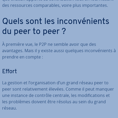
des res­sources com­pa­rables, voire plus im­por­tantes.
Quels sont les in­con­vé­nients
du peer to peer ?
À première vue, le P2P ne semble avoir que des
avantages. Mais il y existe aussi quelques in­con­vé­nients à
prendre en compte :
Effort
La gestion et l’or­ga­ni­sa­tion d’un grand réseau peer to
peer sont re­la­ti­ve­ment élevées. Comme il peut manquer
une instance de contrôle centrale, les mo­di­fi­ca­tions et
les problèmes doivent être résolus au sein du grand
réseau.